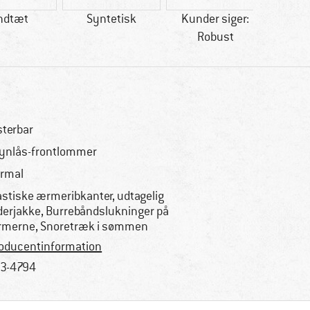
ndtæt
Syntetisk
Kunder siger:
Kunder
Robust
sterbar
lynlås-frontlommer
rmal
astiske ærmeribkanter, udtagelig
derjakke, Burrebåndslukninger på
merne, Snoretræk i sømmen
oducentinformation
3-4794