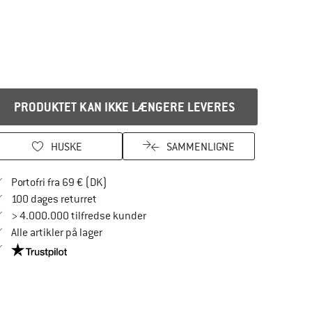
PRODUKTET KAN IKKE LÆNGERE LEVERES
HUSKE
SAMMENLIGNE
Find oplysninger om forsendelse her! Åbnes
Portofri fra 69 € (DK)
Gå til returretten her Åbnes i en infoboks
100 dages returret
> 4.000.000 tilfredse kunder
Alle artikler på lager
Vi er Trustpilot-certificeret - oplysningerne får du her