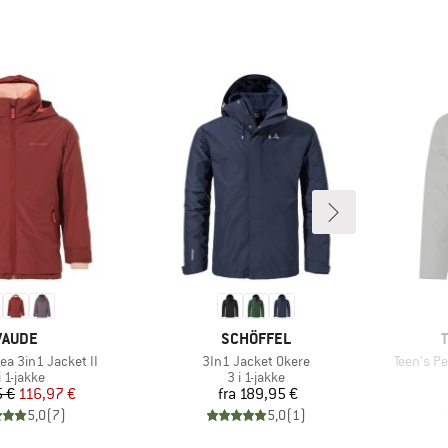
MÆRKE
MÆRKE
VAUDE
SCHÖFFEL
Artikel
Artikel
ea 3in1 Jacket II
3In1 Jacket Okere
Teen's Pe
oduktgruppe
Produktgruppe
i 1-jakke
3 i 1-jakke
Pris
Nedsat pris
Pris
5 €
116,97 €
fra
189,95 €
5,0
(
7
)
5,0
(
1
)