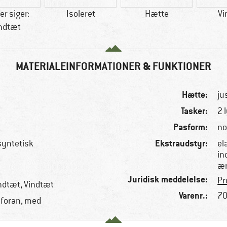
r siger:
Isoleret
Hætte
Vi
ndtæt
MATERIALEINFORMATIONER & FUNKTIONER
Hætte:
ju
Tasker:
2 
Pasform:
no
Ekstraudstyr:
 syntetisk
el
in
ær
Juridisk meddelelse:
Pr
andtæt, Vindtæt
Varenr.:
70
foran, med