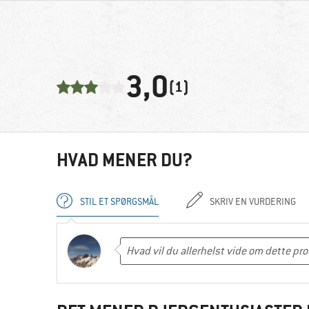
3,0
(1)
HVAD MENER DU?
STIL ET SPØRGSMÅL
SKRIV EN VURDERING