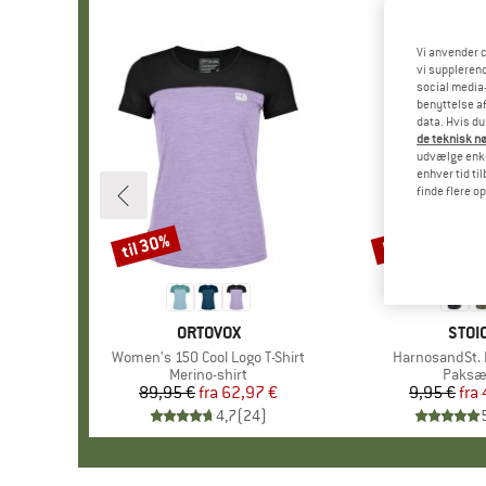
Vi anvender c
vi supplerend
social media-
benyttelse af
data. Hvis du
de teknisk nø
udvælge enkel
enhver tid ti
finde flere o
til 30%
57%
Rabat
Rabat
MÆRKE
ORTOVOX
MÆR
STOI
Artikel
Women's 150 Cool Logo T-Shirt
Artikel
HarnosandSt. I
Produktgruppe
Merino-shirt
Produ
Paksæ
89,95 €
fra
Pris
Nedsat pris
62,97 €
9,95 €
fra
Pr
Ne
4,7
(
24
)