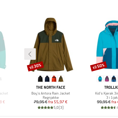
til 30%
til 50%
Rabat
Rabat
1
MÆRKE
MÆRKE
THE NORTH FACE
TROLLK
Artikel
Artikel
acket
Boy's Antora Rain Jacket
Kid's Kjerak 3
pe
Produktgruppe
Produk
Regnjakke
3 i 1-ja
 pris
Pris
Nedsat pris
Pr
Ne
8 €
79,95 €
fra
55,97 €
99,95 €
fra
)
5,0
(
3
)