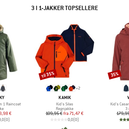
3 I 1-JAKKER TOPSELLERE
til 35%
35%
Rabat
Rabat
+
2
E
MÆRKE
KY
KAMIK
Artikel
Artikel
in 1 Raincoat
Kid's Silas
Kid's Casar
tgruppe
Produktgruppe
Pr
kke
Regnjakke
3 
is
dsat pris
Pris
Nedsat pris
3,98 €
109,95 €
fra
71,47 €
179,9
0,0
(
0
)
0,0
(
0
)