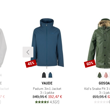
45%
60%
Rabat
Rabat
4
MÆRKE
MÆRK
E
VAUDE
GOSOA
Artikel
Artikel
Jacket
Padum 3in1 Jacket
Kid's Snake Pit 3 
pe
Produktgruppe
Produk
3 i 1-jakke
3 i 1-ja
 pris
Pris
Nedsat pris
Pr
Ne
7 €
349,95 €
192,47 €
159,95 €
6
)
4,5
(
2
)