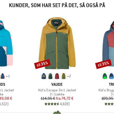
KUNDER, SOM HAR SET PÅ DET, SÅ OGSÅ PÅ
til 35%
til 35%
Rabat
Rabat
+
1
+
2
MÆRKE
MÆ
IDS
VAUDE
TR
Artikel
Artikel
in1 Jacket
Kid's Escape 3in1 Jacket
Kid's Bry
tgruppe
Produktgruppe
Pr
kke
3 i 1-jakke
3 
is
dsat pris
Pris
Nedsat pris
49,98 €
114,95 €
fra
74,72 €
109,95
4,5
(
2
)
4,6
(
8
)