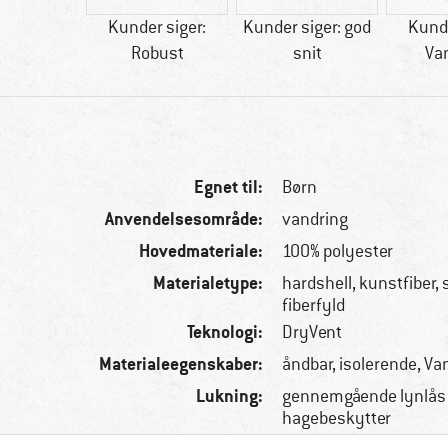
tetisk
Kunder siger:
Kunder siger: god
Kunde
Robust
snit
Va
Egnet til:
Børn
Anvendelsesområde:
vandring
Hovedmateriale:
100% polyester
Materialetype:
hardshell, kunstfiber,
fiberfyld
Teknologi:
DryVent
Materialeegenskaber:
åndbar, isolerende, V
Lukning:
gennemgående lynlås 
hagebeskytter