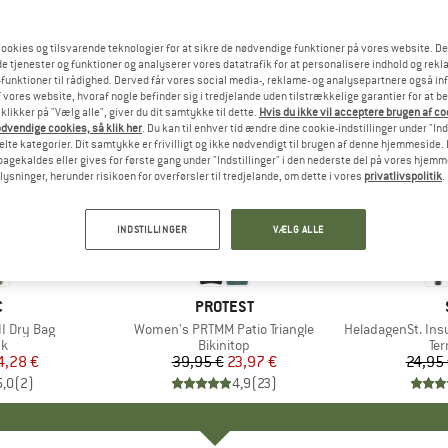
ookies og tilsvarende teknologier for at sikre de nødvendige funktioner på vores website. D
e tjenester og funktioner og analyserer vores datatrafik for at personalisere indhold og rekla
funktioner til rådighed. Derved får vores social media-, reklame- og analysepartnere også in
 vores website, hvoraf nogle befinder sig i tredjelande uden tilstrækkelige garantier for at b
 klikker på "Vælg alle", giver du dit samtykke til dette.
Hvis du ikke vil acceptere brugen af c
dvendige cookies, så klik her
. Du kan til enhver tid ændre dine cookie-indstillinger under "Ind
te kategorier. Dit samtykke er frivilligt og ikke nødvendigt til brugen af denne hjemmeside. D
lbagekaldes eller gives for første gang under "Indstillinger" i den nederste del på vores hjem
plysninger, herunder risikoen for overførsler til tredjelande, om dette i vores
privatlivspolitik
.
40%
80%
Rabat
Rabat
INDSTILLINGER
VÆLG ALLE
KE
C
MÆRKE
PROTEST
I Dry Bag
Artikel
Women's PRTMM Patio Triangle
Artikel
HeladagenSt. Insulated
ktgruppe
k
Produktgruppe
Bikinitop
Pr
Te
is
dsat pris
4,28 €
39,95 €
Pris
Nedsat pris
23,97 €
24,95
5,0
(
2
)
4,9
(
23
)