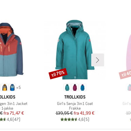
til 70%
til 
Rabat
Rabat
+
5
RKE
MÆRKE
OLLKIDS
TROLLKIDS
Artikel
Artik
ggen 3in1 Jacket
Girl's Senja 3in1 Coat
Girl
oduktgruppe
Produktgruppe
i 1-jakke
Frakke
Pris
Nedsat pris
Pris
Nedsat pris
 €
fra
71,47 €
139,95 €
fra
41,99 €
10
4,6
(
47
)
4,6
(
5
)