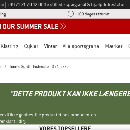
Ring til os på
de
|
+49 71 21 70 12 0
Ofte stillede spørgsmål & hjælp
Ordrestatus
Find betalingsoplysningerne her! Åbnes i en infoboks
Gå til retur
ling
100 dages returret
Klatring
Cykler
Vinter
Alle sportsgrene
Mærker
er
/
Teen's Synth Triclimate - 3 i 1-jakke
"DETTE PRODUKT KAN IKKE LÆNGERE
ller vil ikke genbestille produktet hos producenten.
r klar til dig:
VORES TOPSELLERE