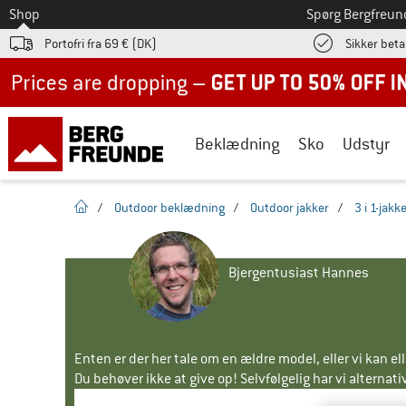
Til
Shop
Spørg Bergfreun
Portofri fra 69 € (DK)
Sikker beta
Up to 50% off now in our summer sale
Beklædning
Sko
Udstyr
Hjemmeside
/
Outdoor beklædning
/
Outdoor jakker
/
3 i 1-jakk
Bjergentusiast Hannes
Enten er der her tale om en ældre model, eller vi kan e
Du behøver ikke at give op! Selvfølgelig har vi alternative