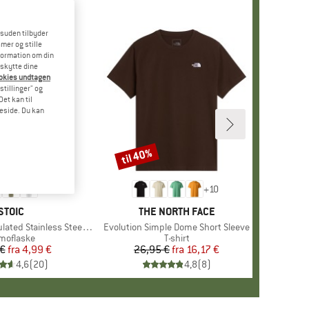
esuden tilbyder
mer og stille
formation om din
eskytte dine
ookies undtagen
stillinger" og
et kan til
meside. Du kan
til 40%
Rabat
+
10
MÆRKE
STOIC
MÆRKE
THE NORTH FACE
 Stainless Steel Bottle 500
Artikel
Evolution Simple Dome Short Sleeve
oduktgruppe
rmoflaske
Produktgruppe
T-shirt
 €
fra
Pris
Nedsat pris
4,99 €
26,95 €
fra
Pris
Nedsat pris
16,17 €
4,6
(
20
)
4,8
(
8
)