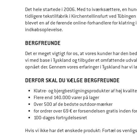
Det hele startede i 2006. Med to iværksættere, en hund
tidligere tekstilfabrik i Kirchentellinsfurt ved Tübing
blevet en af de førende online-forhandlere for klatring
indkøbsoplevelse.
BERGFREUNDE
Det er meget vigtigt for os, at vores kunder har den b
vi med base i Tyskland og tilbyder et omfattende udvalg
opnået der. Gennem vores erfaringer i Tyskland har vi l
DERFOR SKAL DU VÆLGE BERGFREUNDE
Klatre- og bjergbestigningsprodukter af høj kvalite
Flere end 140.000 varer på lager
Over 500 af de bedste outdoor-mærker
for ordrer over 69 € er forsendelsen gratis inden f
100-dages fortrydelsesret
Hvis vi ikke har det ønskede produkt: Fortæl os venligs