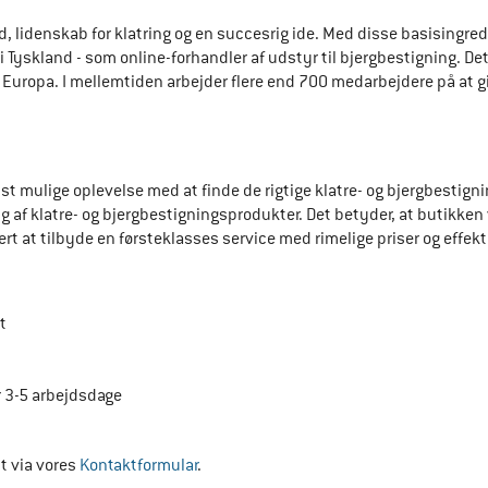
, lidenskab for klatring og en succesrig ide. Med disse basisingred
en i Tyskland - som online-forhandler af udstyr til bjergbestigning. 
 i Europa. I mellemtiden arbejder flere end 700 medarbejdere på at 
edst mulige oplevelse med at finde de rigtige klatre- og bjergbesti
 af klatre- og bjergbestigningsprodukter. Det betyder, at butikken vi
ært at tilbyde en førsteklasses service med rimelige priser og effekt
t
or 3-5 arbejdsdage
t via vores 
Kontaktformular
.