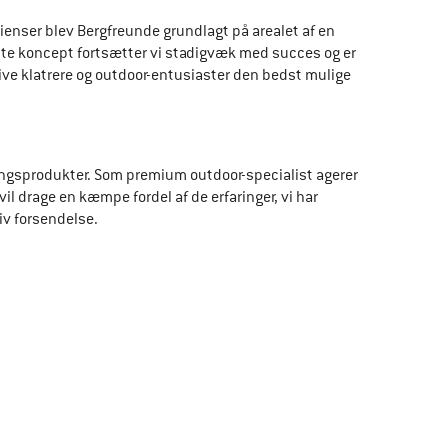
ienser blev Bergfreunde grundlagt på arealet af en 
Dette koncept fortsætter vi stadigvæk med succes og er 
give klatrere og outdoor-entusiaster den bedst mulige 
gningsprodukter. Som premium outdoor-specialist agerer 
l drage en kæmpe fordel af de erfaringer, vi har 
iv forsendelse.