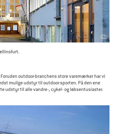
llinsfurt. 
2. Foruden outdoor-branchens store varemærker har vi 
bedst mulige udstyr til outdoor-sporten. På den ene 
e udstyr til alle vandre-, cykel- og løbsentusiaster. 