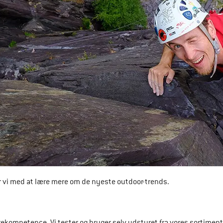
 vi med at lære mere om de nyeste outdoor-trends. 
kompetence. Vi tester og bruger selv udstyret fra vores sortiment 