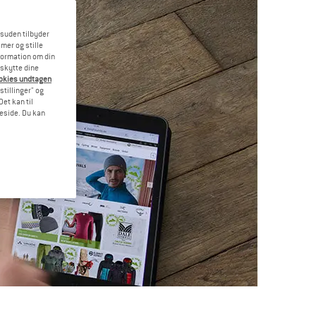
esuden tilbyder
mer og stille
formation om din
eskytte dine
ookies undtagen
stillinger" og
et kan til
meside. Du kan