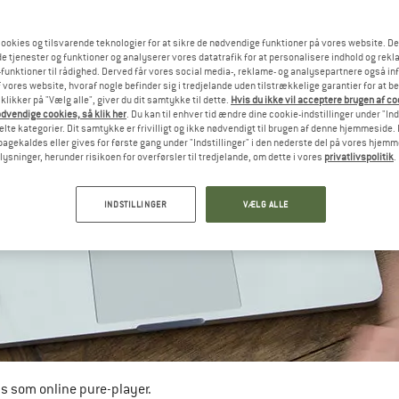
ookies og tilsvarende teknologier for at sikre de nødvendige funktioner på vores website. D
e tjenester og funktioner og analyserer vores datatrafik for at personalisere indhold og rekla
funktioner til rådighed. Derved får vores social media-, reklame- og analysepartnere også in
 vores website, hvoraf nogle befinder sig i tredjelande uden tilstrækkelige garantier for at b
 klikker på "Vælg alle", giver du dit samtykke til dette.
Hvis du ikke vil acceptere brugen af c
dvendige cookies, så klik her
. Du kan til enhver tid ændre dine cookie-indstillinger under "Ind
te kategorier. Dit samtykke er frivilligt og ikke nødvendigt til brugen af denne hjemmeside. D
lbagekaldes eller gives for første gang under "Indstillinger" i den nederste del på vores hjem
plysninger, herunder risikoen for overførsler til tredjelande, om dette i vores
privatlivspolitik
.
INDSTILLINGER
VÆLG ALLE
us som online pure-player. 