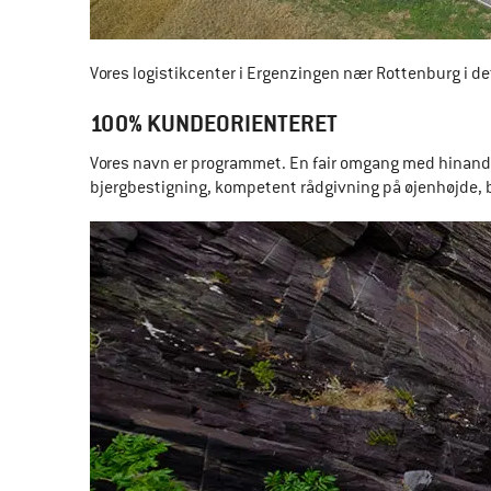
Vores logistikcenter i Ergenzingen nær Rottenburg i det
100% KUNDEORIENTERET
Vores navn er programmet. En fair omgang med hinanden
bjergbestigning, kompetent rådgivning på øjenhøjde, 