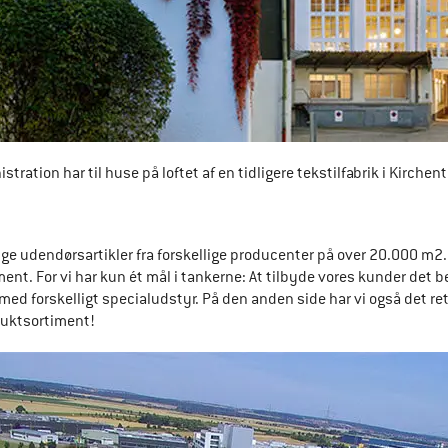
ation har til huse på loftet af en tidligere tekstilfabrik i Kirchente
lige udendørsartikler fra forskellige producenter på over 20.000 m
ent. For vi har kun ét mål i tankerne: At tilbyde vores kunder det 
 med forskelligt specialudstyr. På den anden side har vi også det rett
duktsortiment!