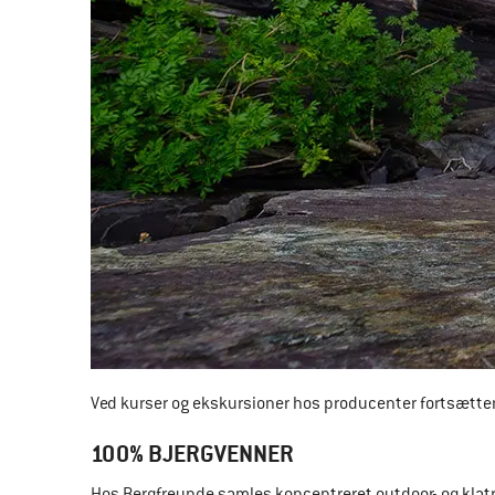
Ved kurser og ekskursioner hos producenter fortsætter
100% BJERGVENNER
Hos Bergfreunde samles koncentreret outdoor- og klatre