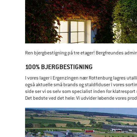
Ren bjergbestigning på tre etager! Bergfreundes administr
100% BJERGBESTIGNING
I vores lager i Ergenzingen nær Rottenburg lagres utal
også aktuelle små brands og staldfiduser i vores sortim
side ser vi os selv som specialist inden for klatresport
Det bedste ved det hele: Vi udvider løbende vores pro