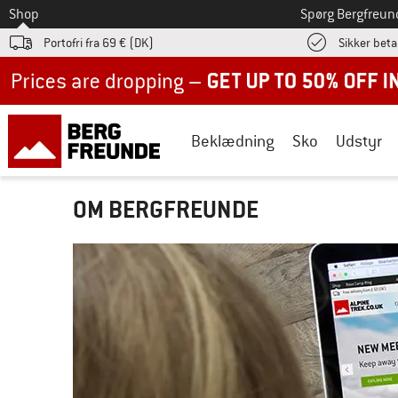
Til
Shop
Spørg Bergfreun
Portofri fra 69 € (DK)
Sikker beta
Up to 50% off now in our summer sale
Beklædning
Sko
Udstyr
OM BERGFREUNDE