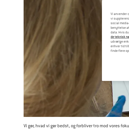
Vi anvender c
vi supplerend
social media-
benyttelse af
data. Hvis du
de teknisk nø
udvælge enkel
enhver tid ti
finde flere o
Vi gør, hvad vi gør bedst, og forbliver tro mod vores fok