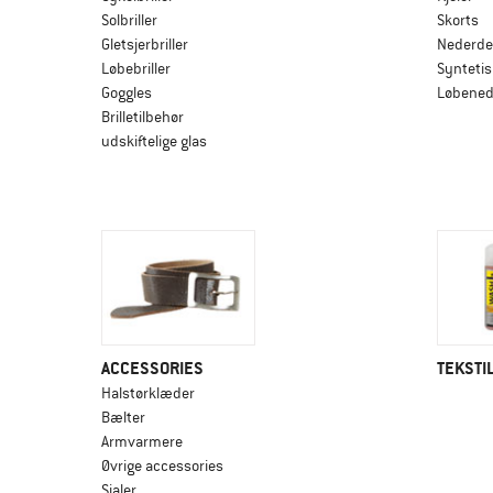
Solbriller
Skorts
Gletsjerbriller
Nederde
Løbebriller
Syntetis
Goggles
Løbened
Brilletilbehør
udskiftelige glas
ACCESSORIES
TEKSTI
Halstørklæder
Bælter
Armvarmere
Øvrige accessories
Sjaler