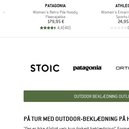
MÆRKE
MÆRK
PATAGONIA
ATHLEC
Artikel
Artikel
eve
Women's Retro Pile Hoody
Women's Emarri
pe
Produktgruppe
Produk
Fleecejakke
Sports
Pris
Pr
179,95 €
24,95
)
4,4
(
40
)
OUTDOOR BEKLÆDNING OUTL
PÅ TUR MED OUTDOOR-BEKLÆDNING PÅ 
"Der er ikke dårligt vejr, kun forkert beklædning!" For