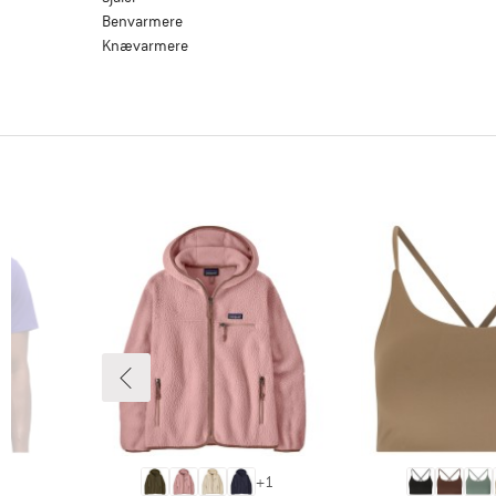
Benvarmere
Knævarmere
1
+
1