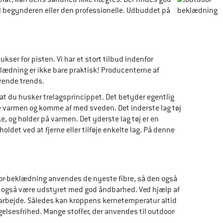
, til begynderen eller den professionelle. Udbuddet på
ser for pisten. Vi har et stort tilbud indenfor
lædning er ikke bare praktisk! Producenterne af
ærende trends.
at du husker trelagsprincippet. Det betyder egentlig
holde varmen og komme af med sveden. Det inderste lag tøj
, og holder på varmen. Det yderste lag tøj er en
oldet ved at fjerne eller tilføje enkelte lag. På denne
door-beklædning anvendes de nyeste fibre, så den også
fet også være udstyret med god åndbarhed. Ved hjælp af
k arbejde. Således kan kroppens kernetemperatur altid
lsesfrihed. Mange stoffer, der anvendes til outdoor-