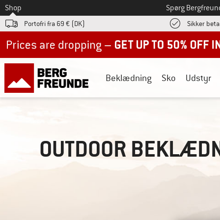
Til
Shop
Spørg Bergfreun
Portofri fra 69 € (DK)
Sikker beta
Up to 50% off now in our summer sale
Beklædning
Sko
Udstyr
OUTDOOR BEKLÆD