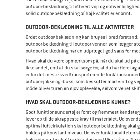
outdoor-beklædning til ethvert vejr og enhver lejlighed.
solid outdoor-beklædning af høj kvalitet er enormt.
OUTDOOR-BEKLÆDNING TIL ALLE AKTIVITETER
Ordet outdoor-beklædning kan bruges i bred forstand: Fr
outdoor-beklædning til outdoor-venner, som lægger sto
outdoor-beklædning har en udpræget god sans for moder
Hvad skal du være opmærksom på, når du skal ud på en 
ikke andet, end at du skal sørge for, at du har flere la
er for det meste svedtransporterende funktionsundertø
outdoor-jakke og -buks, som beskytter mod vind og vejr. 
måde bliver turen en sjov oplevelse, selvom vejret skift
HVAD SKAL OUTDOOR-BEKLÆDNING KUNNE?
Godt funktionsundertøj er først og fremmest kendetegn
lever op til de skrappeste krav til materialet. Ud ove
optimal luftcirkulation skal outdoor-beklædning skal g
holdes på konstant niveau. Ud over funktionaliteten s
beklædning, beskytter desuden mod UV-stråling. Nu er 