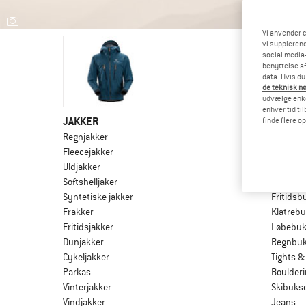
Vi anvender c
vi supplerend
social media-
benyttelse af
data. Hvis du
de teknisk nø
udvælge enkel
enhver tid ti
JAKKER
BUKSE
finde flere o
Regnjakker
Shorts 
Fleecejakker
Trekkin
Uldjakker
Cykelbu
Softshelljaker
Zip off-
Syntetiske jakker
Fritidsb
Frakker
Klatreb
Fritidsjakker
Løbebuks
Dunjakker
Regnbuk
Cykeljakker
Tights &
Parkas
Boulder
Vinterjakker
Skibuks
Vindjakker
Jeans