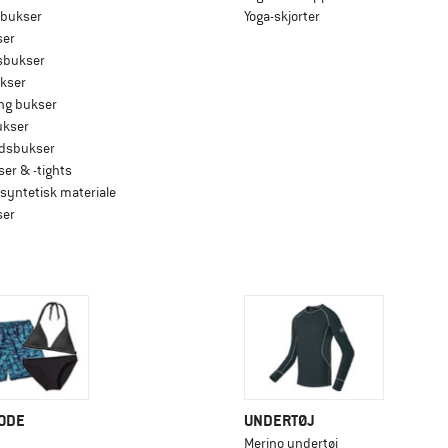
lbukser
Yoga-skjorter
ser
sbukser
ukser
ing bukser
ukser
dsbukser
er & -tights
 syntetisk materiale
ser
ODE
UNDERTØJ
Merino undertøj