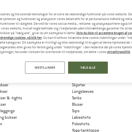
ookies og tilsvarende teknologier for at sikre de nødvendige funktioner på vores website. D
e tjenester og funktioner og analyserer vores datatrafik for at personalisere indhold og rekla
funktioner til rådighed. Derved får vores social media-, reklame- og analysepartnere også in
 vores website, hvoraf nogle befinder sig i tredjelande uden tilstrækkelige garantier for at b
 klikker på "Vælg alle", giver du dit samtykke til dette.
Hvis du ikke vil acceptere brugen af c
dvendige cookies, så klik her
. Du kan til enhver tid ændre dine cookie-indstillinger under "Ind
te kategorier. Dit samtykke er frivilligt og ikke nødvendigt til brugen af denne hjemmeside. D
lbagekaldes eller gives for første gang under "Indstillinger" i den nederste del på vores hjem
R
SHIRTS, SKJORTER & LONGSL
plysninger, herunder risikoen for overførsler til tredjelande, om dette i vores
privatlivspolitik
.
& 3/4-bukser
T-shirts
gbukser
Merino t-shirt
INDSTILLINGER
VÆLG ALLE
kser
Cykeljersey
bukser
Funktionstrøje
ukser
Skjorter
ukser
Longsleeves
er & -tights
Tanks
ser
Bluser
 leggings
Tops
ing bukser
Løbeshirts
er
Poloshirts
Yoga-tanktoppe