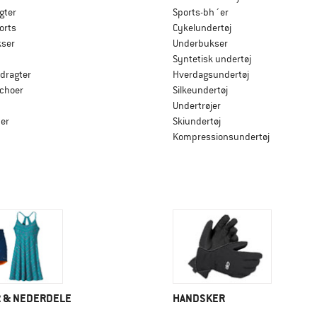
gter
Sports-bh´er
orts
Cykelundertøj
ser
Underbukser
Syntetisk undertøj
dragter
Hverdagsundertøj
nchoer
Silkeundertøj
Undertrøjer
er
Skiundertøj
Kompressionsundertøj
 & NEDERDELE
HANDSKER