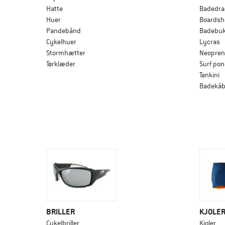
Hatte
Badedra
Huer
Boardsh
Pandebånd
Badebuk
Cykelhuer
Lycras
Stormhætter
Neopren
Tørklæder
Surf po
Tankini
Badekåb
BRILLER
KJOLER
Cykelbriller
Kjoler