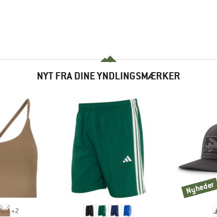
NYT FRA DINE YNDLINGSMÆRKER
Nyheder
Nyheder
+
2