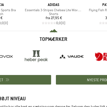
E
MÆRKE
MÆ
IA
ADIDAS
PA
Artikel
Artikel
 Sports Bra
Essentials 3-Stripes Chelsea Lite Woven Shorts
Flying Fish 
tgruppe
Produktgruppe
-bh
Shorts
is
Pris
 €
fra
27,95 €
3
0,0
(
0
)
0,0
(
0
)
TOPMÆRKER
ET
NYESTE PRO
HØJT NIVEAU
mentlig har alle hørt en sætning som denne før. Selvom den lyder lid