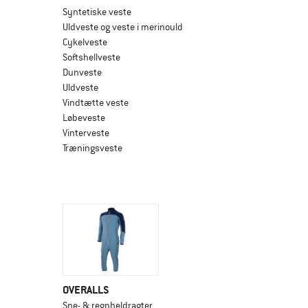
Syntetiske veste
Uldveste og veste i merinould
Cykelveste
Softshellveste
Dunveste
Uldveste
Vindtætte veste
Løbeveste
Vinterveste
Træningsveste
OVERALLS
Sne- & regnheldragter