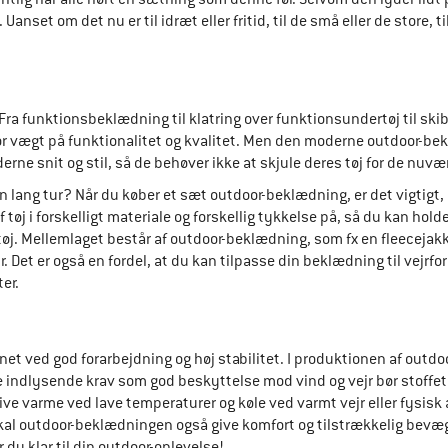
 Uanset om det nu er til idræt eller fritid, til de små eller de store
a funktionsbeklædning til klatring over funktionsundertøj til skibuk
r vægt på funktionalitet og kvalitet. Men den moderne outdoor-bek
ne snit og stil, så de behøver ikke at skjule deres tøj for de nuv
lang tur? Når du køber et sæt outdoor-beklædning, er det vigtigt, 
g af tøj i forskelligt materiale og forskellig tykkelse på, så du kan 
j. Mellemlaget består af outdoor-beklædning, som fx en fleecejakke
Det er også en fordel, at du kan tilpasse din beklædning til vejrforh
er.
et ved god forarbejdning og høj stabilitet. I produktionen af out
r de indlysende krav som god beskyttelse mod vind og vejr bør stof
ive varme ved lave temperaturer og køle ved varmt vejr eller fysis
kal outdoor-beklædningen også give komfort og tilstrækkelig bevæge
du klar til din outdoor-oplevelse!