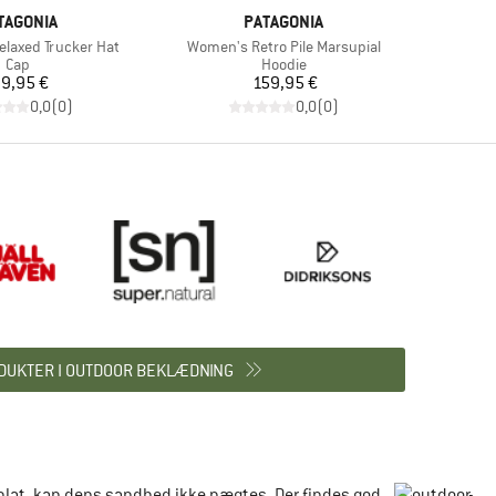
RKE
MÆRKE
TAGONIA
PATAGONIA
Artikel
Relaxed Trucker Hat
Women's Retro Pile Marsupial
Produktgruppe
Produktgruppe
Cap
Hoodie
Pris
Pris
9,95 €
159,95 €
0,0
(
0
)
0,0
(
0
)
DUKTER I OUTDOOR BEKLÆDNING
t plat, kan dens sandhed ikke nægtes. Der findes god