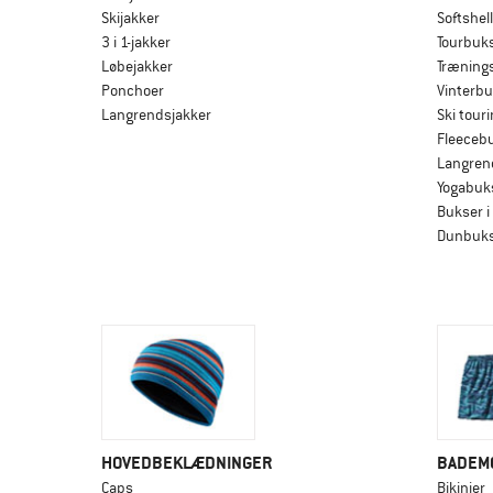
Skijakker
Softshel
3 i 1-jakker
Tourbuk
Løbejakker
Træning
Ponchoer
Vinterb
Langrendsjakker
Ski tour
Fleeceb
Langren
Yogabuks
Bukser i
Dunbuk
HOVEDBEKLÆDNINGER
BADEM
Caps
Bikinier