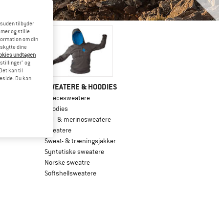
esuden tilbyder
mer og stille
formation om din
eskytte dine
ookies undtagen
stillinger" og
et kan til
meside. Du kan
EEVES
SWEATERE & HOODIES
Fleecesweatere
Hoodies
Uld- & merinosweatere
Sweatere
Sweat- & træningsjakker
Syntetiske sweatere
Norske sweatre
Softshellsweatere