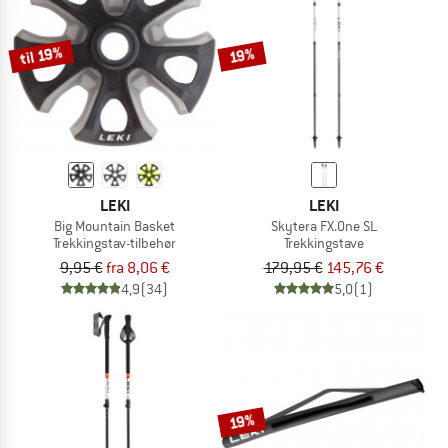
til 19%
19%
LEKI
LEKI
Big Mountain Basket
Skytera FX.One SL
Trekkingstav-tilbehør
Trekkingstave
9,95 €
fra 8,06 €
179,95 €
145,76 €
4,9
(34)
5,0
(1)
19%