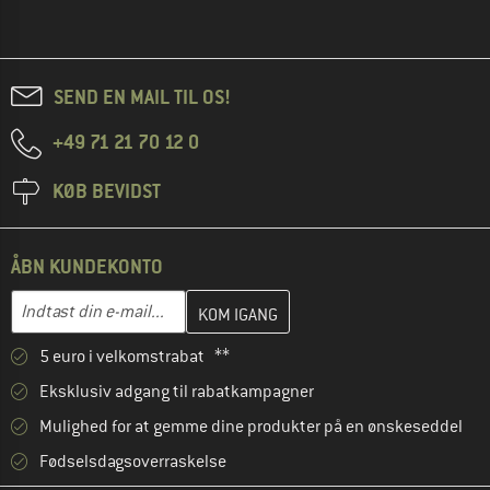
SEND EN MAIL TIL OS!
+49 71 21 70 12 0
KØB BEVIDST
ÅBN KUNDEKONTO
Indtast din e-mailadresse her, og opret i næste trin din kundekon
E-mail-adresse
5 euro i velkomstrabat **
Eksklusiv adgang til rabatkampagner
Mulighed for at gemme dine produkter på en ønskeseddel
Fødselsdagsoverraskelse