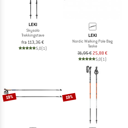
LEKI
Skysolo
LEKI
Trekkingstave
Nordic Walking Pole Bag
fra 113,36 €
Taske
5,0
(1)
31,95 €
25,88 €
5,0
(1)
19%
19%