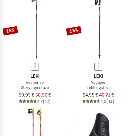
15%
15%
LEKI
LEKI
Response
Voyager
Stavgangsstave
Trekkingstave
59,95 €
50,96 €
54,95 €
46,71 €
4,7
(13)
4,5
(13)