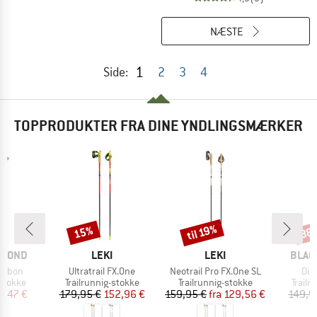
NÆSTE
1
Side:
2
3
4
TOPPRODUKTER FRA DINE YNDLINGSMÆRKER
til 19%
15%
38
Rabat
Rabat
Raba
MÆRKE
MÆRKE
MÆR
AMOND
LEKI
LEKI
BLAC
Artikel
Artikel
Arti
Carbon
Ultratrail FX.One
Neotrail Pro FX.One SL
Dis
uppe
Produktgruppe
Produktgruppe
Produ
-stokke
Trailrunnig-stokke
Trailrunnig-stokke
Trailr
is
dsat pris
Pris
Nedsat pris
Pris
Nedsat pris
7,47 €
179,95 €
152,96 €
159,95 €
fra
129,56 €
149,9