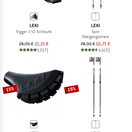
LEKI
LEKI
Trigger 1 V2 Schlaufe
Spin
Stavgangsstave
24,95 €
21,21 €
74,95 €
63,71 €
5,0
(7)
4,6
(5)
15%
15%