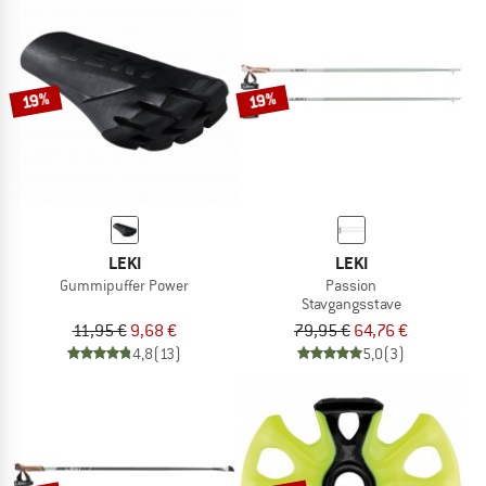
19%
19%
LEKI
LEKI
Gummipuffer Power
Passion
Stavgangsstave
11,95 €
9,68 €
79,95 €
64,76 €
4,8
(13)
5,0
(3)