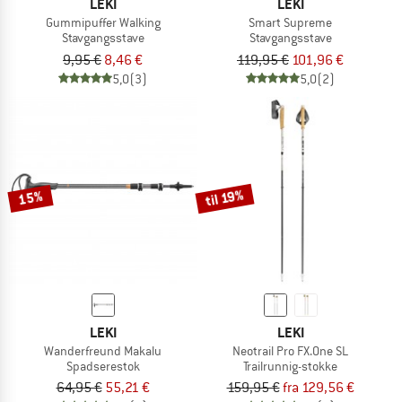
LEKI
LEKI
Gummipuffer Walking
Smart Supreme
Stavgangsstave
Stavgangsstave
9,95 €
8,46 €
119,95 €
101,96 €
5,0
(3)
5,0
(2)
til 19%
15%
LEKI
LEKI
Wanderfreund Makalu
Neotrail Pro FX.One SL
Spadserestok
Trailrunnig-stokke
64,95 €
55,21 €
159,95 €
fra 129,56 €