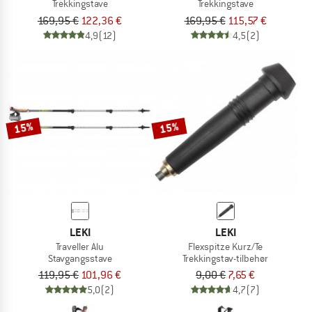
Trekkingstave
Trekkingstave
169,95 €
122,36 €
169,95 €
115,57 €
4,9
(12)
4,5
(2)
15%
15%
LEKI
LEKI
Traveller Alu
Flexspitze Kurz/Te
Stavgangsstave
Trekkingstav-tilbehør
119,95 €
101,96 €
9,00 €
7,65 €
5,0
(2)
4,7
(7)