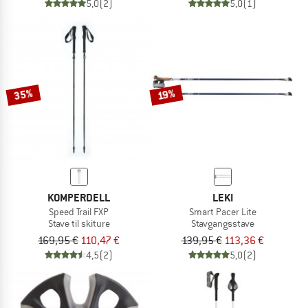
5,0
(2)
5,0
(1)
35%
19%
KOMPERDELL
LEKI
Speed Trail FXP
Smart Pacer Lite
Stave til skiture
Stavgangsstave
169,95 €
110,47 €
139,95 €
113,36 €
4,5
(2)
5,0
(2)