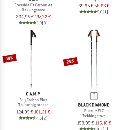
Cressida FX Carbon As
69,95 €
56,66 €
Trekkingstave
5,0
(1)
204,95 €
137,32 €
5,0
(8)
19%
28%
C.A.M.P.
Sky Carbon Plus
BLACK DIAMOND
Trailrunnig-stokke
Pursuit FLZ
124,95 €
101,21 €
Trekkingstave
4,5
(2)
159,95 €
115,16 €
4,3
(3)