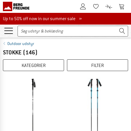
Til kundekontoen
Til 
Til huskesedlen.
Til produk
Up to 50% off now in our summer sale
Up to 50% off now in our summer sale »
Outdoor udstyr
STOKKE
(146)
KATEGORIER
FILTER