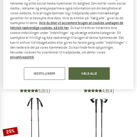
reklamer og stille social media-funktioner til rådighed. Derved får vores social
media-, reklame- og analysepartnere også information om din benyttelse af
TO THE SALE
vores website, hvoraf nogle befinder sig i tredjelande uden tilstrækkelige
garantier for at beskytte dine data. Hvis du klikker på "Vælg alle", giver du dit
samtykke til dette.
Hvis du ikke vil acceptere brugen af cookies undtagen de
teknisk nødvendige cookies, så klik her
. Du kan til enhver tid ændre dine
cookie-indstillinger under "Indstillinger" og udvælge enkelte kategorier. Dit
samtykke er frivilligt og ikke nødvendigt til brugen af denne hjemmeside. Det
kan til enhver tid tilbagekaldes eller gives for første gang under "Indstillinger" i
den nederste del på vores hjemmeside. Du kan finde flere oplysninger,
herunder risikoen for overførsler til tredjelande, om dette i vores
privatlivspolitik
.
BLACK DIAMOND
DYNAFIT
Pursuit Carbon Z Poles
Ultra Pro Pole
INDSTILLINGER
VÆLG ALLE
Trekkingstave
Trailrunnig-stokke
179,95 €
199,95 €
5,0
(1)
4,8
(4)
25%