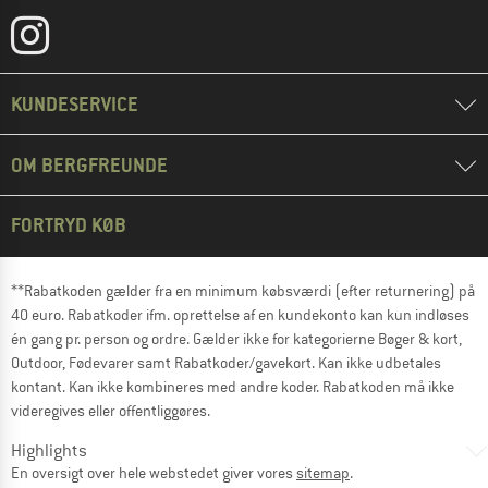
KUNDESERVICE
OM BERGFREUNDE
FORTRYD KØB
**Rabatkoden gælder fra en minimum købsværdi (efter returnering) på
40 euro. Rabatkoder ifm. oprettelse af en kundekonto kan kun indløses
én gang pr. person og ordre. Gælder ikke for kategorierne Bøger & kort,
Outdoor, Fødevarer samt Rabatkoder/gavekort. Kan ikke udbetales
kontant. Kan ikke kombineres med andre koder. Rabatkoden må ikke
videregives eller offentliggøres.
Highlights
En oversigt over hele webstedet giver vores
sitemap
.