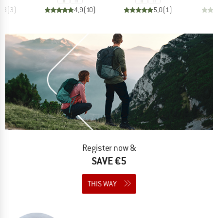
4,3
(
3
)
4,9
(
10
)
5,0
(
1
)
Register now &
SAVE €5
THIS WAY