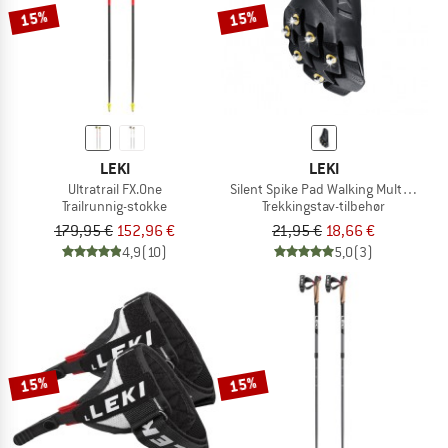
15%
15%
LEKI
LEKI
Ultratrail FX.One
Silent Spike Pad Walking Multi Syste
Trailrunnig-stokke
Trekkingstav-tilbehør
179,95 €
152,96 €
21,95 €
18,66 €
4,9
(10)
5,0
(3)
15%
15%