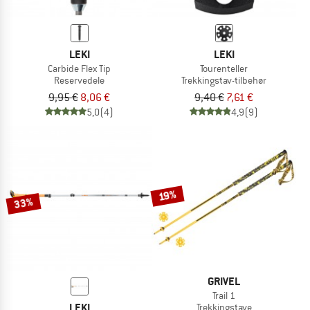
LEKI
LEKI
Carbide Flex Tip
Tourenteller
Reservedele
Trekkingstav-tilbehør
9,95 €
8,06 €
9,40 €
7,61 €
5,0
(4)
4,9
(9)
19%
33%
GRIVEL
Trail 1
LEKI
Trekkingstave