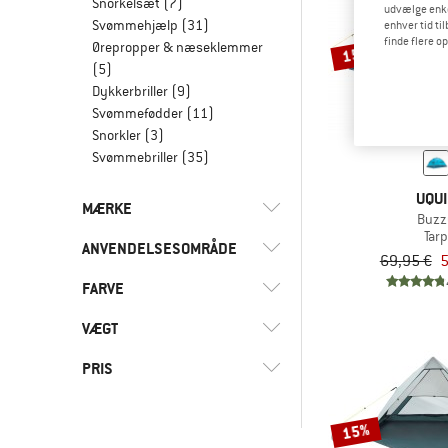
Snorkelsæt
(7)
udvælge enkel
Svømmehjælp
(31)
enhver tid ti
finde flere o
Ørepropper & næseklemmer
15%
(5)
Dykkerbriller
(9)
Svømmefødder
(11)
Snorkler
(3)
Svømmebriller
(35)
UQUI
MÆRKE
Buzz
Tarp
ANVENDELSESOMRÅDE
69,95 €
5
FARVE
(3)
Camping
(3)
Fritid
(1)
Outwell
VÆGT
(3)
Rejse
(4)
Uquip
PRIS
-
15%