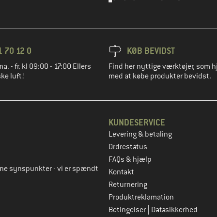
1 70 12 0
KØB BEVIDST
ma. - fr. kl 09:00 - 17:00 Ellers
Find her nyttige værktøjer, som h
ke luft!
med at købe produkter bevidst.
KUNDESERVICE
Levering & betaling
to
Ordrestatus
FAQs & hjælp
rne synspunkter - vi er spændt
Kontakt
Returnering
Produktreklamation
|
Betingelser
Datasikkerhed