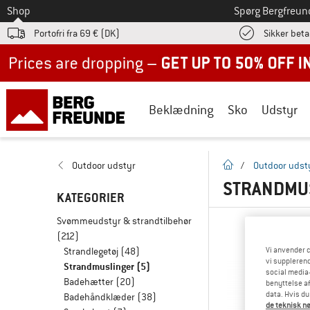
Til
Shop
Spørg Bergfreun
Portofri fra 69 € (DK)
Sikker beta
Up to 50% off now in our summer sale
Beklædning
Sko
Udstyr
Hjemmeside
Outdoor udstyr
/
Outdoor udst
STRANDMU
KATEGORIER
Svømmeudstyr & strandtilbehør
(212)
Vi anvender c
Strandlegetøj
(48)
vi supplerend
Strandmuslinger
(5)
social media-
Badehætter
(20)
benyttelse af
data. Hvis du
Badehåndklæder
(38)
de teknisk nø