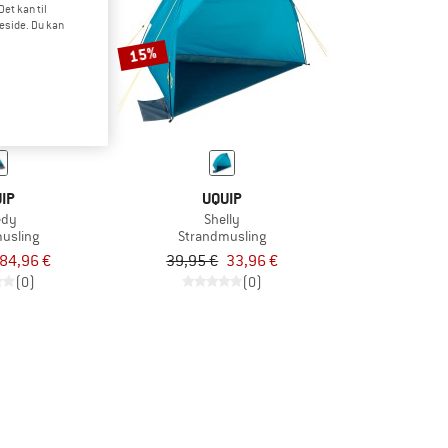
et kan til
meside. Du kan
15%
IP
UQUIP
edy
Shelly
usling
Strandmusling
84,96 €
39,95 €
33,96 €
(0)
(0)