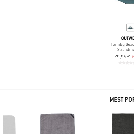
-
Kun produkter med rabat
OUTW
Formby Beac
Strandmu
79,95 €
MEST PO