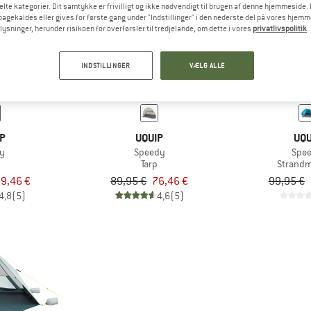
te kategorier. Dit samtykke er frivilligt og ikke nødvendigt til brugen af denne hjemmeside. D
lbagekaldes eller gives for første gang under "Indstillinger" i den nederste del på vores hjem
plysninger, herunder risikoen for overførsler til tredjelande, om dette i vores
privatlivspolitik
.
15%
15%
INDSTILLINGER
VÆLG ALLE
P
UQUIP
UQU
y
Speedy
Spe
Tarp
Strandm
9,46 €
89,95 €
76,46 €
99,95 €
4,8
(5)
4,6
(5)