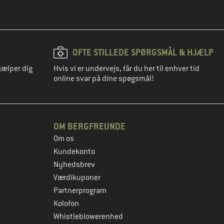
OFTE STILLEDE SPØRGSMÅL & HJÆLP
jælper dig
Hvis vi er undervejs, får du her til enhver tid
online svar på dine spøgsmål!
OM BERGFREUNDE
Om os
Kundekonto
Nyhedsbrev
Værdikuponer
Partnerprogram
Kolofon
Whistleblowerenhed