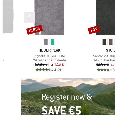
til 65%
70%
Rabat
Rabat
MÆRKE
MÆR
HEBER PEAK
STOI
Artikel
Artikel
PignoliaHe. Terry Lite
SandvikSt. Dry
Produktgruppe
Produktgrup
æde
Mikrofiber håndklæde
Mikrofiber h
Pris
Nedsat pris
Pr
Ne
10,95 €
fra
4,16 €
12,95 €
fra
)
4,4
(
21
)
3
Register now &
SAVE €5