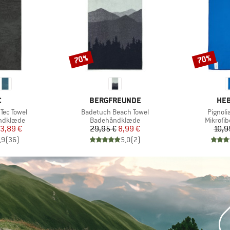
70%
70%
Rabat
Rabat
KE
MÆRKE
MÆ
C
BERGFREUNDE
HEB
Artikel
Artikel
Tec Towel
Badetuch Beach Towel
Pignolia
pe
Produktgruppe
Produkt
åndklæde
Badehåndklæde
Mikrofi
is
dsat pris
Pris
Nedsat pris
3,89 €
29,95 €
8,99 €
10,9
,9
(
36
)
5,0
(
2
)