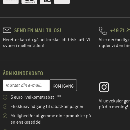
SEND EN MAIL TIL OS!
+49 71 2
Herefter kan du gå ud trække lidt frisk luft. Vi
Vi er der for dig 
svarer i mellemtiden!
nyder vi den fris
ÅBN KUNDEKONTO
Indtast din e-mailadresse her, og opret i næste trin din kundekon
E-mail-adresse
5 euro i velkomstrabat **
Vi udveksler ge
Eksklusiv adgang til rabatkampagner
på din mening!
Mulighed for at gemme dine produkter på
en ønskeseddel