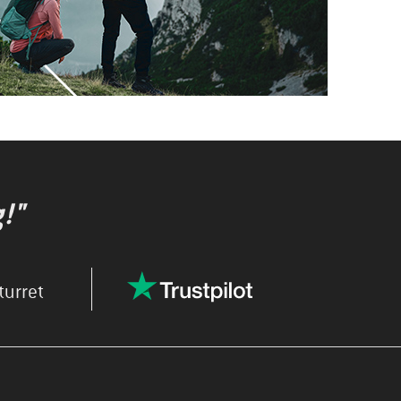
!"
turret