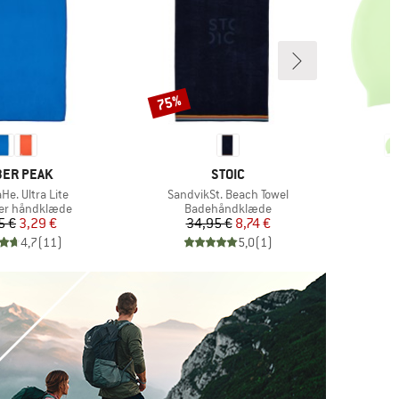
75%
Rabat
RKE
MÆRKE
ER PEAK
STOIC
Artikel
He. Ultra Lite
SandvikSt. Beach Towel
gruppe
Produktgruppe
ber håndklæde
Badehåndklæde
Pris
Nedsat pris
Pris
Nedsat pris
5 €
3,29 €
34,95 €
8,74 €
4,7
(
11
)
5,0
(
1
)