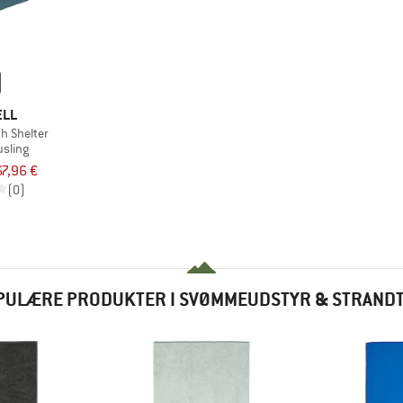
ELL
h Shelter
sling
67,96 €
(0)
PULÆRE PRODUKTER I SVØMMEUDSTYR & STRAND