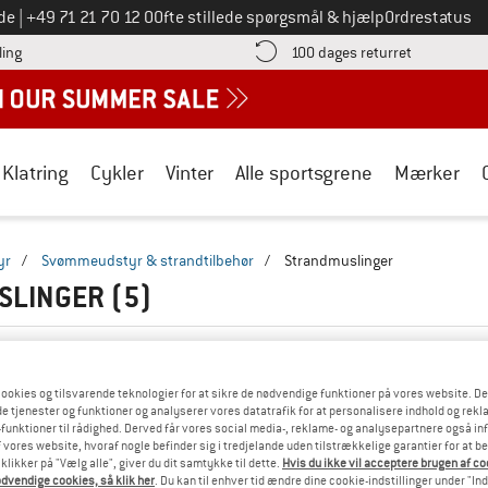
Ring til os på
de
|
+49 71 21 70 12 0
Ofte stillede spørgsmål & hjælp
Ordrestatus
Find betalingsoplysningerne her! Åbnes i en infoboks
Gå til retur
ling
100 dages returret
Klatring
Cykler
Vinter
Alle sportsgrene
Mærker
yr
/
Svømmeudstyr & strandtilbehør
/
Strandmuslinger
SLINGER
(5)
ookies og tilsvarende teknologier for at sikre de nødvendige funktioner på vores website. D
e tjenester og funktioner og analyserer vores datatrafik for at personalisere indhold og rekla
funktioner til rådighed. Derved får vores social media-, reklame- og analysepartnere også in
 vores website, hvoraf nogle befinder sig i tredjelande uden tilstrækkelige garantier for at b
 klikker på "Vælg alle", giver du dit samtykke til dette.
Hvis du ikke vil acceptere brugen af c
dvendige cookies, så klik her
. Du kan til enhver tid ændre dine cookie-indstillinger under "Ind