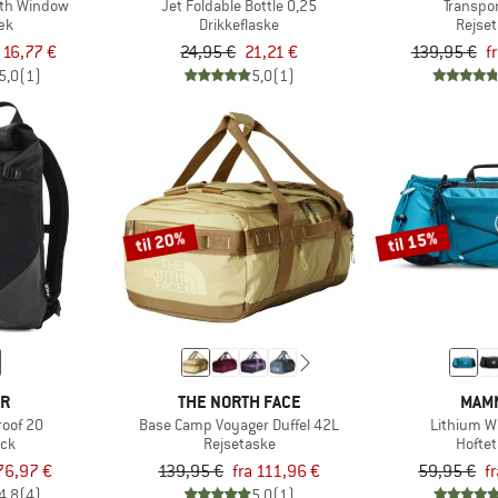
ith Window
Jet Foldable Bottle 0,25
Transpo
æk
Drikkeflaske
Rejse
 16,77 €
24,95 €
21,21 €
139,95 €
f
5,0
(1)
5,0
(1)
til 20%
til 15%
OR
THE NORTH FACE
MAM
roof 20
Base Camp Voyager Duffel 42L
Lithium W
ck
Rejsetaske
Hofte
76,97 €
139,95 €
fra 111,96 €
59,95 €
f
4,8
(4)
5,0
(1)