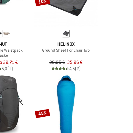
10%
MUT
HELINOX
lle Waistpack
Ground Sheet For Chair Two
taske
ra 29,71 €
39,95 €
35,96 €
5,0
(1)
4,5
(2)
45%