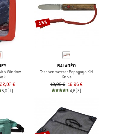
15%
REY
BALADÉO
with Window
Taschenmesser Papagayo Kid
sæk
Knive
22,07 €
19,95 €
16,96 €
5,0
(1)
4,6
(7)