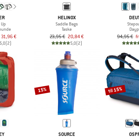
ER
HELINOX
DEU
 Up
Saddle Bags
Stepo
l hunde
Taske
Dayp
a 31,96 €
23,95 €
20,84 €
94,95 €
f
5,0
(2)
5,0
(2)
til 15%
15%
EY
SOURCE
OSP