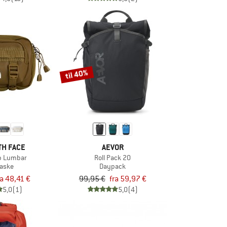
til 40%
TH FACE
AEVOR
p Lumbar
Roll Pack 20
taske
Daypack
ra 48,41 €
99,95 €
fra 59,97 €
5,0
(1)
5,0
(4)