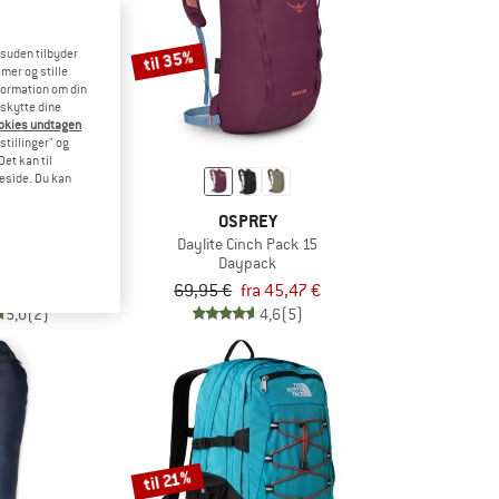
til 35%
esuden tilbyder
mer og stille
formation om din
eskytte dine
ookies undtagen
stillinger" og
et kan til
meside. Du kan
KIDS
OSPREY
ash Bag
Daylite Cinch Pack 15
tasker
Daypack
17,96 €
69,95 €
fra 45,47 €
5,0
(2)
4,6
(5)
til 21%