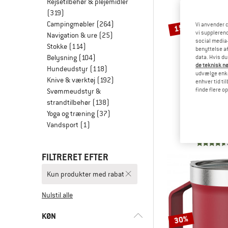
Rejsetilbehør & plejemidler
(319)
Campingmøbler
(264)
Vi anvender c
15%
vi supplerend
Navigation & ure
(25)
social media-
Stokke
(114)
benyttelse af
Belysning
(104)
data. Hvis du
de teknisk nø
Hundeudstyr
(118)
udvælge enkel
Knive & værktøj
(192)
enhver tid ti
finde flere o
Svømmeudstyr &
LUNDH
strandtilbehør
(138)
Padje Lig
Yoga og træning
(37)
Trekking 
Vandsport
(1)
274,95 €
2
FILTRERET EFTER
Kun produkter med rabat
Nulstil alle
KØN
30%