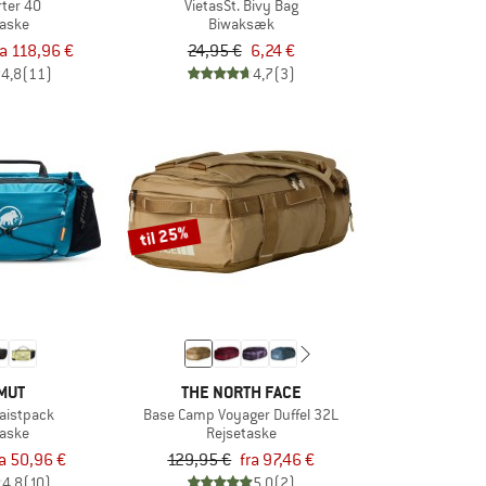
rter 40
VietasSt. Bivy Bag
taske
Biwaksæk
ra 118,96 €
24,95 €
6,24 €
4,8
(11)
4,7
(3)
til 25%
MUT
THE NORTH FACE
aistpack
Base Camp Voyager Duffel 32L
taske
Rejsetaske
ra 50,96 €
129,95 €
fra 97,46 €
4,8
(10)
5,0
(2)