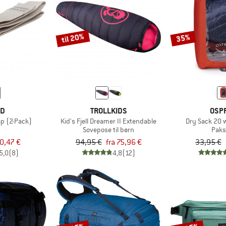
til 20%
35%
ED
TROLLKIDS
OSP
ap (2-Pack)
Kid's Fjell Dreamer II Extendable
Dry Sack 20 
Sovepose til børn
Pak
0,47 €
94,95 €
fra 75,96 €
33,95 €
5,0
(8)
4,8
(12)