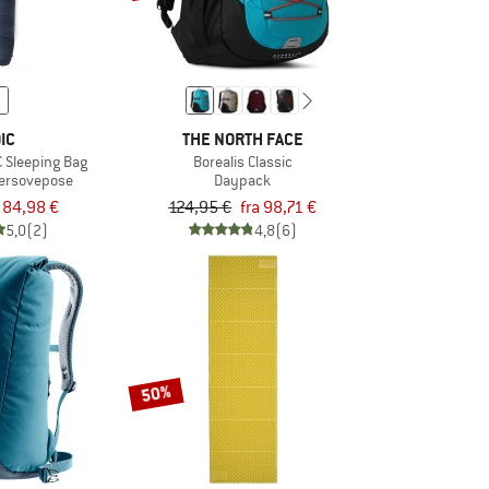
IC
THE NORTH FACE
C Sleeping Bag
Borealis Classic
bersovepose
Daypack
84,98 €
124,95 €
fra 98,71 €
5,0
(2)
4,8
(6)
50%