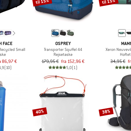
til 15%
til 15%
H FACE
OSPREY
MAM
Recycled Small
Transporter Squffel 44
Xeron Neuvevi
aske
Rejsetaske
Hofte
a 86,97 €
179,95 €
fra 152,96 €
34,95 €
f
4,9
(10)
5,0
(1)
40%
38%