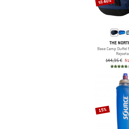
til 40%
(1)
Fiskars
(26)
Fjällräven
(1)
FOX Racing
(3)
Funkita
(4)
Funky Trunks
THE NORT
Base Camp Duffel 
(23)
GAIAM
Rejset
(22)
Gaston Luga
144,95 €
fr
(14)
GCI
(15)
GearAid
(31)
Gerber
(1)
Goal Zero
(1)
Goldbergh
15%
(1)
Gonso
(1)
Got Bag