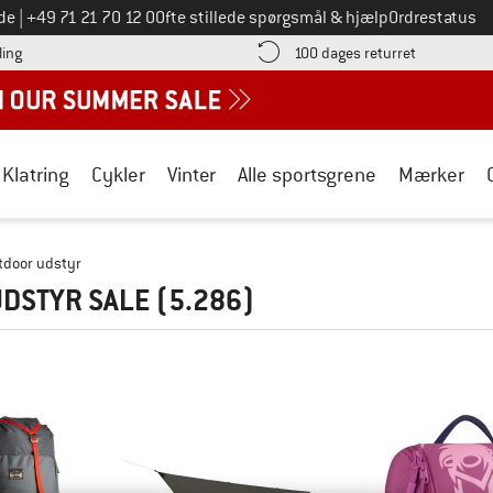
Ring til os på
de
|
+49 71 21 70 12 0
Ofte stillede spørgsmål & hjælp
Ordrestatus
Find betalingsoplysningerne her! Åbnes i en infoboks
Gå til retur
ling
100 dages returret
Klatring
Cykler
Vinter
Alle sportsgrene
Mærker
tdoor udstyr
UDSTYR SALE
(5.286)