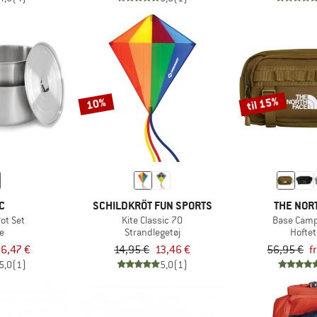
til 15%
10%
C
SCHILDKRÖT FUN SPORTS
THE NOR
ot Set
Kite Classic 70
Base Cam
e
Strandlegetøj
Hofte
6,47 €
14,95 €
13,46 €
56,95 €
f
5,0
(1)
5,0
(1)