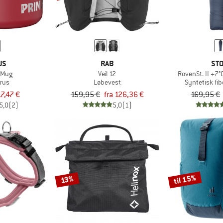
US
RAB
STO
 Mug
Veil 12
RovenSt. II +7°
rus
Løbevest
Syntetisk fi
17,47 €
159,95 €
fra 126,36 €
169,95 €
5,0
(2)
5,0
(1)
til 15%
13%