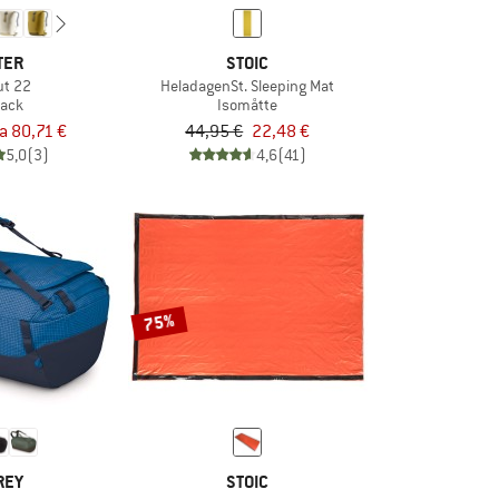
TER
STOIC
ut 22
HeladagenSt. Sleeping Mat
ack
Isomåtte
ra 80,71 €
44,95 €
22,48 €
5,0
(3)
4,6
(41)
75%
REY
STOIC