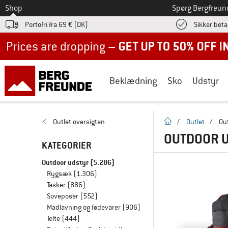
Til
Shop
Spørg Bergfreun
Portofri fra 69 € (DK)
Sikker beta
Up to 50% off now in our summer sale
Beklædning
Sko
Udstyr
Hjemmeside
Outlet oversigten
/
Outlet
/
Ou
OUTDOOR 
KATEGORIER
Outdoor udstyr
(5.286)
Rygsæk
(1.306)
Tasker
(886)
Soveposer
(552)
Madlavning og fødevarer
(906)
Telte
(444)