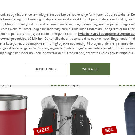
ookies og tilsvarende teknologier for at sikre de nødvendige funktioner på vores website. D
40%
10%
e tjenester og funktioner og analyserer vores datatrafik for at personalisere indhold og rekla
funktioner til rådighed. Derved får vores social media-, reklame- og analysepartnere også in
 vores website, hvoraf nogle befinder sig i tredjelande uden tilstrækkelige garantier for at b
 klikker på "Vælg alle", giver du dit samtykke til dette.
Hvis du ikke vil acceptere brugen af c
dvendige cookies, så klik her
. Du kan til enhver tid ændre dine cookie-indstillinger under "Ind
te kategorier. Dit samtykke er frivilligt og ikke nødvendigt til brugen af denne hjemmeside. D
lbagekaldes eller gives for første gang under "Indstillinger" i den nederste del på vores hjem
plysninger, herunder risikoen for overførsler til tredjelande, om dette i vores
privatlivspolitik
.
AGS
STOIC
TROLL
ht 60
KolariSt. Ultralight Tarp
Kid's W
INDSTILLINGER
VÆLG ALLE
rygsæk
Tarp
Toilet
33,71 €
159,95 €
95,97 €
19,95 €
4,7
(3)
4,8
(8)
til 21%
50%