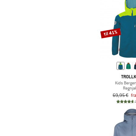
(23)
Haglöfs
(1)
Halti
(5)
Heber Peak
til 41%
(24)
Helly Hansen
(1)
Horsefeathers
(4)
Houdini
(2)
Iriedaily
(4)
Isbjörn
TROLLK
Kids Berge
(18)
Jack Wolfskin
Regnja
(7)
Kamik
69,95 €
fr
(4)
Kari Traa
(2)
Karpos
(9)
killtec
(4)
Klättermusen