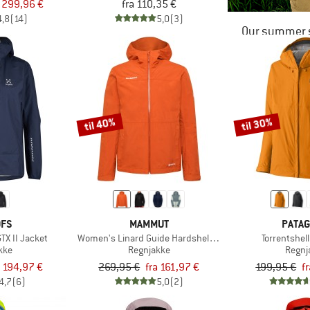
a 299,96 €
fra 110,35 €
4,8
(14)
5,0
(3)
Our summer s
til 40%
til 30%
ÖFS
MAMMUT
PATAG
TX II Jacket
Women's Linard Guide Hardshell Hooded Jacket
Torrentshel
kke
Regnjakke
Regnj
a 194,97 €
269,95 €
fra 161,97 €
199,95 €
f
4,7
(6)
5,0
(2)