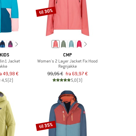
til 30%
KIDS
CMP
 3in1 Jacket
Women's 2 Layer Jacket Fix Hood
jakke
Regnjakke
ra 49,98 €
99,95 €
fra 69,97 €
4,5
(2)
5,0
(3)
til 35%