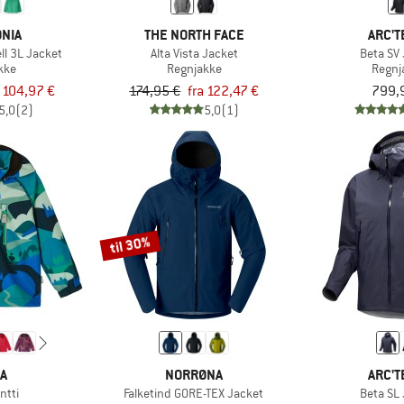
NIA
THE NORTH FACE
ARC'T
ll 3L Jacket
Alta Vista Jacket
Beta SV
kke
Regnjakke
Regnj
a 104,97 €
174,95 €
fra 122,47 €
799,
5,0
(2)
5,0
(1)
til 30%
MA
NORRØNA
ARC'T
ntti
Falketind GORE-TEX Jacket
Beta SL