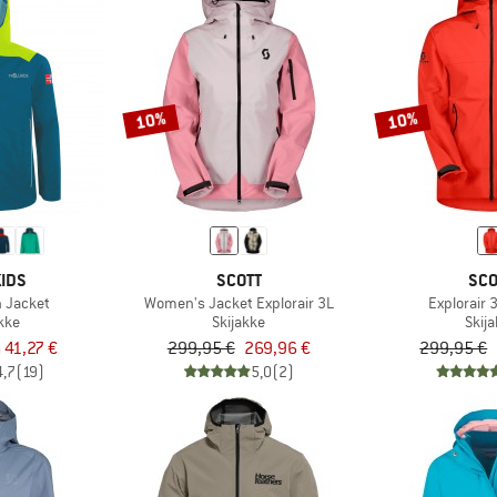
10%
10%
IDS
SCOTT
SCO
n Jacket
Women's Jacket Explorair 3L
Explorair 
kke
Skijakke
Skij
a 41,27 €
299,95 €
269,96 €
299,95 €
4,7
(19)
5,0
(2)