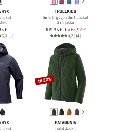
ERYX
TROLLKIDS
 Jacket
Girl's Bryggen 3in1 Jacket
akke
3 i 1-jakke
95 €
109,95 €
fra 65,97 €
5,0
(1)
4,7
(14)
til 22%
ERYX
PATAGONIA
 Jacket
Triolet Jacket