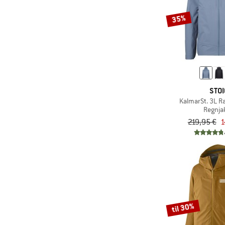
KnowledgeCotton
35%
(1)
Apparel
(2)
K-Way
(1)
LaMunt
(4)
La Sportiva
(4)
LEGO
STOI
KalmarSt. 3L Ra
(2)
LIEWOOD
Regnja
(2)
Löffler
219,95 €
1
(1)
Maier Sports
(5)
Maloja
(38)
Mammut
(1)
Martini
(1)
Mavic
til 30%
(3)
Mazine