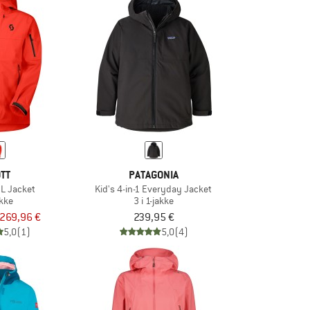
TT
PATAGONIA
3L Jacket
Kid's 4-in-1 Everyday Jacket
akke
3 i 1-jakke
269,96 €
239,95 €
5,0
(1)
5,0
(4)