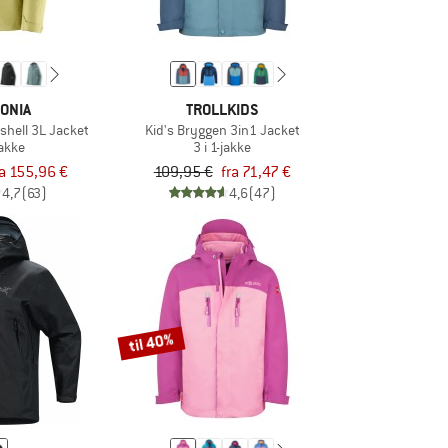
ONIA
TROLLKIDS
shell 3L Jacket
Kid's Bryggen 3in1 Jacket
akke
3 i 1-jakke
ra 155,96 €
109,95 €
fra 71,47 €
4,7
(63)
4,6
(47)
til 40%