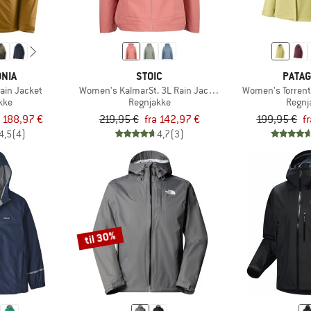
NIA
STOIC
PATAG
ain Jacket
Women's KalmarSt. 3L Rain Jacket II
Women's Torrent
kke
Regnjakke
Regnj
a 188,97 €
219,95 €
fra 142,97 €
199,95 €
f
4,5
(4)
4,7
(3)
til 30%