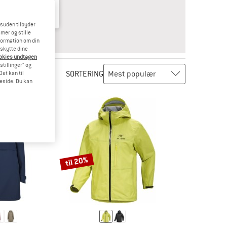
esuden tilbyder
mer og stille
VARET
BØRN
formation om din
eskytte dine
ookies undtagen
stillinger" og
SORTERING
et kan til
meside. Du kan
til 20%