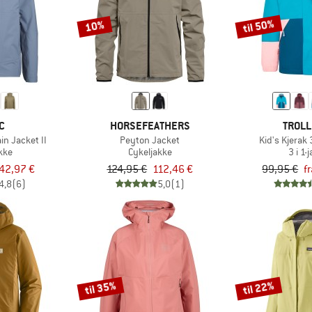
til 50%
10%
C
HORSEFEATHERS
TROLL
in Jacket II
Peyton Jacket
Kid's Kjerak
kke
Cykeljakke
3 i 1-
42,97 €
124,95 €
112,46 €
99,95 €
f
4,8
(6)
5,0
(1)
til 35%
til 22%