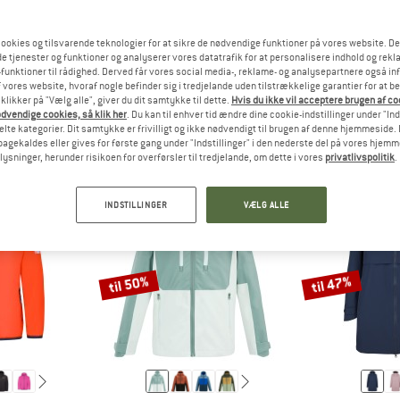
ookies og tilsvarende teknologier for at sikre de nødvendige funktioner på vores website. D
e tjenester og funktioner og analyserer vores datatrafik for at personalisere indhold og rekla
RET
SVARET
S
MER
HERRER
funktioner til rådighed. Derved får vores social media-, reklame- og analysepartnere også in
 vores website, hvoraf nogle befinder sig i tredjelande uden tilstrækkelige garantier for at b
 klikker på "Vælg alle", giver du dit samtykke til dette.
Hvis du ikke vil acceptere brugen af c
dvendige cookies, så klik her
. Du kan til enhver tid ændre dine cookie-indstillinger under "Ind
te kategorier. Dit samtykke er frivilligt og ikke nødvendigt til brugen af denne hjemmeside. D
lbagekaldes eller gives for første gang under "Indstillinger" i den nederste del på vores hjem
plysninger, herunder risikoen for overførsler til tredjelande, om dette i vores
privatlivspolitik
.
INDSTILLINGER
VÆLG ALLE
til 50%
til 47%