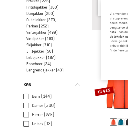
Frakker
(226)
Fritidsjakker
(360)
Dunjakker
(200)
Vi anvender c
vi supplerend
Cykeljakker
(270)
SVA
DA
social media-
Parkas
(252)
benyttelse af
Vinterjakker
(499)
data. Hvis du
de teknisk nø
Vindjakker
(183)
udvælge enkel
Skijakker
(310)
enhver tid ti
finde flere o
3 i 1-jakker
(58)
Løbejakker
(187)
Ponchoer
(24)
Langrendsjakker
(43)
KØN
til 41%
(144)
Børn
(300)
Damer
(275)
Herrer
(12)
Unisex