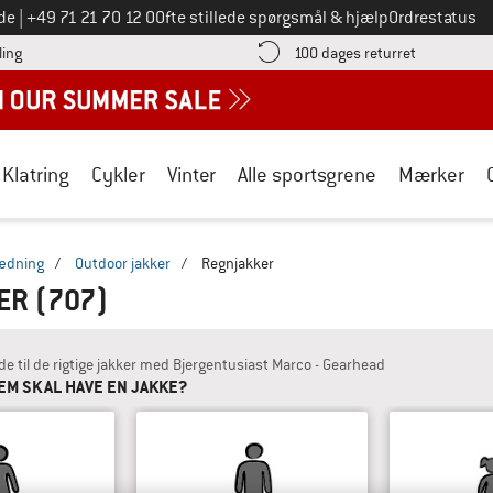
Ring til os på
de
|
+49 71 21 70 12 0
Ofte stillede spørgsmål & hjælp
Ordrestatus
Find betalingsoplysningerne her! Åbnes i en infoboks
Gå til retur
ling
100 dages returret
Klatring
Cykler
Vinter
Alle sportsgrene
Mærker
ædning
/
Outdoor jakker
/
Regnjakker
ER
(707)
de til de rigtige jakker med Bjergentusiast Marco - Gearhead
EM SKAL HAVE EN JAKKE?