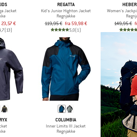
IDS
REGATTA
HEBER
nga Jacket
Kid's Junior Highton Jacket
Women's Jackpi
kke
Regnjakke
Regnj
a 23,57 €
119,95 €
fra 59,98 €
149,95 €
f
4,7
(13)
5,0
(1)
RYX
COLUMBIA
cket
Inner Limits III Jacket
kke
Regnjakke