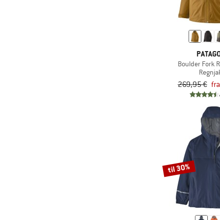
(5)
Mikk-Line
(9)
Millet
(4)
Mini A Ture
PATAGO
(4)
Montura
Boulder Fork R
(20)
Mountain Equipment
Regnja
269,95 €
fr
(4)
Namuk
(1)
Nike
(2)
NNormal
(8)
Norrøna
(1)
Northwave
(1)
Oakley
til 30%
(3)
Odlo
(2)
On
(10)
Ortovox