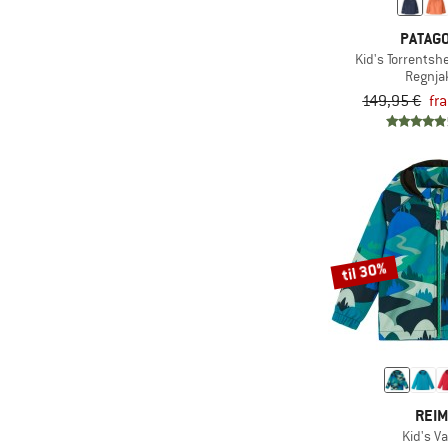
(1)
Outdoor Research
PATAGO
(25)
Patagonia
Kid's Torrentshe
Regnja
(9)
Peak Performance
149,95 €
fr
(5)
Picture
(1)
POC
(1)
Protest
(1)
Quiksilver
(18)
Rab
til 30%
(13)
Rains
(4)
Regatta
(15)
Reima
(21)
Salewa
(8)
Salomon
REI
(27)
Schöffel
Kid's Va