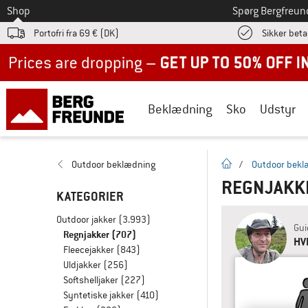
Til
Shop
Spørg Bergfreun
Portofri fra 69 € (DK)
Sikker beta
Up to 50% off now in our summer sale
Beklædning
Sko
Udstyr
Hjemmeside
Outdoor beklædning
/
Outdoor bekl
REGNJAKK
KATEGORIER
Outdoor jakker
(3.993)
Gui
Regnjakker
(707)
HV
Fleecejakker
(843)
Uldjakker
(256)
Softshelljaker
(227)
Syntetiske jakker
(410)