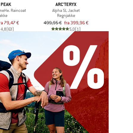
 PEAK
ARC'TERYX
neHe. Raincoat
Alpha SL Jacket
akke
Regnjakke
ra 79,47 €
499,95 €
fra 399,96 €
4,8
(63)
5,0
(1)