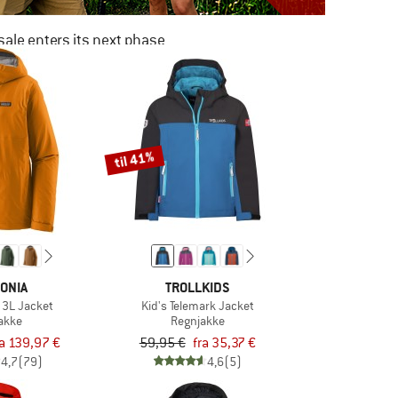
ale enters its next phase
NOW UP TO 50% OFF
TO THE SALE
til 41%
ONIA
TROLLKIDS
l 3L Jacket
Kid's Telemark Jacket
akke
Regnjakke
ra 139,97 €
59,95 €
fra 35,37 €
4,7
(79)
4,6
(5)