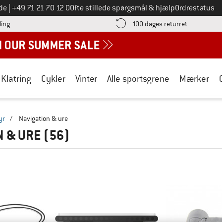
Ring til os på
de
|
+49 71 21 70 12 0
Ofte stillede spørgsmål & hjælp
Ordrestatus
Find betalingsoplysningerne her! Åbnes i en infoboks
Gå til retur
ling
100 dages returret
Klatring
Cykler
Vinter
Alle sportsgrene
Mærker
yr
/
Navigation & ure
N & URE
(56)