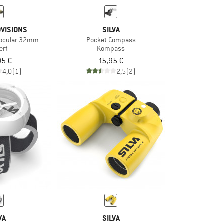
VISIONS
SILVA
inocular 32mm
Pocket Compass
ert
Kompass
95 €
15,95 €
4,0
(1)
2,5
(2)
VA
SILVA