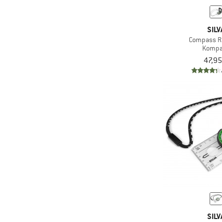
SILV
Compass R
Kompa
47,95
SILV