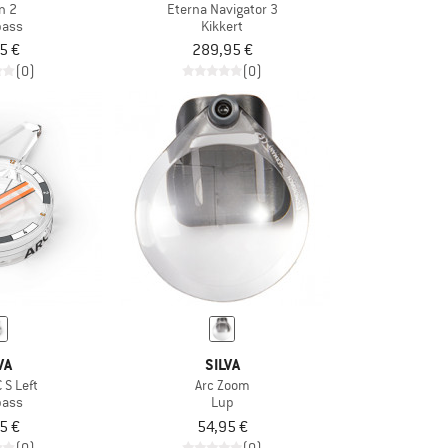
n 2
Eterna Navigator 3
ass
Kikkert
5 €
289,95 €
(0)
(0)
VA
SILVA
C S Left
Arc Zoom
ass
Lup
5 €
54,95 €