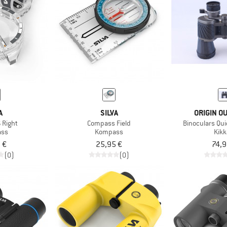
A
SILVA
ORIGIN O
S Right
Compass Field
Binoculars Qui
ss
Kompass
Kikk
 €
25,95 €
74,9
(0)
(0)