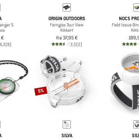
A
ORIGIN OUTDOORS
NOCS PRO
anger S
Fernglas Tour View
Field Issue B
ss
Kikkert
Kikk
 €
fra 37,95 €
189,
4,3
(8)
3,5
(2)
5%
A
SILVA
SIL