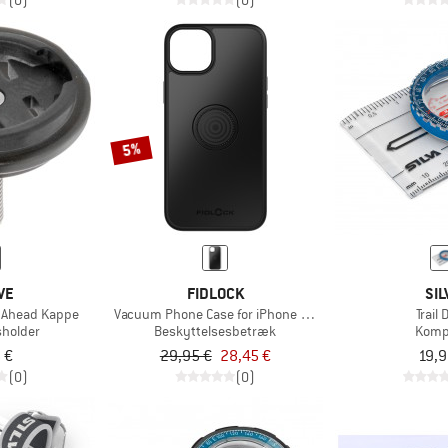
(0)
(0)
5%
VE
FIDLOCK
SIL
 Ahead Kappe
Vacuum Phone Case for iPhone 15 Plus
Trail
sholder
Beskyttelsesbetræk
Komp
 €
29,95 €
28,45 €
19,9
(0)
(0)