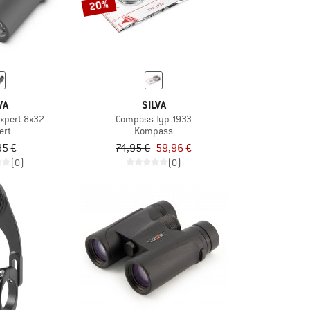
20%
VA
SILVA
Expert 8x32
Compass Typ 1933
ert
Kompass
95 €
74,95 €
59,96 €
(0)
(0)