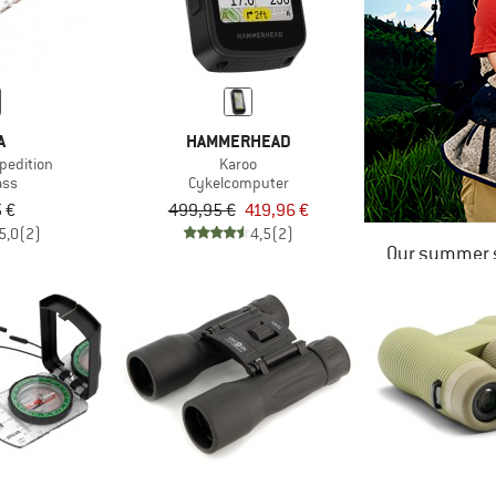
A
HAMMERHEAD
pedition
Karoo
ss
Cykelcomputer
 €
499,95 €
419,96 €
5,0
(2)
4,5
(2)
Our summer s