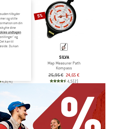
esuden tilbyder
5%
mer og stille
formation om din
eskytte dine
ookies undtagen
stillinger" og
et kan til
meside. Du kan
UTDOORS
SILVA
Quick View
Map Measurer Path
ert
Kompass
5 €
25,95 €
24,65 €
4,8
(4)
4,5
(2)