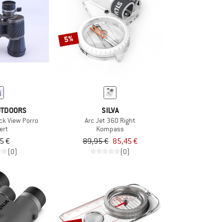
5%
UTDOORS
SILVA
ck View Porro
Arc Jet 360 Right
ert
Kompass
5 €
89,95 €
85,45 €
(0)
(0)