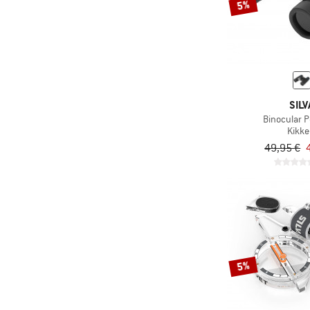
5%
SILV
Binocular 
Kikke
49,95 €
5%