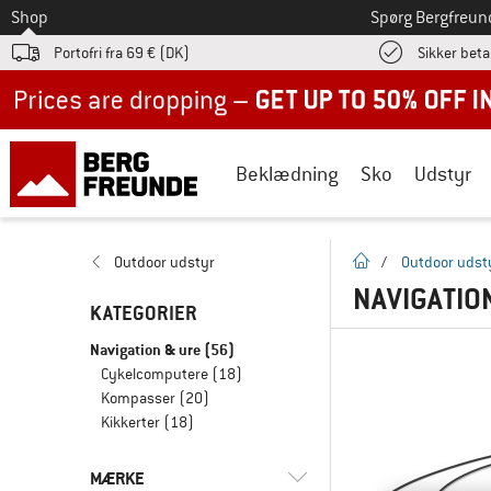
Til
Shop
Spørg Bergfreun
Portofri fra 69 € (DK)
Sikker beta
Up to 50% off now in our summer sale
Beklædning
Sko
Udstyr
Hjemmeside
Outdoor udstyr
/
Outdoor udst
NAVIGATIO
KATEGORIER
Navigation & ure
(56)
Cykelcomputere
(18)
Kompasser
(20)
Kikkerter
(18)
MÆRKE