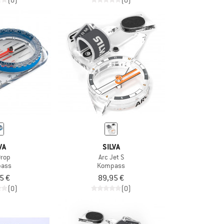
(0)
(0)
VA
SILVA
 Drop
Arc Jet S
ass
Kompass
5 €
89,95 €
(0)
(0)