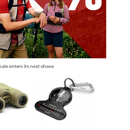
ale enters its next phase
NOW UP TO 50% OFF
TO THE SALE