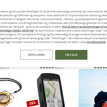
ookies og tilsvarende teknologier for at sikre de nødvendige funktioner på vores website. D
5%
e tjenester og funktioner og analyserer vores datatrafik for at personalisere indhold og rekla
funktioner til rådighed. Derved får vores social media-, reklame- og analysepartnere også in
 vores website, hvoraf nogle befinder sig i tredjelande uden tilstrækkelige garantier for at b
 klikker på "Vælg alle", giver du dit samtykke til dette.
Hvis du ikke vil acceptere brugen af c
dvendige cookies, så klik her
. Du kan til enhver tid ændre dine cookie-indstillinger under "Ind
te kategorier. Dit samtykke er frivilligt og ikke nødvendigt til brugen af denne hjemmeside. D
lbagekaldes eller gives for første gang under "Indstillinger" i den nederste del på vores hjem
plysninger, herunder risikoen for overførsler til tredjelande, om dette i vores
privatlivspolitik
.
A
FIDLOCK
ORIGIN O
er Global
Vacuum Universal Phone Case
Binoculars 
INDSTILLINGER
VÆLG ALLE
ss
Beskyttelsesbetræk
Kikk
2,20 €
34,95 €
33,20 €
22,9
5,0
(1)
5,0
(1)
16%