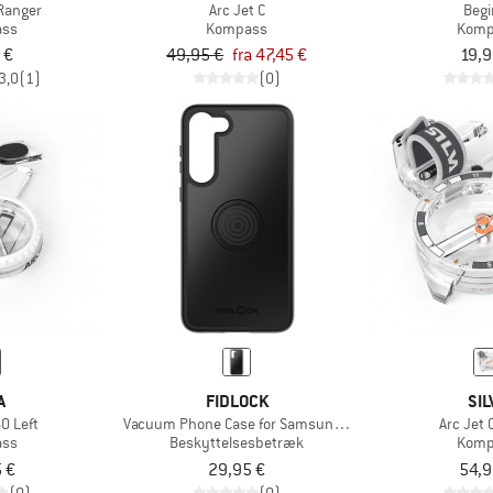
Ranger
Arc Jet C
Begi
ss
Kompass
Komp
 €
49,95 €
fra 47,45 €
19,9
3,0
(1)
(0)
A
FIDLOCK
SIL
0 Left
Vacuum Phone Case for Samsung S23+
Arc Jet 
ss
Beskyttelsesbetræk
Komp
 €
29,95 €
54,9