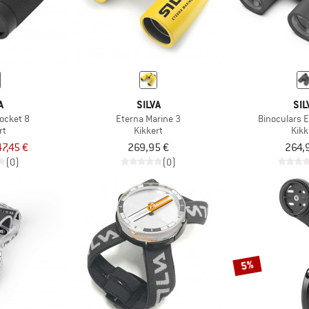
A
SILVA
SIL
Pocket 8
Eterna Marine 3
Binoculars 
rt
Kikkert
Kikk
47,45 €
269,95 €
264,
(0)
(0)
5%