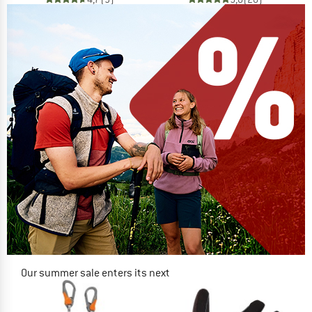
Our summer sale enters its next
phase
NOW UP TO 50% OFF