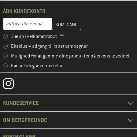
ÅBN KUNDEKONTO
Indtast din e-mailadresse her, og opret i næste trin din kundekon
Indtast din e-mail...
5 euro i velkomstrabat **
Eksklusiv adgang til rabatkampagner
Mulighed for at gemme dine produkter på en ønskeseddel
Fødselsdagsoverraskelse
KUNDESERVICE
OM BERGFREUNDE
FORTRYD KØB