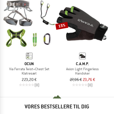
15%
OCUN
C.A.M.P.
Via Ferrata Twist+Chest Set
Axion Light Fingerless
Klatresæt
Handsker
223,20 €
27,95 €
23,76 €
(0)
(0)
VORES BESTSELLERE TIL DIG