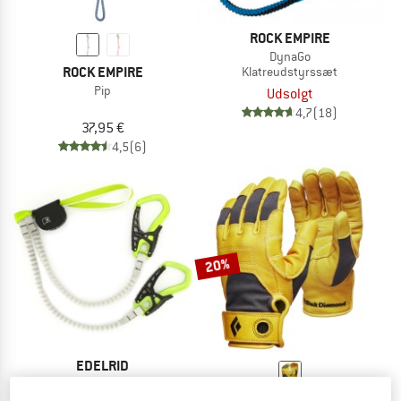
ROCK EMPIRE
DynaGo
ROCK EMPIRE
Klatreudstyrssæt
Pip
Udsolgt
4,7
(18)
37,95 €
4,5
(6)
20%
EDELRID
Basis Cable Kit Special
BLACK DIAMOND
Klatreudstyrssæt