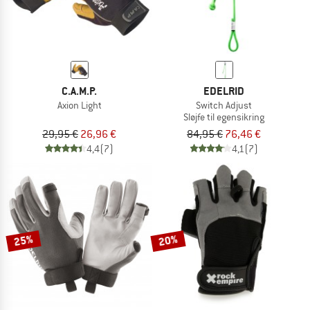
C.A.M.P.
EDELRID
Axion Light
Switch Adjust
Sløjfe til egensikring
29,95 €
26,96 €
84,95 €
76,46 €
4,4
(7)
4,1
(7)
25%
20%