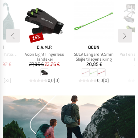
15%
Rabat
E
MÆRKE
MÆRKE
ST
C.A.M.P.
OCUN
Artikel
Artikel
Artikel
 Triangle
Axion Light Fingerless
SBEA Lanyard 9,5mm
Via Ferrata 
tgruppe
Produktgruppe
Produktgruppe
Pr
op
Handsker
Sløjfe til egensikring
Kl
is
dsat pris
Pris
Nedsat pris
Pris
3,97 €
27,95 €
23,76 €
20,85 €
2
,9
(
23
)
0,0
(
0
)
0,0
(
0
)