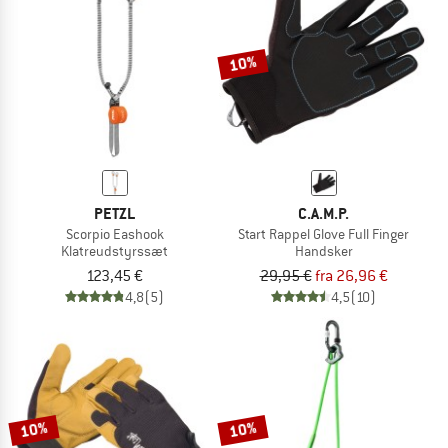
TO THE SALE
10%
PETZL
C.A.M.P.
Scorpio Eashook
Start Rappel Glove Full Finger
Klatreudstyrssæt
Handsker
123,45 €
29,95 €
fra 26,96 €
4,8
(5)
4,5
(10)
10%
10%