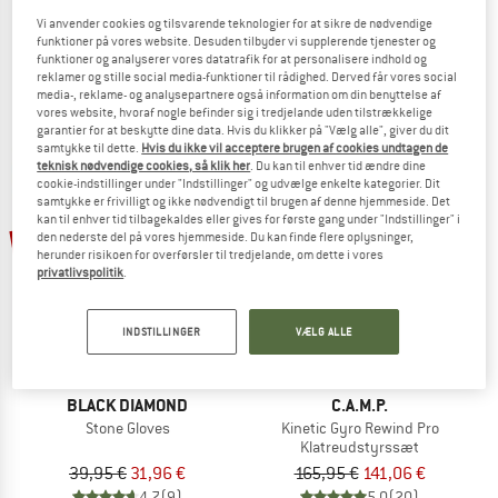
Transition Gloves
fra 106,21 €
Vi anvender cookies og tilsvarende teknologier for at sikre de nødvendige
funktioner på vores website. Desuden tilbyder vi supplerende tjenester og
4,7
(3)
funktioner og analyserer vores datatrafik for at personalisere indhold og
49,95 €
39,96 €
reklamer og stille social media-funktioner til rådighed. Derved får vores social
4,5
(13)
media-, reklame- og analysepartnere også information om din benyttelse af
vores website, hvoraf nogle befinder sig i tredjelande uden tilstrækkelige
garantier for at beskytte dine data. Hvis du klikker på "Vælg alle", giver du dit
samtykke til dette.
Hvis du ikke vil acceptere brugen af cookies undtagen de
teknisk nødvendige cookies, så klik her
. Du kan til enhver tid ændre dine
cookie-indstillinger under "Indstillinger" og udvælge enkelte kategorier. Dit
samtykke er frivilligt og ikke nødvendigt til brugen af denne hjemmeside. Det
kan til enhver tid tilbagekaldes eller gives for første gang under "Indstillinger" i
20%
15%
den nederste del på vores hjemmeside. Du kan finde flere oplysninger,
herunder risikoen for overførsler til tredjelande, om dette i vores
privatlivspolitik
.
INDSTILLINGER
VÆLG ALLE
BLACK DIAMOND
C.A.M.P.
Stone Gloves
Kinetic Gyro Rewind Pro
Klatreudstyrssæt
39,95 €
31,96 €
165,95 €
141,06 €
4,7
(9)
5,0
(20)