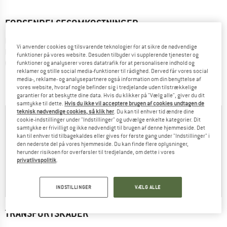
FORSENDELSESOMKOSTNINGER
Det bedste ved vores forsendelsesomkostninger er: Som 
Vi anvender cookies og tilsvarende teknologier for at sikre de nødvendige
hovedregel skal du ikke betale nogen! For vi leverer allerede fra 
funktioner på vores website. Desuden tilbyder vi supplerende tjenester og
69 EUR bestillingsværdi gratis til Danmark!
funktioner og analyserer vores datatrafik for at personalisere indhold og
reklamer og stille social media-funktioner til rådighed. Derved får vores social
media-, reklame- og analysepartnere også information om din benyttelse af
vores website, hvoraf nogle befinder sig i tredjelande uden tilstrækkelige
garantier for at beskytte dine data. Hvis du klikker på "Vælg alle", giver du dit
samtykke til dette.
Hvis du ikke vil acceptere brugen af cookies undtagen de
teknisk nødvendige cookies, så klik her
. Du kan til enhver tid ændre dine
LEVERING OG 
cookie-indstillinger under "Indstillinger" og udvælge enkelte kategorier. Dit
FORSENDELSESOMKOSTNINGER
BETALING
samtykke er frivilligt og ikke nødvendigt til brugen af denne hjemmeside. Det
kan til enhver tid tilbagekaldes eller gives for første gang under "Indstillinger" i
den nederste del på vores hjemmeside. Du kan finde flere oplysninger,
herunder risikoen for overførsler til tredjelande, om dette i vores
5,95 €
privatlivspolitik
.
Gratis forsendelse
Danmark 
op til 69 € 
fra 69 € 
bestillingsværdi
bestillingsværdi 
INDSTILLINGER
VÆLG ALLE
TRANSPORTSKADER