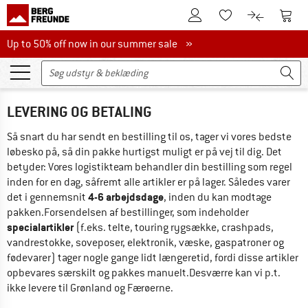
Til kundekontoen
Til 
Til huskesedlen.
Til produk
Up to 50% off now in our summer sale
Up to 50% off now in our summer sale »
LEVERING OG BETALING
Så snart du har sendt en bestilling til os, tager vi vores bedste 
løbesko på, så din pakke hurtigst muligt er på vej til dig. Det 
betyder: Vores logistikteam behandler din bestilling som regel 
inden for en dag, såfremt alle artikler er på lager. Således varer 
4-6
 arbejdsdage
det i gennemsnit
, inden du kan modtage 
pakken.Forsendelsen af bestillinger, som indeholder 
specialartikler 
(f.eks. telte, touring rygsække, crashpads, 
vandrestokke, soveposer, elektronik, væske, gaspatroner og 
fødevarer) tager nogle gange lidt længeretid, fordi disse artikler 
opbevares særskilt og pakkes manuelt.Desværre kan vi p.t. 
ikke levere til Grønland og Færøerne.