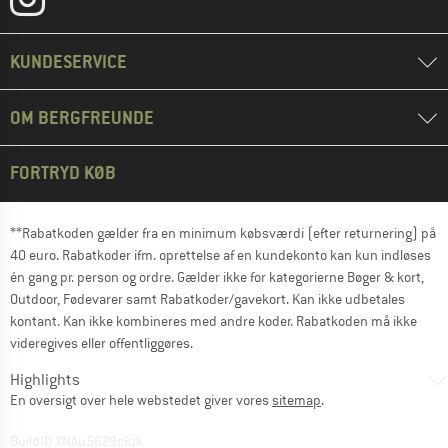
KUNDESERVICE
OM BERGFREUNDE
FORTRYD KØB
**Rabatkoden gælder fra en minimum købsværdi (efter returnering) på
40 euro. Rabatkoder ifm. oprettelse af en kundekonto kan kun indløses
én gang pr. person og ordre. Gælder ikke for kategorierne Bøger & kort,
Outdoor, Fødevarer samt Rabatkoder/gavekort. Kan ikke udbetales
kontant. Kan ikke kombineres med andre koder. Rabatkoden må ikke
videregives eller offentliggøres.
Highlights
En oversigt over hele webstedet giver vores
sitemap
.
BuildID XNAu5629cfyk