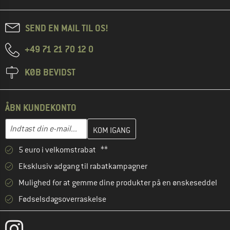
SEND EN MAIL TIL OS!
+49 71 21 70 12 0
KØB BEVIDST
ÅBN KUNDEKONTO
Indtast din e-mailadresse her, og opret i næste trin din kundekon
E-mail-adresse
5 euro i velkomstrabat **
Eksklusiv adgang til rabatkampagner
Mulighed for at gemme dine produkter på en ønskeseddel
Fødselsdagsoverraskelse