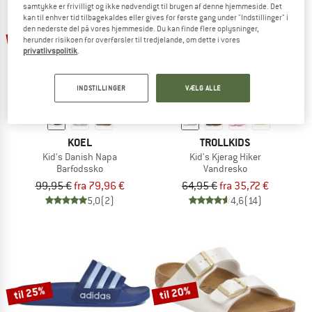
samtykke er frivilligt og ikke nødvendigt til brugen af denne hjemmeside. Det
kan til enhver tid tilbagekaldes eller gives for første gang under "Indstillinger" i
den nederste del på vores hjemmeside. Du kan finde flere oplysninger,
til 20%
til 45%
herunder risikoen for overførsler til tredjelande, om dette i vores
privatlivspolitik
.
INDSTILLINGER
VÆLG ALLE
KOEL
TROLLKIDS
Kid's Danish Napa
Kid's Kjerag Hiker
Barfodssko
Vandresko
99,95 €
fra 79,96 €
64,95 €
fra 35,72 €
5,0
(2)
4,6
(14)
til 25%
til 20%