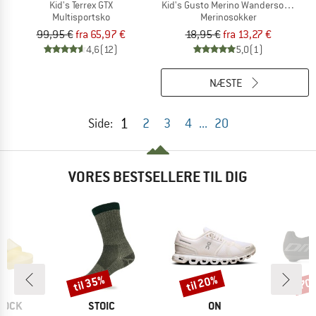
Kid's Terrex GTX
Kid's Gusto Merino Wandersocken L
Multisportsko
Merinosokker
99,95 €
fra 65,97 €
18,95 €
fra 13,27 €
4,6
(12)
5,0
(1)
NÆSTE
1
Side:
2
3
4
...
20
VORES BESTSELLERE TIL DIG
til 35%
til 20%
70
Rabat
Rabat
Raba
MÆRKE
MÆRKE
TOCK
STOIC
ON