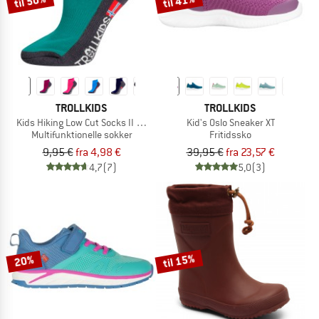
til 50%
til 41%
TROLLKIDS
TROLLKIDS
Kids Hiking Low Cut Socks II 2-Pack
Kid's Oslo Sneaker XT
Multifunktionelle sokker
Fritidssko
9,95 €
fra 4,98 €
39,95 €
fra 23,57 €
4,7
(7)
5,0
(3)
til 15%
20%