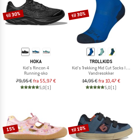
til 30%
til 30%
HOKA
TROLLKIDS
Kid's Rincon 4
Kid's Trekking Mid Cut Socks III 2-Pac
Running-sko
Vandresokker
79,95 €
fra 55,97 €
14,95 €
fra 10,47 €
5,0
(1)
5,0
(1)
til 10%
15%