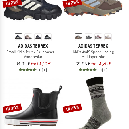
til 28%
til 26%
ADIDAS TERREX
ADIDAS TERREX
Small Kid's Terrex Skychaser Mid GORE-TEX
Kid's Ax4S Speed Lacing
Vandresko
Multisportsko
84,95 €
fra 61,16 €
69,95 €
fra 51,76 €
5,0
(1)
5,0
(1)
til 30%
til 75%