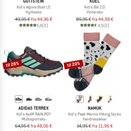
GOTTSTEIN
KOEL
Kid's Alpine Boot LE
Kid's Bill 2.0
Hyttesko
Vintersko
49,95 €
fra 44,96 €
89,95 €
fra 44,98 €
5,0
(2)
4,5
(2)
til 26%
til 20%
ADIDAS TERREX
NAMUK
Kid's Ax4R RAIN.RDY
Kid's Peak Merino Hiking Socks
Multisportsko
Vandresokker
64,95 €
fra 48,06 €
14,95 €
fra 11,96 €