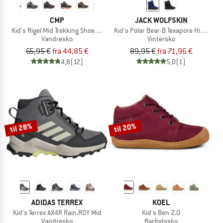
CMP
JACK WOLFSKIN
Kid's Rigel Mid Trekking Shoes Waterproof
Kid's Polar Bear-B Texapore High VC
Vandresko
Vintersko
65,95 €
fra 44,85 €
89,95 €
fra 71,96 €
4,8
(12)
5,0
(1)
til 28%
til 20%
ADIDAS TERREX
KOEL
Kid's Terrex AX4R Rain.RDY Mid
Kid's Ben 2.0
Vandresko
Barfodssko