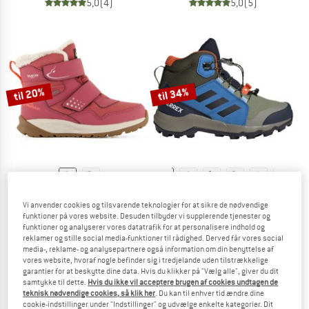
5,0
(4)
5,0
(5)
til 20%
til 34%
JACK WOLFSKIN
ADIDAS TERREX
Vi anvender cookies og tilsvarende teknologier for at sikre de nødvendige
Kid's Polar Bear-G Texapore Mid VC
Kid's Terrex Mid GTX
funktioner på vores website. Desuden tilbyder vi supplerende tjenester og
Vintersko
Vandresko
funktioner og analyserer vores datatrafik for at personalisere indhold og
reklamer og stille social media-funktioner til rådighed. Derved får vores social
79,95 €
fra 63,96 €
109,95 €
fra 72,57 €
media-, reklame- og analysepartnere også information om din benyttelse af
5,0
(2)
4,9
(15)
vores website, hvoraf nogle befinder sig i tredjelande uden tilstrækkelige
garantier for at beskytte dine data. Hvis du klikker på "Vælg alle", giver du dit
samtykke til dette.
Hvis du ikke vil acceptere brugen af cookies undtagen de
teknisk nødvendige cookies, så klik her
. Du kan til enhver tid ændre dine
cookie-indstillinger under "Indstillinger" og udvælge enkelte kategorier. Dit