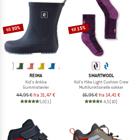
til 30%
til 15%
REIMA
SMARTWOOL
Kid's Ankka
Kid's Hike Light Cushion Crew
Gummistøvler
Multifunktionelle sokker
44,95 €
fra 31,47 €
16,95 €
fra 14,41 €
5,0
(1)
4,5
(10)