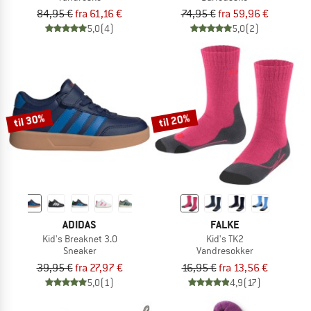
84,95 €
fra 61,16 €
74,95 €
fra 59,96 €
5,0
(4)
5,0
(2)
til 30%
til 20%
ADIDAS
FALKE
Kid's Breaknet 3.0
Kid's TK2
Sneaker
Vandresokker
39,95 €
fra 27,97 €
16,95 €
fra 13,56 €
5,0
(1)
4,9
(17)