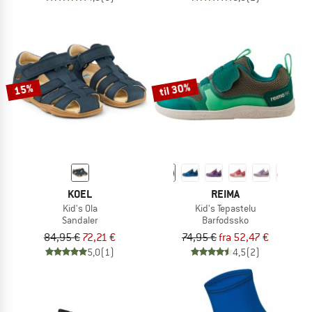
til 30%
15%
KOEL
REIMA
Kid's Ola
Kid's Tepastelu
Sandaler
Barfodssko
84,95 €
72,21 €
74,95 €
fra 52,47 €
5,0
(1)
4,5
(2)