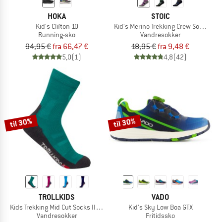
HOKA
STOIC
Kid's Clifton 10
Kid's Merino Trekking Crew Socks Str
Running-sko
Vandresokker
94,95 €
fra 66,47 €
18,95 €
fra 9,48 €
5,0
(1)
4,8
(42)
til 30%
til 30%
TROLLKIDS
VADO
Kids Trekking Mid Cut Socks II 2-Pack
Kid's Sky Low Boa GTX
Vandresokker
Fritidssko