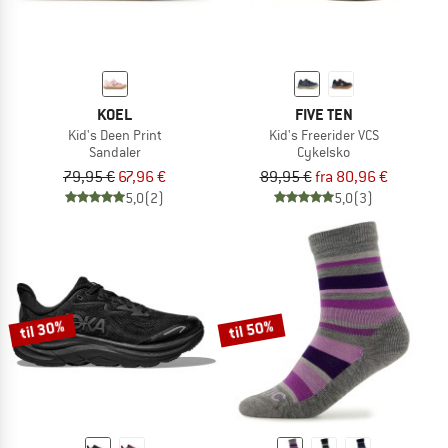
KOEL
FIVE TEN
Kid's Deen Print
Kid's Freerider VCS
Sandaler
Cykelsko
79,95 €
67,96 €
89,95 €
fra 80,96 €
5,0
(2)
5,0
(3)
til 30%
til 50%