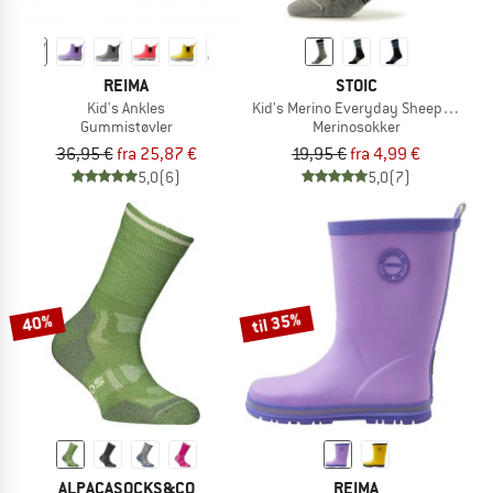
REIMA
STOIC
Kid's Ankles
Kid's Merino Everyday Sheep Socks
Gummistøvler
Merinosokker
36,95 €
fra 25,87 €
19,95 €
fra 4,99 €
5,0
(6)
5,0
(7)
til 35%
40%
ALPACASOCKS&CO
REIMA