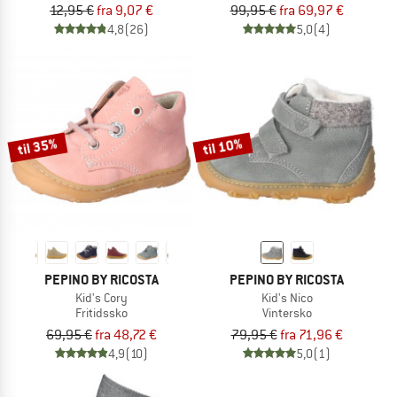
12,95 €
fra 9,07 €
99,95 €
fra 69,97 €
4,8
(26)
5,0
(4)
til 35%
til 10%
PEPINO BY RICOSTA
PEPINO BY RICOSTA
Kid's Cory
Kid's Nico
Fritidssko
Vintersko
69,95 €
fra 48,72 €
79,95 €
fra 71,96 €
4,9
(10)
5,0
(1)