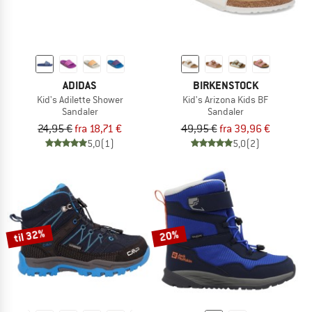
ADIDAS
BIRKENSTOCK
Kid's Adilette Shower
Kid's Arizona Kids BF
Sandaler
Sandaler
24,95 €
fra 18,71 €
49,95 €
fra 39,96 €
5,0
(1)
5,0
(2)
til 32%
20%