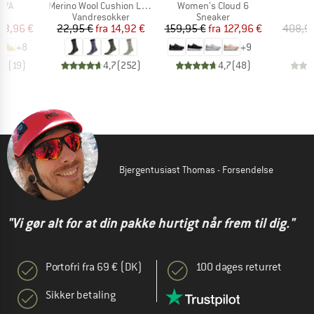
Artikel
Artikel
EVA
Merino Wool Cushion Light Socks
Women's Cloud 6
tgruppe
Produktgruppe
Produktgruppe
P
er
Vandresokker
Sneaker
C
is
dsat pris
Pris
Nedsat pris
Pris
Nedsat pris
43,96 €
22,95 €
fra
14,92 €
159,95 €
fra
127,96 €
408,9
+
8
+
9
,8
(
19
)
4,7
(
252
)
4,7
(
48
)
Bjergentusiast Thomas - Forsendelse
"Vi gør alt for at din pakke hurtigt når frem til dig."
Portofri fra 69 € (DK)
100 dages returret
Sikker betaling