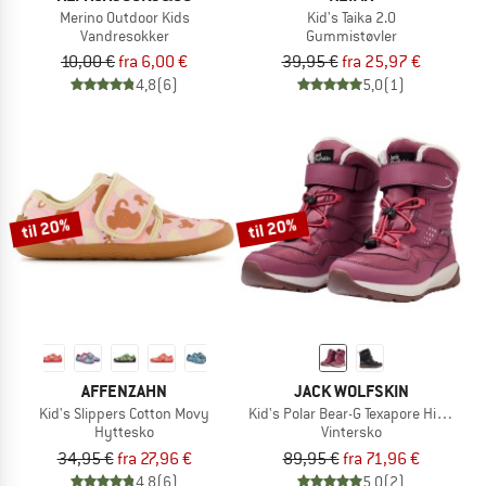
Merino Outdoor Kids
Kid's Taika 2.0
Vandresokker
Gummistøvler
10,00 €
fra 6,00 €
39,95 €
fra 25,97 €
4,8
(6)
5,0
(1)
til 20%
til 20%
AFFENZAHN
JACK WOLFSKIN
Kid's Slippers Cotton Movy
Kid's Polar Bear-G Texapore High VC
Hyttesko
Vintersko
34,95 €
fra 27,96 €
89,95 €
fra 71,96 €
4,8
(6)
5,0
(2)