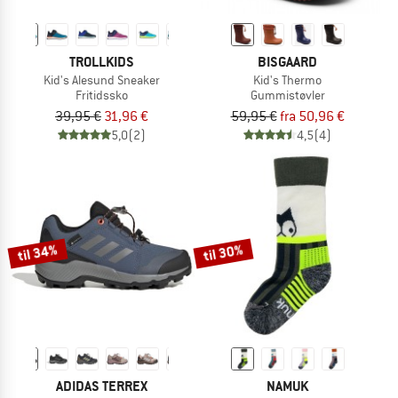
TROLLKIDS
BISGAARD
Kid's Alesund Sneaker
Kid's Thermo
Fritidssko
Gummistøvler
39,95 €
31,96 €
59,95 €
fra 50,96 €
5,0
(2)
4,5
(4)
til 34%
til 30%
ADIDAS TERREX
NAMUK