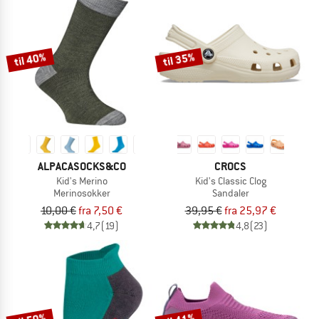
til 40%
til 35%
ALPACASOCKS&CO
CROCS
Kid's Merino
Kid's Classic Clog
Merinosokker
Sandaler
10,00 €
fra 7,50 €
39,95 €
fra 25,97 €
4,7
(19)
4,8
(23)