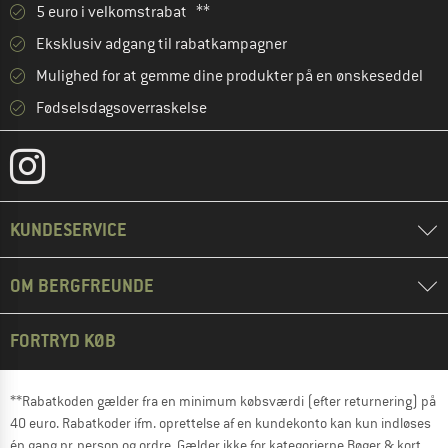
5 euro i velkomstrabat **
Eksklusiv adgang til rabatkampagner
Mulighed for at gemme dine produkter på en ønskeseddel
Fødselsdagsoverraskelse
KUNDESERVICE
OM BERGFREUNDE
FORTRYD KØB
**Rabatkoden gælder fra en minimum købsværdi (efter returnering) på
40 euro. Rabatkoder ifm. oprettelse af en kundekonto kan kun indløses
én gang pr. person og ordre. Gælder ikke for kategorierne Bøger & kort,