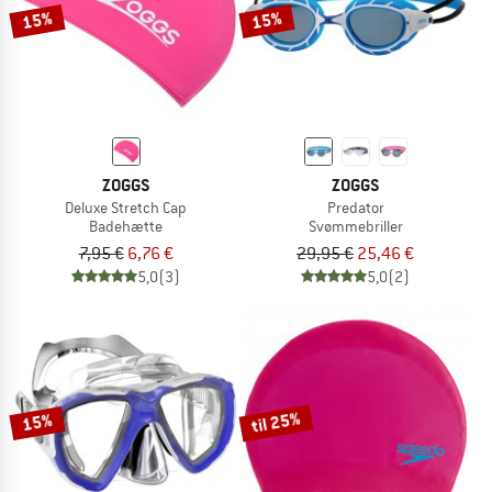
15%
15%
ZOGGS
ZOGGS
Deluxe Stretch Cap
Predator
Badehætte
Svømmebriller
7,95 €
6,76 €
29,95 €
25,46 €
5,0
(3)
5,0
(2)
til 25%
15%