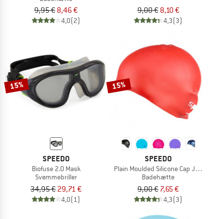
9,95 €
8,46 €
9,00 €
8,10 €
4,0
(2)
4,3
(3)
15%
15%
SPEEDO
SPEEDO
Biofuse 2.0 Mask
Plain Moulded Silicone Cap Junior
Svømmebriller
Badehætte
34,95 €
29,71 €
9,00 €
7,65 €
4,0
(1)
4,3
(3)