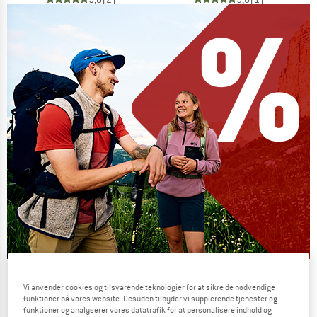
Our summer sale enters its next
Vi anvender cookies og tilsvarende teknologier for at sikre de nødvendige
phase
funktioner på vores website. Desuden tilbyder vi supplerende tjenester og
funktioner og analyserer vores datatrafik for at personalisere indhold og
NOW UP TO 50% OFF