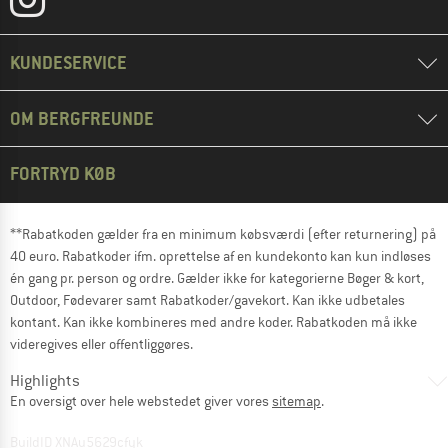
KUNDESERVICE
OM BERGFREUNDE
FORTRYD KØB
**Rabatkoden gælder fra en minimum købsværdi (efter returnering) på
40 euro. Rabatkoder ifm. oprettelse af en kundekonto kan kun indløses
én gang pr. person og ordre. Gælder ikke for kategorierne Bøger & kort,
Outdoor, Fødevarer samt Rabatkoder/gavekort. Kan ikke udbetales
kontant. Kan ikke kombineres med andre koder. Rabatkoden må ikke
videregives eller offentliggøres.
Highlights
En oversigt over hele webstedet giver vores
sitemap
.
BuildID XNAu5629cfyk