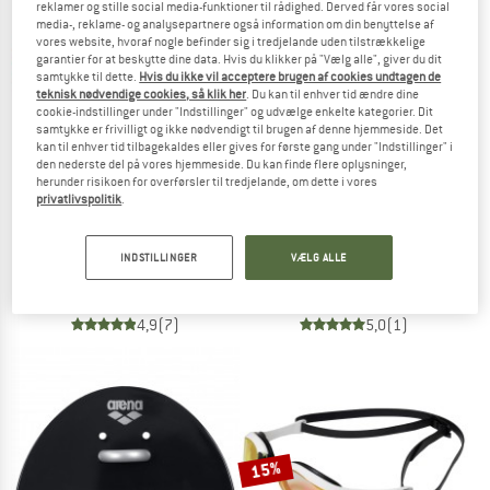
reklamer og stille social media-funktioner til rådighed. Derved får vores social
media-, reklame- og analysepartnere også information om din benyttelse af
vores website, hvoraf nogle befinder sig i tredjelande uden tilstrækkelige
TO THE SALE
garantier for at beskytte dine data. Hvis du klikker på "Vælg alle", giver du dit
samtykke til dette.
Hvis du ikke vil acceptere brugen af cookies undtagen de
teknisk nødvendige cookies, så klik her
. Du kan til enhver tid ændre dine
cookie-indstillinger under "Indstillinger" og udvælge enkelte kategorier. Dit
samtykke er frivilligt og ikke nødvendigt til brugen af denne hjemmeside. Det
kan til enhver tid tilbagekaldes eller gives for første gang under "Indstillinger" i
den nederste del på vores hjemmeside. Du kan finde flere oplysninger,
herunder risikoen for overførsler til tredjelande, om dette i vores
privatlivspolitik
.
ARENA
ARENA
Kid's The One Mask
Kickboard
INDSTILLINGER
VÆLG ALLE
Svømmebriller
Svømmehjælp
25,95 €
26,95 €
4,9
(7)
5,0
(1)
15%