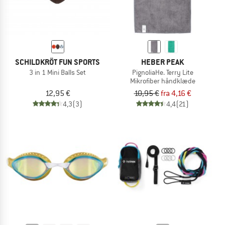
SCHILDKRÖT FUN SPORTS
HEBER PEAK
3 in 1 Mini Balls Set
PignoliaHe. Terry Lite
Mikrofiber håndklæde
12,95 €
10,95 €
fra 4,16 €
4,3
(3)
4,4
(21)