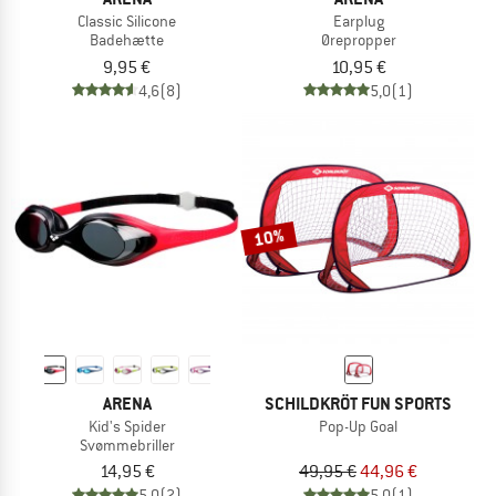
Classic Silicone
Earplug
Badehætte
Ørepropper
9,95 €
10,95 €
4,6
(8)
5,0
(1)
10%
ARENA
SCHILDKRÖT FUN SPORTS
Kid's Spider
Pop-Up Goal
Svømmebriller
14,95 €
49,95 €
44,96 €
5,0
(2)
5,0
(1)