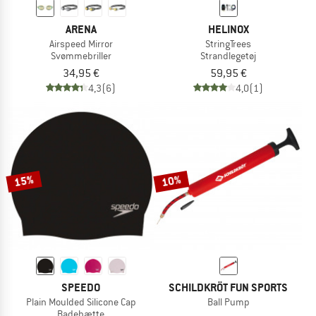
ARENA
HELINOX
Airspeed Mirror
StringTrees
Svømmebriller
Strandlegetøj
34,95 €
59,95 €
4,3
(6)
4,0
(1)
15%
10%
SPEEDO
SCHILDKRÖT FUN SPORTS
Plain Moulded Silicone Cap
Ball Pump
Badehætte