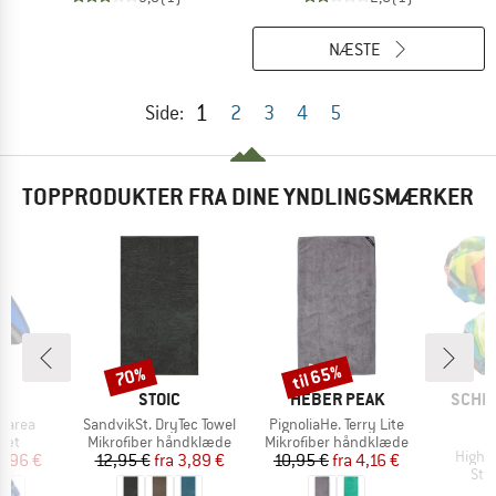
NÆSTE
1
Side:
2
3
4
5
TOPPRODUKTER FRA DINE YNDLINGSMÆRKER
til 65%
70%
Rabat
Rabat
E
MÆRKE
MÆRKE
MÆRK
S
STOIC
HEBER PEAK
SCHIL
Artikel
Artikel
Marea
SandvikSt. DryTec Towel
PignoliaHe. Terry Lite
S
gruppe
Produktgruppe
Produktgruppe
sæt
Mikrofiber håndklæde
Mikrofiber håndklæde
Artikel
High 
is
dsat pris
Pris
Nedsat pris
Pris
Nedsat pris
4,96 €
12,95 €
fra
3,89 €
10,95 €
fra
4,16 €
Pro
Str
1