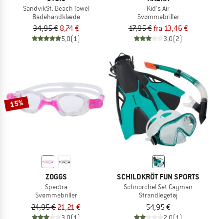
SandvikSt. Beach Towel
Kid's Air
Badehåndklæde
Svømmebriller
34,95 €
8,74 €
17,95 €
fra 13,46 €
5,0
(1)
3,0
(2)
15%
ZOGGS
SCHILDKRÖT FUN SPORTS
Spectra
Schnorchel Set Cayman
Svømmebriller
Strandlegetøj
24,95 €
21,21 €
54,95 €
3,0
(1)
2,0
(1)