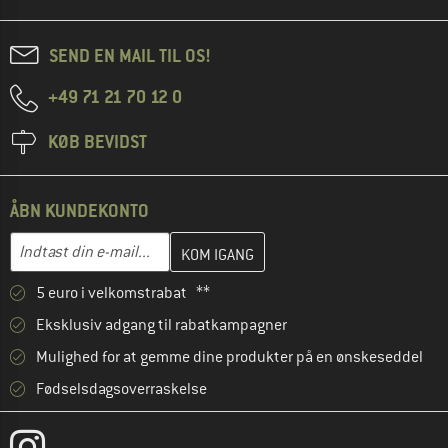
SEND EN MAIL TIL OS!
+49 71 21 70 12 0
KØB BEVIDST
ÅBN KUNDEKONTO
Indtast din e-mailadresse her, og opret i næste trin din kundekon
E-mail-adresse
5 euro i velkomstrabat **
Eksklusiv adgang til rabatkampagner
Mulighed for at gemme dine produkter på en ønskeseddel
Fødselsdagsoverraskelse