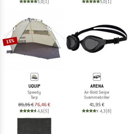
5,0
(1)
5,0
(1)
15%
UQUIP
ARENA
Speedy
Air-Bold Swipe
Tarp
Svømmebriller
89,95 €
76,46 €
41,95 €
4,6
(5)
4,3
(8)