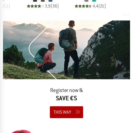
5,0
(
1
)
3,9
(
36
)
4,4
(
21
)
Register now &
SAVE €5
THIS WAY