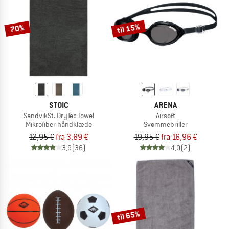
til 15%
70%
STOIC
ARENA
SandvikSt. DryTec Towel
Airsoft
Mikrofiber håndklæde
Svømmebriller
12,95 €
fra 3,89 €
19,95 €
fra 16,96 €
3,9
(36)
4,0
(2)
til 65%