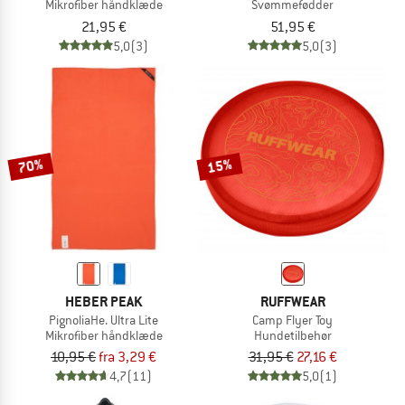
Mikrofiber håndklæde
Svømmefødder
21,95 €
51,95 €
5,0
(3)
5,0
(3)
70%
15%
HEBER PEAK
RUFFWEAR
PignoliaHe. Ultra Lite
Camp Flyer Toy
Mikrofiber håndklæde
Hundetilbehør
10,95 €
fra 3,29 €
31,95 €
27,16 €
4,7
(11)
5,0
(1)