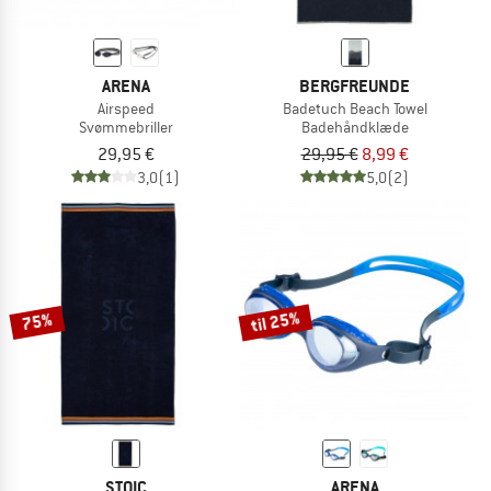
ARENA
BERGFREUNDE
Airspeed
Badetuch Beach Towel
Svømmebriller
Badehåndklæde
29,95 €
29,95 €
8,99 €
3,0
(1)
5,0
(2)
til 25%
75%
STOIC
ARENA