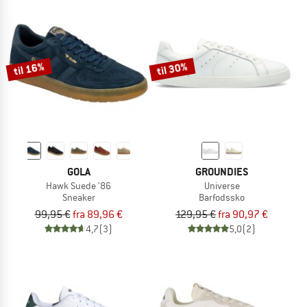
til 16%
til 30%
GOLA
GROUNDIES
Hawk Suede '86
Universe
Sneaker
Barfodssko
99,95 €
fra 89,96 €
129,95 €
fra 90,97 €
4,7
(3)
5,0
(2)