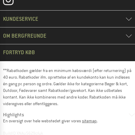
KUNDESERVICE
OM BERGFREUNDE
FORTRYD KØB
**Rabatkoden gælder fra en minimum købsværdi (efter returnering) på
40 euro. Rabatkoder ifm. oprettelse af en kundekonto kan kun indløses
én gang pr. person og ordre. Gælder ikke for kategorierne Bøger & kort,
Outdoor, Fødevarer samt Rabatkoder/gavekort. Kan ikke udbetales
kontant. Kan ikke kombineres med andre koder. Rabatkoden må ikke
videregives eller offentliggøres.
Highlights
En oversigt over hele webstedet giver vores
sitemap
.
BuildID XNAu5629cfyk