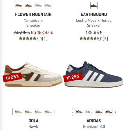
FLOWER MOUNTAIN
EARTHBOUND
Yamabushi
Leshy Moss X Honey
Sneaker
Sneaker
237,95 €
fra 167,97 €
138,95 €
5,0
(1)
5,0
(3)
til 25%
til 25%
GOLA
ADIDAS
Hawk
Breaknet 3.0