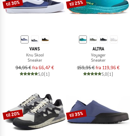
til 30%
til 25%
VANS
ALTRA
Knu Skool
Voyager
Sneaker
Sneaker
94,95 €
fra 66,47 €
159,95 €
fra 119,96 €
5,0
(1)
5,0
(1)
til 20%
til 35%