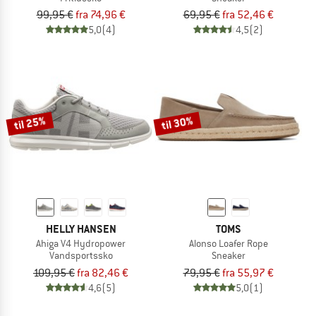
99,95 €
fra 74,96 €
69,95 €
fra 52,46 €
5,0
(4)
4,5
(2)
til 25%
til 30%
HELLY HANSEN
TOMS
Ahiga V4 Hydropower
Alonso Loafer Rope
Vandsportssko
Sneaker
109,95 €
fra 82,46 €
79,95 €
fra 55,97 €
4,6
(5)
5,0
(1)