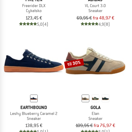
Freerider DLX
VL Court 3.0
Cykelsko
Sneaker
123,45 €
69,95 €
fra 48,97 €
5,0
(4)
4,9
(8)
til 30%
EARTHBOUND
GOLA
Leshy Blueberry Caramel 2
Elan
Sneaker
Sneaker
138,95 €
109,95 €
fra 76,97 €
5,0
(1)
5,0
(1)