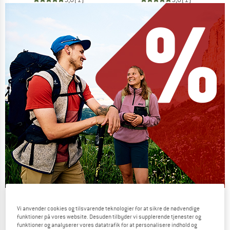
Our summer sale enters its next
Vi anvender cookies og tilsvarende teknologier for at sikre de nødvendige
phase
funktioner på vores website. Desuden tilbyder vi supplerende tjenester og
funktioner og analyserer vores datatrafik for at personalisere indhold og
NOW UP TO 50% OFF