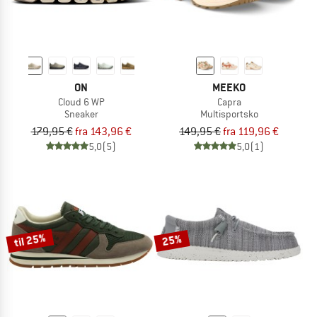
ON
MEEKO
Cloud 6 WP
Capra
Sneaker
Multisportsko
179,95 €
fra 143,96 €
149,95 €
fra 119,96 €
5,0
(5)
5,0
(1)
til 25%
25%