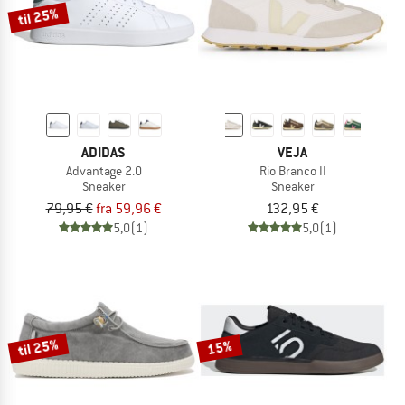
til 25%
ADIDAS
VEJA
Advantage 2.0
Rio Branco II
Sneaker
Sneaker
79,95 €
fra 59,96 €
132,95 €
5,0
(1)
5,0
(1)
til 25%
15%