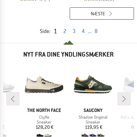
NÆSTE
1
Side:
2
3
4
...
8
NYT FRA DINE YNDLINGSMÆRKER
KE
MÆRKE
MÆRKE
THE NORTH FACE
SAUCONY
Artikel
Artikel
Artikel
0
Clyffe
Shadow Original
Kid's Jun
ktgruppe
Produktgruppe
Produktgruppe
P
er
Sneaker
Sneaker
S
is
Pris
Pris
 €
128,20 €
119,95 €
fra