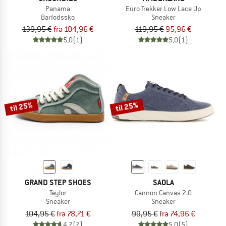
Panama
Euro Trekker Low Lace Up
Barfodssko
Sneaker
139,95 €
fra 104,96 €
119,95 €
95,96 €
5,0
(1)
5,0
(1)
til 25%
til 25%
GRAND STEP SHOES
SAOLA
Taylor
Cannon Canvas 2.0
Sneaker
Sneaker
104,95 €
fra 78,71 €
99,95 €
fra 74,96 €
4,7
(7)
5,0
(5)