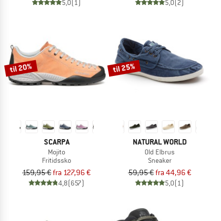
5,0
(1)
5,0
(2)
til 20%
til 25%
SCARPA
NATURAL WORLD
Mojito
Old Elbrus
Fritidssko
Sneaker
159,95 €
fra 127,96 €
59,95 €
fra 44,96 €
4,8
(657)
5,0
(1)