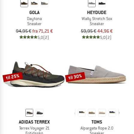
GOLA
HEYDUDE
Daytona
Wally Stretch Sox
Sneaker
Sneaker
94,95 €
fra 71,21 €
59,95 €
44,96 €
5,0
(2)
5,0
(2)
til 25%
til 30%
ADIDAS TERREX
TOMS
Terrex Voyager 21
Alpargata Rope 2.0
Fritidssko
Sneaker