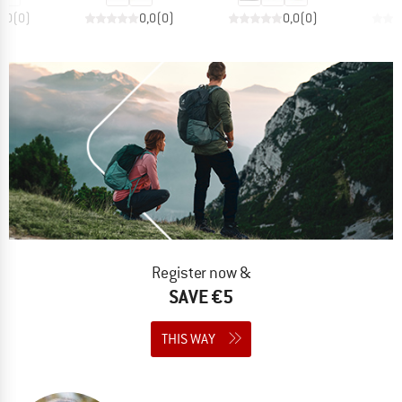
0,0
(
0
)
0,0
(
0
)
0,0
(
0
)
Register now &
SAVE €5
THIS WAY