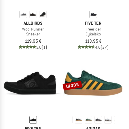
ALLBIRDS
FIVE TEN
Wool Runner
Freerider
Sneaker
Cykelsko
119,95 €
113,95 €
5,0
(1)
4,6
(27)
til 30%
FIVE TEN
ADIDAS