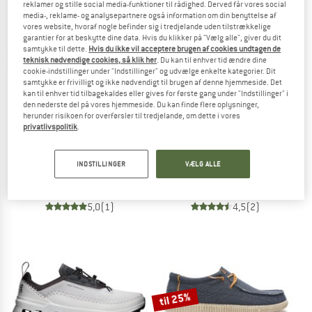
reklamer og stille social media-funktioner til rådighed. Derved får vores social
media-, reklame- og analysepartnere også information om din benyttelse af
vores website, hvoraf nogle befinder sig i tredjelande uden tilstrækkelige
TO THE SALE
garantier for at beskytte dine data. Hvis du klikker på "Vælg alle", giver du dit
samtykke til dette.
Hvis du ikke vil acceptere brugen af cookies undtagen de
teknisk nødvendige cookies, så klik her
. Du kan til enhver tid ændre dine
cookie-indstillinger under "Indstillinger" og udvælge enkelte kategorier. Dit
samtykke er frivilligt og ikke nødvendigt til brugen af denne hjemmeside. Det
kan til enhver tid tilbagekaldes eller gives for første gang under "Indstillinger" i
den nederste del på vores hjemmeside. Du kan finde flere oplysninger,
herunder risikoen for overførsler til tredjelande, om dette i vores
privatlivspolitik
.
EARTHBOUND
GRAND STEP SHOES
Leshy Black Honey
Bareo Barefoot
INDSTILLINGER
VÆLG ALLE
Sneaker
Barfodssko
138,95 €
fra 159,95 €
5,0
(1)
4,5
(2)
til 25%