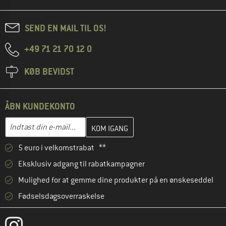
SEND EN MAIL TIL OS!
+49 71 21 70 12 0
KØB BEVIDST
ÅBN KUNDEKONTO
Indtast din e-mailadresse her, og opret i næste trin din kundekon
E-mail-adresse
5 euro i velkomstrabat **
Eksklusiv adgang til rabatkampagner
Mulighed for at gemme dine produkter på en ønskeseddel
Fødselsdagsoverraskelse