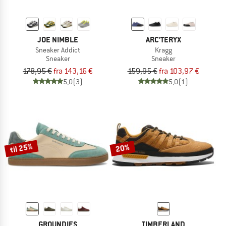
JOE NIMBLE
ARC'TERYX
Sneaker Addict
Kragg
Sneaker
Sneaker
178,95 €
fra 143,16 €
159,95 €
fra 103,97 €
5,0
(3)
5,0
(1)
til 25%
20%
GROUNDIES
TIMBERLAND