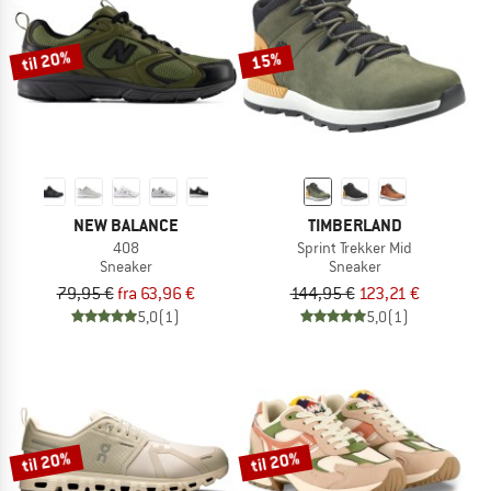
til 20%
15%
NEW BALANCE
TIMBERLAND
408
Sprint Trekker Mid
Sneaker
Sneaker
79,95 €
fra 63,96 €
144,95 €
123,21 €
5,0
(1)
5,0
(1)
til 20%
til 20%