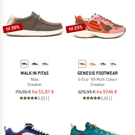
til 30%
til 25%
WALK IN PITAS
GENESIS FOOTWEAR
Nías
G-Eco`99 Multi Colour
Sneaker
Sneaker
79,95 €
fra 55,97 €
129,95 €
fra 97,46 €
5,0
(1)
5,0
(1)