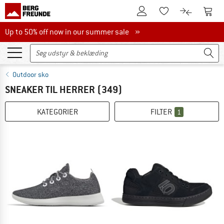
Til kundekontoen
Til 
Til huskesedlen.
Til produk
Up to 50% off now in our summer sale
Up to 50% off now in our summer sale »
Outdoor sko
SNEAKER TIL HERRER
(349)
KATEGORIER
FILTER
1