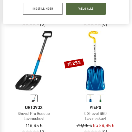
Shovel T 500 Standard
Shovel Pro Guide
INDSTILLINGER
VÆLG ALLE
Lavineskovl
Lavineskovl
59,95 €
50,96 €
99,95 €
(0)
(0)
til 25%
ORTOVOX
PIEPS
Shovel Pro Rescue
C Shovel 660
Lavineskovl
Lavineskovl
119,95 €
79,95 €
fra 59,96 €
(0)
(0)