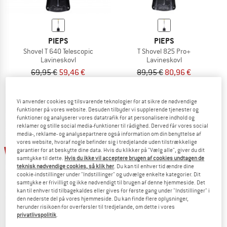
PIEPS
PIEPS
Shovel T 640 Telescopic
T Shovel 825 Pro+
Lavineskovl
Lavineskovl
69,95 €
59,46 €
89,95 €
80,96 €
5,0
(2)
(0)
Vi anvender cookies og tilsvarende teknologier for at sikre de nødvendige
funktioner på vores website. Desuden tilbyder vi supplerende tjenester og
funktioner og analyserer vores datatrafik for at personalisere indhold og
reklamer og stille social media-funktioner til rådighed. Derved får vores social
media-, reklame- og analysepartnere også information om din benyttelse af
vores website, hvoraf nogle befinder sig i tredjelande uden tilstrækkelige
15%
garantier for at beskytte dine data. Hvis du klikker på "Vælg alle", giver du dit
samtykke til dette.
Hvis du ikke vil acceptere brugen af cookies undtagen de
teknisk nødvendige cookies, så klik her
. Du kan til enhver tid ændre dine
cookie-indstillinger under "Indstillinger" og udvælge enkelte kategorier. Dit
samtykke er frivilligt og ikke nødvendigt til brugen af denne hjemmeside. Det
kan til enhver tid tilbagekaldes eller gives for første gang under "Indstillinger" i
den nederste del på vores hjemmeside. Du kan finde flere oplysninger,
herunder risikoen for overførsler til tredjelande, om dette i vores
privatlivspolitik
.
PIEPS
ORTOVOX