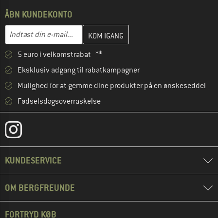
ÅBN KUNDEKONTO
Indtast din e-mailadresse her, og opret i næste trin din kundekon
E-mail-adresse
5 euro i velkomstrabat **
Eksklusiv adgang til rabatkampagner
Mulighed for at gemme dine produkter på en ønskeseddel
Fødselsdagsoverraskelse
KUNDESERVICE
OM BERGFREUNDE
FORTRYD KØB