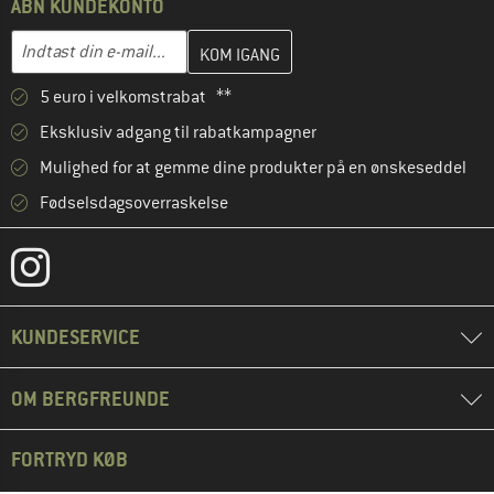
ÅBN KUNDEKONTO
Indtast din e-mailadresse her, og opret i næste trin din kundekon
E-mail-adresse
5 euro i velkomstrabat **
Eksklusiv adgang til rabatkampagner
Mulighed for at gemme dine produkter på en ønskeseddel
Fødselsdagsoverraskelse
KUNDESERVICE
OM BERGFREUNDE
FORTRYD KØB