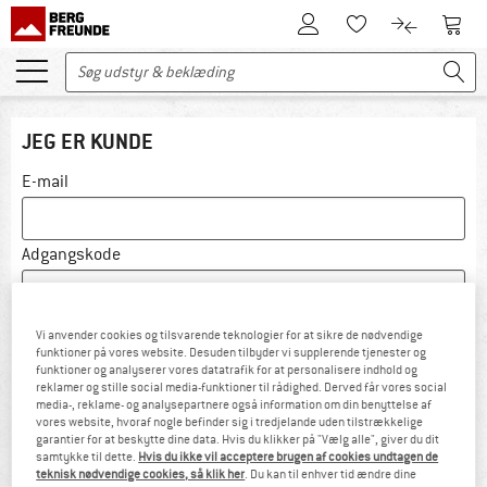
Til kundekontoen
Til 
Til huskesedlen.
Til produk
JEG ER KUNDE
E-mail
Adgangskode
Glemt adgangskode?
Vi anvender cookies og tilsvarende teknologier for at sikre de nødvendige
funktioner på vores website. Desuden tilbyder vi supplerende tjenester og
Forbliv logget ind
funktioner og analyserer vores datatrafik for at personalisere indhold og
reklamer og stille social media-funktioner til rådighed. Derved får vores social
media-, reklame- og analysepartnere også information om din benyttelse af
LOG IND
vores website, hvoraf nogle befinder sig i tredjelande uden tilstrækkelige
garantier for at beskytte dine data. Hvis du klikker på "Vælg alle", giver du dit
samtykke til dette.
Hvis du ikke vil acceptere brugen af cookies undtagen de
OPRET KUNDEKONTO
teknisk nødvendige cookies, så klik her
. Du kan til enhver tid ændre dine