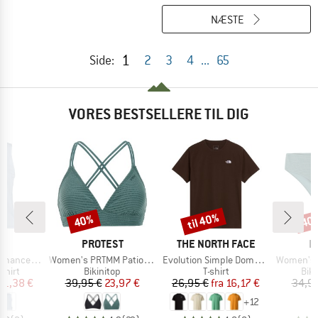
NÆSTE
1
Side:
2
3
4
...
65
VORES BESTSELLERE TIL DIG
til 40%
40%
40
Rabat
Rabat
Raba
KE
MÆRKE
MÆRKE
M
C
PROTEST
THE NORTH FACE
P
Artikel
Artikel
Artikel
rgholmSt. Tank
Women's PRTMM Patio Triangle
Evolution Simple Dome Short Sleeve
Women's MIXAct
ruppe
Produktgruppe
Produktgruppe
Pro
shirt
Bikinitop
T-shirt
Biki
is
dsat pris
Pris
Nedsat pris
Pris
Nedsat pris
11,38 €
39,95 €
23,97 €
26,95 €
fra
16,17 €
34,95
+
12