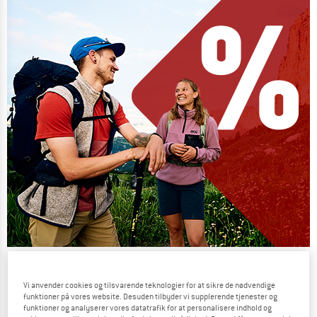
Our summer sale enters its next
phase
Vi anvender cookies og tilsvarende teknologier for at sikre de nødvendige
funktioner på vores website. Desuden tilbyder vi supplerende tjenester og
NOW UP TO 50% OFF
funktioner og analyserer vores datatrafik for at personalisere indhold og