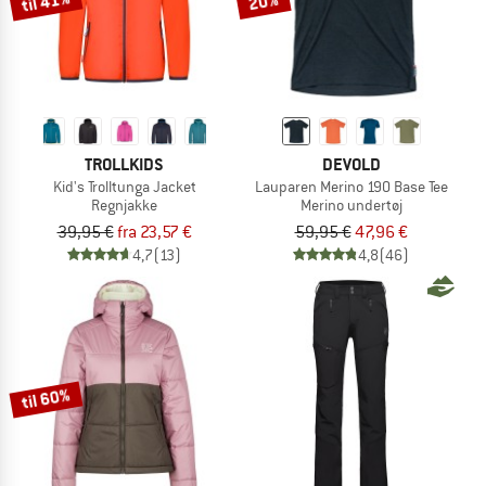
til 41%
20%
TROLLKIDS
DEVOLD
Kid's Trolltunga Jacket
Lauparen Merino 190 Base Tee
Regnjakke
Merino undertøj
39,95 €
fra 23,57 €
59,95 €
47,96 €
4,7
(13)
4,8
(46)
til 60%