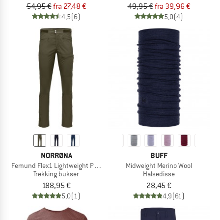
54,95 €
fra 27,48 €
49,95 €
fra 39,96 €
4,5
(6)
5,0
(4)
NORRØNA
BUFF
Femund Flex1 Lightweight Pants
Midweight Merino Wool
Trekking bukser
Halsedisse
188,95 €
28,45 €
5,0
(1)
4,9
(61)