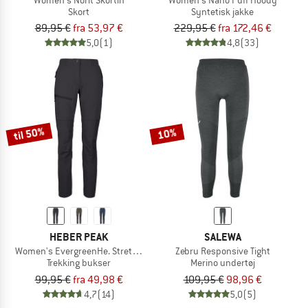
Skort
Syntetisk jakke
89,95 €
fra 53,97 €
229,95 €
fra 172,46 €
5,0
(1)
4,8
(33)
til 50%
10%
HEBER PEAK
SALEWA
Women's EvergreenHe. Stretch Pants II
Zebru Responsive Tight
Trekking bukser
Merino undertøj
99,95 €
fra 49,98 €
109,95 €
98,96 €
4,7
(14)
5,0
(5)