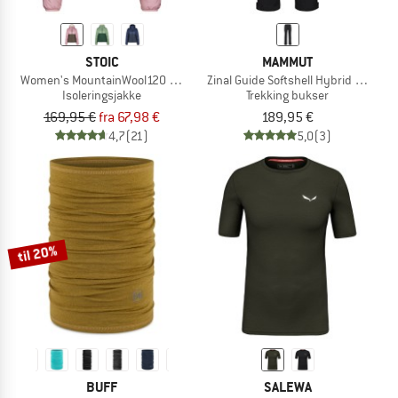
STOIC
MAMMUT
Women's MountainWool120 StorboSt II Hoody
Zinal Guide Softshell Hybrid Pants
Isoleringsjakke
Trekking bukser
169,95 €
fra 67,98 €
189,95 €
4,7
(21)
5,0
(3)
til 20%
BUFF
SALEWA