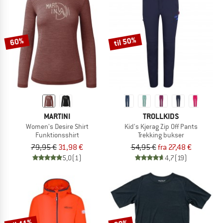
til 50%
60%
MARTINI
TROLLKIDS
Women's Desire Shirt
Kid's Kjerag Zip Off Pants
Funktionsshirt
Trekking bukser
79,95 €
31,98 €
54,95 €
fra 27,48 €
5,0
(1)
4,7
(19)