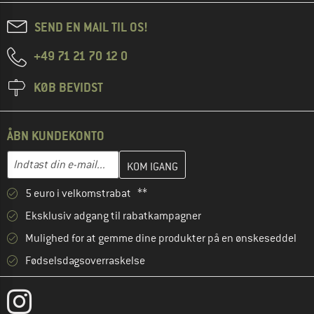
SEND EN MAIL TIL OS!
+49 71 21 70 12 0
KØB BEVIDST
ÅBN KUNDEKONTO
Indtast din e-mailadresse her, og opret i næste trin din kundekon
E-mail-adresse
5 euro i velkomstrabat **
Eksklusiv adgang til rabatkampagner
Mulighed for at gemme dine produkter på en ønskeseddel
Fødselsdagsoverraskelse