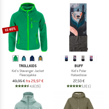
til 40%
TROLLKIDS
BUFF
Kid's Stavanger Jacket
Kid's Polar
Fleecejakke
Halsedisse
49,95 €
fra 29,97 €
27,50 €
4,6
(15)
5,0
(1)