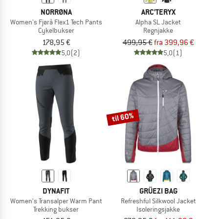
NORRØNA
ARC'TERYX
Women's Fjørå Flex1 Tech Pants
Alpha SL Jacket
Cykelbukser
Regnjakke
178,95 €
499,95 €
fra 399,96 €
5,0
(2)
5,0
(1)
til 60%
DYNAFIT
GRÜEZI BAG
Women's Transalper Warm Pant
Refreshful Silkwool Jacket
Trekking bukser
Isoleringsjakke