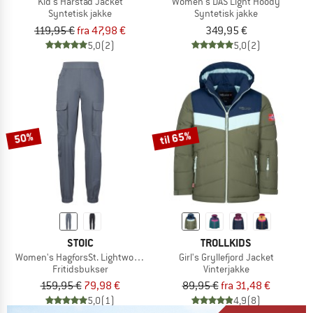
Kid's Harstad Jacket
Women's DAS Light Hoody
Syntetisk jakke
Syntetisk jakke
119,95 €
fra 47,98 €
349,95 €
5,0
(2)
5,0
(2)
til 65%
50%
STOIC
TROLLKIDS
Women's HagforsSt. Lightwool Pants
Girl's Gryllefjord Jacket
Fritidsbukser
Vinterjakke
159,95 €
79,98 €
89,95 €
fra 31,48 €
5,0
(1)
4,9
(8)