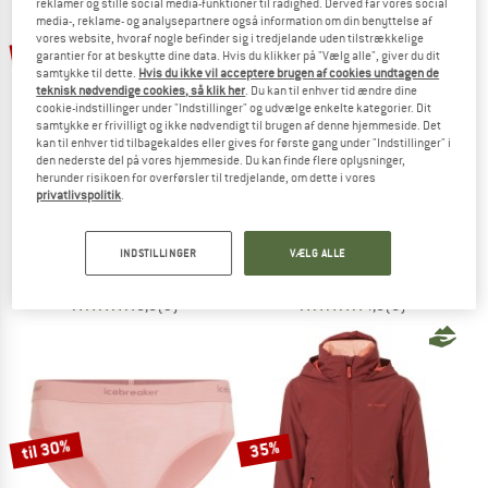
reklamer og stille social media-funktioner til rådighed. Derved får vores social
media-, reklame- og analysepartnere også information om din benyttelse af
TO THE SALE
vores website, hvoraf nogle befinder sig i tredjelande uden tilstrækkelige
til 35%
garantier for at beskytte dine data. Hvis du klikker på "Vælg alle", giver du dit
samtykke til dette.
Hvis du ikke vil acceptere brugen af cookies undtagen de
teknisk nødvendige cookies, så klik her
. Du kan til enhver tid ændre dine
cookie-indstillinger under "Indstillinger" og udvælge enkelte kategorier. Dit
samtykke er frivilligt og ikke nødvendigt til brugen af denne hjemmeside. Det
kan til enhver tid tilbagekaldes eller gives for første gang under "Indstillinger" i
den nederste del på vores hjemmeside. Du kan finde flere oplysninger,
herunder risikoen for overførsler til tredjelande, om dette i vores
privatlivspolitik
.
COLUMBIA
FJÄLLRÄVEN
Steens Mountain Half Snap II
Lappland Camo Cap
Fleecesweatere
Cap
INDSTILLINGER
VÆLG ALLE
49,95 €
fra 32,47 €
47,45 €
5,0
(3)
4,8
(6)
til 30%
35%