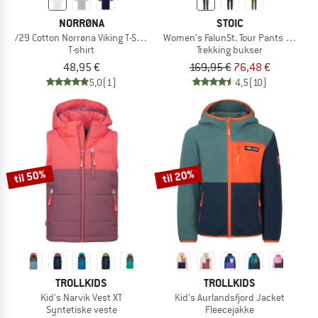
NORRØNA
STOIC
/29 Cotton Norrøna Viking T-Shirt
Women's FalunSt. Tour Pants Light
T-shirt
Trekking bukser
48,95 €
169,95 €
76,48 €
5,0
(1)
4,5
(10)
til 50%
til 20%
TROLLKIDS
TROLLKIDS
Kid's Narvik Vest XT
Kid's Aurlandsfjord Jacket
Syntetiske veste
Fleecejakke