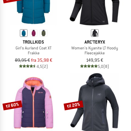
TROLLKIDS
ARC'TERYX
Girl's Aurland Coat XT
Women's Kyanite LT Hoody
Frakke
Fleecejakke
89,95 €
fra 35,98 €
149,95 €
4,5
(2)
5,0
(8)
til 60%
til 20%