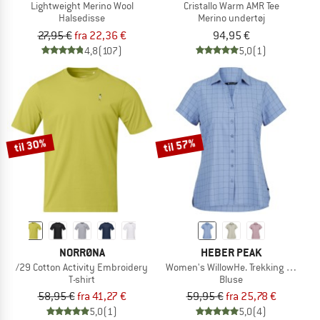
Lightweight Merino Wool
Cristallo Warm AMR Tee
Halsedisse
Merino undertøj
27,95 €
fra 22,36 €
94,95 €
4,8
(107)
5,0
(1)
til 30%
til 57%
NORRØNA
HEBER PEAK
/29 Cotton Activity Embroidery
Women's WillowHe. Trekking Shirt S/
T-shirt
Bluse
58,95 €
fra 41,27 €
59,95 €
fra 25,78 €
5,0
(1)
5,0
(4)