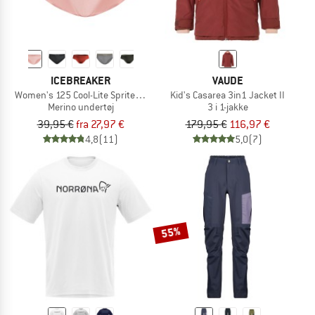
ICEBREAKER
VAUDE
Women's 125 Cool-Lite Sprite Hipster
Kid's Casarea 3in1 Jacket II
Merino undertøj
3 i 1-jakke
39,95 €
fra 27,97 €
179,95 €
116,97 €
4,8
(11)
5,0
(7)
55%