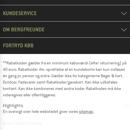
KUNDESERVICE
OM BERGFREUNDE
FORTRYD KØB
**Rabatkoden gælder fra en minimum købsværdi (efter returnering) på
40 euro. Rabatkoder ifm. oprettelse af en kundekonto kan kun indløses
én gang pr. person og ordre. Gælder ikke for kategorierne Bøger & kort,
Outdoor, Fødevarer samt Rabatkoder/gavekort. Kan ikke udbetales
kontant. Kan ikke kombineres med andre koder. Rabatkoden må ikke
videregives eller offentliggøres.
Highlights
En oversigt over hele webstedet giver vores
sitemap
.
BuildID XNAu5629cfyk