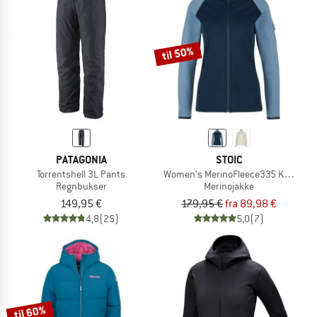
til 50%
PATAGONIA
STOIC
Torrentshell 3L Pants
Women's MerinoFleece335 KuolpaSt. 
Regnbukser
Merinojakke
149,95 €
179,95 €
fra 89,98 €
4,8
(25)
5,0
(7)
til 60%