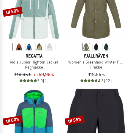
til 50%
REGATTA
FJÄLLRÄVEN
Kid's Junior Highton Jacket
Women's Greenland Winter Parka
Regnjakke
Frakke
119,95 €
fra 59,98 €
419,95 €
5,0
(1)
4,7
(22)
til 60%
til 55%