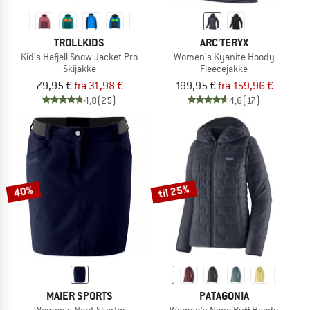
TROLLKIDS
ARC'TERYX
Kid's Hafjell Snow Jacket Pro
Women's Kyanite Hoody
Skijakke
Fleecejakke
79,95 €
fra 31,98 €
199,95 €
fra 159,96 €
4,8
(25)
4,6
(17)
til 25%
40%
MAIER SPORTS
PATAGONIA
Women's Norit Skortin
Women's Nano Puff Hoody