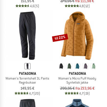
151,95 €
279,95 €
fra 111,98 €
4,6
(5)
4,8
(12)
til 22%
PATAGONIA
PATAGONIA
Women's Torrentshell 3L Pants
Women's Micro Puff Hoody
Regnbukser
Syntetisk jakke
149,95 €
299,95 €
fra 233,96 €
4,7
(20)
4,7
(19)