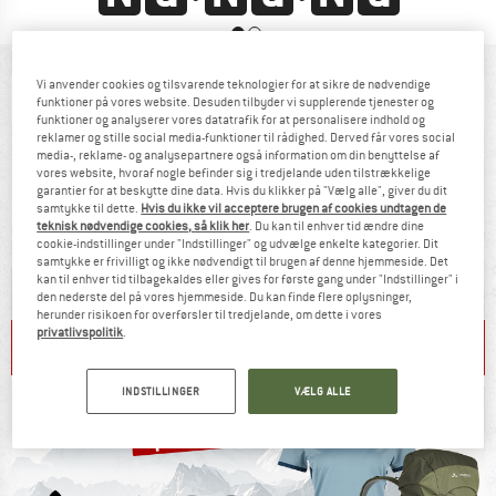
Vi anvender cookies og tilsvarende teknologier for at sikre de nødvendige
funktioner på vores website. Desuden tilbyder vi supplerende tjenester og
funktioner og analyserer vores datatrafik for at personalisere indhold og
reklamer og stille social media-funktioner til rådighed. Derved får vores social
media-, reklame- og analysepartnere også information om din benyttelse af
vores website, hvoraf nogle befinder sig i tredjelande uden tilstrækkelige
garantier for at beskytte dine data. Hvis du klikker på "Vælg alle", giver du dit
samtykke til dette.
Hvis du ikke vil acceptere brugen af cookies undtagen de
teknisk nødvendige cookies, så klik her
. Du kan til enhver tid ændre dine
cookie-indstillinger under "Indstillinger" og udvælge enkelte kategorier. Dit
samtykke er frivilligt og ikke nødvendigt til brugen af denne hjemmeside. Det
kan til enhver tid tilbagekaldes eller gives for første gang under "Indstillinger" i
den nederste del på vores hjemmeside. Du kan finde flere oplysninger,
herunder risikoen for overførsler til tredjelande, om dette i vores
privatlivspolitik
.
REDUCED T-SHIRTS
RUNNING SHOES
INDSTILLINGER
VÆLG ALLE