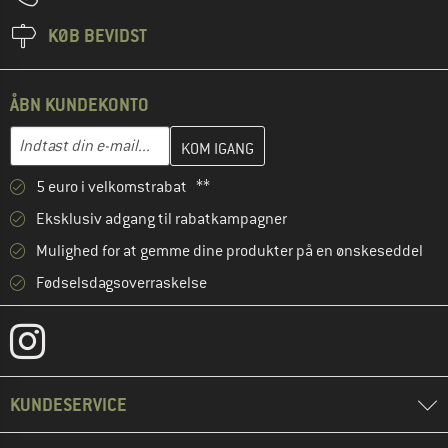
KØB BEVIDST
ÅBN KUNDEKONTO
Indtast din e-mailadresse her, og opret i næste trin din kundekon
Indtast din e-mail...
5 euro i velkomstrabat **
Eksklusiv adgang til rabatkampagner
Mulighed for at gemme dine produkter på en ønskeseddel
Fødselsdagsoverraskelse
KUNDESERVICE