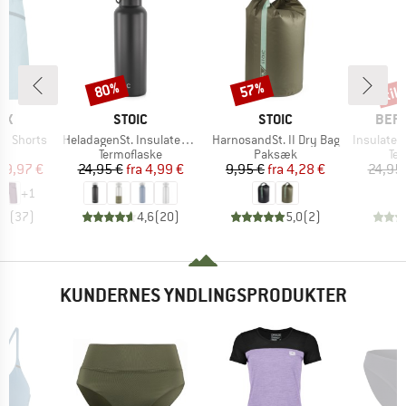
til
80%
57%
Rabat
Rabat
Raba
E
MÆRKE
MÆRKE
MÆR
OX
STOIC
STOIC
BER
Artikel
Artikel
Artikel
o Shorts
HeladagenSt. Insulated Stainless Steel Bottle 500
HarnosandSt. II Dry Bag
Insulated Stainle
ktgruppe
Produktgruppe
Produktgruppe
Pr
s
Termoflaske
Paksæk
Te
is
dsat pris
Pris
Nedsat pris
Pris
Nedsat pris
59,97 €
24,95 €
fra
4,99 €
9,95 €
fra
4,28 €
24,95
+
1
,8
(
37
)
4,6
(
20
)
5,0
(
2
)
KUNDERNES YNDLINGSPRODUKTER