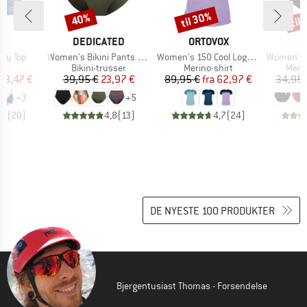
til 30%
til
40%
Rabat
Rabat
Raba
E
MÆRKE
MÆRKE
LL
DEDICATED
ORTOVOX
Artikel
Artikel
Artikel
ay Top
Women's Bikini Pants Slite
Women's 150 Cool Logo T-Shirt
Women's Merino
tgruppe
Produktgruppe
Produktgruppe
Prod
op
Bikini-trusser
Merino-shirt
Meri
is
dsat pris
Pris
Nedsat pris
Pris
Nedsat pris
28,47 €
39,95 €
23,97 €
89,95 €
fra
62,97 €
34,95 
+
3
+
5
,5
(
20
)
4,8
(
13
)
4,7
(
24
)
DE NYESTE 100 PRODUKTER
Bjergentusiast Thomas - Forsendelse