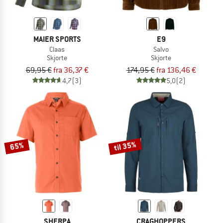
MAIER SPORTS
E9
Claas
Salvo
Skjorte
Skjorte
69,95 €
fra 36,37 €
174,95 €
fra 136,46 €
4,7
(3)
5,0
(2)
til 35%
65%
SHERPA
CRAGHOPPERS