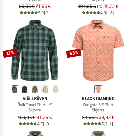
89,95 €
74,66 €
104,95 €
fra 36,73 €
5,0
(2)
4,9
(18)
53%
17%
FJÄLLRÄVEN
BLACK DIAMOND
Övik Travel Shirt L/S
Wingate S/S Shirt
Skjorte
Skjorte
109,95 €
91,26 €
84,95 €
39,93 €
4,7
(10)
5,0
(1)