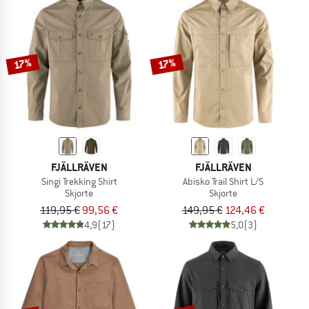
17%
17%
FJÄLLRÄVEN
FJÄLLRÄVEN
Singi Trekking Shirt
Abisko Trail Shirt L/S
Skjorte
Skjorte
119,95 €
99,56 €
149,95 €
124,46 €
4,9
(17)
5,0
(3)