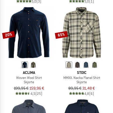
5,0
(3)
5,0
(1)
20%
65%
ACLIMA
STOIC
Woven Wool Shirt
MMXX. Nacka Flanel Shirt
Skjorte
Skjorte
199,95 €
159,96 €
89,95 €
31,48 €
4,5
(25)
4,8
(6)