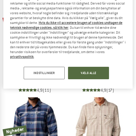
reklamer og stille social media-funktioner til rådighed. Derved får vores social
media-, reklame- og analysepartnere også information om din benyttelse af
TO THE SALE
vores website, hvoraf nogle befinder sig i tredjelande uden tilstrækkelige
til 40%
til 30%
garantier for at beskytte dine data. Hvis du klikker på "Vælg alle", giver du dit
samtykke til dette.
Hvis du ikke vil acceptere brugen af cookies undtagen de
teknisk nødvendige cookies, så klik her
. Du kan til enhver tid ændre dine
cookie-indstillinger under "Indstillinger" og udvælge enkelte kategorier. Dit
samtykke er frivilligt og ikke nødvendigt til brugen af denne hjemmeside. Det
kan til enhver tid tilbagekaldes eller gives for første gang under "Indstillinger" i
den nederste del på vores hjemmeside. Du kan finde flere oplysninger,
herunder risikoen for overførsler til tredjelande, om dette i vores
privatlivspolitik
.
FJÄLLRÄVEN
PATAGONIA
Fjällglim Shirt
L/S LW Fjord Flannel Shirt
INDSTILLINGER
VÆLG ALLE
Skjorte
Skjorte
129,95 €
fra 77,97 €
89,95 €
fra 62,97 €
4,9
(11)
4,9
(17)
Nyheder