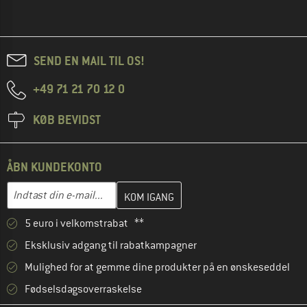
SEND EN MAIL TIL OS!
+49 71 21 70 12 0
KØB BEVIDST
ÅBN KUNDEKONTO
Indtast din e-mailadresse her, og opret i næste trin din kundekon
E-mail-adresse
5 euro i velkomstrabat **
Eksklusiv adgang til rabatkampagner
Mulighed for at gemme dine produkter på en ønskeseddel
Fødselsdagsoverraskelse