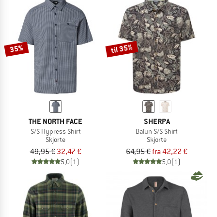
til 35%
35%
THE NORTH FACE
SHERPA
S/S Hypress Shirt
Balun S/S Shirt
Skjorte
Skjorte
49,95 €
32,47 €
64,95 €
fra 42,22 €
5,0
(1)
5,0
(1)