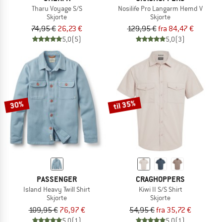
Tharu Voyage S/S
Nosilife Pro Langarm Hemd V
Skjorte
Skjorte
74,95 €
26,23 €
129,95 €
fra 84,47 €
5,0
(5)
5,0
(3)
til 35%
30%
PASSENGER
CRAGHOPPERS
Island Heavy Twill Shirt
Kiwi II S/S Shirt
Skjorte
Skjorte
109,95 €
76,97 €
54,95 €
fra 35,72 €
5,0
(1)
5,0
(1)