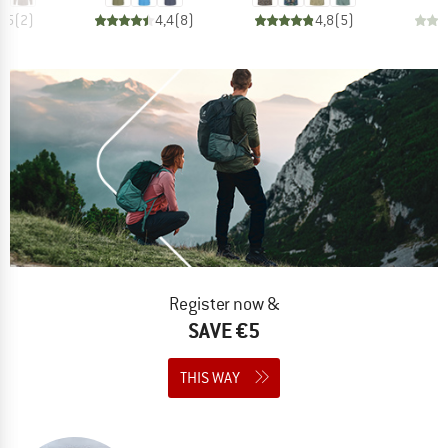
4,5
(
2
)
4,4
(
8
)
4,8
(
5
)
Register now &
SAVE €5
THIS WAY