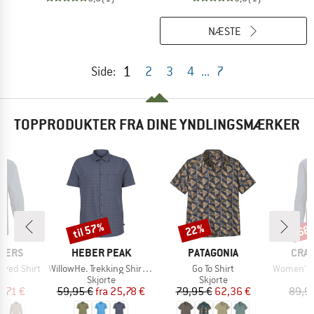
NÆSTE
1
Side:
2
3
4
...
7
TOPPRODUKTER FRA DINE YNDLINGSMÆRKER
til 57%
22%
68
Rabat
Rabat
Raba
MÆRKE
MÆRKE
MÆR
PERS
HEBER PEAK
PATAGONIA
CRA
Artikel
Artikel
Artikel
eeved Shirt
WillowHe. Trekking Shirt S/S
Go To Shirt
Women's Nosilife
ktgruppe
Produktgruppe
Produktgruppe
e
Skjorte
Skjorte
is
dsat pris
Pris
Nedsat pris
Pris
Nedsat pris
8,71 €
59,95 €
fra
25,78 €
79,95 €
62,36 €
89,9