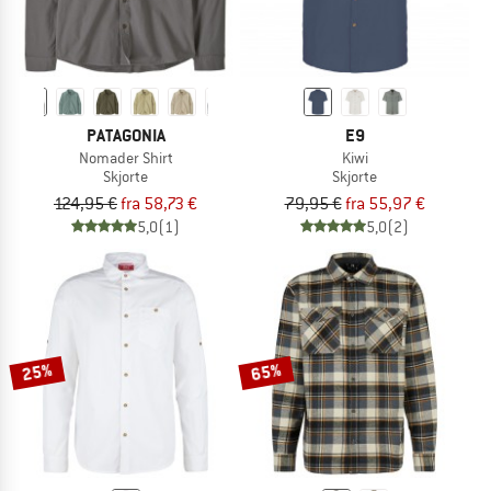
PATAGONIA
E9
Nomader Shirt
Kiwi
Skjorte
Skjorte
124,95 €
fra 58,73 €
79,95 €
fra 55,97 €
5,0
(1)
5,0
(2)
25%
65%