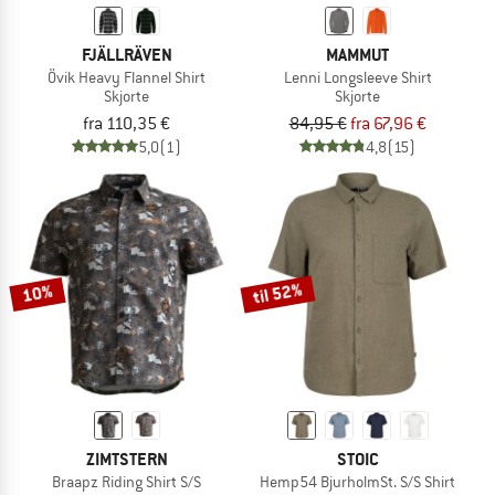
FJÄLLRÄVEN
MAMMUT
Övik Heavy Flannel Shirt
Lenni Longsleeve Shirt
Skjorte
Skjorte
fra 110,35 €
84,95 €
fra 67,96 €
5,0
(1)
4,8
(15)
til 52%
10%
ZIMTSTERN
STOIC
Braapz Riding Shirt S/S
Hemp54 BjurholmSt. S/S Shirt