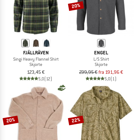
20%
FJÄLLRÄVEN
ENGEL
Singi Heavy Flannel Shirt
L/S Shirt
Skjorte
Skjorte
123,45 €
239,95 €
fra 191,96 €
5,0
(12)
5,0
(1)
20%
22%