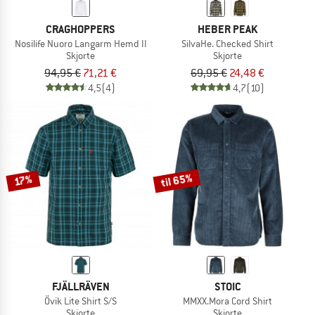
CRAGHOPPERS
HEBER PEAK
Nosilife Nuoro Langarm Hemd II
SilvaHe. Checked Shirt
Skjorte
Skjorte
94,95 €
71,21 €
69,95 €
24,48 €
4,5
(4)
4,7
(10)
til 65%
17%
FJÄLLRÄVEN
STOIC
Övik Lite Shirt S/S
MMXX.Mora Cord Shirt
Skjorte
Skjorte