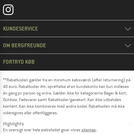
KUNDESERVICE
OM BERGFREUNDE
FORTRYD KØB
**Rabatkoden gælder fra en minimum købsværdi (efter returnering) på
40 euro. Rabatkoder ifm. oprettelse af en kundekonto kan kun indløses
én gang pr. person og ordre. Gælder ikke for kategorierne Bøger & kort,
Outdoor, Fødevarer samt Rabatkoder/gavekort. Kan ikke udbetales
kontant. Kan ikke kombineres med andre koder. Rabatkoden må ikke
videregives eller offentliggøres.
Highlights
En oversigt over hele webstedet giver vores
sitemap
.