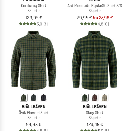
Corduroy Shirt
AntiMosquito ByskeSt. Shirt S/S
Skjorte
Skjorte
129,95 €
79,95 €
fra 27,98 €
5,0
(3)
4,8
(6)
FJÄLLRÄVEN
FJÄLLRÄVEN
Övik Flannel Shirt
Skog Shirt
Skjorte
Skjorte
94,95 €
123,45 €
4,8
(6)
5,0
(5)