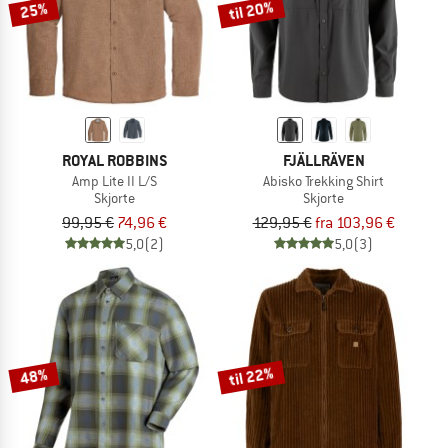
til 20%
25%
ROYAL ROBBINS
FJÄLLRÄVEN
Amp Lite II L/S
Abisko Trekking Shirt
Skjorte
Skjorte
99,95 €
74,96 €
129,95 €
fra 103,96 €
5,0
(2)
5,0
(3)
til 22%
48%