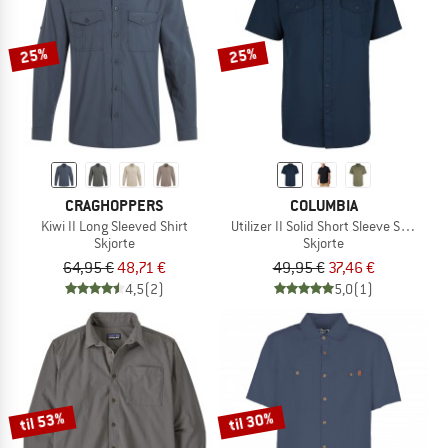
25%
25%
CRAGHOPPERS
COLUMBIA
Kiwi II Long Sleeved Shirt
Utilizer II Solid Short Sleeve Shirt
Skjorte
Skjorte
64,95 €
48,71 €
49,95 €
37,46 €
4,5
(2)
5,0
(1)
til 53%
til 30%