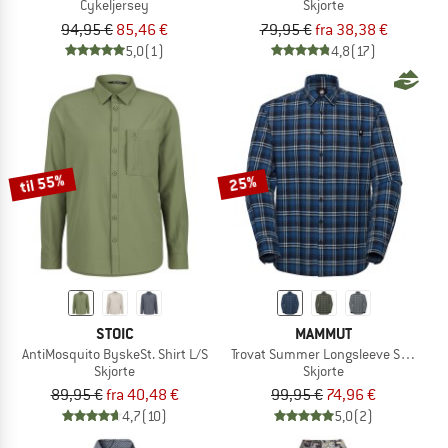
Cykeljersey
Skjorte
94,95 €
85,46 €
79,95 €
fra 38,38 €
5,0
(1)
4,8
(17)
til 55%
25%
STOIC
MAMMUT
AntiMosquito ByskeSt. Shirt L/S
Trovat Summer Longsleeve Shirt
Skjorte
Skjorte
89,95 €
fra 40,48 €
99,95 €
74,96 €
4,7
(10)
5,0
(2)