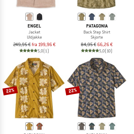
ENGEL
PATAGONIA
Jacket
Back Step Shirt
Uldjakke
Skjorte
249,95 €
fra 199,96 €
84,95 €
66,26 €
5,0
(1)
5,0
(10)
22%
22%