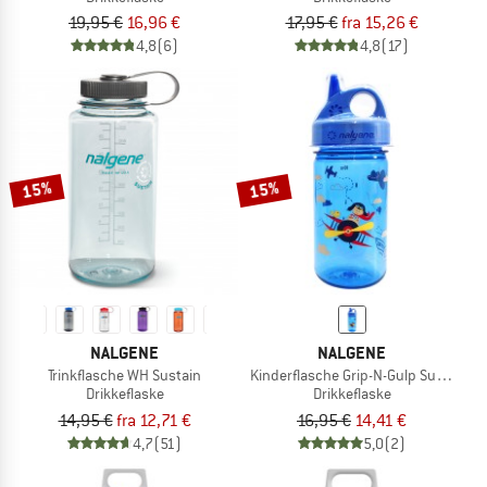
19,95 €
16,96 €
17,95 €
fra 15,26 €
4,8
(6)
4,8
(17)
15%
15%
NALGENE
NALGENE
Trinkflasche WH Sustain
Kinderflasche Grip-N-Gulp Sustain
Drikkeflaske
Drikkeflaske
14,95 €
fra 12,71 €
16,95 €
14,41 €
4,7
(51)
5,0
(2)