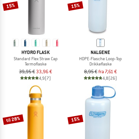
15%
15%
HYDRO FLASK
NALGENE
Standard Flex Straw Cap
HDPE-Flasche Loop-Top
Termoflaske
Drikkeflaske
39,95 €
33,96 €
8,95 €
fra 7,61 €
4,9
(7)
4,8
(26)
til 28%
15%