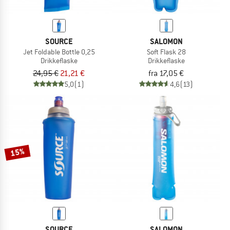
SOURCE
SALOMON
Jet Foldable Bottle 0,25
Soft Flask 28
Drikkeflaske
Drikkeflaske
24,95 €
21,21 €
fra 17,05 €
5,0
(1)
4,6
(13)
15%
SOURCE
SALOMON