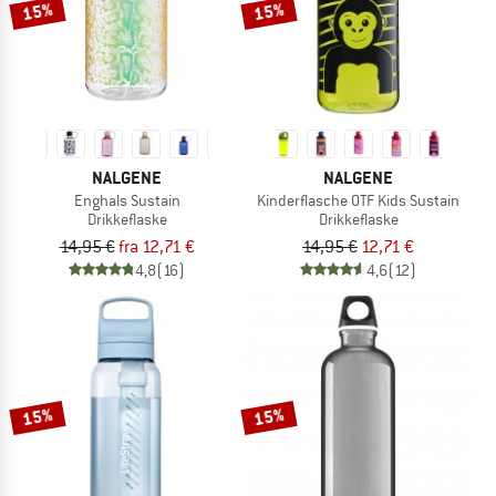
15%
15%
NALGENE
NALGENE
Enghals Sustain
Kinderflasche OTF Kids Sustain
Drikkeflaske
Drikkeflaske
14,95 €
fra 12,71 €
14,95 €
12,71 €
4,8
(16)
4,6
(12)
15%
15%