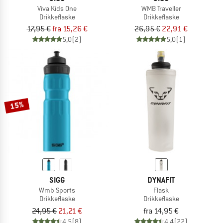
Viva Kids One
WMB Traveller
Drikkeflaske
Drikkeflaske
17,95 €
fra 15,26 €
26,95 €
22,91 €
5,0
(2)
5,0
(1)
15%
SIGG
DYNAFIT
Wmb Sports
Flask
Drikkeflaske
Drikkeflaske
24,95 €
21,21 €
fra 14,95 €
4,5
(8)
4,4
(22)