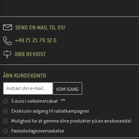
SEND EN MAIL TIL OS!
+49 71 21 70 12 0
KØB BEVIDST
ÅBN KUNDEKONTO
Indtast din e-mailadresse her, og opret i næste trin din kundekon
E-mail-adresse
5 euro i velkomstrabat **
Eksklusiv adgang til rabatkampagner
Mulighed for at gemme dine produkter på en ønskeseddel
Fødselsdagsoverraskelse