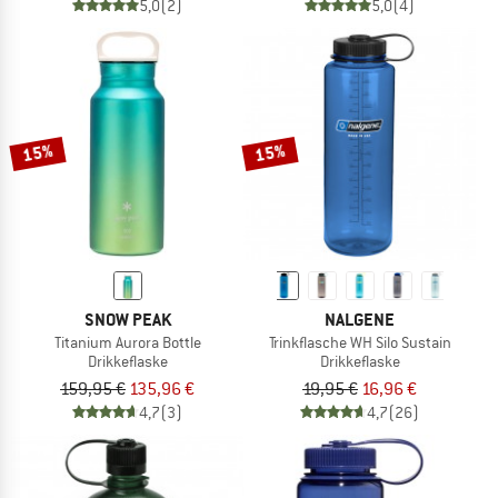
5,0
(2)
5,0
(4)
15%
15%
SNOW PEAK
NALGENE
Titanium Aurora Bottle
Trinkflasche WH Silo Sustain
Drikkeflaske
Drikkeflaske
159,95 €
135,96 €
19,95 €
16,96 €
4,7
(3)
4,7
(26)