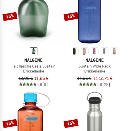
15%
15%
NALGENE
NALGENE
Feldflasche Oasis Sustain
Sustain Wide Neck
Drikkeflaske
Drikkeflaske
13,95 €
11,86 €
14,95 €
fra 12,71 €
4,8
(9)
4,8
(28)
15%
15%