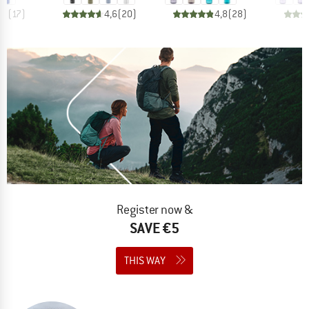
,9
(
17
)
4,6
(
20
)
4,8
(
28
)
Register now &
SAVE €5
THIS WAY