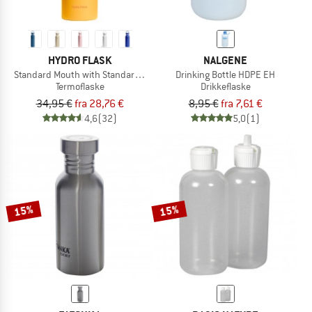
HYDRO FLASK
NALGENE
Standard Mouth with Standard Flex Cap
Drinking Bottle HDPE EH
Termoflaske
Drikkeflaske
34,95 €
fra 28,76 €
8,95 €
fra 7,61 €
4,6
(32)
5,0
(1)
15%
15%