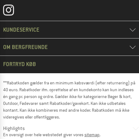
KUNDESERVICE
OM BERGFREUNDE
FORTRYD KØB
**Rabatkoden gælder fra en minimum købsværdi (efter returnering) på
40 euro. Rabatkoder ifm. oprettelse af en kundekonto kan kun indløses
én gang pr. person og ordre. Gælder ikke for kategorierne Bøger & kort,
Outdoor, Fødevarer samt Rabatkoder/gavekort. Kan ikke udbetales
kontant. Kan ikke kombineres med andre koder. Rabatkoden må ikke
videregives eller offentliggøres.
Highlights
En oversigt over hele webstedet giver vores
sitemap
.