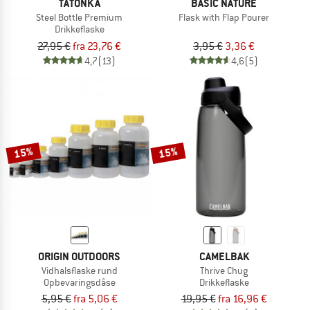
TATONKA
BASIC NATURE
Steel Bottle Premium
Flask with Flap Pourer
Drikkeflaske
27,95 €
fra 23,76 €
3,95 €
3,36 €
4,7
(13)
4,6
(5)
15%
15%
ORIGIN OUTDOORS
CAMELBAK
Vidhalsflaske rund
Thrive Chug
Opbevaringsdåse
Drikkeflaske
5,95 €
fra 5,06 €
19,95 €
fra 16,96 €