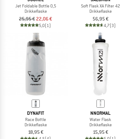
Jet Foldable Bottle 0,5
Soft Flask XA Filter 42
Drikkeflaske
Drikkeflaske
25,95 €
22,06 €
56,95 €
5,0
(1)
4,7
(3)
DYNAFIT
NNORMAL
Race Bottle
Water Flask
Drikkeflaske
Drikkeflaske
18,95 €
15,95 €
4,5
(4)
5,0
(1)