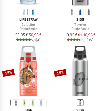
LIFESTRAW
SIGG
Go 1-Liter
Traveller
Drikkeflaske
Drikkeflaske
59,95 €
50,96 €
19,95 €
fra 16,96 €
5,0
(4)
4,5
(35)
15%
15%
SIGG
SIGG