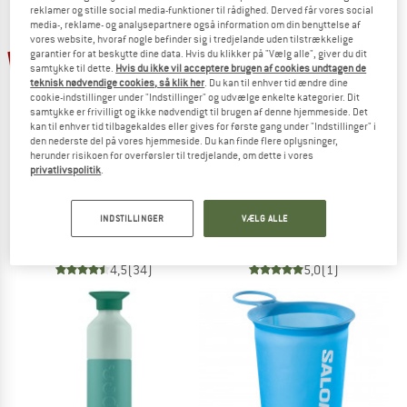
reklamer og stille social media-funktioner til rådighed. Derved får vores social
media-, reklame- og analysepartnere også information om din benyttelse af
TO THE SALE
vores website, hvoraf nogle befinder sig i tredjelande uden tilstrækkelige
60%
garantier for at beskytte dine data. Hvis du klikker på "Vælg alle", giver du dit
samtykke til dette.
Hvis du ikke vil acceptere brugen af cookies undtagen de
teknisk nødvendige cookies, så klik her
. Du kan til enhver tid ændre dine
cookie-indstillinger under "Indstillinger" og udvælge enkelte kategorier. Dit
samtykke er frivilligt og ikke nødvendigt til brugen af denne hjemmeside. Det
kan til enhver tid tilbagekaldes eller gives for første gang under "Indstillinger" i
den nederste del på vores hjemmeside. Du kan finde flere oplysninger,
herunder risikoen for overførsler til tredjelande, om dette i vores
privatlivspolitik
.
STOIC
BIVO
HeladagenSt. Insulated Stainless Steel Bottle 1L
Trio
INDSTILLINGER
VÆLG ALLE
Termoflaske
Termoflaske
34,95 €
13,98 €
54,95 €
4,5
(34)
5,0
(1)