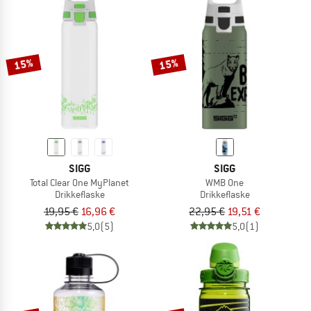
15%
15%
SIGG
SIGG
Total Clear One MyPlanet
WMB One
Drikkeflaske
Drikkeflaske
19,95 €
16,96 €
22,95 €
19,51 €
5,0
(5)
5,0
(1)