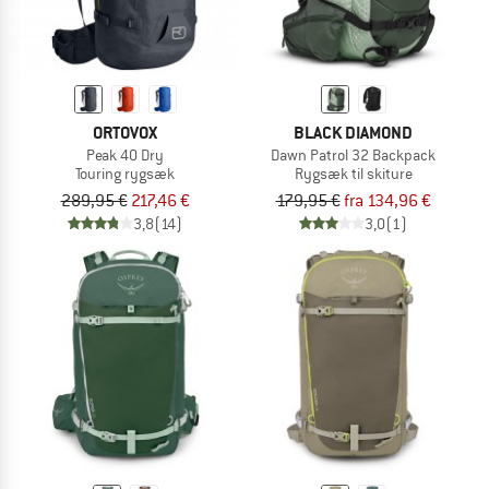
ORTOVOX
BLACK DIAMOND
Peak 40 Dry
Dawn Patrol 32 Backpack
Touring rygsæk
Rygsæk til skiture
289,95 €
217,46 €
179,95 €
fra 134,96 €
3,8
(14)
3,0
(1)