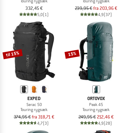
Touring rygsæk
Touring rygsæk
332,45 €
239,95 €
fra 203,96 €
5,0
(1)
4,9
(37)
til 15%
15%
EXPED
ORTOVOX
Serac 50
Peak 45
Touring rygsæk
Touring rygsæk
374,95 €
fra 318,71 €
249,95 €
212,46 €
4,7
(3)
4,9
(28)