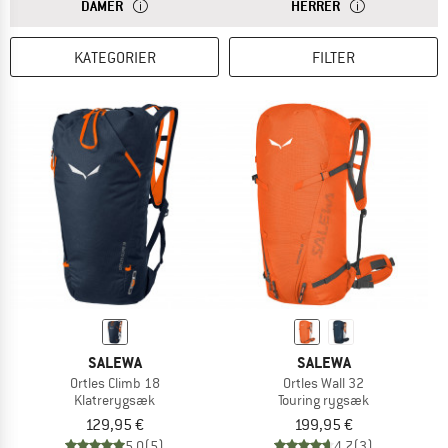
SVARET
RYGSÆKKE TIL DAMER HAR EN KORTERE RYGLÆNGDE. 
SVARET
HERRE-RYGSÆKKE
DAMER
HERRER
KATEGORIER
FILTER
SALEWA
SALEWA
Ortles Climb 18
Ortles Wall 32
Klatrerygsæk
Touring rygsæk
129,95 €
199,95 €
5,0
(5)
4,7
(3)