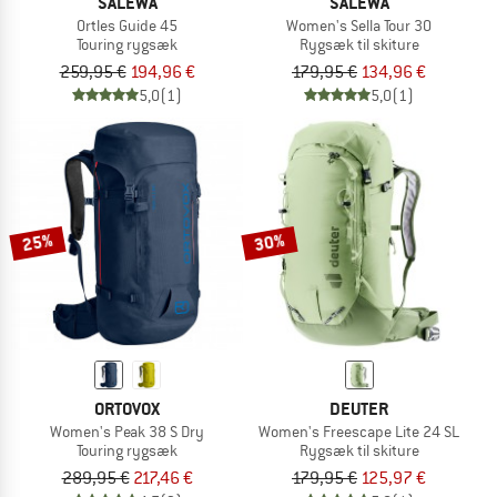
SALEWA
SALEWA
Ortles Guide 45
Women's Sella Tour 30
Touring rygsæk
Rygsæk til skiture
259,95 €
194,96 €
179,95 €
134,96 €
5,0
(1)
5,0
(1)
25%
30%
ORTOVOX
DEUTER
Women's Peak 38 S Dry
Women's Freescape Lite 24 SL
Touring rygsæk
Rygsæk til skiture
289,95 €
217,46 €
179,95 €
125,97 €