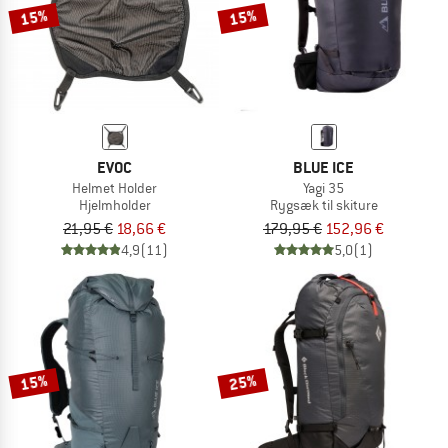
15%
15%
EVOC
BLUE ICE
Helmet Holder
Yagi 35
Hjelmholder
Rygsæk til skiture
21,95 €
18,66 €
179,95 €
152,96 €
4,9
(11)
5,0
(1)
15%
25%