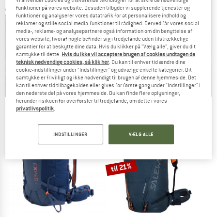
Vi anvender cookies og tilsvarende teknologier for at sikre de nødvendige
funktioner på vores website. Desuden tilbyder vi supplerende tjenester og
funktioner og analyserer vores datatrafik for at personalisere indhold og
reklamer og stille social media-funktioner til rådighed. Derved får vores social
media-, reklame- og analysepartnere også information om din benyttelse af
vores website, hvoraf nogle befinder sig i tredjelande uden tilstrækkelige
garantier for at beskytte dine data. Hvis du klikker på "Vælg alle", giver du dit
samtykke til dette.
Hvis du ikke vil acceptere brugen af cookies undtagen de
teknisk nødvendige cookies, så klik her
. Du kan til enhver tid ændre dine
cookie-indstillinger under "Indstillinger" og udvælge enkelte kategorier. Dit
samtykke er frivilligt og ikke nødvendigt til brugen af denne hjemmeside. Det
kan til enhver tid tilbagekaldes eller gives for første gang under "Indstillinger" i
den nederste del på vores hjemmeside. Du kan finde flere oplysninger,
herunder risikoen for overførsler til tredjelande, om dette i vores
Our summer sale enters its next
privatlivspolitik
.
phase
NOW UP TO 50% OFF
INDSTILLINGER
VÆLG ALLE
TO THE SALE
til 21%