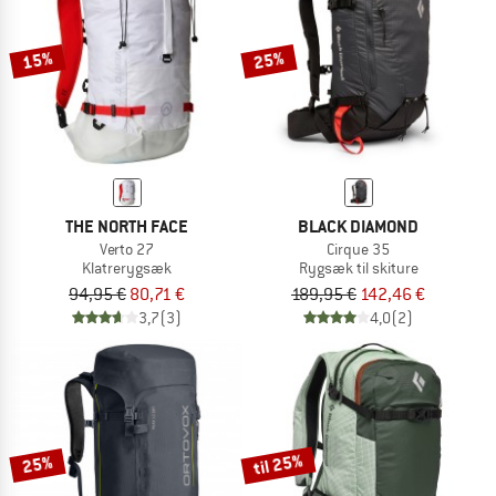
15%
25%
THE NORTH FACE
BLACK DIAMOND
Verto 27
Cirque 35
Klatrerygsæk
Rygsæk til skiture
94,95 €
80,71 €
189,95 €
142,46 €
3,7
(3)
4,0
(2)
til 25%
25%