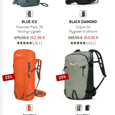
BLUE ICE
BLACK DIAMOND
Firecrest Pack 38
Cirque 50
Touring rygsæk
Rygsæk til skiture
179,95 €
152,96 €
219,95 €
164,96 €
5,0
(1)
5,0
(1)
25%
25%