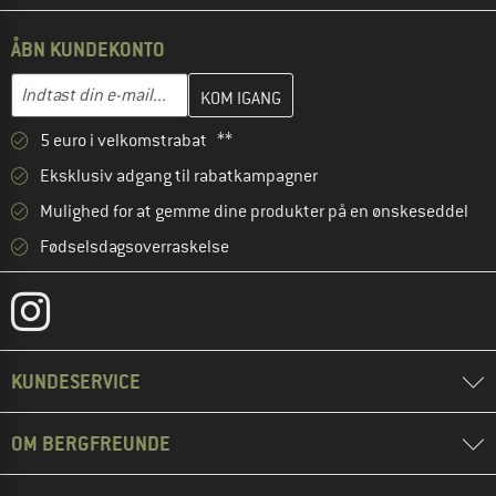
ÅBN KUNDEKONTO
Indtast din e-mailadresse her, og opret i næste trin din kundekon
E-mail-adresse
5 euro i velkomstrabat **
Eksklusiv adgang til rabatkampagner
Mulighed for at gemme dine produkter på en ønskeseddel
Fødselsdagsoverraskelse
KUNDESERVICE
OM BERGFREUNDE