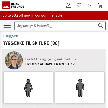
Til kundekontoen
Til 
Til huskesedlen.
Til produk
Up to 50% off now in our summer sale
Up to 50% off now in our summer sale »
Rygsæk
RYGSÆKKE TIL SKITURE
(80)
Guide til de rigtige rygsæk med Erik
HVEM SKAL HAVE EN RYGSÆK?