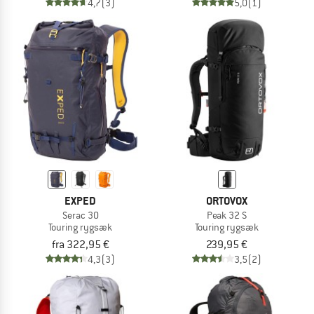
4,7
(3)
5,0
(1)
EXPED
ORTOVOX
Serac 30
Peak 32 S
Touring rygsæk
Touring rygsæk
fra 322,95 €
239,95 €
4,3
(3)
3,5
(2)