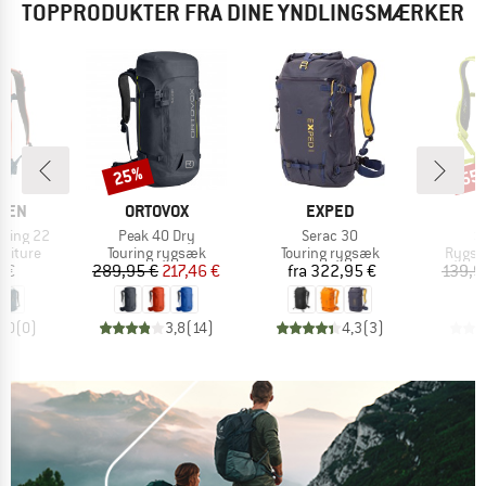
TOPPRODUKTER FRA DINE YNDLINGSMÆRKER
25%
55
Rabat
Raba
MÆRKE
MÆRKE
ÄVEN
ORTOVOX
EXPED
Artikel
Artikel
Ar
uring 22
Peak 40 Dry
Serac 30
S
ppe
Produktgruppe
Produktgruppe
Produ
skiture
Touring rygsæk
Touring rygsæk
Rygsæk
is
Pris
Nedsat pris
Pris
 €
289,95 €
217,46 €
fra
322,95 €
139,9
0,0
(
0
)
3,8
(
14
)
4,3
(
3
)