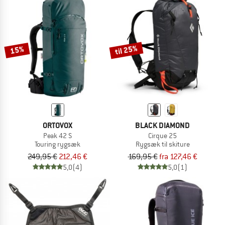
til 25%
15%
ORTOVOX
BLACK DIAMOND
Peak 42 S
Cirque 25
Touring rygsæk
Rygsæk til skiture
249,95 €
212,46 €
169,95 €
fra 127,46 €
5,0
(4)
5,0
(1)