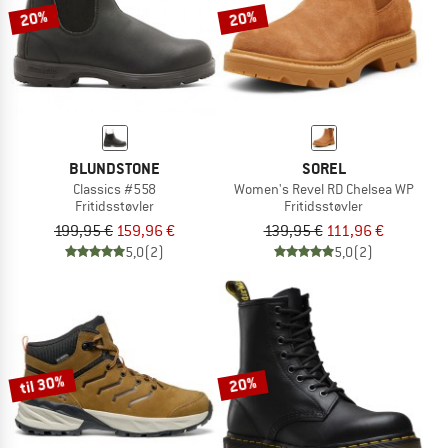
20%
20%
BLUNDSTONE
SOREL
Classics #558
Women's Revel RD Chelsea WP
Fritidsstøvler
Fritidsstøvler
199,95 €
159,96 €
139,95 €
111,96 €
5,0
(2)
5,0
(2)
til 30%
20%