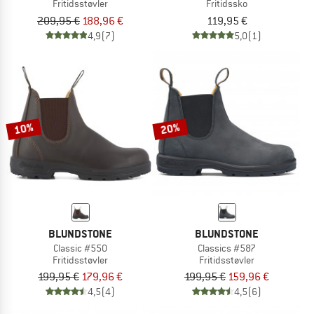
Fritidsstøvler
Fritidssko
209,95 €
188,96 €
119,95 €
4,9
(7)
5,0
(1)
10%
20%
BLUNDSTONE
BLUNDSTONE
Classic #550
Classics #587
Fritidsstøvler
Fritidsstøvler
199,95 €
179,96 €
199,95 €
159,96 €
4,5
(4)
4,5
(6)