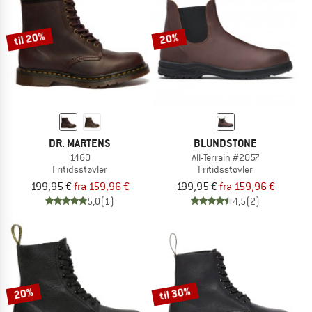
til 20%
20%
DR. MARTENS
BLUNDSTONE
1460
All-Terrain #2057
Fritidsstøvler
Fritidsstøvler
199,95 €
fra 159,96 €
199,95 €
fra 159,96 €
5,0
(1)
4,5
(2)
til 30%
20%