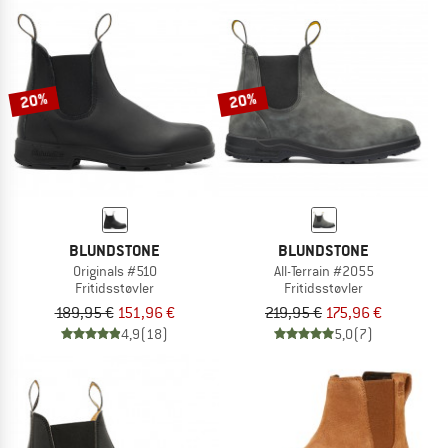
20%
20%
BLUNDSTONE
BLUNDSTONE
Originals #510
All-Terrain #2055
Fritidsstøvler
Fritidsstøvler
189,95 €
151,96 €
219,95 €
175,96 €
4,9
(18)
5,0
(7)