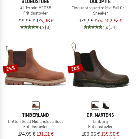
BLUNDSTONE
DOLOMITE
All-Terrain #2058
Cinquantaquattro Mid Full Grain Lea
Fritidsstøvler
Sneaker
219,95 €
175,96 €
179,95 €
fra 102,57 €
4,9
(8)
4,9
(34)
25%
20%
TIMBERLAND
DR. MARTENS
Britton Road Mid Chelsea Boot
Embury
Fritidsstøvler
Fritidsstøvler
174,95 €
131,21 €
169,95 €
135,96 €