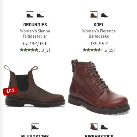
GROUNDIES
KOEL
Women's Sienna
Women's Florence
Fritidsstøvler
Barfodssko
fra 132,95 €
139,95 €
5,0
(1)
4,6
(15)
10%
BLUNDSTONE
BIRKENSTOCK