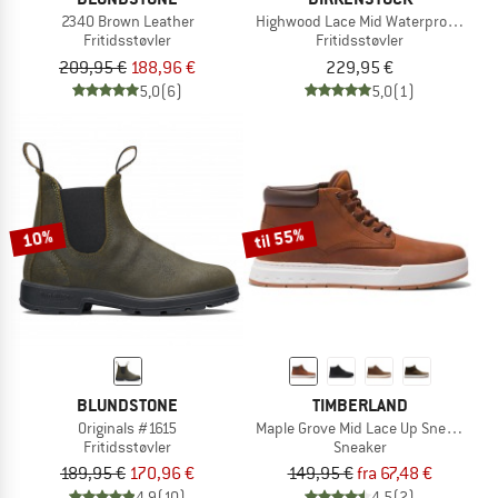
2340 Brown Leather
Highwood Lace Mid Waterproof LENA
Fritidsstøvler
Fritidsstøvler
209,95 €
188,96 €
229,95 €
5,0
(6)
5,0
(1)
til 55%
10%
BLUNDSTONE
TIMBERLAND
Originals #1615
Maple Grove Mid Lace Up Sneaker
Fritidsstøvler
Sneaker
189,95 €
170,96 €
149,95 €
fra 67,48 €
4,9
(10)
4,5
(2)