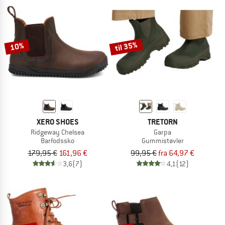
til 35%
10%
XERO SHOES
TRETORN
Ridgeway Chelsea
Garpa
Barfodssko
Gummistøvler
179,95 €
161,96 €
99,95 €
fra 64,97 €
3,6
(7)
4,1
(12)