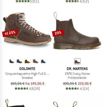
5,0
(1)
4,5
(2)
til 25%
20%
DOLOMITE
DR. MARTENS
Cinquantaquattro High Full Grain Leather Evo GTX
2976 Crazy Horse
Sneaker
Fritidsstøvler
199,95 €
fra 149,96 €
199,95 €
159,96 €
4,6
(29)
4,5
(4)