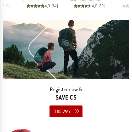
4,5
(
6
)
4,9
(
34
)
4,6
(
29
)
Register now &
SAVE €5
THIS WAY