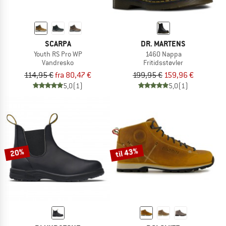
SCARPA
DR. MARTENS
Youth RS Pro WP
1460 Nappa
Vandresko
Fritidsstøvler
114,95 €
fra 80,47 €
199,95 €
159,96 €
5,0
(1)
5,0
(1)
til 43%
20%