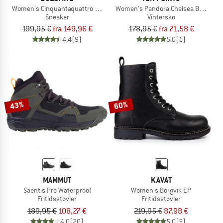
Women's Cinquantaquattro High Full Grain Evo GTX
Women's Pandora Chelsea Boots Wo
Sneaker
Vintersko
199,95 €
fra 149,96 €
178,95 €
fra 71,58 €
4,4
(9)
5,0
(1)
43%
60%
MAMMUT
KAVAT
Saentis Pro Waterproof
Women's Borgvik EP
Fritidsstøvler
Fritidsstøvler
189,95 €
108,27 €
219,95 €
87,98 €
4,0
(20)
5,0
(5)