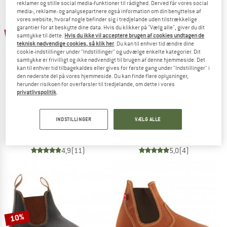
reklamer og stille social media-funktioner til rådighed. Derved får vores social
media-, reklame- og analysepartnere også information om din benyttelse af
vores website, hvoraf nogle befinder sig i tredjelande uden tilstrækkelige
TO THE SALE
garantier for at beskytte dine data. Hvis du klikker på "Vælg alle", giver du dit
til 20%
10%
samtykke til dette.
Hvis du ikke vil acceptere brugen af cookies undtagen de
teknisk nødvendige cookies, så klik her
. Du kan til enhver tid ændre dine
cookie-indstillinger under "Indstillinger" og udvælge enkelte kategorier. Dit
samtykke er frivilligt og ikke nødvendigt til brugen af denne hjemmeside. Det
kan til enhver tid tilbagekaldes eller gives for første gang under "Indstillinger" i
den nederste del på vores hjemmeside. Du kan finde flere oplysninger,
herunder risikoen for overførsler til tredjelande, om dette i vores
privatlivspolitik
.
TEN POINTS
BLUNDSTONE
Women's Pandora Boots
2056 Rustic
INDSTILLINGER
VÆLG ALLE
Fritidsstøvler
Fritidsstøvler
188,95 €
fra 151,16 €
219,95 €
197,96 €
4,9
(11)
5,0
(4)
10%