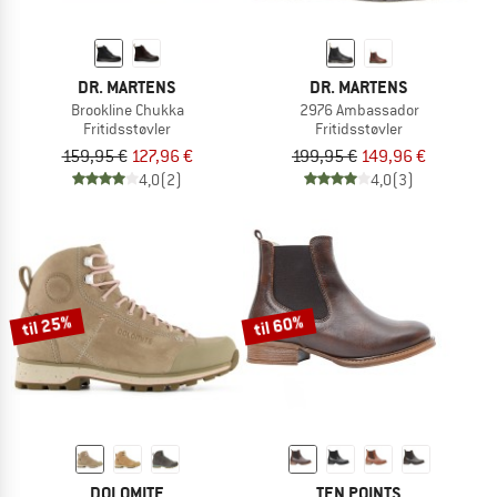
DR. MARTENS
DR. MARTENS
Brookline Chukka
2976 Ambassador
Fritidsstøvler
Fritidsstøvler
159,95 €
127,96 €
199,95 €
149,96 €
4,0
(2)
4,0
(3)
til 25%
til 60%
DOLOMITE
TEN POINTS