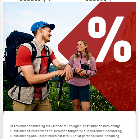
Our summer sale enters its next
Vi anvender cookies og tilsvarende teknologier for at sikre de nødvendige
phase
funktioner på vores website. Desuden tilbyder vi supplerende tjenester og
funktioner og analyserer vores datatrafik for at personalisere indhold og
NOW UP TO 50% OFF