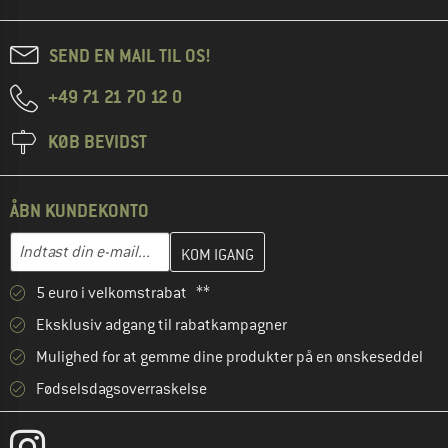
SEND EN MAIL TIL OS!
+49 71 21 70 12 0
KØB BEVIDST
ÅBN KUNDEKONTO
Indtast din e-mailadresse her, og opret i næste trin din kundekon
Indtast din e-mail...
5 euro i velkomstrabat **
Eksklusiv adgang til rabatkampagner
Mulighed for at gemme dine produkter på en ønskeseddel
Fødselsdagsoverraskelse