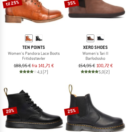
til 25%
35%
TEN POINTS
XERO SHOES
Women's Pandora Lace Boots
Women's Tari II
Fritidsstøvler
Barfodssko
188,95 €
fra 141,71 €
154,95 €
100,72 €
4,1
(7)
5,0
(2)
20%
25%