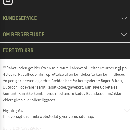
KUNDESERVICE
OM BERGFREUNDE
FORTRYD KØB
**Rabatkoden gælder fra en minimum købsværdi (efter returnering) på
40 euro. Rabatkoder ifm. oprettelse af en kundekonto kan kun indløses
én gang pr. person og ordre. Gælder ikke for kategorierne Bøger & kort,
Outdoor, Fødevarer samt Rabatkoder/gavekort. Kan ikke udbetales
kontant. Kan ikke kombineres med andre koder. Rabatkoden må ikke
videregives eller offentliggøres.
Highlights
En oversigt over hele webstedet giver vores
sitemap
.
BuildID XNAu5629cfyk