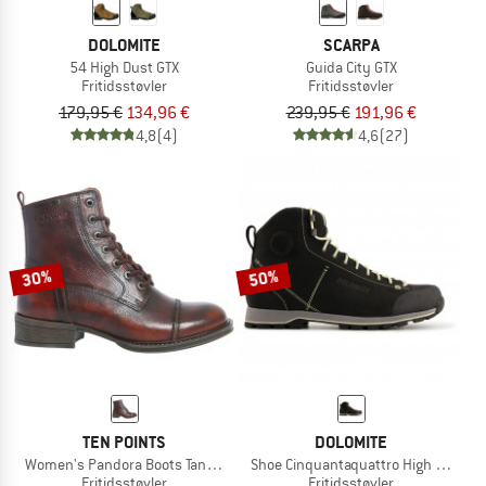
DOLOMITE
SCARPA
54 High Dust GTX
Guida City GTX
Fritidsstøvler
Fritidsstøvler
179,95 €
134,96 €
239,95 €
191,96 €
4,8
(4)
4,6
(27)
30%
50%
TEN POINTS
DOLOMITE
Women's Pandora Boots Tanned Leather
Shoe Cinquantaquattro High Fg GTX
Fritidsstøvler
Fritidsstøvler