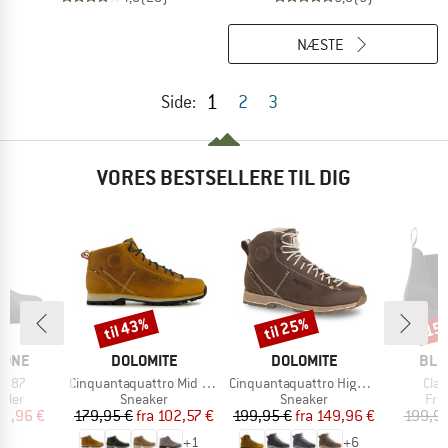
NÆSTE
1
Side:
2
3
VORES BESTSELLERE TIL DIG
til 43%
til 25%
15
Rabat
Rabat
Raba
MÆRKE
MÆRKE
MÆR
TONE
DOLOMITE
DOLOMITE
BLU
Artikel
Artikel
Artik
#587
Cinquantaquattro Mid Full Grain Leather Evo
Cinquantaquattro High Full Grain Leather Evo GTX
Cla
ruppe
Produktgruppe
Produktgruppe
Pro
øvler
Sneaker
Sneaker
Frit
is
dsat pris
Pris
Nedsat pris
Pris
Nedsat pris
69,96 €
179,95 €
fra
102,57 €
199,95 €
fra
149,96 €
199,95
+
1
+
6