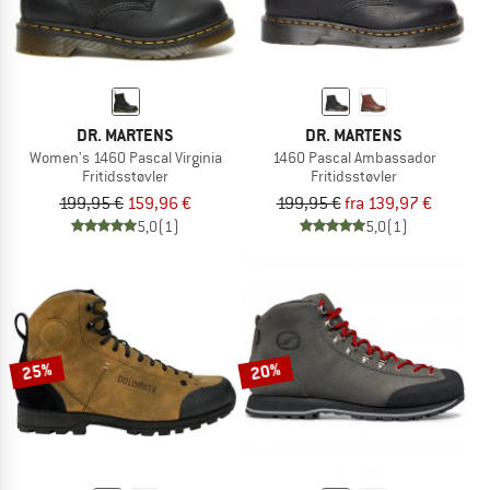
DR. MARTENS
DR. MARTENS
Women's 1460 Pascal Virginia
1460 Pascal Ambassador
Fritidsstøvler
Fritidsstøvler
199,95 €
159,96 €
199,95 €
fra 139,97 €
5,0
(1)
5,0
(1)
25%
20%