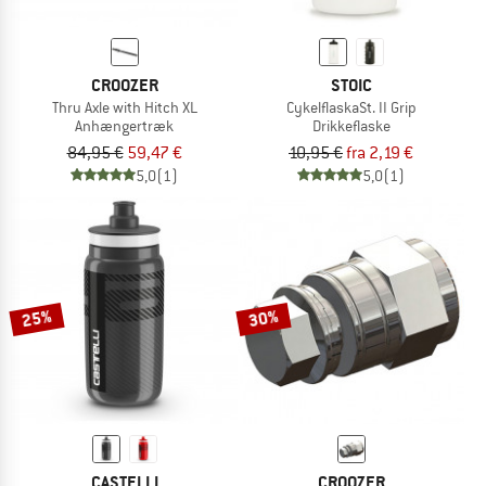
CROOZER
STOIC
Thru Axle with Hitch XL
CykelflaskaSt. II Grip
Anhængertræk
Drikkeflaske
84,95 €
59,47 €
10,95 €
fra 2,19 €
5,0
(1)
5,0
(1)
25%
30%
CASTELLI
CROOZER