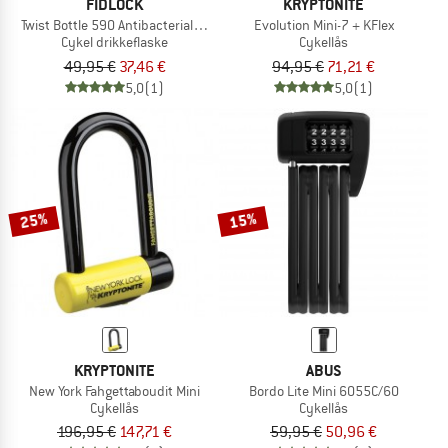
FIDLOCK
KRYPTONITE
Twist Bottle 590 Antibacterial + Bike Base
Evolution Mini-7 + KFlex
Cykel drikkeflaske
Cykellås
49,95 €
37,46 €
94,95 €
71,21 €
5,0
(1)
5,0
(1)
25%
15%
KRYPTONITE
ABUS
New York Fahgettaboudit Mini
Bordo Lite Mini 6055C/60
Cykellås
Cykellås
196,95 €
147,71 €
59,95 €
50,96 €