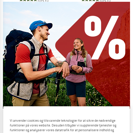
Our summer sale enters its next
Vi anvender cookies og tilsvarende teknologier for at sikre de nødvendige
phase
funktioner på vores website. Desuden tilbyder vi supplerende tjenester og
funktioner og analyserer vores datatrafik for at personalisere indhold og
NOW UP TO 50% OFF