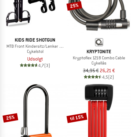
25%
KIDS RIDE SHOTGUN
MTB Front Kindersitz/Lenker Combo Set
KRYPTONITE
Cykelstol
Kryptoflex 1218 Combo Cable
Udsolgt
Cykellås
4,7
(3)
34,95 €
26,21 €
4,5
(2)
til 15%
25%