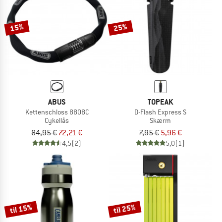
15%
25%
ABUS
TOPEAK
Kettenschloss 8808C
D-Flash Express S
Cykellås
Skærm
84,95 €
72,21 €
7,95 €
5,96 €
4,5
(2)
5,0
(1)
til 15%
til 25%