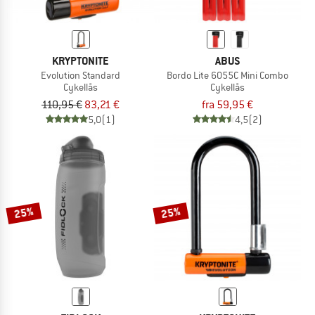
KRYPTONITE
ABUS
Evolution Standard
Bordo Lite 6055C Mini Combo
Cykellås
Cykellås
110,95 €
83,21 €
fra 59,95 €
5,0
(1)
4,5
(2)
25%
25%