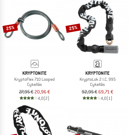
25%
25%
KRYPTONITE
KRYPTONITE
KryptoFlex 710 Looped
KryptoLok 2 I.C. 995
Cykellås
Cykellås
27,95 €
20,96 €
92,95 €
69,71 €
4,0
(2)
4,0
(1)