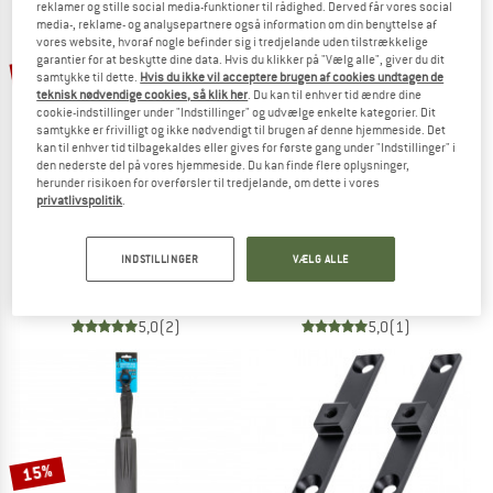
reklamer og stille social media-funktioner til rådighed. Derved får vores social
media-, reklame- og analysepartnere også information om din benyttelse af
vores website, hvoraf nogle befinder sig i tredjelande uden tilstrækkelige
TO THE SALE
garantier for at beskytte dine data. Hvis du klikker på "Vælg alle", giver du dit
til 25%
samtykke til dette.
Hvis du ikke vil acceptere brugen af cookies undtagen de
teknisk nødvendige cookies, så klik her
. Du kan til enhver tid ændre dine
cookie-indstillinger under "Indstillinger" og udvælge enkelte kategorier. Dit
samtykke er frivilligt og ikke nødvendigt til brugen af denne hjemmeside. Det
kan til enhver tid tilbagekaldes eller gives for første gang under "Indstillinger" i
den nederste del på vores hjemmeside. Du kan finde flere oplysninger,
herunder risikoen for overførsler til tredjelande, om dette i vores
privatlivspolitik
.
ELITE
ORTLIEB
Fly 550 ml
QL2-Lock
INDSTILLINGER
VÆLG ALLE
Cykel drikkeflaske
Rejselås
8,00 €
fra 6,00 €
27,95 €
5,0
(2)
5,0
(1)
15%