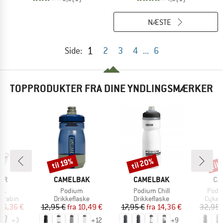
NÆSTE
1
Side:
2
3
4
...
6
TOPPRODUKTER FRA DINE YNDLINGSMÆRKER
til 20%
til
til 19%
Rabat
Rabat
Raba
E
MÆRKE
MÆRKE
MÆ
OR
CAMELBAK
CAMELBAK
CA
Artikel
Artikel
Artike
ck
Podium
Podium Chill
Podi
ppe
Produktgruppe
Produktgruppe
Produ
arabin
Drikkeflaske
Drikkeflaske
Cykel 
is
dsat pris
Pris
Nedsat pris
Pris
Nedsat pris
26,36 €
12,95 €
fra
10,49 €
17,95 €
fra
14,36 €
32,95 
+
3
+
12
+
9