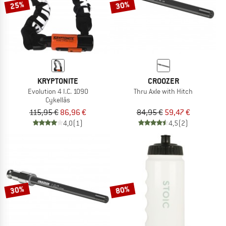
25%
30%
KRYPTONITE
CROOZER
Evolution 4 I.C. 1090
Thru Axle with Hitch
Cykellås
115,95 €
86,96 €
84,95 €
59,47 €
4,0
(1)
4,5
(2)
30%
80%