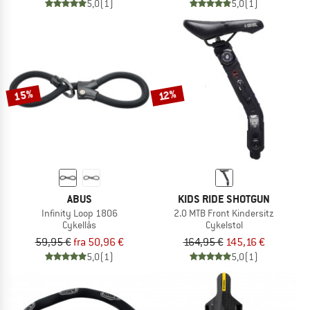
5,0
(1)
5,0
(1)
15%
12%
ABUS
KIDS RIDE SHOTGUN
Infinity Loop 1806
2.0 MTB Front Kindersitz
Cykellås
Cykelstol
59,95 €
fra 50,96 €
164,95 €
145,16 €
5,0
(1)
5,0
(1)