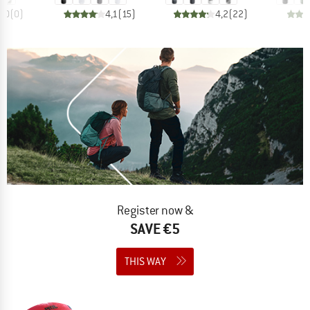
0,0
(
0
)
4,1
(
15
)
4,2
(
22
)
Register now &
SAVE €5
THIS WAY