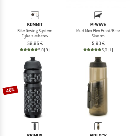
KOMMIT
M-WAVE
Bike Towing System
Mud Max Flex Front/Rear
Cykelslæbetov
Skærm
59,95 €
5,90 €
5,0
(9)
5,0
(1)
40%
PRIMUS
FIDLOCK