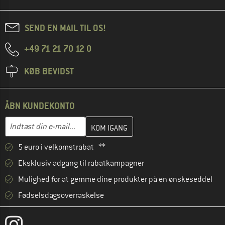
SEND EN MAIL TIL OS!
+49 71 21 70 12 0
KØB BEVIDST
ÅBN KUNDEKONTO
Indtast din e-mailadresse her, og opret i næste trin din kundekon
E-mail-adresse
5 euro i velkomstrabat **
Eksklusiv adgang til rabatkampagner
Mulighed for at gemme dine produkter på en ønskeseddel
Fødselsdagsoverraskelse