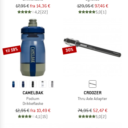
17,95 €
fra 14,36 €
129,95 €
97,46 €
4,2
(22)
5,0
(1)
til 19%
30%
CAMELBAK
CROOZER
Podium
Thru Axle Adapter
Drikkeflaske
12,95 €
fra 10,49 €
74,95 €
52,47 €
4,1
(15)
5,0
(2)