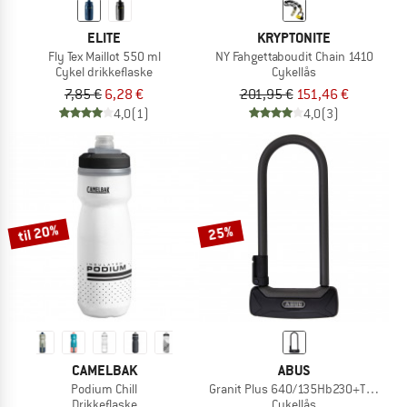
ELITE
KRYPTONITE
Fly Tex Maillot 550 ml
NY Fahgettaboudit Chain 1410
Cykel drikkeflaske
Cykellås
7,85 €
6,28 €
201,95 €
151,46 €
4,0
(1)
4,0
(3)
til 20%
25%
CAMELBAK
ABUS
Podium Chill
Granit Plus 640/135Hb230+Texkf Bk
Drikkeflaske
Cykellås