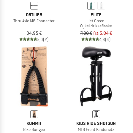
ORTLIEB
ELITE
Thru Axle M6-Connector
Jet Green
Cykel drikkeflaske
34,95 €
7,30 €
fra 5,84 €
5,0
(2)
4,8
(4)
KOMMIT
KIDS RIDE SHOTGUN
Bike Bungee
MTB Front Kindersitz