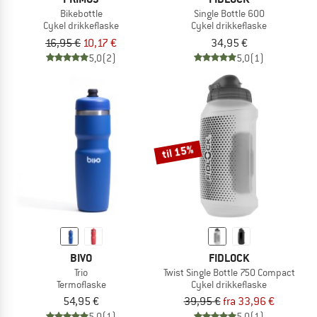
Bikebottle
Single Bottle 600
Cykel drikkeflaske
Cykel drikkeflaske
16,95 €
10,17 €
34,95 €
5,0
(2)
5,0
(1)
til 15%
BIVO
FIDLOCK
Trio
Twist Single Bottle 750 Compact
Termoflaske
Cykel drikkeflaske
54,95 €
39,95 €
fra 33,96 €
5,0
(1)
5,0
(1)