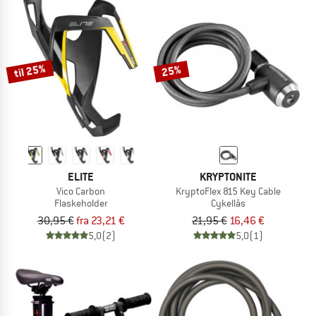
til 25%
25%
ELITE
KRYPTONITE
Vico Carbon
KryptoFlex 815 Key Cable
Flaskeholder
Cykellås
30,95 €
fra 23,21 €
21,95 €
16,46 €
5,0
(2)
5,0
(1)