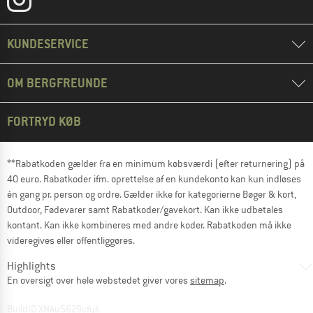
KUNDESERVICE
OM BERGFREUNDE
FORTRYD KØB
**Rabatkoden gælder fra en minimum købsværdi (efter returnering) på
40 euro. Rabatkoder ifm. oprettelse af en kundekonto kan kun indløses
én gang pr. person og ordre. Gælder ikke for kategorierne Bøger & kort,
Outdoor, Fødevarer samt Rabatkoder/gavekort. Kan ikke udbetales
kontant. Kan ikke kombineres med andre koder. Rabatkoden må ikke
videregives eller offentliggøres.
Highlights
En oversigt over hele webstedet giver vores
sitemap
.
BuildID XNAu5629cfyk