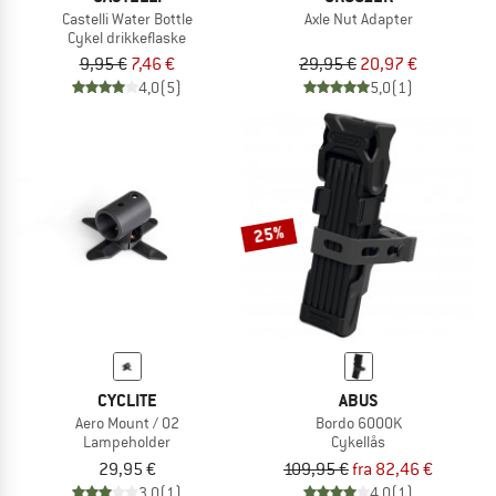
Castelli Water Bottle
Axle Nut Adapter
Cykel drikkeflaske
9,95 €
7,46 €
29,95 €
20,97 €
4,0
(5)
5,0
(1)
25%
CYCLITE
ABUS
Aero Mount / 02
Bordo 6000K
Lampeholder
Cykellås
29,95 €
109,95 €
fra 82,46 €
3,0
(1)
4,0
(1)