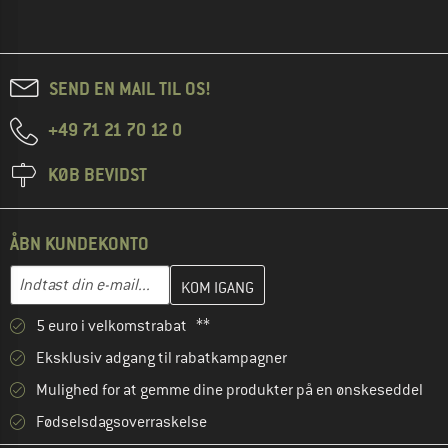
SEND EN MAIL TIL OS!
+49 71 21 70 12 0
KØB BEVIDST
ÅBN KUNDEKONTO
Indtast din e-mailadresse her, og opret i næste trin din kundekon
E-mail-adresse
5 euro i velkomstrabat **
Eksklusiv adgang til rabatkampagner
Mulighed for at gemme dine produkter på en ønskeseddel
Fødselsdagsoverraskelse