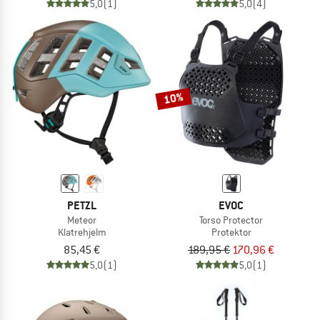
5,0
(1)
5,0
(4)
10%
PETZL
EVOC
Meteor
Torso Protector
Klatrehjelm
Protektor
85,45 €
189,95 €
170,96 €
5,0
(1)
5,0
(1)