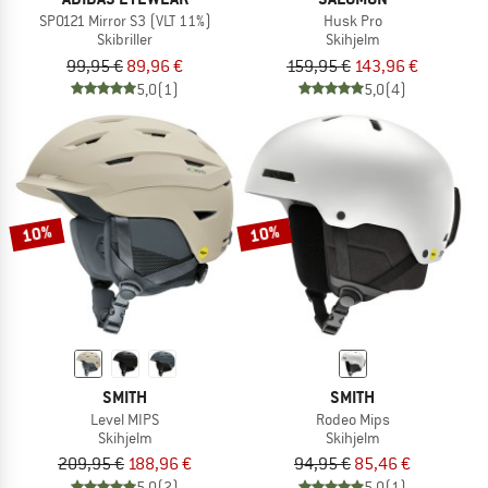
SP0121 Mirror S3 (VLT 11%)
Husk Pro
Skibriller
Skihjelm
99,95 €
89,96 €
159,95 €
143,96 €
5,0
(1)
5,0
(4)
10%
10%
SMITH
SMITH
Level MIPS
Rodeo Mips
Skihjelm
Skihjelm
209,95 €
188,96 €
94,95 €
85,46 €
5,0
(2)
5,0
(1)