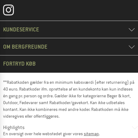
KUNDESERVICE
OM BERGFREUNDE
FORTRYD KØB
**Rabatkoden gælder fra en minimum købsværdi (efter returnering) på
40 euro. Rabatkoder ifm. oprettelse af en kundekonto kan kun indløses
én gang pr. person og ordre. Gælder ikke for kategorierne Bøger & kort,
Outdoor, Fødevarer samt Rabatkoder/gavekort. Kan ikke udbetales
kontant. Kan ikke kombineres med andre koder. Rabatkoden må ikke
videregives eller offentliggøres.
Highlights
En oversigt over hele webstedet giver vores
sitemap
.