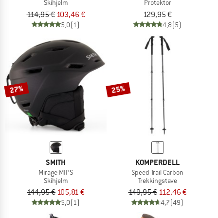
Skihjelm
Protektor
114,95 €
103,46 €
129,95 €
5,0
(1)
4,8
(5)
27%
25%
SMITH
KOMPERDELL
Mirage MIPS
Speed Trail Carbon
Skihjelm
Trekkingstave
144,95 €
105,81 €
149,95 €
112,46 €
5,0
(1)
4,7
(49)