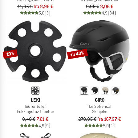
11,95 €
fra 8,96 €
9,95 €
8,06 €
5,0
(3)
4,9
(34)
til 40%
19%
LEKI
GIRO
Tourenteller
Tor Spherical
Trekkingstav-tilbehør
Skihjelm
9,40 €
7,61 €
279,95 €
fra 167,97 €
4,9
(9)
5,0
(1)