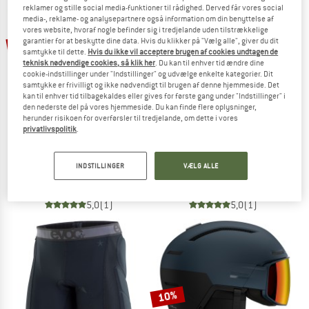
reklamer og stille social media-funktioner til rådighed. Derved får vores social
media-, reklame- og analysepartnere også information om din benyttelse af
TO THE SALE
vores website, hvoraf nogle befinder sig i tredjelande uden tilstrækkelige
10%
10%
garantier for at beskytte dine data. Hvis du klikker på "Vælg alle", giver du dit
samtykke til dette.
Hvis du ikke vil acceptere brugen af cookies undtagen de
teknisk nødvendige cookies, så klik her
. Du kan til enhver tid ændre dine
cookie-indstillinger under "Indstillinger" og udvælge enkelte kategorier. Dit
samtykke er frivilligt og ikke nødvendigt til brugen af denne hjemmeside. Det
kan til enhver tid tilbagekaldes eller gives for første gang under "Indstillinger" i
den nederste del på vores hjemmeside. Du kan finde flere oplysninger,
herunder risikoen for overførsler til tredjelande, om dette i vores
privatlivspolitik
.
ATOMIC
BOLLÉ
Kid's Revent Visor Junior
X-Fusion Pure Cat. 2
INDSTILLINGER
VÆLG ALLE
Skihjelm
Skihjelm
149,95 €
134,96 €
259,95 €
233,96 €
5,0
(1)
5,0
(1)
10%