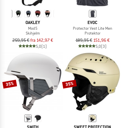
OAKLEY
EVOC
Mod5
Protector Vest Lite Men
Skihjelm
Protektor
259,95 €
fra 142,97 €
189,95 €
151,96 €
5,0
(1)
5,0
(3)
35%
35%
SMITH
SWEET PROTECTION