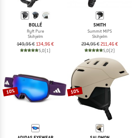
BOLLÉ
SMITH
Ryft Pure
Summit MIPS
Skihjelm
Skihjelm
149,95 €
134,96 €
234,95 €
211,46 €
5,0
(1)
5,0
(2)
10%
10%
ADIDAS EYEWEAR
SALOMON