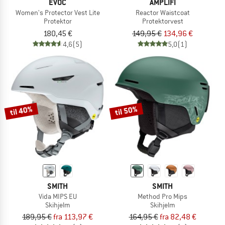
EVOC
AMPLIFI
Women's Protector Vest Lite
Reactor Waistcoat
Protektor
Protektorvest
180,45 €
149,95 €
134,96 €
4,6
(5)
5,0
(1)
til 40%
til 50%
SMITH
SMITH
Vida MIPS EU
Method Pro Mips
Skihjelm
Skihjelm
189,95 €
fra 113,97 €
164,95 €
fra 82,48 €