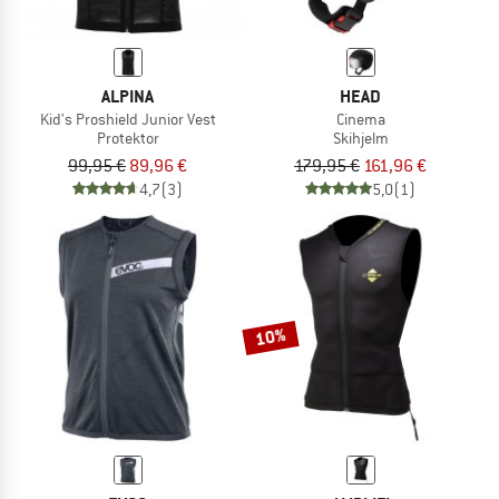
ALPINA
HEAD
Kid's Proshield Junior Vest
Cinema
Protektor
Skihjelm
99,95 €
89,96 €
179,95 €
161,96 €
4,7
(3)
5,0
(1)
10%