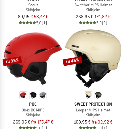
Scout
Switcher MIPS Helmet
Skihjelm
Skihjelm
89,95 €
58,47 €
268,95 €
174,82 €
5,0
(1)
5,0
(2)
til 35%
til 45%
POC
SWEET PROTECTION
Obex BC MIPS
Looper MIPS Helmet
Skihjelm
Skihjelm
269,95 €
fra 175,47 €
168,95 €
fra 92,92 €
5,0
(3)
5,0
(1)