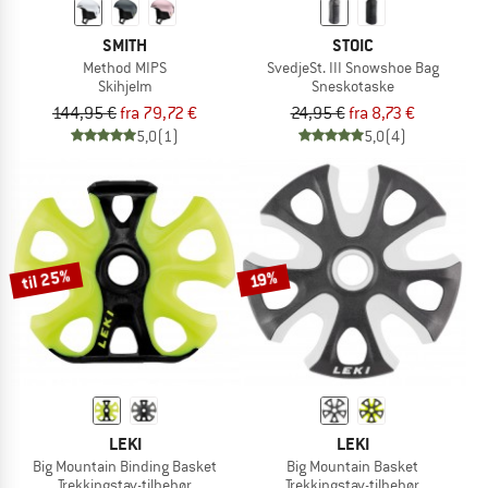
SMITH
STOIC
Method MIPS
SvedjeSt. III Snowshoe Bag
Skihjelm
Sneskotaske
144,95 €
fra 79,72 €
24,95 €
fra 8,73 €
5,0
(1)
5,0
(4)
til 25%
19%
LEKI
LEKI
Big Mountain Binding Basket
Big Mountain Basket
Trekkingstav-tilbehør
Trekkingstav-tilbehør