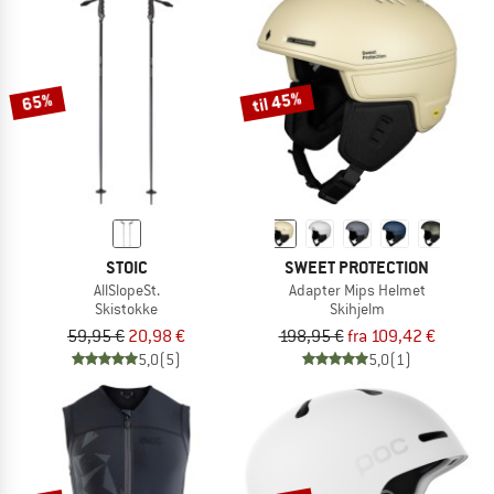
til 45%
65%
STOIC
SWEET PROTECTION
AllSlopeSt.
Adapter Mips Helmet
Skistokke
Skihjelm
59,95 €
20,98 €
198,95 €
fra 109,42 €
5,0
(5)
5,0
(1)