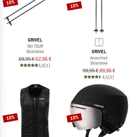
10%
10%
GRIVEL
SKI TOUR
GRIVEL
Skistokke
Anarchist
69,95 €
62,96 €
Skistokke
5,0
(1)
99,95 €
89,96 €
4,5
(2)
10%
10%