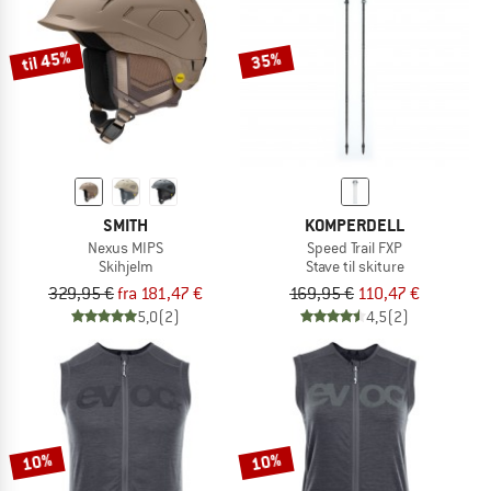
til 45%
35%
SMITH
KOMPERDELL
Nexus MIPS
Speed Trail FXP
Skihjelm
Stave til skiture
329,95 €
fra 181,47 €
169,95 €
110,47 €
5,0
(2)
4,5
(2)
10%
10%