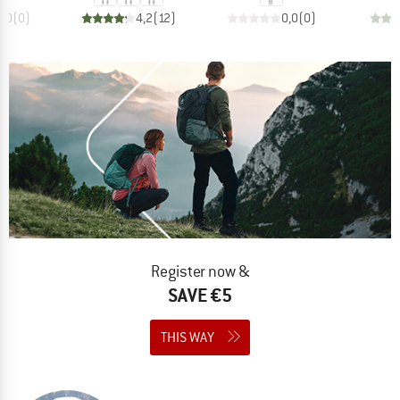
0,0
(
0
)
4,2
(
12
)
0,0
(
0
)
Register now &
SAVE €5
THIS WAY