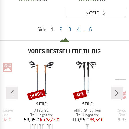
NÆSTE
1
Side:
2
3
4
...
6
VORES BESTSELLERE TIL DIG
til 40%
47%
60
Rabat
Rabat
Raba
KE
MÆRKE
MÆRKE
STOIC
STOIC
Artikel
Artikel
Artikel
xclusive
AllTrailSt.
AllTrailSt. Carbon
Svedje
ruppe
Produktgruppe
Produktgruppe
Produ
kiture
Trekkingstave
Trekkingstave
Fastgø
is
dsat pris
Pris
Nedsat pris
Pris
Nedsat pris
9,97 €
59,95 €
fra
37,77 €
119,95 €
63,57 €
9,95 