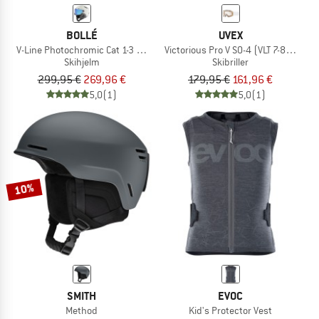
BOLLÉ
UVEX
V-Line Photochromic Cat 1-3 (VLT 45-12%)
Victorious Pro V S0-4 (VLT 7-81%)
Skihjelm
Skibriller
299,95 €
269,96 €
179,95 €
161,96 €
5,0
(1)
5,0
(1)
10%
SMITH
EVOC
Method
Kid's Protector Vest