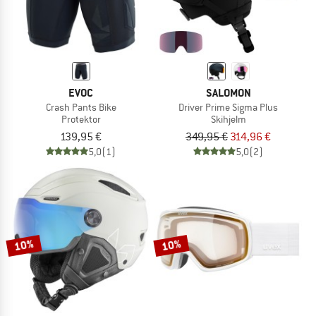
EVOC
SALOMON
Crash Pants Bike
Driver Prime Sigma Plus
Protektor
Skihjelm
139,95 €
349,95 €
314,96 €
5,0
(1)
5,0
(2)
10%
10%