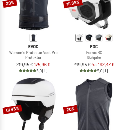
til 35%
20%
EVOC
POC
Women's Protector Vest Pro
Fornix BC
Protektor
Skihjelm
219,95 €
175,96 €
249,95 €
fra 162,47 €
5,0
(1)
5,0
(1)
til 45%
20%