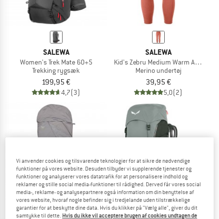
SALEWA
SALEWA
Women's Trek Mate 60+5
Kid's Zebru Medium Warm AMR Tight
Trekking rygsæk
Merino undertøj
199,95 €
39,95 €
4,7
(3)
5,0
(2)
Vi anvender cookies og tilsvarende teknologier for at sikre de nødvendige
funktioner på vores website. Desuden tilbyder vi supplerende tjenester og
funktioner og analyserer vores datatrafik for at personalisere indhold og
reklamer og stille social media-funktioner til rådighed. Derved får vores social
media-, reklame- og analysepartnere også information om din benyttelse af
vores website, hvoraf nogle befinder sig i tredjelande uden tilstrækkelige
garantier for at beskytte dine data. Hvis du klikker på "Vælg alle", giver du dit
samtykke til dette.
Hvis du ikke vil acceptere brugen af cookies undtagen de