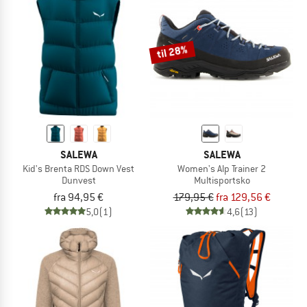
til 28%
SALEWA
SALEWA
Kid's Brenta RDS Down Vest
Women's Alp Trainer 2
Dunvest
Multisportsko
fra 94,95 €
179,95 €
fra 129,56 €
5,0
(1)
4,6
(13)