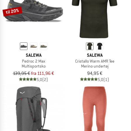
til 20%
SALEWA
SALEWA
Pedroc 2 Max
Cristallo Warm AMR Tee
Multisportsko
Merino undertøj
139,95 €
fra 111,96 €
94,95 €
5,0
(2)
5,0
(1)