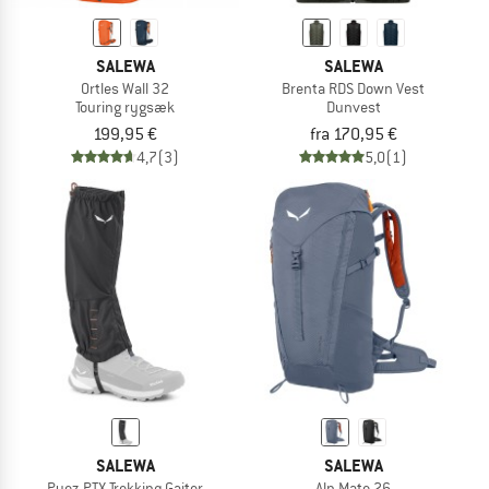
SALEWA
SALEWA
Ortles Wall 32
Brenta RDS Down Vest
Touring rygsæk
Dunvest
199,95 €
fra 170,95 €
4,7
(3)
5,0
(1)
SALEWA
SALEWA
Puez PTX Trekking Gaiter
Alp Mate 26