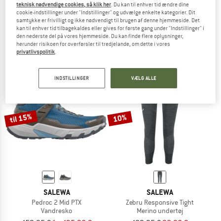
teknisk nødvendige cookies, så klik her
. Du kan til enhver tid ændre dine
SALEWA
SALEWA
cookie-indstillinger under "Indstillinger" og udvælge enkelte kategorier. Dit
samtykke er frivilligt og ikke nødvendigt til brugen af denne hjemmeside. Det
Microfibre Liner Silverized
Alptrek 42
kan til enhver tid tilbagekaldes eller gives for første gang under "Indstillinger" i
Rejsesovepose
Vandrerygsæk
den nederste del på vores hjemmeside. Du kan finde flere oplysninger,
84,95 €
219,95 €
herunder risikoen for overførsler til tredjelande, om dette i vores
5,0
(1)
5,0
(2)
privatlivspolitik
.
INDSTILLINGER
VÆLG ALLE
til 15%
10%
SALEWA
SALEWA
Pedroc 2 Mid PTX
Zebru Responsive Tight
Vandresko
Merino undertøj