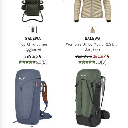
SALEWA
SALEWA
Pìcol Child Carrier
Women's Ortles Med 3 RDS Down Ja
Rygbærer
Dunjakke
399,95 €
319,95 €
191,97 €
5,0
(1)
5,0
(3)