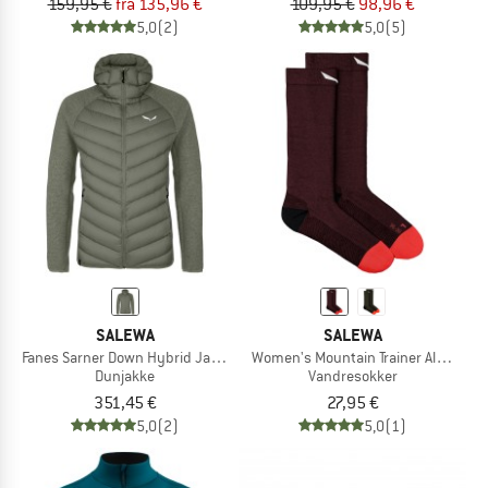
159,95 €
fra 135,96 €
109,95 €
98,96 €
5,0
(2)
5,0
(5)
SALEWA
SALEWA
Fanes Sarner Down Hybrid Jacket
Women's Mountain Trainer Alpine Me
Dunjakke
Vandresokker
351,45 €
27,95 €
5,0
(2)
5,0
(1)