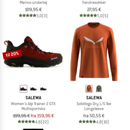
Merino undertøj
Vandresokker
109,95 €
27,95 €
5,0
(3)
5,0
(5)
til 20%
SALEWA
SALEWA
Women's Alp Trainer 2 GTX
Solidlogo Dry L/S Tee
Multisportsko
Longsleeve
199,95 €
fra 159,96 €
fra 50,55 €
4,8
(22)
4,8
(10)