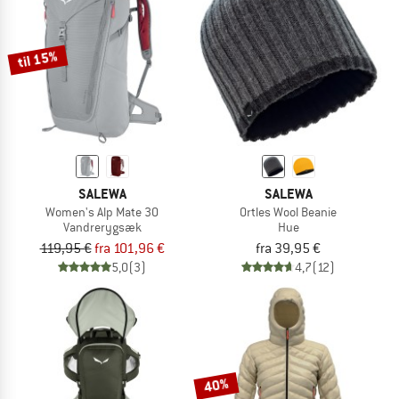
til 15%
SALEWA
SALEWA
Women's Alp Mate 30
Ortles Wool Beanie
Vandrerygsæk
Hue
119,95 €
fra 101,96 €
fra 39,95 €
5,0
(3)
4,7
(12)
40%