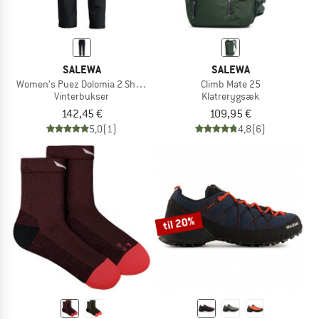
SALEWA
SALEWA
Women's Puez Dolomia 2 Short Pants
Climb Mate 25
Vinterbukser
Klatrerygsæk
142,45 €
109,95 €
5,0
(1)
4,8
(6)
til 20%