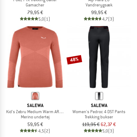
Gamacher
Vandrerygsæk
79,95 €
99,95 €
5,0
(1)
4,7
(3)
48%
SALEWA
SALEWA
Kid's Zebru Medium Warm ARM L/S Tee
Women's Pedroc 4 DST Pants
Merino undertøj
Trekking bukser
59,95 €
119,95 €
62,37 €
4,5
(2)
5,0
(3)