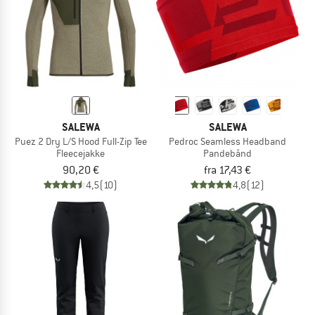
SALEWA
SALEWA
Puez 2 Dry L/S Hood Full-Zip Tee
Pedroc Seamless Headband
Fleecejakke
Pandebånd
90,20 €
fra 17,43 €
4,5
(10)
4,8
(12)