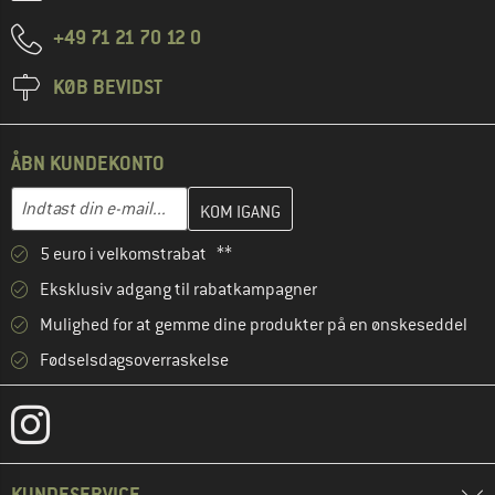
+49 71 21 70 12 0
KØB BEVIDST
ÅBN KUNDEKONTO
Indtast din e-mailadresse her, og opret i næste trin din kundekon
E-mail-adresse
5 euro i velkomstrabat **
Eksklusiv adgang til rabatkampagner
Mulighed for at gemme dine produkter på en ønskeseddel
Fødselsdagsoverraskelse
KUNDESERVICE