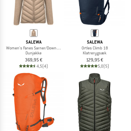
SALEWA
SALEWA
Women's Fanes Sarner/Down Hybrid Jacket
Ortles Climb 18
Dunjakke
Klatrerygsæk
369,95 €
129,95 €
4,5
(4)
5,0
(5)