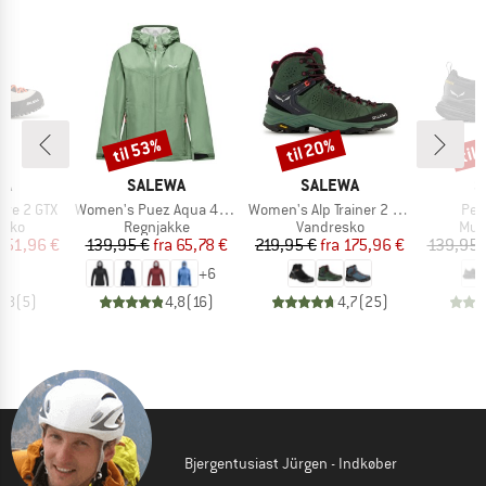
til 53%
til 20%
til
Rabat
Rabat
Raba
E
MÆRKE
MÆRKE
M
WA
SALEWA
SALEWA
S
Artikel
Artikel
Arti
ire 2 GTX
Women's Puez Aqua 4 PowerTex 2.5L Jacket
Women's Alp Trainer 2 Mid GTX
Ped
ruppe
Produktgruppe
Produktgruppe
Pro
hsko
Regnjakke
Vandresko
Mul
is
dsat pris
Pris
Nedsat pris
Pris
Nedsat pris
151,96 €
139,95 €
fra
65,78 €
219,95 €
fra
175,96 €
139,95 
+
6
3,8
(
5
)
4,8
(
16
)
4,7
(
25
)
Bjergentusiast Jürgen - Indkøber