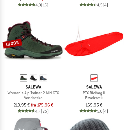
4,9
(15)
4,5
(4)
til 20%
SALEWA
SALEWA
Women's Alp Trainer 2 Mid GTX
PTX Bivibag II
Vandresko
Biwaksæk
219,95 €
fra 175,96 €
169,95 €
4,7
(25)
5,0
(4)