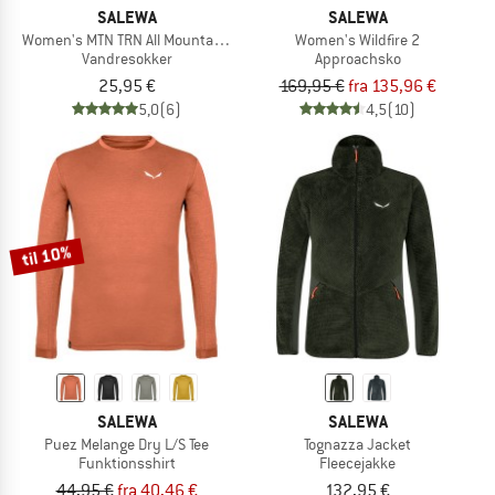
SALEWA
SALEWA
Women's MTN TRN All Mountain QRT Sock
Women's Wildfire 2
Vandresokker
Approachsko
25,95 €
169,95 €
fra 135,96 €
5,0
(6)
4,5
(10)
til 10%
SALEWA
SALEWA
Puez Melange Dry L/S Tee
Tognazza Jacket
Funktionsshirt
Fleecejakke
44,95 €
fra 40,46 €
132,95 €