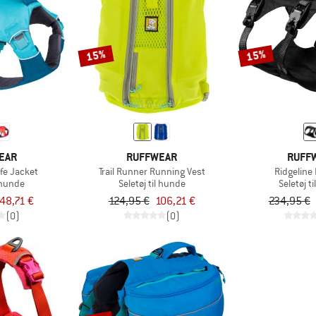
15%
15%
EAR
RUFFWEAR
RUFF
fe Jacket
Trail Runner Running Vest
Ridgeline
l hunde
Seletøj til hunde
Seletøj t
48,71 €
124,95 €
106,21 €
234,95 €
(0)
(0)