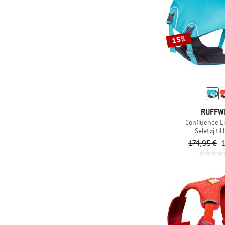
15%
RUFFW
Confluence Li
Seletøj ti
174,95 €
1