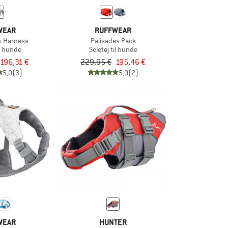
WEAR
RUFFWEAR
k Harness
Palisades Pack
il hunde
Seletøj til hunde
196,31 €
229,95 €
195,46 €
5,0
(3)
5,0
(2)
WEAR
HUNTER