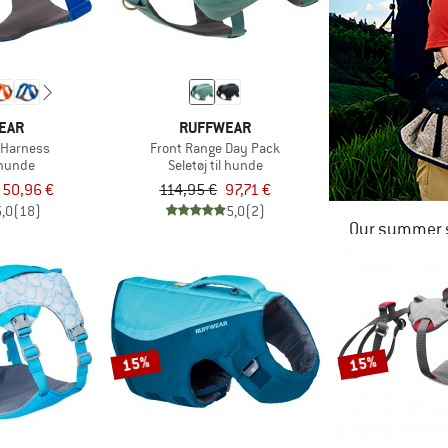
EAR
RUFFWEAR
 Harness
Front Range Day Pack
l hunde
Seletøj til hunde
a 50,96 €
114,95 €
97,71 €
5,0
(18)
5,0
(2)
Our summer s
15%
15%