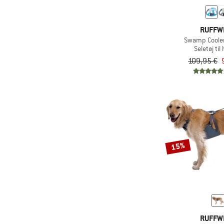
RUFFW
Swamp Coole
Seletøj ti
109,95 €
15%
RUFFW