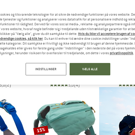
ookies og tilsvarende teknologier for at sikre de nødvendige funktioner på vores website. D
e tjenester og funktioner og analyserer vores datatrafik for at personalisere indhold og rekla
funktioner til rådighed. Derved får vores social media-, reklame- og analysepartnere også in
 vores website, hvoraf nogle befinder sig i tredjelande uden tilstrækkelige garantier for at b
 klikker på "Vælg alle", giver du dit samtykke til dette.
Hvis du ikke vil acceptere brugen af c
dvendige cookies, så klik her
. Du kan til enhver tid ændre dine cookie-indstillinger under "Ind
te kategorier. Dit samtykke er frivilligt og ikke nødvendigt til brugen af denne hjemmeside. D
lbagekaldes eller gives for første gang under "Indstillinger" i den nederste del på vores hjem
plysninger, herunder risikoen for overførsler til tredjelande, om dette i vores
privatlivspolitik
.
ER
HUNTER
HUN
 Up
Harness Hilo Comfort
Harness 
INDSTILLINGER
VÆLG ALLE
l hunde
Seletøj til hunde
Seletøj t
a 31,96 €
fra 23,95 €
fra 44
5,0
(2)
5,0
(4)
15%