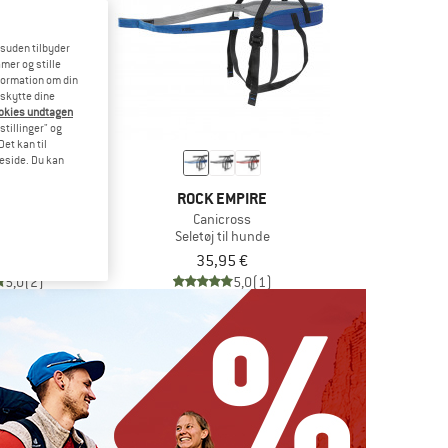
esuden tilbyder
mer og stille
formation om din
eskytte dine
ookies undtagen
stillinger" og
et kan til
meside. Du kan
TER
ROCK EMPIRE
Neoprene
Canicross
il hunde
Seletøj til hunde
,95 €
35,95 €
5,0
(2)
5,0
(1)