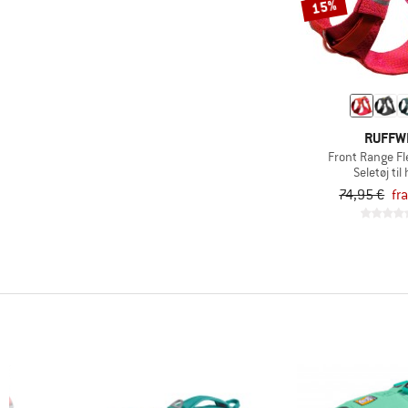
15%
RUFFW
Front Range F
Seletøj ti
74,95 €
fr