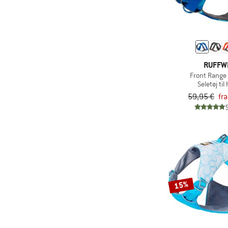
RUFFW
Front Range
Seletøj ti
59,95 €
fr
15%