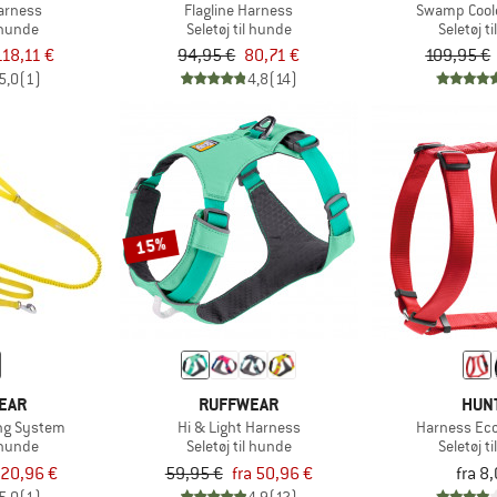
arness
Flagline Harness
Swamp Cool
l hunde
Seletøj til hunde
Seletøj t
118,11 €
94,95 €
80,71 €
109,95 €
5,0
(1)
4,8
(14)
15%
EAR
RUFFWEAR
HUN
ing System
Hi & Light Harness
Harness Ecc
l hunde
Seletøj til hunde
Seletøj t
20,96 €
59,95 €
fra 50,96 €
fra 8