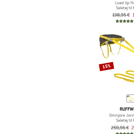
Load Up H
Seletøj ti
138,95 €
15%
RUFFW
Omnijore Jor
Seletøj ti
259,95 €
2