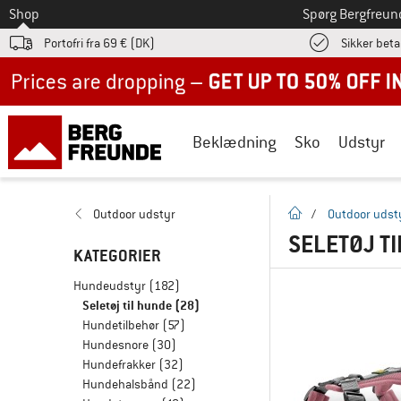
Til
Shop
Spørg Bergfreun
Portofri fra 69 € (DK)
Sikker beta
Up to 50% off now in our summer sale
Beklædning
Sko
Udstyr
Hjemmeside
Outdoor udstyr
/
Outdoor udst
SELETØJ T
KATEGORIER
Hundeudstyr
(182)
Seletøj til hunde
(28)
Hundetilbehør
(57)
Hundesnore
(30)
Hundefrakker
(32)
Hundehalsbånd
(22)