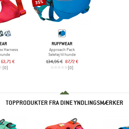
35%
EAR
RUFFWEAR
lex Harness
Approach Pack
l hunde
Seletøj til hunde
a 63,71 €
134,95 €
87,72 €
(0)
(0)
TOPPRODUKTER FRA DINE YNDLINGSMÆRKER