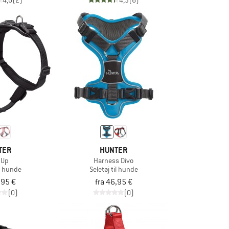
4,0
(2)
4,3
(6)
TER
HUNTER
 Up
Harness Divo
il hunde
Seletøj til hunde
,95 €
fra 46,95 €
(0)
(0)