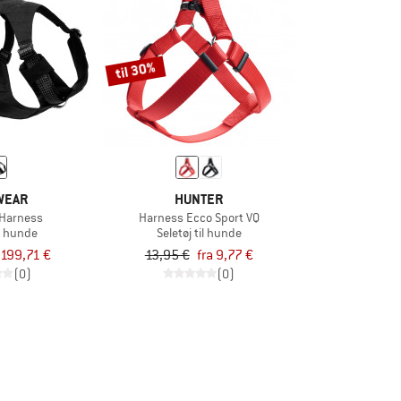
til 30%
WEAR
HUNTER
 Harness
Harness Ecco Sport VQ
il hunde
Seletøj til hunde
199,71 €
13,95 €
fra 9,77 €
(0)
(0)