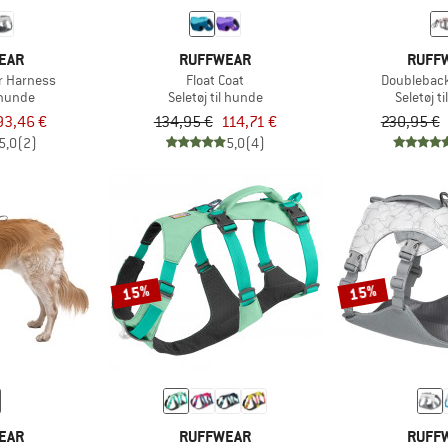
EAR
RUFFWEAR
RUFF
r Harness
Float Coat
Doublebac
l hunde
Seletøj til hunde
Seletøj t
93,46 €
134,95 €
114,71 €
230,95 €
5,0
(2)
5,0
(4)
15%
15%
EAR
RUFFWEAR
RUFF