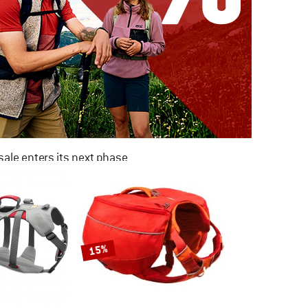
ale enters its next phase
NOW UP TO 50% OFF
TO THE SALE
15%