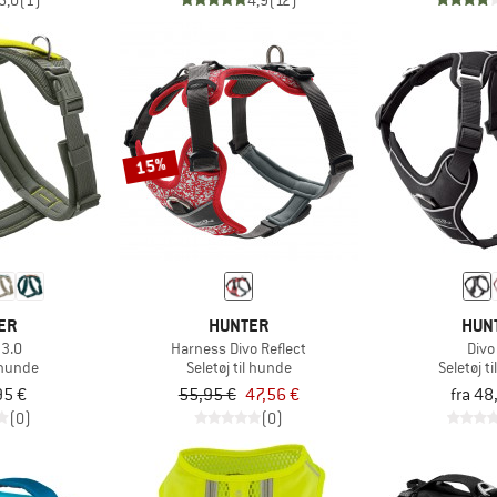
5,0
(1)
4,9
(12)
15%
ER
HUNTER
HUN
 3.0
Harness Divo Reflect
Divo
l hunde
Seletøj til hunde
Seletøj t
95 €
55,95 €
47,56 €
fra 48
(0)
(0)