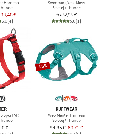
er Harness
Swimming Vest Moss
il hunde
Seletøj til hunde
93,46 €
fra 57,95 €
5,0
(4)
5,0
(1)
15%
TER
RUFFWEAR
o Sport VR
Web Master Harness
il hunde
Seletøj til hunde
,00 €
94,95 €
80,71 €