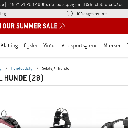
Ring til os på
de
|
+49 71 21 70 12 0
Ofte stillede spørgsmål & hjælp
Ordrestatus
Find betalingsoplysningerne her! Åbnes i en infoboks
Gå til retur
ling
100 dages returret
Klatring
Cykler
Vinter
Alle sportsgrene
Mærker
yr
/
Hundeudstyr
/
Seletøj til hunde
IL HUNDE
(28)