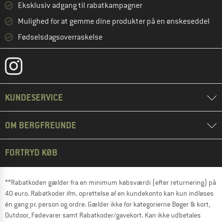
Eksklusiv adgang til rabatkampagner
Mulighed for at gemme dine produkter på en ønskeseddel
Fødselsdagsoverraskelse
KUNDESERVICE
OM BERGFREUNDE
FORTRYD KØB
**Rabatkoden gælder fra en minimum købsværdi (efter returnering) på
40 euro. Rabatkoder ifm. oprettelse af en kundekonto kan kun indløses
én gang pr. person og ordre. Gælder ikke for kategorierne Bøger & kort,
Outdoor, Fødevarer samt Rabatkoder/gavekort. Kan ikke udbetales