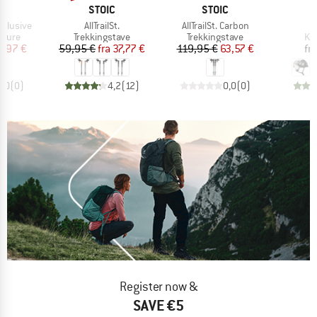
KE
MÆRKE
MÆRKE
STOIC
STOIC
Artikel
Artikel
A
xclusive
AllTrailSt.
AllTrailSt. Carbon
ruppe
Produktgruppe
Produktgruppe
Pr
kiture
Trekkingstave
Trekkingstave
Kl
is
dsat pris
Pris
Nedsat pris
Pris
Nedsat pris
9,97 €
59,95 €
fra
37,77 €
119,95 €
63,57 €
fra
0,0
(
0
)
4,2
(
12
)
0,0
(
0
)
Register now &
SAVE €5