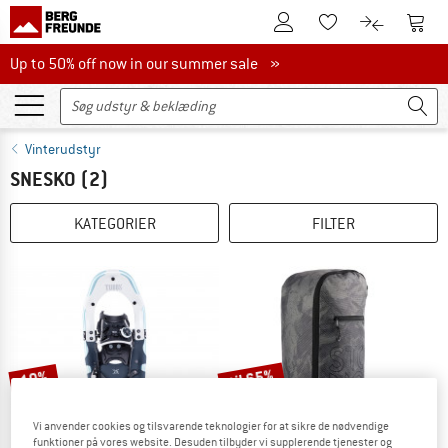
Til kundekontoen
Til 
Til huskesedlen.
Til produk
Up to 50% off now in our summer sale
Up to 50% off now in our summer sale »
Vinterudstyr
SNESKO
(2)
KATEGORIER
FILTER
til 65%
10%
Vi anvender cookies og tilsvarende teknologier for at sikre de nødvendige
funktioner på vores website. Desuden tilbyder vi supplerende tjenester og