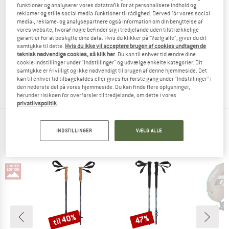
funktioner og analyserer vores datatrafik for at personalisere indhold og
reklamer og stille social media-funktioner til rådighed. Derved får vores social
media-, reklame- og analysepartnere også information om din benyttelse af
vores website, hvoraf nogle befinder sig i tredjelande uden tilstrækkelige
garantier for at beskytte dine data. Hvis du klikker på "Vælg alle", giver du dit
TUBBS
STOIC
samtykke til dette.
Hvis du ikke vil acceptere brugen af cookies undtagen de
Women's Panoramic 25
SvedjeSt. III Snowshoe Bag
teknisk nødvendige cookies, så klik her
. Du kan til enhver tid ændre dine
Snesko
Sneskotaske
cookie-indstillinger under "Indstillinger" og udvælge enkelte kategorier. Dit
samtykke er frivilligt og ikke nødvendigt til brugen af denne hjemmeside. Det
299,95 €
269,96 €
24,95 €
fra 8,73 €
kan til enhver tid tilbagekaldes eller gives for første gang under "Indstillinger" i
5,0
(1)
5,0
(4)
den nederste del på vores hjemmeside. Du kan finde flere oplysninger,
herunder risikoen for overførsler til tredjelande, om dette i vores
privatlivspolitik
.
MEST POPULÆRE PRODUKTER I
INDSTILLINGER
VÆLG ALLE
VINTERUDSTYR
til 40%
47%
Rabat
Rabat