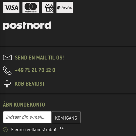
SEND EN MAIL TIL OS!
+49 71 21 70 12 0
KØB BEVIDST
ÅBN KUNDEKONTO
Indtast din e-mailadresse her, og opret i næste trin din kundekon
E-mail-adresse
5 euro i velkomstrabat **