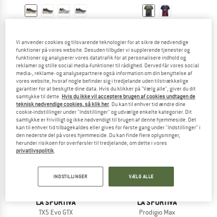
LA SPORTIVA
LA SPORTIVA
Prodigio Pro
Comp T-Shirt
Vi anvender cookies og tilsvarende teknologier for at sikre de nødvendige
Trailrunningsko
T-shirt
funktioner på vores website. Desuden tilbyder vi supplerende tjenester og
fra 185,95 €
52,20 €
funktioner og analyserer vores datatrafik for at personalisere indhold og
4,8
(9)
5,0
(1)
reklamer og stille social media-funktioner til rådighed. Derved får vores social
media-, reklame- og analysepartnere også information om din benyttelse af
vores website, hvoraf nogle befinder sig i tredjelande uden tilstrækkelige
garantier for at beskytte dine data. Hvis du klikker på "Vælg alle", giver du dit
samtykke til dette.
Hvis du ikke vil acceptere brugen af cookies undtagen de
teknisk nødvendige cookies, så klik her
. Du kan til enhver tid ændre dine
cookie-indstillinger under "Indstillinger" og udvælge enkelte kategorier. Dit
samtykke er frivilligt og ikke nødvendigt til brugen af denne hjemmeside. Det
til 25%
kan til enhver tid tilbagekaldes eller gives for første gang under "Indstillinger" i
den nederste del på vores hjemmeside. Du kan finde flere oplysninger,
herunder risikoen for overførsler til tredjelande, om dette i vores
privatlivspolitik
.
INDSTILLINGER
VÆLG ALLE
LA SPORTIVA
LA SPORTIVA
TX5 Evo GTX
Prodigio Max