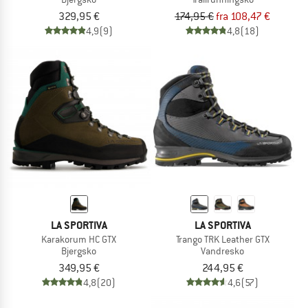
329,95 €
174,95 €
fra 108,47 €
4,9
(9)
4,8
(18)
LA SPORTIVA
LA SPORTIVA
Karakorum HC GTX
Trango TRK Leather GTX
Bjergsko
Vandresko
349,95 €
244,95 €
4,8
(20)
4,6
(57)