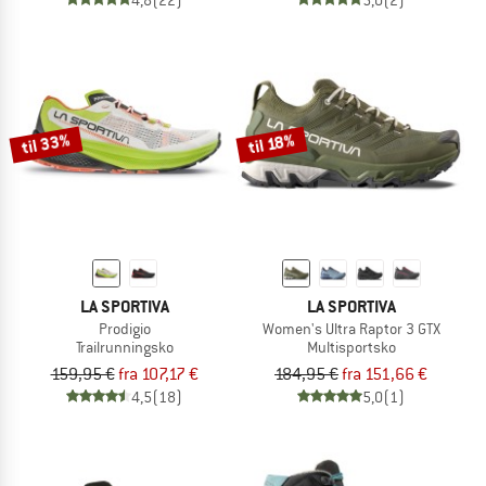
til 33%
til 18%
LA SPORTIVA
LA SPORTIVA
Prodigio
Women's Ultra Raptor 3 GTX
Trailrunningsko
Multisportsko
159,95 €
fra 107,17 €
184,95 €
fra 151,66 €
4,5
(18)
5,0
(1)