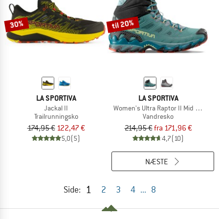
til 20%
30%
LA SPORTIVA
LA SPORTIVA
Jackal II
Women's Ultra Raptor II Mid Leather
Trailrunningsko
Vandresko
174,95 €
122,47 €
214,95 €
fra 171,96 €
5,0
(5)
4,7
(10)
NÆSTE
1
Side:
2
3
4
...
8