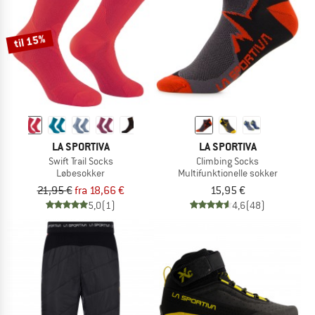
til 15%
LA SPORTIVA
LA SPORTIVA
Swift Trail Socks
Climbing Socks
Løbesokker
Multifunktionelle sokker
21,95 €
fra 18,66 €
15,95 €
5,0
(1)
4,6
(48)