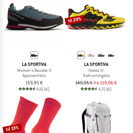
til 20%
LA SPORTIVA
LA SPORTIVA
Women's Boulder X
Helios III
Approachsko
Trailrunningsko
159,95 €
149,95 €
fra 119,96 €
4,6
(14)
4,5
(16)
til 13%