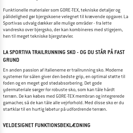
Funktionelle materialer som GORE-TEX, tekniske detaljer og
pålidelighed gør bjergskoene velegnet til krævende opgaver. La
Sportivas udvalg dækker alle mulige områder - fra lette
vandresko over bjergsko, der kan kombineres med stigejern,
hen til meget tekniske bjergstøvler.
LA SPORTIVA TRAILRUNNING SKO - OG DU STÅR PÅ FAST
GRUND
En anden passion af italienerne er trailrunning sko. Moderne
systemer for sålen giver den bedste grip, en optimal støtte til
foden og en meget god stødabsorbering. Det gode
ydermateriale sørger for robuste sko, som kan tåle hårdt
terræn. De kan købes med GORE-TEX membran og integrerede
gamacher, så de kan tåle alle vejrforhold. Med disse sko er du
startklar til en hurtig løbetur på udfordrende terræn.
VELDESIGNET FUNKTIONSBEKLÆDNING