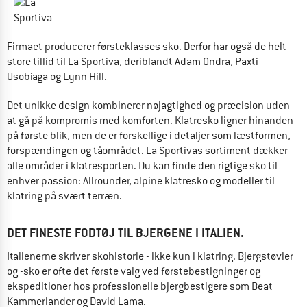
Firmaet producerer førsteklasses sko. Derfor har også de helt
store tillid til La Sportiva, deriblandt Adam Ondra, Paxti
Usobiaga og Lynn Hill.
Det unikke design kombinerer nøjagtighed og præcision uden
at gå på kompromis med komforten. Klatresko ligner hinanden
på første blik, men de er forskellige i detaljer som læstformen,
forspændingen og tåområdet. La Sportivas sortiment dækker
alle områder i klatresporten. Du kan finde den rigtige sko til
enhver passion: Allrounder, alpine klatresko og modeller til
klatring på svært terræn.
DET FINESTE FODTØJ TIL BJERGENE I ITALIEN.
Italienerne skriver skohistorie - ikke kun i klatring. Bjergstøvler
og -sko er ofte det første valg ved førstebestigninger og
ekspeditioner hos professionelle bjergbestigere som Beat
Kammerlander og David Lama.