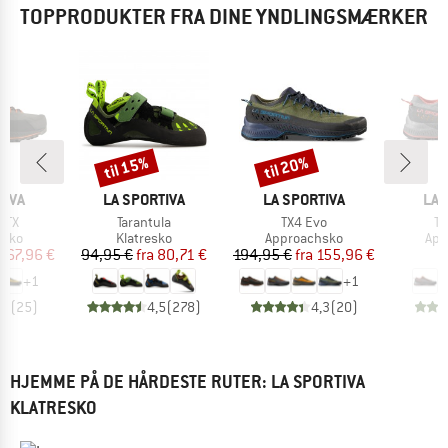
TOPPRODUKTER FRA DINE YNDLINGSMÆRKER
til 15%
til 20%
Rabat
Rabat
MÆRKE
MÆRKE
MÆ
TIVA
LA SPORTIVA
LA SPORTIVA
LA 
Artikel
Artikel
Ar
GTX
Tarantula
TX4 Evo
Tx
ruppe
Produktgruppe
Produktgruppe
Pro
hsko
Klatresko
Approachsko
App
is
dsat pris
Pris
Nedsat pris
Pris
Nedsat pris
167,96 €
94,95 €
fra
80,71 €
194,95 €
fra
155,96 €
1
+
1
+
1
,5
(
25
)
4,5
(
278
)
4,3
(
20
)
HJEMME PÅ DE HÅRDESTE RUTER: LA SPORTIVA
KLATRESKO