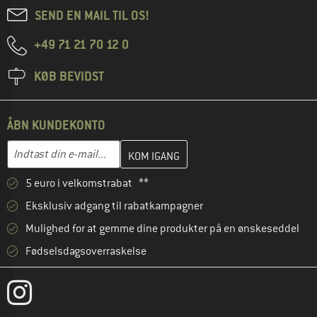
SEND EN MAIL TIL OS!
+49 71 21 70 12 0
KØB BEVIDST
ÅBN KUNDEKONTO
Indtast din e-mailadresse her, og opret i næste trin din kundekon
E-mail-adresse
5 euro i velkomstrabat **
Eksklusiv adgang til rabatkampagner
Mulighed for at gemme dine produkter på en ønskeseddel
Fødselsdagsoverraskelse