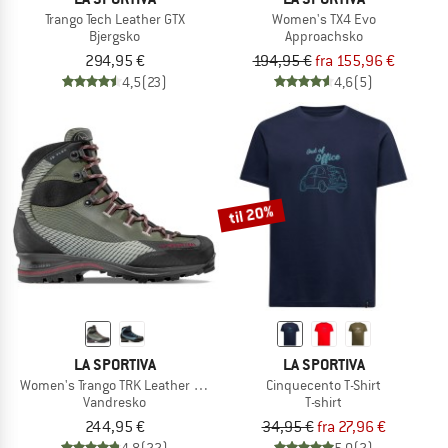
Trango Tech Leather GTX
Women's TX4 Evo
Bjergsko
Approachsko
294,95 €
194,95 €
fra 155,96 €
4,5
(23)
4,6
(5)
til 20%
LA SPORTIVA
LA SPORTIVA
Women's Trango TRK Leather GTX
Cinquecento T-Shirt
Vandresko
T-shirt
244,95 €
34,95 €
fra 27,96 €
4,8
(22)
5,0
(2)