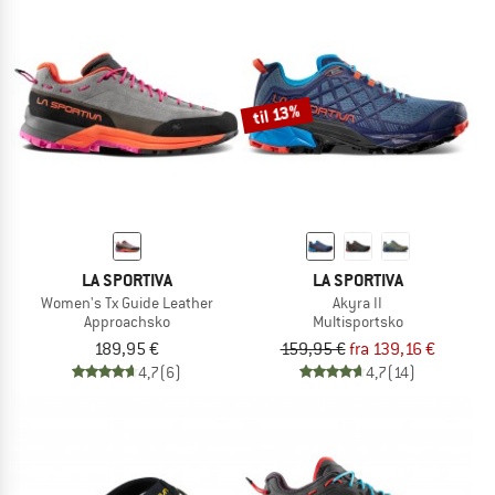
til 13%
LA SPORTIVA
LA SPORTIVA
Women's Tx Guide Leather
Akyra II
Approachsko
Multisportsko
189,95 €
159,95 €
fra 139,16 €
4,7
(6)
4,7
(14)