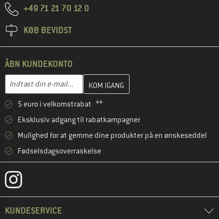
+49 71 21 70 12 0
KØB BEVIDST
ÅBN KUNDEKONTO
Indtast din e-mailadresse her, og opret i næste trin din kundekon
E-mail-adresse
5 euro i velkomstrabat **
Eksklusiv adgang til rabatkampagner
Mulighed for at gemme dine produkter på en ønskeseddel
Fødselsdagsoverraskelse
KUNDESERVICE