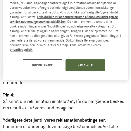
defekt, hvornår er defekten opstået/ hvornår blev du 
media-, reklame- og analysepartnere også information om din benyttelse af
opmærksom på defekten, er varens funktion reduceret 
vores website, hvoraf nogle befinder sig i tredjelande uden tilstrækkelige
garantier for at beskytte dine data. Hvis du klikker på "Vælg alle", giver du dit
pga. defekten?
samtykke til dette.
Hvis du ikke vil acceptere brugen af cookies undtagen de
teknisk nødvendige cookies, så klik her
. Du kan til enhver tid ændre dine
Trin 2:
cookie-indstillinger under "Indstillinger" og udvælge enkelte kategorier. Dit
samtykke er frivilligt og ikke nødvendigt til brugen af denne hjemmeside. Det
Vores reklamationsteam vil hurtigst muligt kontakte dig, og 
kan til enhver tid tilbagekaldes eller gives for første gang under "Indstillinger" i
aftale det videre forløb.
den nederste del på vores hjemmeside. Du kan finde flere oplysninger,
herunder risikoen for overførsler til tredjelande, om dette i vores
Trin 3:
privatlivspolitik
.
Vi beder dig om forståelse, at det kan tage lidt tid, hvis dit 
produkt skal sendes ind. For at lette vores arbejde, bedes du 
INDSTILLINGER
VÆLG ALLE
især sende tekstiler og sko tilbage til os i rengjort tilstand. På 
forhånd tak! Dine garantirettigheder forbliver naturligvis 
uændrede.
Trin 4:
Så snart din reklamation er afsluttet, får du omgående besked 
om resultatet af vores undersøgelse.
Yderligere detaljer til vores reklamationsbetingelser:
Garantien er underlagt lovmæssige bestemmelser. Ved alle 