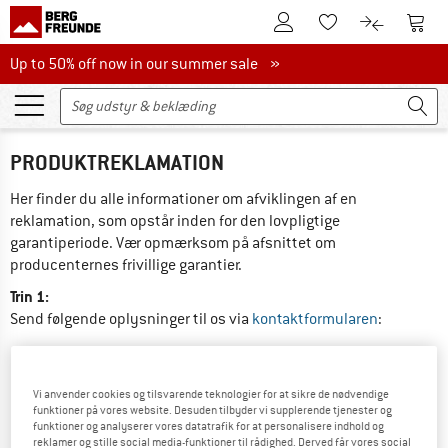
Til kundekontoen
Til 
Til huskesedlen.
Til produk
Up to 50% off now in our summer sale
Up to 50% off now in our summer sale »
PRODUKTREKLAMATION
Her finder du alle informationer om afviklingen af en 
reklamation, som opstår inden for den lovpligtige 
garantiperiode. Vær opmærksom på afsnittet om 
producenternes frivillige garantier.
Trin 1:
Send følgende oplysninger til os via 
kontaktformularen
:
dit kundenummer
ordre- eller faktureringsnummer
Vi anvender cookies og tilsvarende teknologier for at sikre de nødvendige
varenummer på det defekte produkt
funktioner på vores website. Desuden tilbyder vi supplerende tjenester og
Fejlbeskrivelse: hvad er defekt, hvilket sted af varen er 
funktioner og analyserer vores datatrafik for at personalisere indhold og
reklamer og stille social media-funktioner til rådighed. Derved får vores social