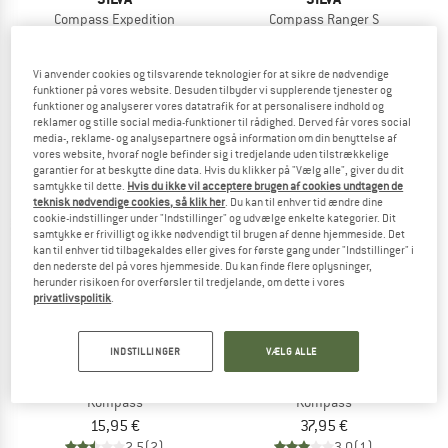
Compass Expedition
Compass Ranger S
Kompass
Kompass
55,95 €
47,95 €
Vi anvender cookies og tilsvarende teknologier for at sikre de nødvendige
5,0
(2)
4,3
(8)
funktioner på vores website. Desuden tilbyder vi supplerende tjenester og
funktioner og analyserer vores datatrafik for at personalisere indhold og
reklamer og stille social media-funktioner til rådighed. Derved får vores social
media-, reklame- og analysepartnere også information om din benyttelse af
vores website, hvoraf nogle befinder sig i tredjelande uden tilstrækkelige
garantier for at beskytte dine data. Hvis du klikker på "Vælg alle", giver du dit
samtykke til dette.
Hvis du ikke vil acceptere brugen af cookies undtagen de
teknisk nødvendige cookies, så klik her
. Du kan til enhver tid ændre dine
cookie-indstillinger under "Indstillinger" og udvælge enkelte kategorier. Dit
samtykke er frivilligt og ikke nødvendigt til brugen af denne hjemmeside. Det
kan til enhver tid tilbagekaldes eller gives for første gang under "Indstillinger" i
den nederste del på vores hjemmeside. Du kan finde flere oplysninger,
herunder risikoen for overførsler til tredjelande, om dette i vores
privatlivspolitik
.
INDSTILLINGER
VÆLG ALLE
SILVA
SILVA
Pocket Compass
Compass Ranger
Kompass
Kompass
15,95 €
37,95 €
2,5
(2)
3,0
(1)