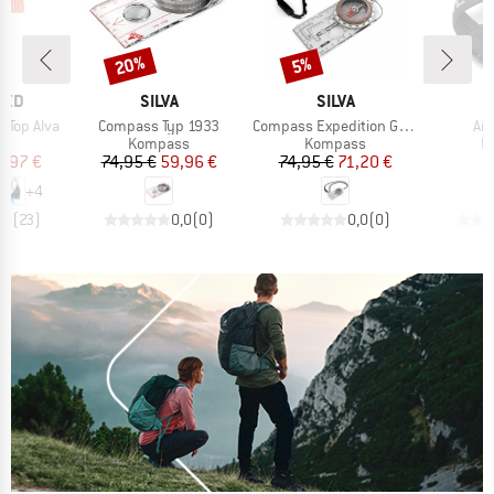
20%
Rabat
Rabat
5%
MÆRKE
MÆRKE
TED
SILVA
SILVA
Artikel
Artikel
Art
 Top Alva
Compass Typ 1933
Compass Expedition Global
Arc
tgruppe
Produktgruppe
Produktgruppe
P
op
Kompass
Kompass
K
is
dsat pris
Pris
Nedsat pris
Pris
Nedsat pris
9,97 €
74,95 €
59,96 €
74,95 €
71,20 €
8
+
4
,6
(
23
)
0,0
(
0
)
0,0
(
0
)