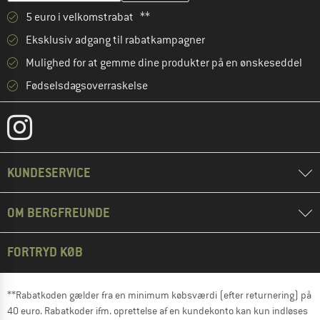
5 euro i velkomstrabat **
Eksklusiv adgang til rabatkampagner
Mulighed for at gemme dine produkter på en ønskeseddel
Fødselsdagsoverraskelse
KUNDESERVICE
OM BERGFREUNDE
FORTRYD KØB
**Rabatkoden gælder fra en minimum købsværdi (efter returnering) på
40 euro. Rabatkoder ifm. oprettelse af en kundekonto kan kun indløses