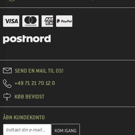
SEND EN MAIL TIL OS!
+49 71 21 70 12 0
KØB BEVIDST
ÅBN KUNDEKONTO
Indtast din e-mailadresse her, og opret i næste trin din kundekon
E-mail-adresse