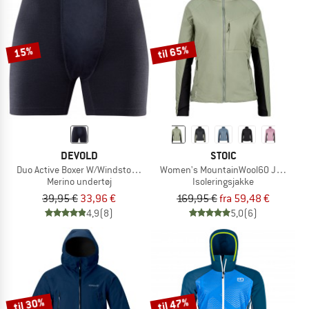
til 65%
15%
DEVOLD
STOIC
Duo Active Boxer W/Windstopper
Women's MountainWool60 JokkmokkS
Merino undertøj
Isoleringsjakke
39,95 €
33,96 €
169,95 €
fra 59,48 €
4,9
(8)
5,0
(6)
til 30%
til 47%