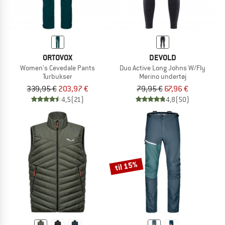
ORTOVOX
DEVOLD
Women's Cevedale Pants
Duo Active Long Johns W/Fly
Turbukser
Merino undertøj
339,95 €
203,97 €
79,95 €
67,96 €
4,5
(21)
4,8
(50)
til 15%