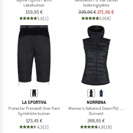
Løbebukser
Isoleringsjakke
159,95 €
339,95 €
271,96 €
5,0
(1)
5,0
(8)
LA SPORTIVA
NORRØNA
Protector Primaloft Over Pant
Women's Falketind Down750 Vest
Syntetiske bukser
Dunvest
123,45 €
248,95 €
4,5
(2)
4,8
(18)