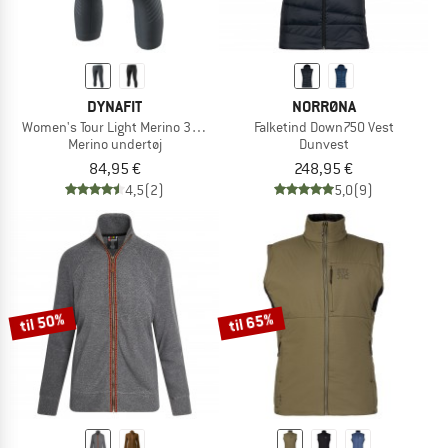
DYNAFIT
NORRØNA
Women's Tour Light Merino 3/4 Tight
Falketind Down750 Vest
Merino undertøj
Dunvest
84,95 €
248,95 €
4,5
(2)
5,0
(9)
til 50%
til 65%