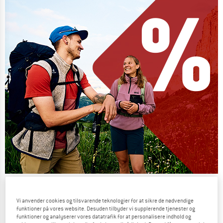
Our summer sale enters its next
phase
Vi anvender cookies og tilsvarende teknologier for at sikre de nødvendige
funktioner på vores website. Desuden tilbyder vi supplerende tjenester og
NOW UP TO 50% OFF
funktioner og analyserer vores datatrafik for at personalisere indhold og