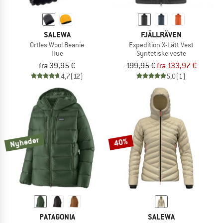
SALEWA
FJÄLLRÄVEN
Ortles Wool Beanie
Expedition X-Lätt Vest
Hue
Syntetiske veste
fra 39,95 €
199,95 €
fra 133,97 €
4,7
(12)
5,0
(1)
Nyheder
40%
PATAGONIA
SALEWA