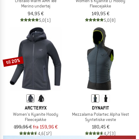
Cristallo Warm AMR Tee
Women's Kyanite LT Hoody
Merino undertøj
Fleecejakke
94,95 €
149,95 €
5,0
(1)
5,0
(8)
til 20%
ARC'TERYX
DYNAFIT
Women's Kyanite Hoody
Mezzalama Polartec Alpha Vest
Fleecejakke
Syntetiske veste
199,95 €
fra 159,96 €
180,45 €
4,6
(17)
4,7
(3)