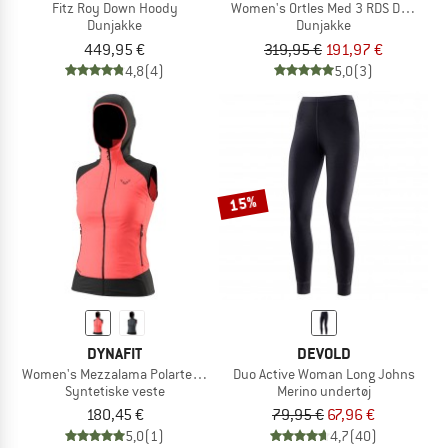
Fitz Roy Down Hoody
Women's Ortles Med 3 RDS Down Ja
Dunjakke
Dunjakke
449,95 €
319,95 €
191,97 €
4,8
(4)
5,0
(3)
15%
DYNAFIT
DEVOLD
Women's Mezzalama Polartec Alpha Vest
Duo Active Woman Long Johns
Syntetiske veste
Merino undertøj
180,45 €
79,95 €
67,96 €
5,0
(1)
4,7
(40)