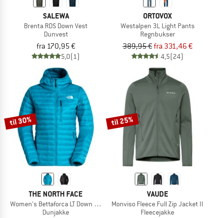
SALEWA
ORTOVOX
Brenta RDS Down Vest
Westalpen 3L Light Pants
Dunvest
Regnbukser
fra 170,95 €
389,95 €
fra 331,46 €
5,0
(1)
4,5
(24)
til 30%
til 25%
THE NORTH FACE
VAUDE
Women's Bettaforca LT Down Hoodie
Monviso Fleece Full Zip Jacket II
Dunjakke
Fleecejakke