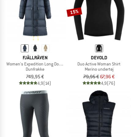
15%
FJÄLLRÄVEN
DEVOLD
Women's Expedition Long Down Parka
Duo Active Woman Shirt
Dunfrakke
Merino undertøj
749,95 €
79,95 €
67,96 €
4,9
(14)
4,9
(76)