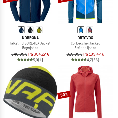
NORRØNA
ORTOVOX
Falketind GORE-TEX Jacket
Col Becchei Jacket
Regnjakke
Softshelljakke
548,95 €
fra 384,27 €
329,95 €
fra 185,47 €
5,0
(1)
4,7
(36)
30%