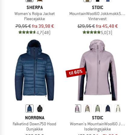
SHERPA
STOIC
Women's Rolpa Jacket
MountainWool60 JokkmokkSt. Hybri
Fleecejakke
Vintervest
79,95 €
fra 39,98 €
129,95 €
fra 45,48 €
4,7
(48)
5,0
(3)
til 60%
NORRØNA
STOIC
Falketind Down750 Hood
Women's MountainWool60 Jokkmokk
Dunjakke
Isoleringsjakke