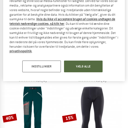
reklamer og stille social media-funktioner til rådighed. Derved får vores social
media-, reklame- og analysepartnere også information om din benyttelse af
TO THE SALE
vores website, hvoraf nogle befinder sig i tredjelande uden tilstrækkelige
garantier for at beskytte dine data. Hvis du klikker på "Vælg alle", giver du dit
samtykke til dette.
Hvis du ikke vil acceptere brugen af cookies undtagen de
teknisk nødvendige cookies, så klik her
. Du kan til enhver tid ændre dine
cookie-indstillinger under "Indstillinger" og udvælge enkelte kategorier. Dit
samtykke er frivilligt og ikke nødvendigt til brugen af denne hjemmeside. Det
kan til enhver tid tilbagekaldes eller gives for første gang under "Indstillinger" i
den nederste del på vores hjemmeside. Du kan finde flere oplysninger,
herunder risikoen for overførsler til tredjelande, om dette i vores
privatlivspolitik
.
DYNAFIT
DYNAFIT
FT Beanie
Fold-Up Beanie
Hue
Hue
INDSTILLINGER
VÆLG ALLE
36,95 €
36,95 €
5,0
(1)
5,0
(1)
40%
15%