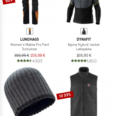
50%
LUNDHAGS
DYNAFIT
Women's Makke Pro Pant
Alpine Hybrid Jacket
Turbukser
Løbejakke
319,95 €
159,98 €
169,95 €
4,5
(2)
5,0
(1)
til 33%