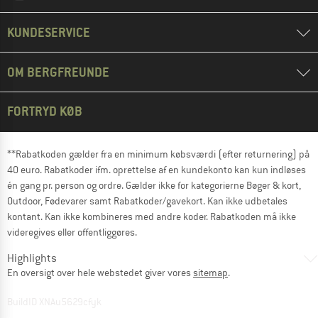
KUNDESERVICE
OM BERGFREUNDE
FORTRYD KØB
**Rabatkoden gælder fra en minimum købsværdi (efter returnering) på
40 euro. Rabatkoder ifm. oprettelse af en kundekonto kan kun indløses
én gang pr. person og ordre. Gælder ikke for kategorierne Bøger & kort,
Outdoor, Fødevarer samt Rabatkoder/gavekort. Kan ikke udbetales
kontant. Kan ikke kombineres med andre koder. Rabatkoden må ikke
videregives eller offentliggøres.
Highlights
En oversigt over hele webstedet giver vores
sitemap
.
BuildID XNAu5629cfyk