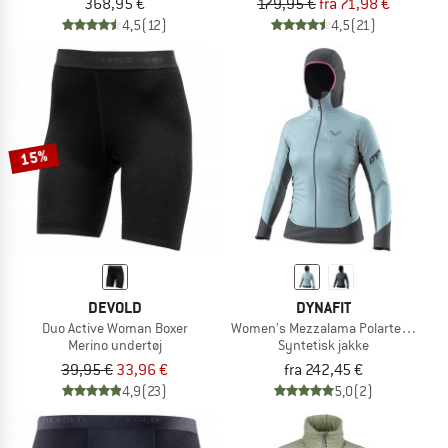
368,95 €
179,95 €
fra 71,98 €
4,5
(12)
4,5
(21)
15%
DEVOLD
DYNAFIT
Duo Active Woman Boxer
Women's Mezzalama Polartec Alpha 
Merino undertøj
Syntetisk jakke
39,95 €
33,96 €
fra 242,45 €
4,9
(23)
5,0
(2)