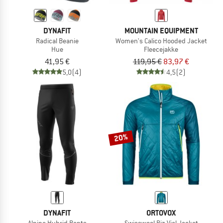
DYNAFIT
MOUNTAIN EQUIPMENT
Radical Beanie
Women's Calico Hooded Jacket
Hue
Fleecejakke
41,95 €
119,95 €
83,97 €
5,0
(4)
4,5
(2)
20%
DYNAFIT
ORTOVOX
Alpine Hybrid Pants
Swisswool Piz Vial Jacket