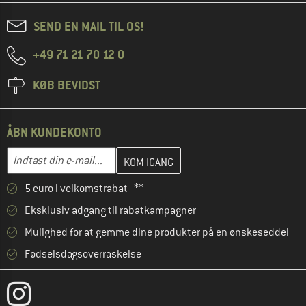
SEND EN MAIL TIL OS!
+49 71 21 70 12 0
KØB BEVIDST
ÅBN KUNDEKONTO
Indtast din e-mailadresse her, og opret i næste trin din kundekon
E-mail-adresse
5 euro i velkomstrabat **
Eksklusiv adgang til rabatkampagner
Mulighed for at gemme dine produkter på en ønskeseddel
Fødselsdagsoverraskelse