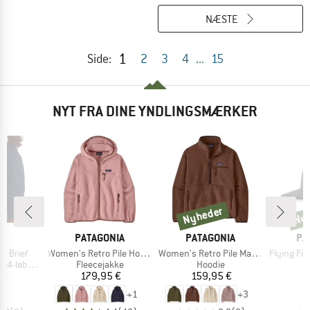
NÆSTE
1
Side:
2
3
4
...
15
NYT FRA DINE YNDLINGSMÆRKER
r
Nyheder
Ny
Nyheder
Nyh
KE
MÆRKE
MÆRKE
MÆ
A
PATAGONIA
PATAGONIA
PA
Artikel
Artikel
Artikel
'' Brief
Women's Retro Pile Hoody
Women's Retro Pile Marsupial
Flying Fish R
Produktgruppe
Produktgruppe
øbetights
Fleecejakke
Hoodie
is
Pris
Pris
 €
179,95 €
159,95 €
3
+
1
+
3