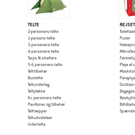
TELTE
REJSET
2-personers-telte
Toilettas
1-persons-telte
Puder
3-personers-telte
Helsepro
4-personers-telte
Mikrofi
Tarps & shelters
Førsteh
5-6 personers-telte
Pleje af
Telttilbehør
Moskito
Bustelte
Paraply
Teltunderlag
Outdoor-
Teltpløkke
Bagages
6+ personers-telte
Beskytt
Pavilloner og tilbehør
Biltilbeh
Telttæpper
Spændes
Teltudvidelser
Indertelte