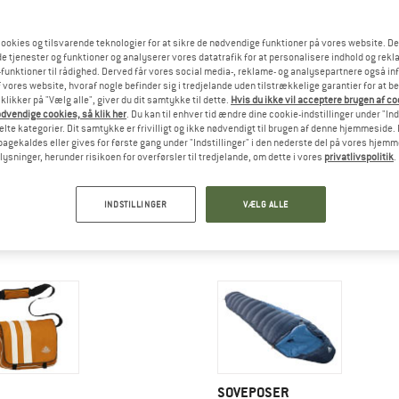
ookies og tilsvarende teknologier for at sikre de nødvendige funktioner på vores website. D
e tjenester og funktioner og analyserer vores datatrafik for at personalisere indhold og rekla
funktioner til rådighed. Derved får vores social media-, reklame- og analysepartnere også in
 vores website, hvoraf nogle befinder sig i tredjelande uden tilstrækkelige garantier for at b
 klikker på "Vælg alle", giver du dit samtykke til dette.
Hvis du ikke vil acceptere brugen af c
dvendige cookies, så klik her
. Du kan til enhver tid ændre dine cookie-indstillinger under "Ind
te kategorier. Dit samtykke er frivilligt og ikke nødvendigt til brugen af denne hjemmeside. D
lbagekaldes eller gives for første gang under "Indstillinger" i den nederste del på vores hjem
plysninger, herunder risikoen for overførsler til tredjelande, om dette i vores
privatlivspolitik
.
INDSTILLINGER
VÆLG ALLE
UDSTYR
VINTERSPORTUDSTYR
SOVEPOSER