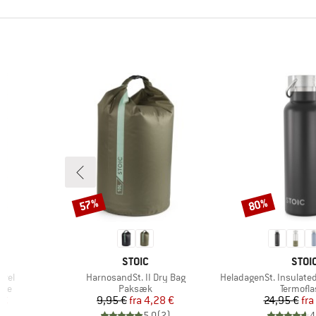
57%
80%
Rabat
Rabat
MÆRKE
MÆR
STOIC
STOI
Artikel
Artikel
owel
HarnosandSt. II Dry Bag
HeladagenSt. Insulated Stainl
Produktgruppe
Produkt
æde
Paksæk
Termofla
 pris
Pris
Nedsat pris
Pr
Ne
 €
9,95 €
fra
4,28 €
24,95 €
fra
)
5,0
(
2
)
4