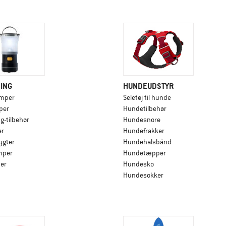
ING
HUNDEUDSTYR
mper
Seletøj til hunde
per
Hundetilbehør
g-tilbehør
Hundesnore
er
Hundefrakker
gter
Hundehalsbånd
mper
Hundetæpper
er
Hundesko
Hundesokker