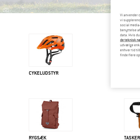
Vi anvender c
vi supplerend
social media-
benyttelse af
data. Hvis du
de teknisk nø
udvælge enkel
enhver tid ti
finde flere o
CYKELUDSTYR
KLATRE
RYGSÆK
TASKER