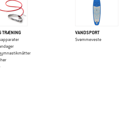
G TRÆNING
VANDSPORT
sapparater
Svømmeveste
andager
 gymnastikmåtter
ehør
e