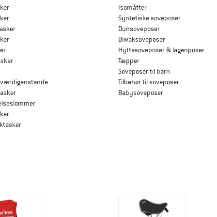
ker
Isomåtter
ker
Syntetiske soveposer
tasker
Dunsoveposer
ker
Biwaksoveposer
er
Hyttesoveposer & lagenposer
asker
Tæpper
Soveposer til børn
l værdigenstande
Tilbehør til soveposer
asker
Babysoveposer
elseslommer
ker
ktasker