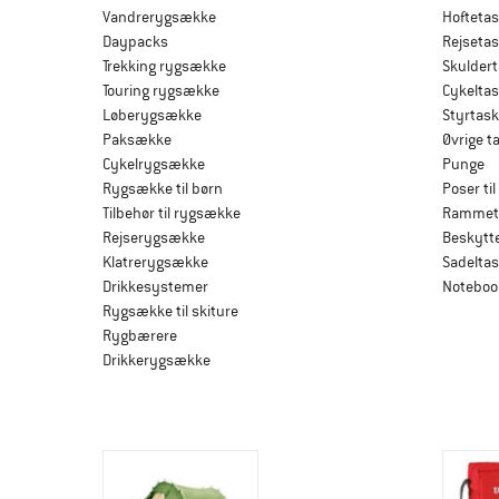
Vandrerygsække
Hoftetas
Daypacks
Rejsetas
Trekking rygsække
Skulder
Touring rygsække
Cykeltas
Løberygsække
Styrtask
Paksække
Øvrige t
Cykelrygsække
Punge
Rygsække til børn
Poser ti
Tilbehør til rygsække
Rammet
Rejserygsække
Beskytt
Klatrerygsække
Sadeltas
Drikkesystemer
Noteboo
Rygsække til skiture
Rygbærere
Drikkerygsække