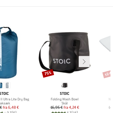
til 
75%
Rabat
Rabat
MÆRKE
MÆRKE
STOIC
STOIC
Artikel
Art
I Ultra Lite Dry Bag
Folding Wash Bowl
Nij
roduktgruppe
Produktgruppe
aksæk
Skål
Pris
Nedsat pris
Pris
Nedsat pris
 €
fra
6,48 €
16,95 €
fra
4,24 €
14
3,7
(
6
)
4,7
(
14
)