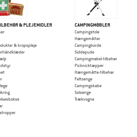
ILBEHØR & PLEJEMIDLER
CAMPINGMØBLER
ker
Campingstole
Hængemåtter
dukter & kropspleje
Campingborde
berhåndklæder
Siddepude
jælp
Campingmøbel-tilbehør
 udstyr
Picknicktæpper
net
Hængemåtte-tilbehør
er
Feltsenge
lege
Campingskabe
ikring
Solsenge
elsesbokse
Trækvogne
ør
tropper