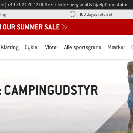
Ring til os på
de
|
+49 71 21 70 12 0
Ofte stillede spørgsmål & hjælp
Ordrestatus
Find betalingsoplysningerne her! Åbnes i en infoboks
Gå til retur
ling
100 dages returret
Klatring
Cykler
Vinter
Alle sportsgrene
Mærker
& CAMPINGUDSTYR