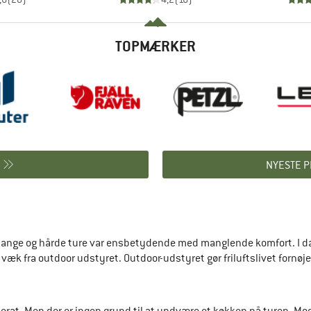
TOPMÆRKER
NYESTE P
 at lange og hårde ture var ensbetydende med manglende komfort. I
 fra outdoor udstyret. Outdoor-udstyret gør friluftslivet fornøjelig
rat. Men der er ingen grund til at undvære et køkken på turen. Mod