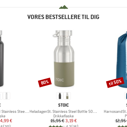
VORES BESTSELLERE TIL DIG
til 50%
80%
Rabat
Rabat
KE
MÆRKE
C
STOIC
Artikel
Artikel
ess Steel Bottle 500
HeladagenSt. Stainless Steel Bottle 500ml
HarnosandSt. I
gruppe
Produktgruppe
P
ske
Drikkeflaske
P
is
dsat pris
Pris
Nedsat pris
4,99 €
15,95 €
3,19 €
12,95
,6
(
20
)
4,2
(
16
)