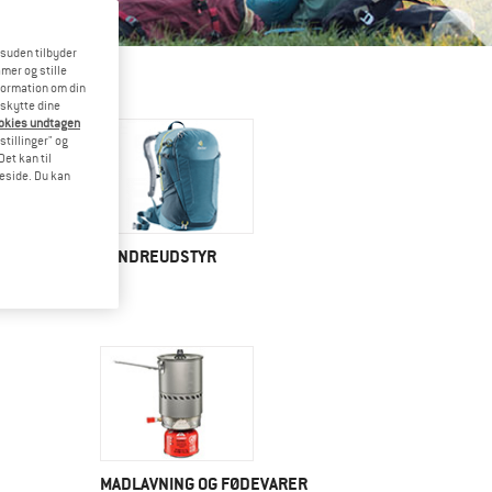
esuden tilbyder
mer og stille
formation om din
eskytte dine
ookies undtagen
stillinger" og
et kan til
meside. Du kan
VANDREUDSTYR
MADLAVNING OG FØDEVARER