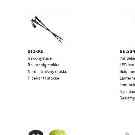
STOKKE
BELYSN
Trekkingstave
Pandela
Trailrunnig-stokke
LED-lam
Nordic Walking stokke
Belysnin
Tilbehør til stokke
Lantern
Lommely
Hjelmla
Gaslamp