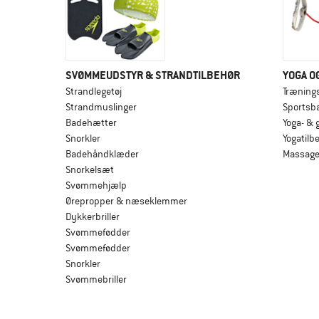
SVØMMEUDSTYR & STRANDTILBEHØR
YOGA O
Strandlegetøj
Træning
Strandmuslinger
Sportsb
Badehætter
Yoga- &
Snorkler
Yogatilb
Badehåndklæder
Massag
Snorkelsæt
Svømmehjælp
Ørepropper & næseklemmer
Dykkerbriller
Svømmefødder
Svømmefødder
Snorkler
Svømmebriller