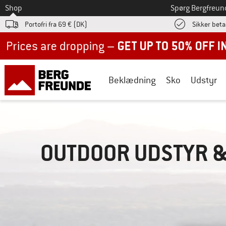
Til
Shop
Spørg Bergfreun
Portofri fra 69 € (DK)
Sikker beta
Up to 50% off now in our summer sale
Beklædning
Sko
Udstyr
OUTDOOR UDSTYR 