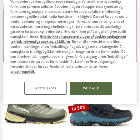
Vi anvender cookies og tilsvarende teknologier for at sikre de nødvendige
funktioner på vores website. Desuden tilbyder vi supplerende tjenester og
funktioner og analyserer vores datatrafik for at personalisere indhold og
reklamer og stille social media-funktioner til rådighed. Derved får vores social
media-, reklame- og analysepartnere også information om din benyttelse af
vores website, hvoraf nogle befinder sig i tredjelande uden tilstrækkelige
garantier for at beskytte dine data. Hvis du klikker på "Vælg alle", giver du dit
samtykke til dette.
Hvis du ikke vil acceptere brugen af cookies undtagen de
teknisk nødvendige cookies, så klik her
. Du kan til enhver tid ændre dine
cookie-indstillinger under "Indstillinger" og udvælge enkelte kategorier. Dit
samtykke er frivilligt og ikke nødvendigt til brugen af denne hjemmeside. Det
kan til enhver tid tilbagekaldes eller gives for første gang under "Indstillinger" i
den nederste del på vores hjemmeside. Du kan finde flere oplysninger,
herunder risikoen for overførsler til tredjelande, om dette i vores
Our summer sale enters its next
privatlivspolitik
.
phase
NOW UP TO 50% OFF
INDSTILLINGER
VÆLG ALLE
TO THE SALE
til 30%