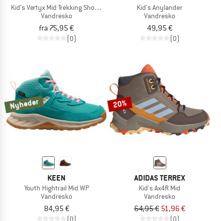
Kid's Vertyx Mid Trekking Shoes WP
Kid's Anylander
Vandresko
Vandresko
fra 75,95 €
49,95 €
(0)
(0)
Nyheder
20%
KEEN
ADIDAS TERREX
Youth Hightrail Mid WP
Kid's Ax4R Mid
Vandresko
Vandresko
84,95 €
64,95 €
51,96 €
(0)
(0)