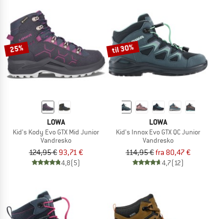
til 30%
25%
LOWA
LOWA
Kid's Kody Evo GTX Mid Junior
Kid's Innox Evo GTX QC Junior
Vandresko
Vandresko
124,95 €
93,71 €
114,95 €
fra 80,47 €
4,8
(5)
4,7
(12)