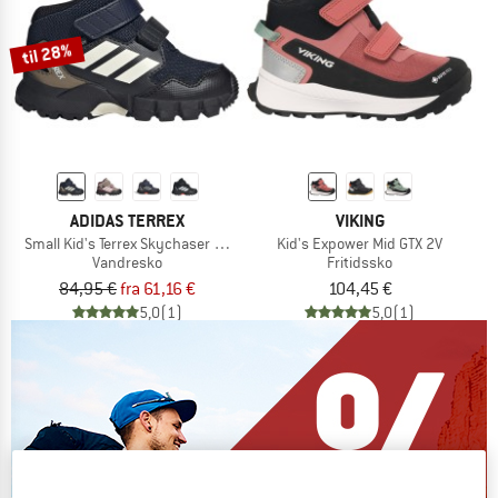
til 28%
ADIDAS TERREX
VIKING
Small Kid's Terrex Skychaser Mid GORE-TEX
Kid's Expower Mid GTX 2V
Vandresko
Fritidssko
84,95 €
fra 61,16 €
104,45 €
5,0
(1)
5,0
(1)