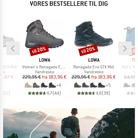
VORES BESTSELLERE TIL DIG
til 20%
til 20%
til
Rabat
Rabat
Raba
KE
MÆRKE
MÆRKE
MÆ
A
LOWA
LOWA
TR
Artikel
Artikel
Artikel
s GTX Mid
Women's Renegade Evo GTX Mid
Renegade Evo GTX Mid
Kid's Tro
tgruppe
Produktgruppe
Produktgruppe
Pr
sko
Vandresko
Vandresko
Va
is
dsat pris
Pris
Nedsat pris
Pris
Nedsat pris
18,97 €
229,95 €
fra
183,96 €
229,95 €
fra
183,96 €
64,95 
+
6
+
5
5,0
(
2
)
4,7
(
44
)
4,6
(
39
)