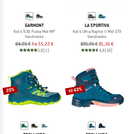
GARMONT
LA SPORTIVA
Kid's 9.81 Pulse Mid WP
Kid's Ultra Raptor II Mid GTX
Vandresko
Vandresko
84,95 €
fra 55,22 €
109,95 €
81,36 €
5,0
(1)
4,6
(10)
til 43%
20%