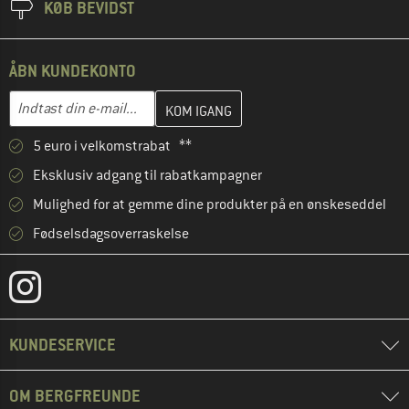
KØB BEVIDST
ÅBN KUNDEKONTO
Indtast din e-mailadresse her, og opret i næste trin din kundekon
E-mail-adresse
5 euro i velkomstrabat **
Eksklusiv adgang til rabatkampagner
Mulighed for at gemme dine produkter på en ønskeseddel
Fødselsdagsoverraskelse
KUNDESERVICE
OM BERGFREUNDE