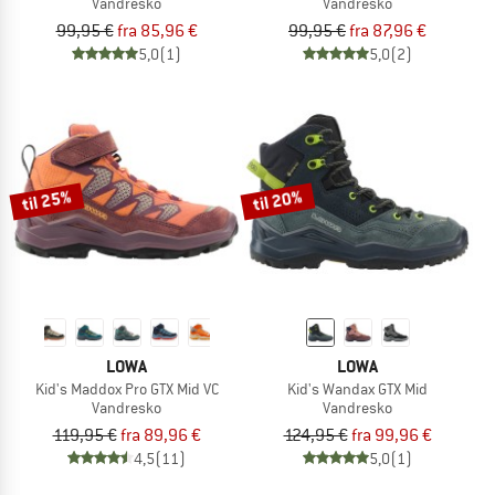
Vandresko
Vandresko
99,95 €
fra 85,96 €
99,95 €
fra 87,96 €
5,0
(1)
5,0
(2)
til 25%
til 20%
LOWA
LOWA
Kid's Maddox Pro GTX Mid VC
Kid's Wandax GTX Mid
Vandresko
Vandresko
119,95 €
fra 89,96 €
124,95 €
fra 99,96 €
4,5
(11)
5,0
(1)