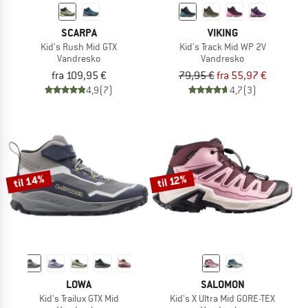
SCARPA
VIKING
Kid's Rush Mid GTX
Kid's Track Mid WP 2V
Vandresko
Vandresko
fra 109,95 €
79,95 €
fra 55,97 €
4,9
(7)
4,7
(3)
til 14%
til 12%
LOWA
SALOMON
Kid's Trailux GTX Mid
Kid's X Ultra Mid GORE-TEX