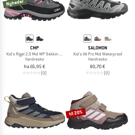
Nyheder
CMP
SALOMON
Kid's Rigel 2.0 Mid WP Trekking Shoes 3Q19364
Kid's XA Pro Mid Waterproof
Vandresko
Vandresko
fra 65,95 €
80,70 €
(0)
(0)
til 20%