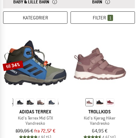
SVARET
STØRRELSERNE TIL BABY- OG SMÅBØRNSTØJ PAS
SVARET
STØRRELSERNE TIL
BABY & LILLE BARN
BARN
KATEGORIER
FILTER
1
til 34%
ADIDAS TERREX
TROLLKIDS
Kid's Terrex Mid GTX
Kid's Kjerag Hiker
Vandresko
Vandresko
109,95 €
fra 72,57 €
64,95 €
4,9
(15)
4,6
(14)