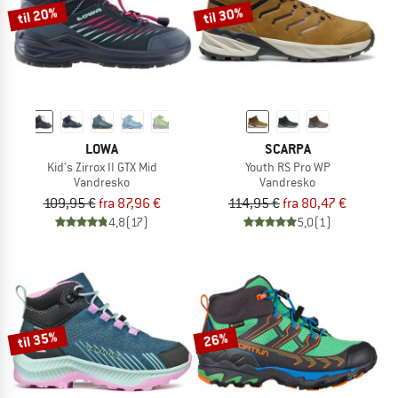
til 20%
til 30%
LOWA
SCARPA
Kid's Zirrox II GTX Mid
Youth RS Pro WP
Vandresko
Vandresko
109,95 €
fra 87,96 €
114,95 €
fra 80,47 €
4,8
(17)
5,0
(1)
til 35%
26%