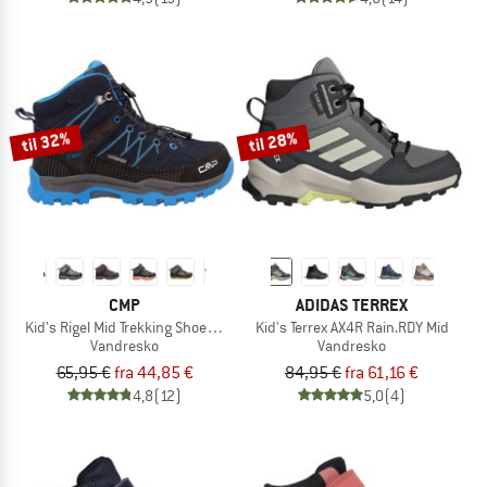
til 32%
til 28%
CMP
ADIDAS TERREX
Kid's Rigel Mid Trekking Shoes Waterproof
Kid's Terrex AX4R Rain.RDY Mid
Vandresko
Vandresko
65,95 €
fra 44,85 €
84,95 €
fra 61,16 €
4,8
(12)
5,0
(4)