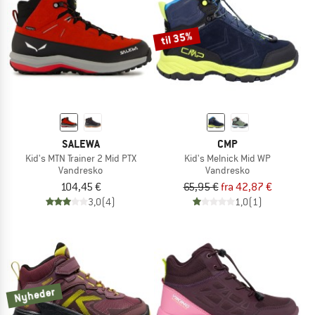
til 35%
SALEWA
CMP
Kid's MTN Trainer 2 Mid PTX
Kid's Melnick Mid WP
Vandresko
Vandresko
104,45 €
65,95 €
fra 42,87 €
3,0
(4)
1,0
(1)
Nyheder