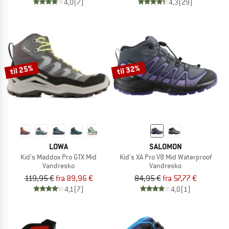
4,0
(7)
4,3
(29)
til 25%
til 32%
LOWA
SALOMON
Kid's Maddox Pro GTX Mid
Kid's XA Pro V8 Mid Waterproof
Vandresko
Vandresko
119,95 €
fra 89,96 €
84,95 €
fra 57,77 €
4,1
(7)
4,0
(1)