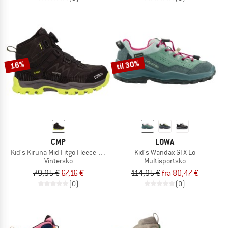
til 30%
16%
CMP
LOWA
Kid's Kiruna Mid Fitgo Fleece WP
Kid's Wandax GTX Lo
Vintersko
Multisportsko
79,95 €
67,16 €
114,95 €
fra 80,47 €
(0)
(0)