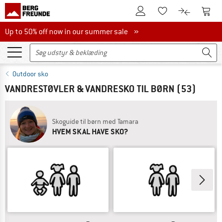
Til kundekontoen
Til 
Til huskesedlen.
Til produk
Up to 50% off now in our summer sale
Up to 50% off now in our summer sale »
Outdoor sko
VANDRESTØVLER & VANDRESKO TIL BØRN
(53)
Skoguide til børn med Tamara
HVEM SKAL HAVE SKO?