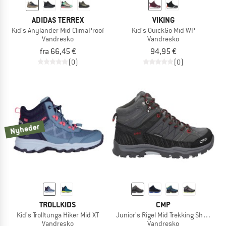
ADIDAS TERREX
VIKING
Kid's Anylander Mid ClimaProof
Kid's QuickGo Mid WP
Vandresko
Vandresko
fra 66,45 €
94,95 €
(0)
(0)
Nyheder
TROLLKIDS
CMP
Kid's Trolltunga Hiker Mid XT
Junior's Rigel Mid Trekking Shoes Wa
Vandresko
Vandresko