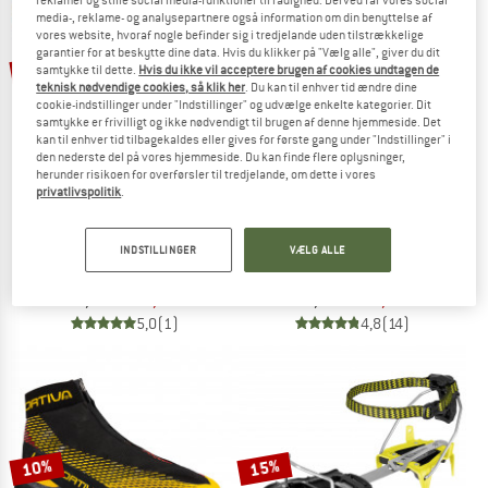
reklamer og stille social media-funktioner til rådighed. Derved får vores social
media-, reklame- og analysepartnere også information om din benyttelse af
vores website, hvoraf nogle befinder sig i tredjelande uden tilstrækkelige
TO THE SALE
garantier for at beskytte dine data. Hvis du klikker på "Vælg alle", giver du dit
10%
10%
samtykke til dette.
Hvis du ikke vil acceptere brugen af cookies undtagen de
teknisk nødvendige cookies, så klik her
. Du kan til enhver tid ændre dine
cookie-indstillinger under "Indstillinger" og udvælge enkelte kategorier. Dit
samtykke er frivilligt og ikke nødvendigt til brugen af denne hjemmeside. Det
kan til enhver tid tilbagekaldes eller gives for første gang under "Indstillinger" i
den nederste del på vores hjemmeside. Du kan finde flere oplysninger,
herunder risikoen for overførsler til tredjelande, om dette i vores
privatlivspolitik
.
C.A.M.P.
PETZL
INDSTILLINGER
VÆLG ALLE
Alpinist Pro - Auto / Semi-Auto
Irvis Hybrid
Auto / Semi-Auto
Steigeisen
214,95 €
193,46 €
169,95 €
152,96 €
5,0
(1)
4,8
(14)
10%
15%