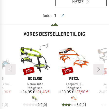
NÆSTE
1
Side:
2
VORES BESTSELLERE TIL DIG
10%
20%
25
Rabat
Rabat
Raba
E
MÆRKE
MÆRKE
M
CE
EDELRID
PETZL
C
Artikel
Artikel
Arti
rampons
Nemo Auto
Leopard FL
Alp
tgruppe
Produktgruppe
Produktgruppe
Pr
sen
Steigeisen
Steigeisen
St
is
dsat pris
Pris
Nedsat pris
Pris
Nedsat pris
03,96 €
134,95 €
121,46 €
159,95 €
127,96 €
214,9
0,0
(
0
)
0,0
(
0
)
3,0
(
2
)