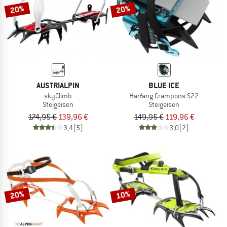
20%
20%
AUSTRIALPIN
BLUE ICE
skyClimb
Harfang Crampons S22
Steigeisen
Steigeisen
174,95 €
139,96 €
149,95 €
119,96 €
3,4
(5)
3,0
(2)
20%
10%