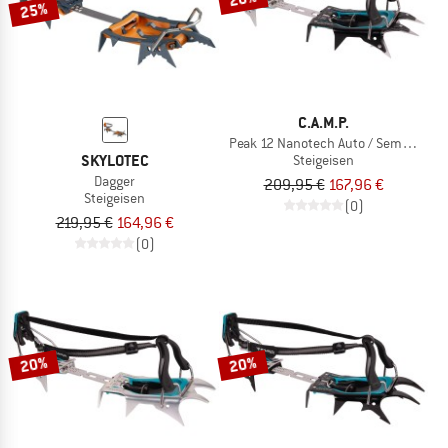
25%
C.A.M.P.
Peak 12 Nanotech Auto / Semi-Auto
SKYLOTEC
Steigeisen
Dagger
209,95 €
167,96 €
Steigeisen
(0)
219,95 €
164,96 €
(0)
20%
20%