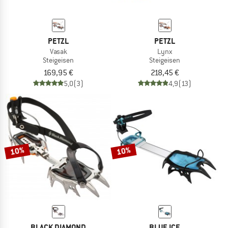
PETZL
PETZL
Vasak
Lynx
Steigeisen
Steigeisen
169,95 €
218,45 €
5,0
(3)
4,9
(13)
10%
10%
BLACK DIAMOND
BLUE ICE