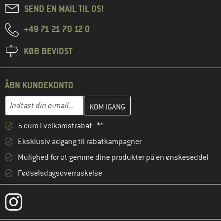
SEND EN MAIL TIL OS!
+49 71 21 70 12 0
KØB BEVIDST
ÅBN KUNDEKONTO
Indtast din e-mailadresse her, og opret i næste trin din kundekon
E-mail-adresse
5 euro i velkomstrabat **
Eksklusiv adgang til rabatkampagner
Mulighed for at gemme dine produkter på en ønskeseddel
Fødselsdagsoverraskelse