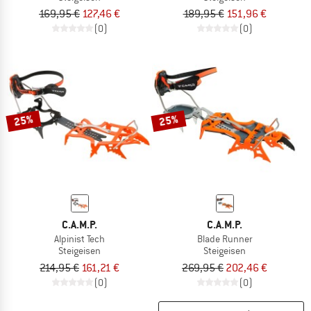
169,95 €
127,46 €
189,95 €
151,96 €
(0)
(0)
25%
25%
C.A.M.P.
C.A.M.P.
Alpinist Tech
Blade Runner
Steigeisen
Steigeisen
214,95 €
161,21 €
269,95 €
202,46 €
(0)
(0)