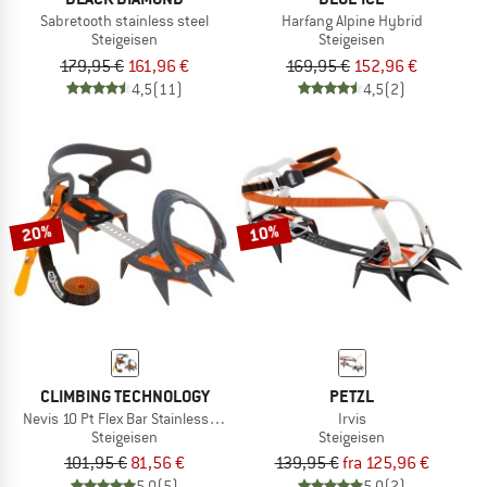
Sabretooth stainless steel
Harfang Alpine Hybrid
Steigeisen
Steigeisen
179,95 €
161,96 €
169,95 €
152,96 €
4,5
(11)
4,5
(2)
20%
10%
CLIMBING TECHNOLOGY
PETZL
Nevis 10 Pt Flex Bar Stainless Steel
Irvis
Steigeisen
Steigeisen
101,95 €
81,56 €
139,95 €
fra 125,96 €
5,0
(5)
5,0
(2)