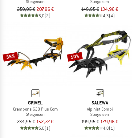
Steigeisen
Steigeisen
259,95 €
207,96 €
149,95 €
134,96 €
5,0
(2)
4,3
(4)
35%
10%
GRIVEL
SALEWA
Crampons G20 Plus Com
Alpinist Combi
Steigeisen
Steigeisen
234,95 €
152,72 €
199,95 €
179,96 €
5,0
(1)
4,0
(1)