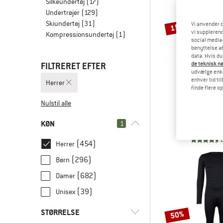
Silkeundertøj
(17)
Undertrøjer
(129)
Skiundertøj
(31)
Vi anvender c
15%
vi supplerend
Kompressionsundertøj
(1)
social media-
benyttelse af
data. Hvis du
FILTRERET EFTER
de teknisk nø
udvælge enkel
enhver tid ti
Herrer
finde flere o
ENG
Nulstil alle
Leggi
Hverdagsu
KØN
1
53,95 €
fr
(454)
Herrer
(296)
Børn
(682)
Damer
(39)
Unisex
STØRRELSE
50%