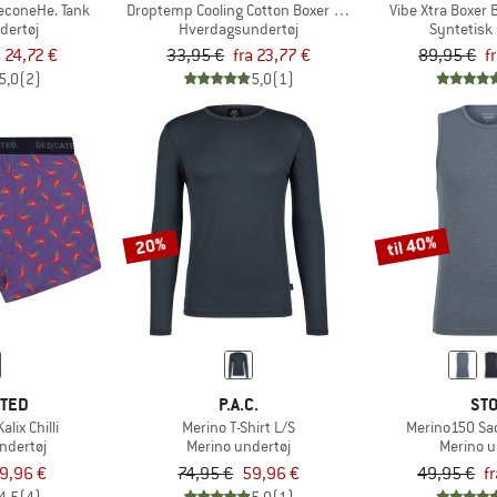
econeHe. Tank
Droptemp Cooling Cotton Boxer Brief Fly
Vibe Xtra Boxer 
dertøj
Hverdagsundertøj
Syntetisk
a 24,72 €
33,95 €
fra 23,77 €
89,95 €
f
5,0
(2)
5,0
(1)
til 40%
20%
ATED
P.A.C.
STO
alix Chilli
Merino T-Shirt L/S
Merino150 Sa
ndertøj
Merino undertøj
Merino u
9,96 €
74,95 €
59,96 €
49,95 €
f