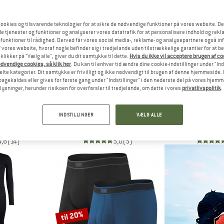
til 30%
ookies og tilsvarende teknologier for at sikre de nødvendige funktioner på vores website. D
15%
e tjenester og funktioner og analyserer vores datatrafik for at personalisere indhold og rekla
funktioner til rådighed. Derved får vores social media-, reklame- og analysepartnere også in
 vores website, hvoraf nogle befinder sig i tredjelande uden tilstrækkelige garantier for at b
 klikker på "Vælg alle", giver du dit samtykke til dette.
Hvis du ikke vil acceptere brugen af c
dvendige cookies, så klik her
. Du kan til enhver tid ændre dine cookie-indstillinger under "Ind
te kategorier. Dit samtykke er frivilligt og ikke nødvendigt til brugen af denne hjemmeside. D
lbagekaldes eller gives for første gang under "Indstillinger" i den nederste del på vores hjem
plysninger, herunder risikoen for overførsler til tredjelande, om dette i vores
privatlivspolitik
.
EL
SAXX
SCO
ngs
Daytripper Boxer Brief Fly
Shorts Trail Un
INDSTILLINGER
VÆLG ALLE
ndertøj
Syntetisk undertøj
Cykelund
a 45,86 €
27,95 €
fra 19,57 €
69,95 €
4,6
(14)
5,0
(5)
til 20%