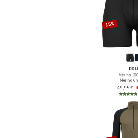
(7)
Schöffel
(1)
Scott
(1)
Seeland
15%
(12)
Smartwool
(4)
Sportful
(35)
Stoic
(1)
straede
ODL
(47)
super.natural
Merino 16
Merino un
(1)
Swix
49,95 €
4
(1)
The North Face
(3)
Ulvang
(4)
Vaude
(19)
Woolpower
(6)
X-Bionic