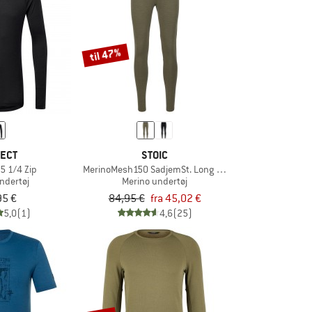
til 47%
LECT
STOIC
5 1/4 Zip
MerinoMesh150 SadjemSt. Long Pants
ndertøj
Merino undertøj
95 €
84,95 €
fra 45,02 €
5,0
(1)
4,6
(25)