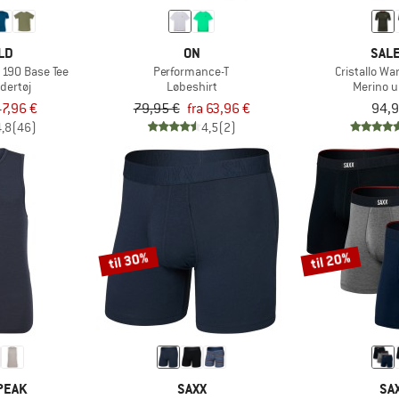
LD
ON
SAL
 190 Base Tee
Performance-T
Cristallo W
dertøj
Løbeshirt
Merino u
47,96 €
79,95 €
fra 63,96 €
94,9
4,8
(46)
4,5
(2)
til 30%
til 20%
PEAK
SAXX
SA