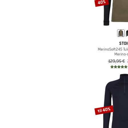
40%
STOI
MerinoSoft245 Tule
Merino-s
129,95 €
til 40%