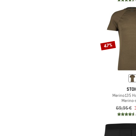
(1)
NIKIN
(1)
Norrøna
(29)
Odlo
(2)
On
(18)
Ortovox
47%
(1)
P.A.C.
(7)
Patagonia
(4)
Q36.5
(3)
Rapha
STOI
(1)
Reell
Merino135 Ho
(1)
Revolution
Merino-s
69,95 €
(7)
Salewa
(4)
Santini
(19)
Saxx