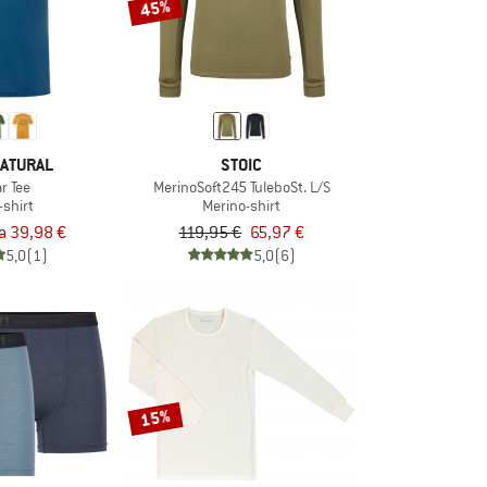
45%
ATURAL
STOIC
ar Tee
MerinoSoft245 TuleboSt. L/S
-shirt
Merino-shirt
ra 39,98 €
119,95 €
65,97 €
5,0
(1)
5,0
(6)
15%