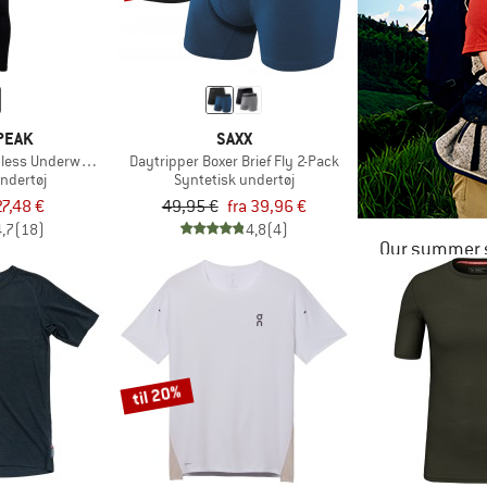
PEAK
SAXX
less Underwear Set
Daytripper Boxer Brief Fly 2-Pack
undertøj
Syntetisk undertøj
27,48 €
49,95 €
fra 39,96 €
4,7
(18)
4,8
(4)
Our summer s
til 20%