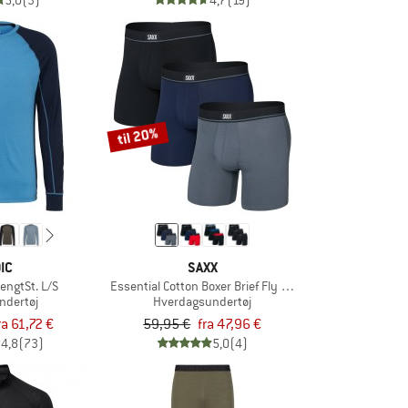
5,0
(3)
4,7
(19)
til 20%
IC
SAXX
engtSt. L/S
Essential Cotton Boxer Brief Fly 3-Pack
ndertøj
Hverdagsundertøj
ra 61,72 €
59,95 €
fra 47,96 €
4,8
(73)
5,0
(4)