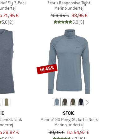
Brief Fly 3-Pack
Zebru Responsive Tight
 undertøj
Merino undertøj
ra 71,96 €
109,95 €
98,96 €
5,0
(2)
5,0
(5)
til 45%
IC
STOIC
djemSt. Tank
Merino180 BengtSt. Turtle Neck
ndertøj
Merino undertøj
ra 29,97 €
99,95 €
fra 54,97 €