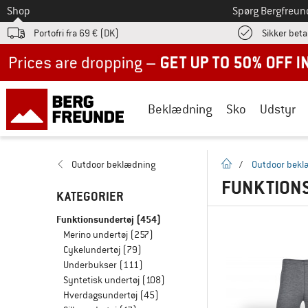
Til
Shop
Spørg Bergfreun
Portofri fra 69 € (DK)
Sikker beta
Up to 50% off now in our summer sale
Beklædning
Sko
Udstyr
Hjemmeside
Outdoor beklædning
/
Outdoor bekl
FUNKTIONS
KATEGORIER
Funktionsundertøj
(454)
Merino undertøj
(257)
Cykelundertøj
(79)
Underbukser
(111)
Syntetisk undertøj
(108)
Hverdagsundertøj
(45)