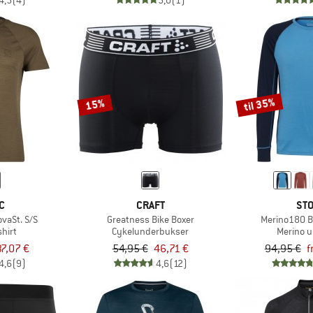
4,5
(4)
5,0
(1)
til 35%
15%
C
CRAFT
STO
vaSt. S/S
Greatness Bike Boxer
Merino180 B
hirt
Cykelunderbukser
Merino u
37,07 €
54,95 €
46,71 €
94,95 €
f
4,6
(9)
4,6
(12)