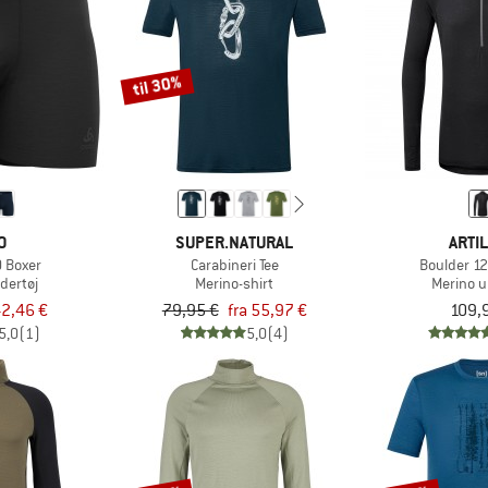
til 30%
O
SUPER.NATURAL
ARTI
0 Boxer
Carabineri Tee
Boulder 12
dertøj
Merino-shirt
Merino u
2,46 €
79,95 €
fra 55,97 €
109,
5,0
(1)
5,0
(4)