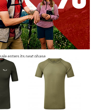
ale enters its next phase
NOW UP TO 50% OFF
TO THE SALE