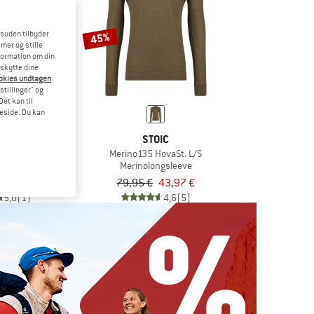
esuden tilbyder
45%
mer og stille
formation om din
eskytte dine
ookies undtagen
stillinger" og
et kan til
meside. Du kan
TT
STOIC
derwear Pro +++
Merino135 HovaSt. L/S
erbukser
Merinolongsleeve
59,46 €
79,95 €
43,97 €
5,0
(1)
4,6
(5)