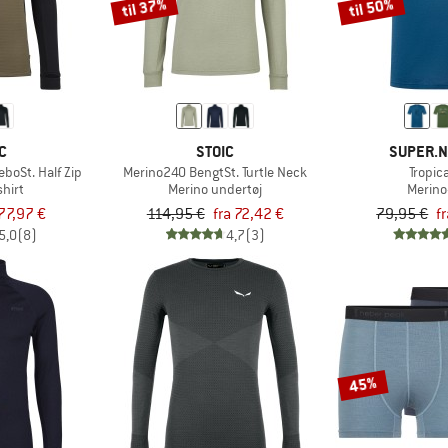
til 37%
til 50%
C
STOIC
SUPER.N
boSt. Half Zip
Merino240 BengtSt. Turtle Neck
Tropic
hirt
Merino undertøj
Merino
77,97 €
114,95 €
fra 72,42 €
79,95 €
f
5,0
(8)
4,7
(3)
45%