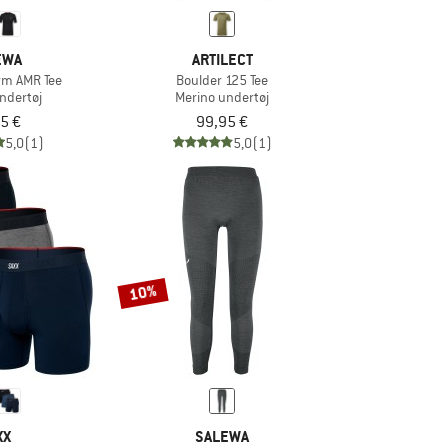
EWA
ARTILECT
arm AMR Tee
Boulder 125 Tee
ndertøj
Merino undertøj
5 €
99,95 €
5,0
(1)
5,0
(1)
10%
XX
SALEWA