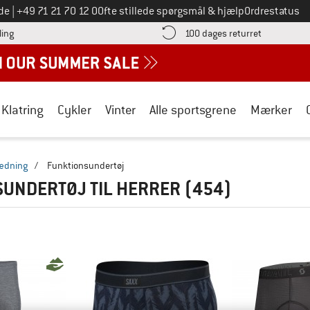
Ring til os på
de
|
+49 71 21 70 12 0
Ofte stillede spørgsmål & hjælp
Ordrestatus
Find betalingsoplysningerne her! Åbnes i en infoboks
Gå til retur
ling
100 dages returret
Klatring
Cykler
Vinter
Alle sportsgrene
Mærker
ædning
/
Funktionsundertøj
UNDERTØJ TIL HERRER
(454)