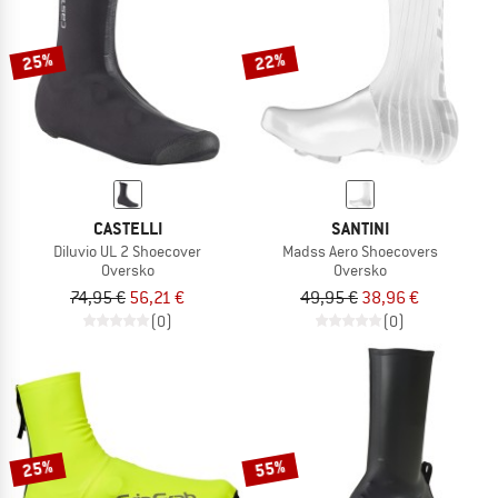
25%
22%
CASTELLI
SANTINI
Diluvio UL 2 Shoecover
Madss Aero Shoecovers
Oversko
Oversko
74,95 €
56,21 €
49,95 €
38,96 €
(0)
(0)
25%
55%