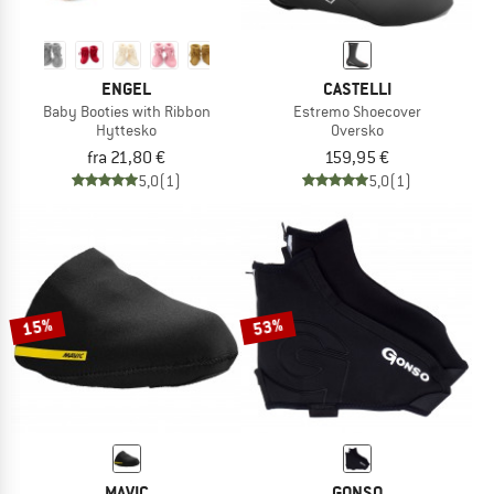
ENGEL
CASTELLI
Baby Booties with Ribbon
Estremo Shoecover
Hyttesko
Oversko
fra 21,80 €
159,95 €
5,0
(1)
5,0
(1)
15%
53%
MAVIC
GONSO