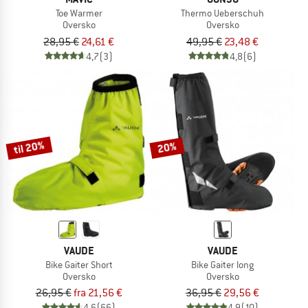
Toe Warmer
Thermo Ueberschuh
Oversko
Oversko
28,95 €
24,61 €
49,95 €
23,48 €
4,7
(3)
4,8
(6)
til 20%
20%
VAUDE
VAUDE
Bike Gaiter Short
Bike Gaiter long
Oversko
Oversko
26,95 €
fra 21,56 €
36,95 €
29,56 €
4,6
(66)
4,9
(10)