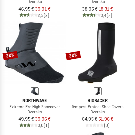
Oversko
Oversko
46,95 €
39,91 €
38,95 €
18,31 €
2,5
(2)
3,4
(7)
20%
20%
NORTHWAVE
BIORACER
Extreme Pro High Shoecover
Tempest Protect Shoe Covers
Oversko
Oversko
49,95 €
39,96 €
64,95 €
51,96 €
3,0
(1)
(0)