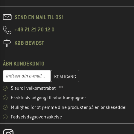
SEND EN MAIL TIL OS!
+49 71 21 70 12 0
KØB BEVIDST
ÅBN KUNDEKONTO
Indtast din e-mailadresse her, og opret i næste trin din kundekon
E-mail-adresse
5 euro i velkomstrabat **
Eksklusiv adgang til rabatkampagner
Mulighed for at gemme dine produkter på en ønskeseddel
Fødselsdagsoverraskelse