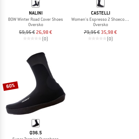
NALINI
CASTELLI
B0W Winter Road Cover Shoes
Women's Espresso 2 Shoecover
Oversko
Oversko
59,95 €
26,98 €
79,95 €
35,98 €
(0)
(0)
60%
Q36.5
Super Termico Overshoes