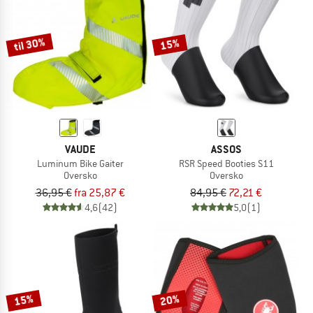
TO THE SALE
til 30%
15%
VAUDE
ASSOS
Luminum Bike Gaiter
RSR Speed Booties S11
Oversko
Oversko
36,95 €
fra 25,87 €
84,95 €
72,21 €
4,6
(42)
5,0
(1)
15%
20%