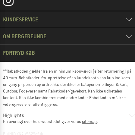
KUNDESERVICE
OM BERGFREUNDE
FORTRYD KØB
**Rabatkoden gælder fra en minimum købsværdi (efter returnering) på
40 euro. Rabatkoder ifm. oprettelse af en kundekonto kan kun indløses
én gang pr. person og ordre. Gælder ikke for kategorierne Bøger & kort,
Outdoor, Fødevarer samt Rabatkoder/gavekort. Kan ikke udbetales
kontant. Kan ikke kombineres med andre koder. Rabatkoden må ikke
videregives eller offentliggøres.
Highlights
En oversigt over hele webstedet giver vores
sitemap
.
BuildID XNAu5629cfyk