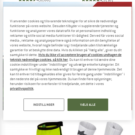
Vi anvender cookies og tilsvarende teknologier for at sikre de nødvendige
funktioner på vores website. Desuden tilbyder vi supplerende tjenester og
funktioner og analyserer vores datatrafik for at personalisere indhold og
reklamer og stille social media-funktioner til rådighed. Derved får vores social
media-, reklame- og analysepartnere også information om din benyttelse af
vores website, hvoraf nogle befinder sig i tredjelande uden tilstrækkelige
garantier for at beskytte dine data. Hvis du klikker på "Vælg alle", giver du dit
samtykke til dette.
Hvis du ikke vil acceptere brugen af cookies undtagen de
teknisk nødvendige cookies, så klik her
. Du kan til enhver tid ændre dine
cookie-indstillinger under "Indstillinger" og udvælge enkelte kategorier. Dit
samtykke er frivilligt og ikke nødvendigt til brugen af denne hjemmeside. Det
kan til enhver tid tilbagekaldes eller gives for første gang under "Indstillinger" i
den nederste del på vores hjemmeside. Du kan finde flere oplysninger,
herunder risikoen for overførsler til tredjelande, om dette i vores
privatlivspolitik
.
INDSTILLINGER
VÆLG ALLE
Our summer sale enters its next
phase
NOW UP TO 50% OFF