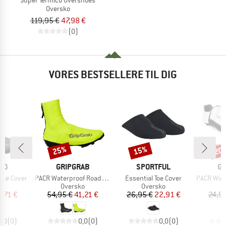
Oversko
119,95 €
47,98 €
(0)
VORES BESTSELLERE TIL DIG
25%
15%
20
Rabat
Rabat
Raba
E
MÆRKE
MÆRKE
M
NO
GRIPGRAB
SPORTFUL
GR
Artikel
Artikel
Artikel
hoe Cover
PACR Waterproof Road Shoe Covers
Essential Toe Cover
PACR Windpr
ktgruppe
Produktgruppe
Produktgruppe
P
ko
Oversko
Oversko
O
is
dsat pris
Pris
Nedsat pris
Pris
Nedsat pris
3,71 €
54,95 €
41,21 €
26,95 €
22,91 €
24,9
0,0
(
0
)
0,0
(
0
)
0,0
(
0
)