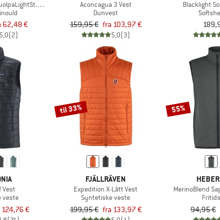
olpaLightSt. Vest
Aconcagua 3 Vest
Blacklight So
inould
Dunvest
Softshe
a 62,48 €
159,95 €
fra 103,97 €
189,
5,0
(2)
5,0
(3)
til 33%
55%
NIA
FJÄLLRÄVEN
HEBER
f Vest
Expedition X-Lätt Vest
MerinoBlend Sap
e veste
Syntetiske veste
Fritid
a 124,76 €
199,95 €
fra 133,97 €
94,95 €