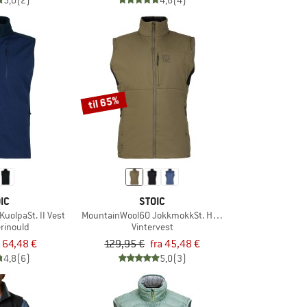
5,0
(2)
4,8
(4)
til 65%
IC
STOIC
uolpaSt. II Vest
MountainWool60 JokkmokkSt. Hybrid Vest
erinould
Vintervest
64,48 €
129,95 €
fra 45,48 €
4,8
(6)
5,0
(3)