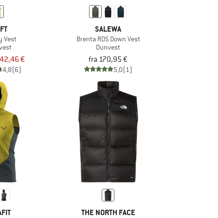
FT
SALEWA
ty Vest
Brenta RDS Down Vest
vest
Dunvest
42,46 €
fra 170,95 €
4,8
(6)
5,0
(1)
FIT
THE NORTH FACE