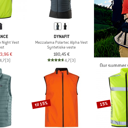
ANCE
DYNAFIT
e Night Vest
Mezzalama Polartec Alpha Vest
est
Syntetiske veste
3,96 €
180,45 €
4,7
(3)
4,7
(3)
Our summer s
til 15%
15%