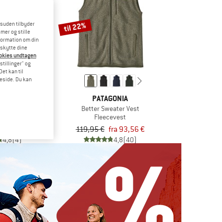
til 22%
esuden tilbyder
mer og stille
formation om din
eskytte dine
ookies undtagen
stillinger" og
et kan til
meside. Du kan
EWA
PATAGONIA
ST Vest
Better Sweater Vest
llvest
Fleecevest
2,45 €
119,95 €
fra 93,56 €
4,8
(4)
4,8
(40)