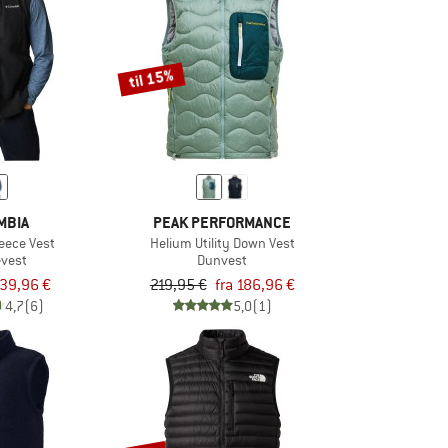
til 15%
MBIA
PEAK PERFORMANCE
leece Vest
Helium Utility Down Vest
evest
Dunvest
39,96 €
219,95 €
fra 186,96 €
4,7
(6)
5,0
(1)