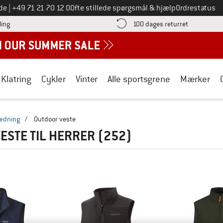
Ring til os på
de
|
+49 71 21 70 12 0
Ofte stillede spørgsmål & hjælp
Ordrestatus
Find betalingsoplysningerne her! Åbnes i en infoboks
Gå til retur
ling
100 dages returret
Klatring
Cykler
Vinter
Alle sportsgrene
Mærker
ædning
/
Outdoor veste
ESTE TIL HERRER
(252)