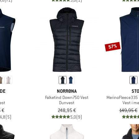
4,8
(71)
5,0
(1)
57%
EDE
NORRØNA
STO
t
Falketind Down750 Vest
MerinoFleece335 K
est
Dunvest
Vest i m
 €
248,95 €
149,95 €
4,8
(5)
5,0
(9)