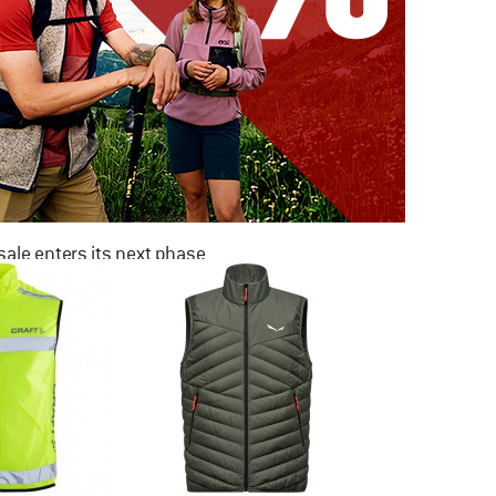
ale enters its next phase
NOW UP TO 50% OFF
TO THE SALE