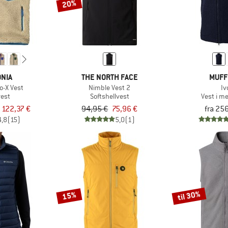
20%
NIA
THE NORTH FACE
MUFF
o-X Vest
Nimble Vest 2
Iv
vest
Softshellvest
Vest i m
a 122,37 €
94,95 €
75,96 €
fra 25
4,8
(15)
5,0
(1)
til 30%
15%