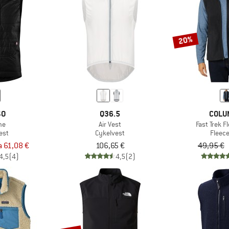
20%
SO
Q36.5
COLU
ne
Air Vest
Fast Trek F
est
Cykelvest
Fleec
a 61,08 €
106,65 €
49,95 €
4,5
(4)
4,5
(2)