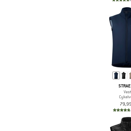
(1)
Grüezi Bag
(1)
Haglöfs
(1)
Halo
(4)
Heber Peak
(4)
Helly Hansen
(1)
Horsefeathers
(3)
Härkila
(1)
Ivanhoe of Sweden
(2)
Jack Wolfskin
STRA
(1)
KAVU
Ves
KnowledgeCotton
Cykelv
(2)
Apparel
79,95
(2)
K-Way
(2)
Lundhags