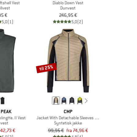
ftshell Vest
Diablo Down Vest
llvest
Dunvest
95 €
246,95 €
5,0
(1)
5,0
(2)
til 25%
 PEAK
CMP
lingHe. II Vest
Jacket With Detachable Sleeves Light Softshell
svest
Syntetisk jakke
42,73 €
99,95 €
fra 74,96 €