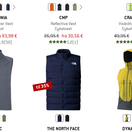
NIA
CMP
CRA
er Vest
Reflective Vest
Visibili
st
Cykelvest
Cykel
a 93,98 €
35,95 €
fra 30,56 €
49,95 €
4,9
(50)
5,0
(1)
til 35%
C
THE NORTH FACE
DYNA