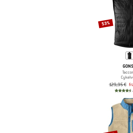
(3)
Löffler
(3)
Maloja
(4)
Mammut
53%
(2)
Mavic
(1)
Mazine
(1)
Millet
(2)
Mountain Equipment
GON
(2)
Mufflon
Tacco
(4)
Nalini
Cykelv
129,95 €
fr
(2)
Napapijri
(1)
New Balance
(4)
Norrøna
(1)
Northwave
(1)
On