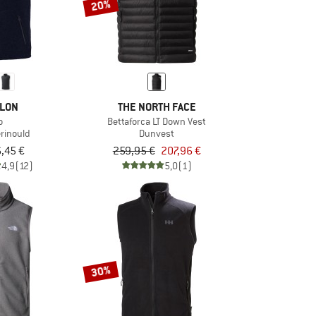
20%
LON
THE NORTH FACE
o
Bettaforca LT Down Vest
erinould
Dunvest
6,45 €
259,95 €
207,96 €
4,9
(12)
5,0
(1)
30%