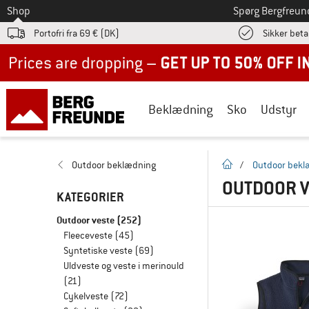
Til
Shop
Spørg Bergfreun
Portofri fra 69 € (DK)
Sikker beta
Up to 50% off now in our summer sale
Beklædning
Sko
Udstyr
Hjemmeside
Outdoor beklædning
/
Outdoor bekl
OUTDOOR V
KATEGORIER
Outdoor veste
(252)
Fleeceveste
(45)
Syntetiske veste
(69)
Uldveste og veste i merinould
(21)
Cykelveste
(72)