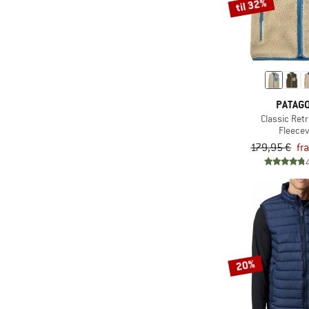
(4)
Ortovox
til 32%
(3)
Passenger
(19)
Patagonia
(3)
Peak Performance
(3)
Pedaled
PATAGO
(1)
POC
Classic Retr
Fleece
(2)
Q36.5
179,95 €
fr
(2)
Quiksilver
(4)
Rab
(2)
Rapha
(6)
Salewa
(1)
Salomon
20%
(5)
Santini
(1)
Save the Duck