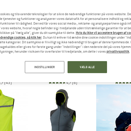
Nyheder
ookies og tilsvarende teknologier for at sikre de nødvendige funktioner på vores website. D
e tjenester og funktioner og analyserer vores datatrafik for at personalisere indhold og rekla
funktioner til rådighed. Derved får vores social media-, reklame- og analysepartnere også in
 vores website, hvoraf nogle befinder sig i tredjelande uden tilstrækkelige garantier for at b
 klikker på "Vælg alle", giver du dit samtykke til dette.
Hvis du ikke vil acceptere brugen af c
dvendige cookies, så klik her
. Du kan til enhver tid ændre dine cookie-indstillinger under "Ind
te kategorier. Dit samtykke er frivilligt og ikke nødvendigt til brugen af denne hjemmeside. D
lbagekaldes eller gives for første gang under "Indstillinger" i den nederste del på vores hjem
plysninger, herunder risikoen for overførsler til tredjelande, om dette i vores
privatlivspolitik
.
NIA
PATAGONIA
SAL
e Vest
Nano-Air Light Vest
Sella D
INDSTILLINGER
VÆLG ALLE
vest
Syntetiske veste
Softshe
5 €
179,95 €
fra 14
4,7
(43)
4,7
(6)