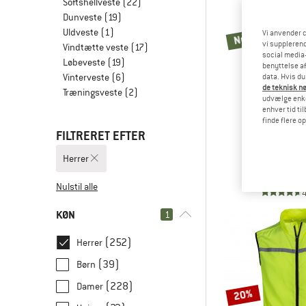
Softshellveste
(22)
Dunveste
(19)
Uldveste
(1)
Nyheder
Vi anvender c
vi supplerend
Vindtætte veste
(17)
social media-
Løbeveste
(19)
benyttelse af
Vinterveste
(6)
data. Hvis du
de teknisk nø
Træningsveste
(2)
udvælge enkel
enhver tid ti
finde flere o
FILTRERET EFTER
PATAGO
Retro Pil
Herrer
Fleece
139,9
Nulstil alle
KØN
1
(252)
Herrer
(39)
Børn
(228)
Damer
20%