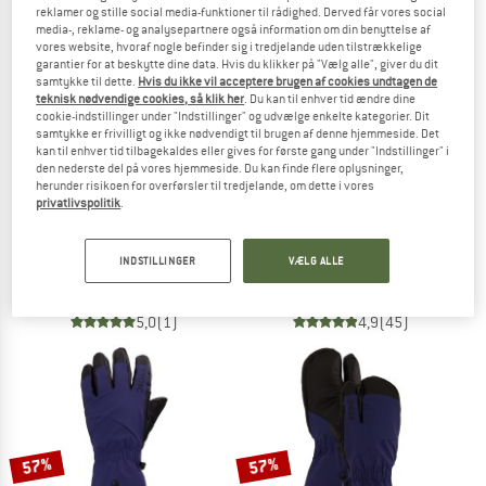
reklamer og stille social media-funktioner til rådighed. Derved får vores social
media-, reklame- og analysepartnere også information om din benyttelse af
TO THE SALE
vores website, hvoraf nogle befinder sig i tredjelande uden tilstrækkelige
garantier for at beskytte dine data. Hvis du klikker på "Vælg alle", giver du dit
samtykke til dette.
Hvis du ikke vil acceptere brugen af cookies undtagen de
teknisk nødvendige cookies, så klik her
. Du kan til enhver tid ændre dine
cookie-indstillinger under "Indstillinger" og udvælge enkelte kategorier. Dit
samtykke er frivilligt og ikke nødvendigt til brugen af denne hjemmeside. Det
kan til enhver tid tilbagekaldes eller gives for første gang under "Indstillinger" i
den nederste del på vores hjemmeside. Du kan finde flere oplysninger,
herunder risikoen for overførsler til tredjelande, om dette i vores
privatlivspolitik
.
HESTRA
HESTRA
Idre Wool 5 Finger
Army Leather Heli Ski 3 Finger
INDSTILLINGER
VÆLG ALLE
Handsker
Handsker
159,95 €
149,95 €
5,0
(1)
4,9
(45)
57%
57%