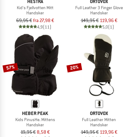
HESTRA
ORTOVOX
Kid's Fjellvotten Mitt
Full Leather 3 Finger Glove
Handsker
Handsker
69,95 €
fra 27,98 €
149,95 €
119,96 €
4,9
(11)
5,0
(1)
57%
20%
HEBER PEAK
ORTOVOX
Kids PinusHe. Mittens
Full Leather Mitten
Handsker
Handsker
19,95 €
8,58 €
149,95 €
119,96 €