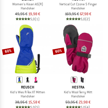
Women's Kisari AS(R)
Vertical Cut Czone 5 Finger
Handsker
Handsker
49,95 €
19,98 €
169,95 €
67,98 €
5,0
(1)
5,0
(2)
60%
60%
REUSCH
HESTRA
Kid's Wes R-Tex XT Mitten
Kid's Wool Terry Mitt
Handsker
Handsker
38,95 €
15,58 €
59,95 €
23,98 €
5,0
(5)
5,0
(4)