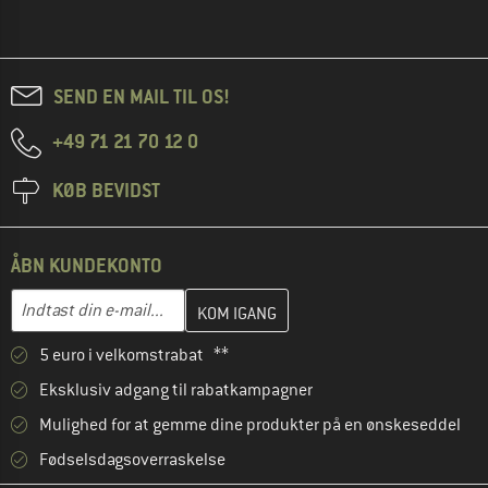
SEND EN MAIL TIL OS!
+49 71 21 70 12 0
KØB BEVIDST
ÅBN KUNDEKONTO
Indtast din e-mailadresse her, og opret i næste trin din kundekon
E-mail-adresse
5 euro i velkomstrabat **
Eksklusiv adgang til rabatkampagner
Mulighed for at gemme dine produkter på en ønskeseddel
Fødselsdagsoverraskelse