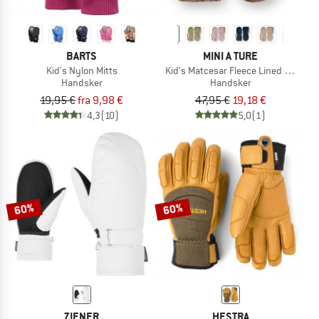
BARTS
MINI A TURE
Kid's Nylon Mitts
Kid's Matcesar Fleece Lined Mittens
Handsker
Handsker
19,95 €
fra 9,98 €
47,95 €
19,18 €
4,3
(10)
5,0
(1)
60%
60%
ZIENER
HESTRA