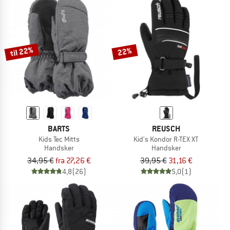
til 22%
22%
BARTS
REUSCH
Kids Tec Mitts
Kid's Kondor R-TEX XT
Handsker
Handsker
34,95 €
fra 27,26 €
39,95 €
31,16 €
4,8
(26)
5,0
(1)