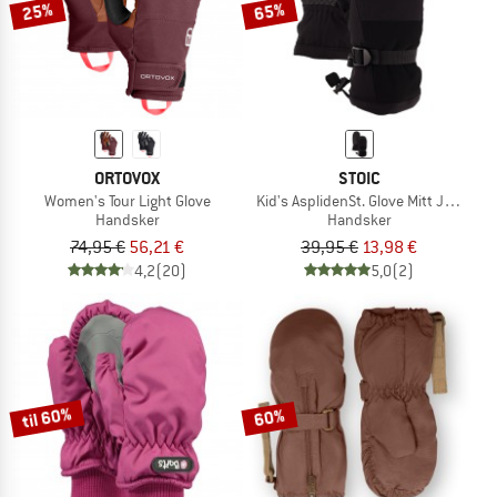
25%
65%
ORTOVOX
STOIC
Women's Tour Light Glove
Kid's AsplidenSt. Glove Mitt Junior
Handsker
Handsker
74,95 €
56,21 €
39,95 €
13,98 €
4,2
(20)
5,0
(2)
til 60%
60%