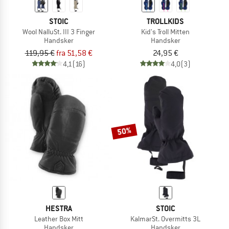
STOIC
TROLLKIDS
Wool NalluSt. III 3 Finger
Kid's Troll Mitten
Handsker
Handsker
119,95 €
fra 51,58 €
24,95 €
4,1
(16)
4,0
(3)
50%
HESTRA
STOIC
Leather Box Mitt
KalmarSt. Overmitts 3L
Handsker
Handsker