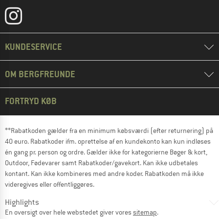
KUNDESERVICE
OM BERGFREUNDE
FORTRYD KØB
**Rabatkoden gælder fra en minimum købsværdi (efter returnering) på
40 euro. Rabatkoder ifm. oprettelse af en kundekonto kan kun indløses
én gang pr. person og ordre. Gælder ikke for kategorierne Bøger & kort,
Outdoor, Fødevarer samt Rabatkoder/gavekort. Kan ikke udbetales
kontant. Kan ikke kombineres med andre koder. Rabatkoden må ikke
videregives eller offentliggøres.
Highlights
En oversigt over hele webstedet giver vores
sitemap
.