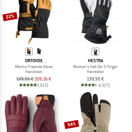
22%
ORTOVOX
HESTRA
Merino Freeride Glove
Women's Heli Ski 5 Finger
Handsker
Handsker
139,95 €
109,16 €
139,95 €
5,0
(3)
4,3
(7)
54%