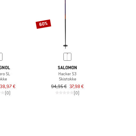
60%
GNOL
SALOMON
ero SL
Hacker S3
okke
Skistokke
38,97 €
94,95 €
37,98 €
(0)
(0)