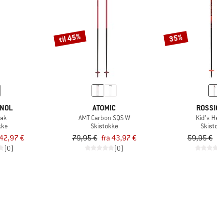
til 45%
35%
GNOL
ATOMIC
ROSSI
Cak
AMT Carbon SQS W
Kid's H
kke
Skistokke
Skist
42,97 €
79,95 €
fra 43,97 €
59,95 €
(0)
(0)