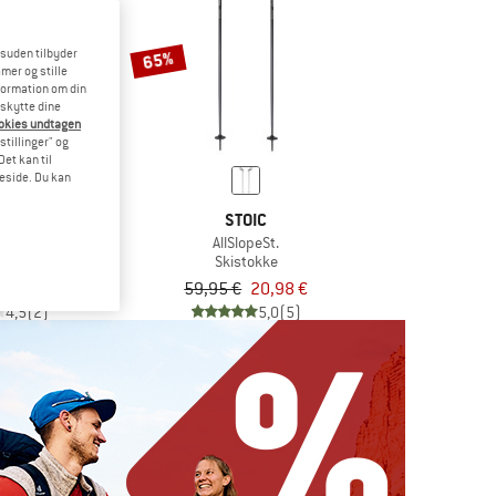
esuden tilbyder
65%
mer og stille
formation om din
eskytte dine
ookies undtagen
stillinger" og
et kan til
meside. Du kan
VEL
STOIC
hist
AllSlopeSt.
okke
Skistokke
89,96 €
59,95 €
20,98 €
4,5
(2)
5,0
(5)