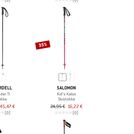
(0)
(0)
35%
RDELL
SALOMON
der TI
Kid's Kaloo
okke
Skistokke
45,47 €
24,95 €
16,22 €
(0)
(0)