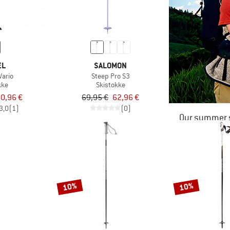
EL
SALOMON
Vario
Steep Pro S3
kke
Skistokke
0,96 €
69,95 €
62,96 €
3,0
(1)
(0)
Our summer s
10%
10%