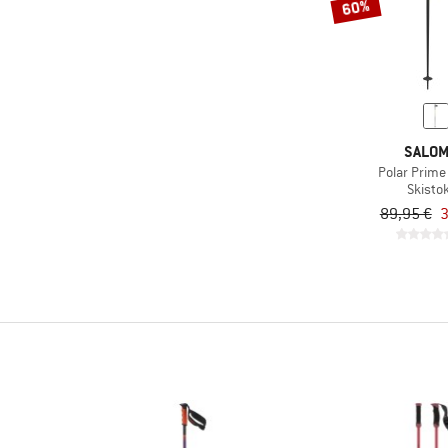
60%
SALO
Polar Prime
Skisto
89,95 €
3