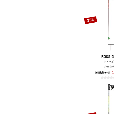
35%
ROSSI
Hero 
Skisto
219,95 €
1