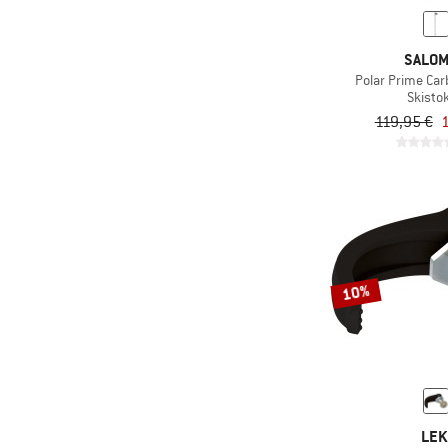
SALO
Polar Prime Ca
Skisto
119,95 €
1
10%
LEK