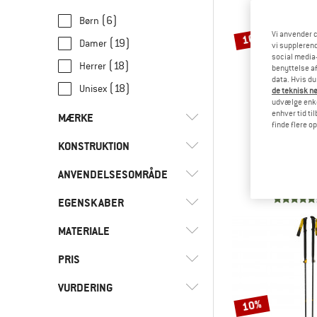
(6)
Børn
Vi anvender c
10%
(19)
Damer
vi supplerend
social media-
(18)
Herrer
benyttelse af
data. Hvis du
(18)
Unisex
de teknisk nø
udvælge enkel
enhver tid ti
MÆRKE
finde flere o
SALO
KONSTRUKTION
Polar Pr
Skisto
ANVENDELSESOMRÅDE
(12)
Fast længde
64,95 €
5
(2)
Teleskopstav
(3)
Atomic
EGENSKABER
(26)
Skiløb
(2)
Black Diamond
(4)
Skiture
MATERIALE
(9)
Udskiftelige tallerkener
(1)
Dynafit
(4)
Snowboard
PRIS
(3)
Alu/carbon
(3)
Grivel
(27)
Vintersport
(15)
Aluminium
VURDERING
(3)
Komperdell
10%
(6)
Carbon
(2)
Leki