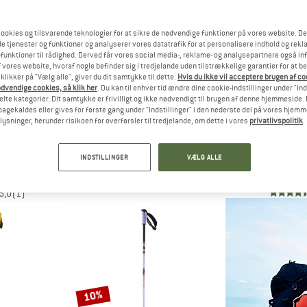
10%
ookies og tilsvarende teknologier for at sikre de nødvendige funktioner på vores website. D
10%
e tjenester og funktioner og analyserer vores datatrafik for at personalisere indhold og rekla
funktioner til rådighed. Derved får vores social media-, reklame- og analysepartnere også in
 vores website, hvoraf nogle befinder sig i tredjelande uden tilstrækkelige garantier for at b
 klikker på "Vælg alle", giver du dit samtykke til dette.
Hvis du ikke vil acceptere brugen af c
dvendige cookies, så klik her
. Du kan til enhver tid ændre dine cookie-indstillinger under "Ind
te kategorier. Dit samtykke er frivilligt og ikke nødvendigt til brugen af denne hjemmeside. D
GRIVEL
lbagekaldes eller gives for første gang under "Indstillinger" i den nederste del på vores hjem
SKI TOUR
plysninger, herunder risikoen for overførsler til tredjelande, om dette i vores
privatlivspolitik
.
Skistokke
MON
GRI
69,95 €
62,96 €
o S3
Anarc
INDSTILLINGER
VÆLG ALLE
kke
Skist
5,0
(1)
8,46 €
99,95 €
5,0
(1)
10%