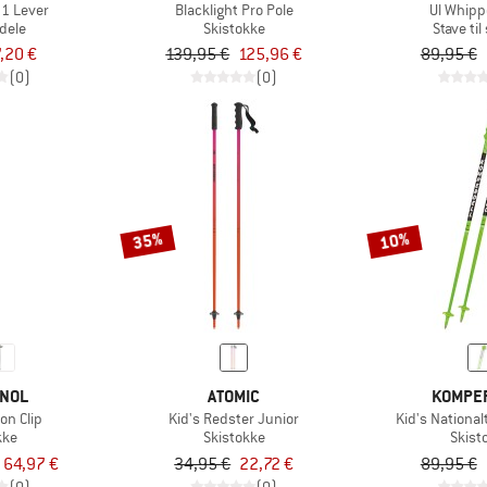
 1 Lever
Blacklight Pro Pole
Ul Whipp
dele
Skistokke
Stave til
,20 €
139,95 €
125,96 €
89,95 €
(0)
(0)
35%
10%
GNOL
ATOMIC
KOMPE
on Clip
Kid's Redster Junior
Kid's Nationa
kke
Skistokke
Skist
a 64,97 €
34,95 €
22,72 €
89,95 €