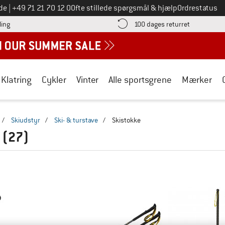
Ring til os på
de
|
+49 71 21 70 12 0
Ofte stillede spørgsmål & hjælp
Ordrestatus
Find betalingsoplysningerne her! Åbnes i en infoboks
Gå til retur
ling
100 dages returret
Klatring
Cykler
Vinter
Alle sportsgrene
Mærker
/
Skiudstyr
/
Ski- & turstave
/
Skistokke
E
(27)