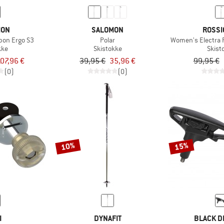
MON
SALOMON
ROSSI
rbon Ergo S3
Polar
Women's Electra 
kke
Skistokke
Skist
07,96 €
39,95 €
35,96 €
99,95 €
(0)
(0)
10%
15%
I
DYNAFIT
BLACK D