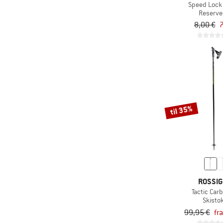
Speed Lock
Reserve
8,00 €
7
til 35%
ROSSI
Tactic Carb
Skisto
99,95 €
fr