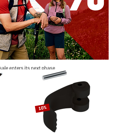
ale enters its next phase
NOW UP TO 50% OFF
TO THE SALE
10%