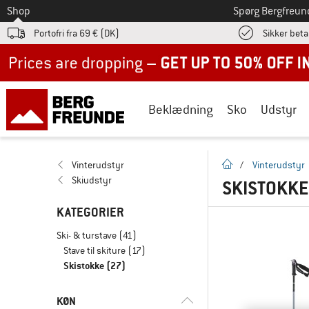
Til
Shop
Spørg Bergfreun
Portofri fra 69 € (DK)
Sikker beta
Up to 50% off now in our summer sale
Beklædning
Sko
Udstyr
Hjemmeside
Vinterudstyr
/
Vinterudstyr
Skiudstyr
SKISTOKK
KATEGORIER
Ski- & turstave
(41)
Stave til skiture
(17)
Skistokke
(27)
KØN