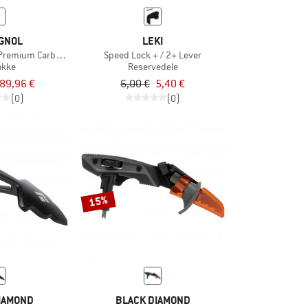
GNOL
LEKI
Premium Carbon Clip
Speed Lock + / 2+ Lever
okke
Reservedele
89,96 €
6,00 €
5,40 €
(0)
(0)
15%
IAMOND
BLACK DIAMOND