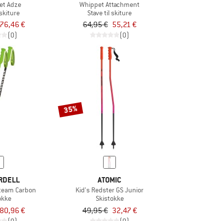
et Adze
Whippet Attachment
 skiture
Stave til skiture
76,46 €
64,95 €
55,21 €
(0)
(0)
35%
RDELL
ATOMIC
lteam Carbon
Kid's Redster GS Junior
okke
Skistokke
80,96 €
49,95 €
32,47 €