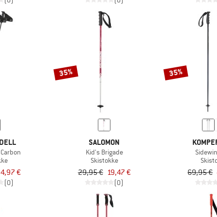
(0)
(0)
35%
35%
DELL
SALOMON
KOMPE
 Carbon
Kid's Brigade
Sidewin
kke
Skistokke
Skist
4,97 €
29,95 €
19,47 €
69,95 €
(0)
(0)