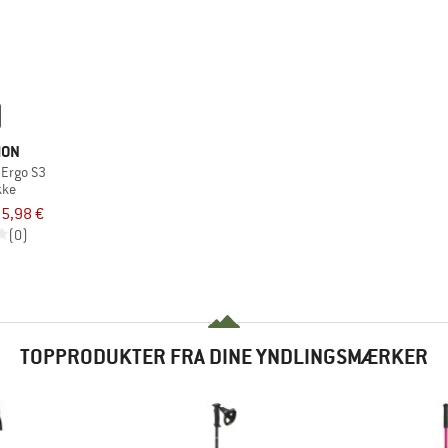
MON
 Ergo S3
kke
5,98 €
(0)
TOPPRODUKTER FRA DINE YNDLINGSMÆRKER