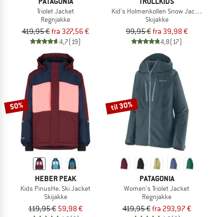
PATAGONIA
TROLLKIDS
Triolet Jacket
Kid's Holmenkollen Snow Jacket Pro
Regnjakke
Skijakke
419,95 €
fra 327,56 €
99,95 €
fra 39,98 €
4,7
(19)
4,8
(17)
til 30%
50%
HEBER PEAK
PATAGONIA
Kids PinusHe. Ski Jacket
Women's Triolet Jacket
Skijakke
Regnjakke
119,95 €
59,98 €
419,95 €
fra 293,97 €