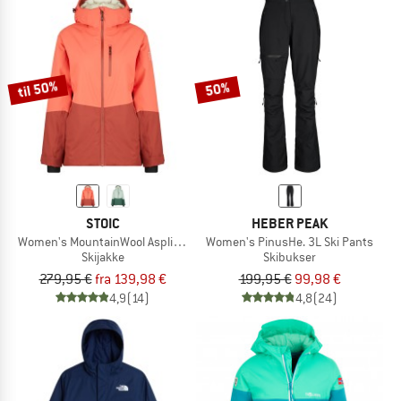
til 50%
50%
STOIC
HEBER PEAK
Women's MountainWool AsplidenSt. Long II
Women's PinusHe. 3L Ski Pants
Skijakke
Skibukser
279,95 €
fra 139,98 €
199,95 €
99,98 €
4,9
(14)
4,8
(24)