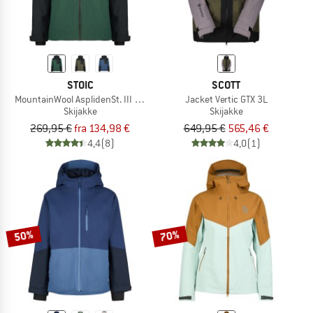
STOIC
SCOTT
MountainWool AsplidenSt. III Ski Jacket
Jacket Vertic GTX 3L
Skijakke
Skijakke
269,95 €
fra 134,98 €
649,95 €
565,46 €
4,4
(8)
4,0
(1)
50%
70%