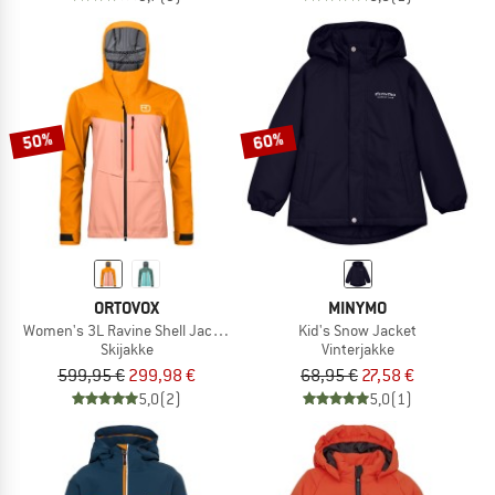
50%
60%
ORTOVOX
MINYMO
Women's 3L Ravine Shell Jacket
Kid's Snow Jacket
Skijakke
Vinterjakke
599,95 €
299,98 €
68,95 €
27,58 €
5,0
(2)
5,0
(1)