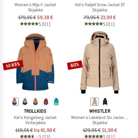
Women's Mija II Jacket
Kid's Hafjell Snow Jacket XT
Skijakke
Skijakke
179,95 €
59,38 €
79,95 €
23,99 €
5,0
(1)
5,0
(1)
til 65%
60%
TROLLKIDS
WHISTLER
Kid's Kongsberg Jacket
Women's Lakeland Ski Jacket W-Pro
Vinterjakke
Skijakke
119,95 €
fra 41,98 €
129,95 €
51,98 €
3,7
(3)
5,0
(1)