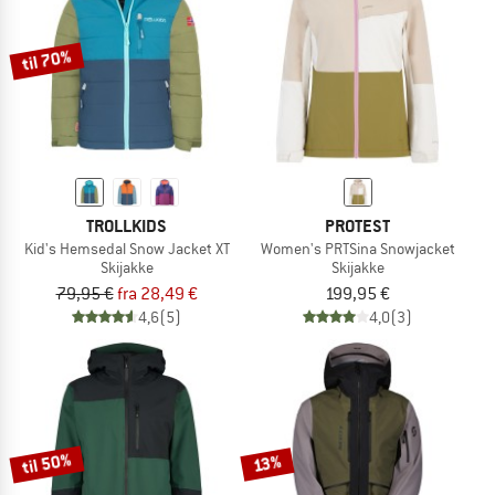
til 70%
TROLLKIDS
PROTEST
Kid's Hemsedal Snow Jacket XT
Women's PRTSina Snowjacket
Skijakke
Skijakke
79,95 €
fra 28,49 €
199,95 €
4,6
(5)
4,0
(3)
til 50%
13%