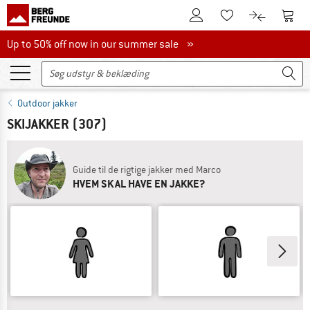
Til kundekontoen
Til 
Til huskesedlen.
Til produk
Up to 50% off now in our summer sale
Up to 50% off now in our summer sale »
Outdoor jakker
SKIJAKKER
(307)
Guide til de rigtige jakker med Marco
HVEM SKAL HAVE EN JAKKE?