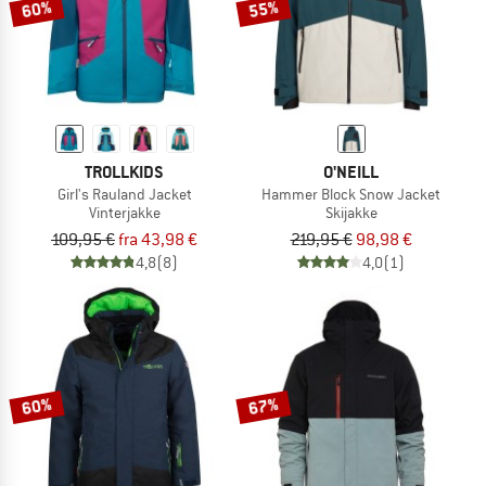
60%
55%
TROLLKIDS
O'NEILL
Girl's Rauland Jacket
Hammer Block Snow Jacket
Vinterjakke
Skijakke
109,95 €
fra 43,98 €
219,95 €
98,98 €
4,8
(8)
4,0
(1)
60%
67%