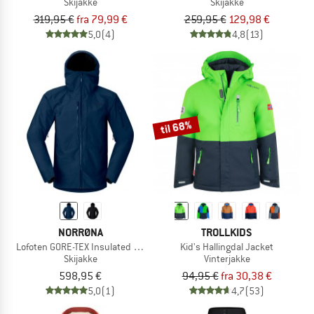
Skijakke
Skijakke
319,95 €
fra 79,99 €
259,95 €
129,98 €
5,0
(4)
4,8
(13)
til 68%
NORRØNA
TROLLKIDS
Lofoten GORE-TEX Insulated Jacket
Kid's Hallingdal Jacket
Skijakke
Vinterjakke
598,95 €
94,95 €
fra 30,38 €
5,0
(1)
4,7
(53)