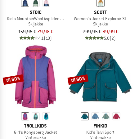
STOIC
SCOTT
Kid's MountainWool AsplidenSt. II Ski Jacket
Women's Jacket Explorair 3L
Skijakke
Skijakke
159,95 €
79,98 €
299,95 €
89,99 €
4,1
(10)
5,0
(2)
til 60%
til 60%
TROLLKIDS
FINKID
Girl's Kongsberg Jacket
Kid's Talvi Sport
Vinterjakke
Vinterjakke