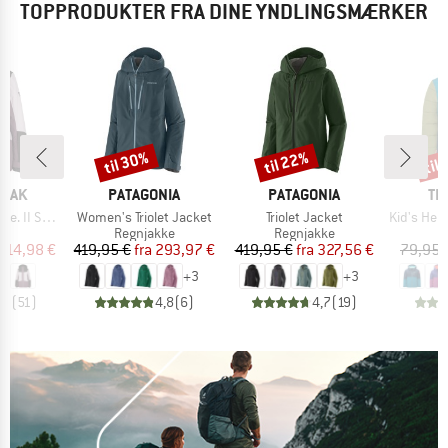
TOPPRODUKTER FRA DINE YNDLINGSMÆRKER
til 30%
til 22%
til
Rabat
Rabat
Raba
MÆRKE
MÆRKE
MÆ
PEAK
PATAGONIA
PATAGONIA
TR
Artikel
Artikel
Artikel
Ski Jacket
Women's Triolet Jacket
Triolet Jacket
Kid's Hemseda
ktgruppe
Produktgruppe
Produktgruppe
P
ke
Regnjakke
Regnjakke
S
is
dsat pris
Pris
Nedsat pris
Pris
Nedsat pris
114,98 €
419,95 €
fra
293,97 €
419,95 €
fra
327,56 €
79,95 
+
3
+
3
,7
(
51
)
4,8
(
6
)
4,7
(
19
)