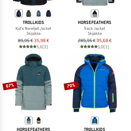
TROLLKIDS
HORSEFEATHERS
Kid's Norefjell Jacket
Track Jacket
Skijakke
Skijakke
89,95 €
35,98 €
289,95 €
95,68 €
5,0
(3)
5,0
(1)
67%
70%
HORSEFEATHERS
TROLLKIDS