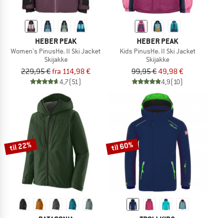
HEBER PEAK
HEBER PEAK
Women's PinusHe. II Ski Jacket
Kids PinusHe. II Ski Jacket
Skijakke
Skijakke
229,95 €
fra 114,98 €
99,95 €
49,98 €
4,7
(51)
4,9
(10)
til 22%
til 60%