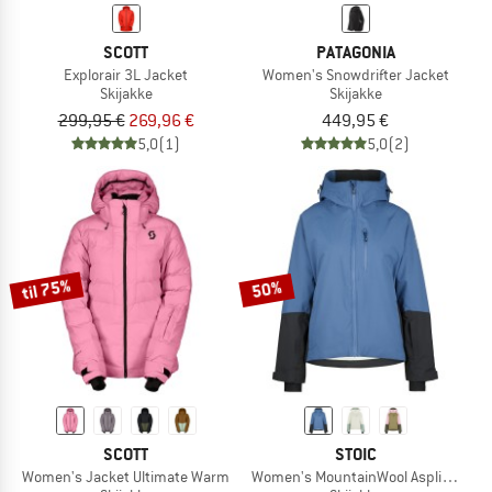
SCOTT
PATAGONIA
Explorair 3L Jacket
Women's Snowdrifter Jacket
Skijakke
Skijakke
299,95 €
269,96 €
449,95 €
5,0
(1)
5,0
(2)
til 75%
50%
SCOTT
STOIC
Women's Jacket Ultimate Warm
Women's MountainWool AsplidenSt. II