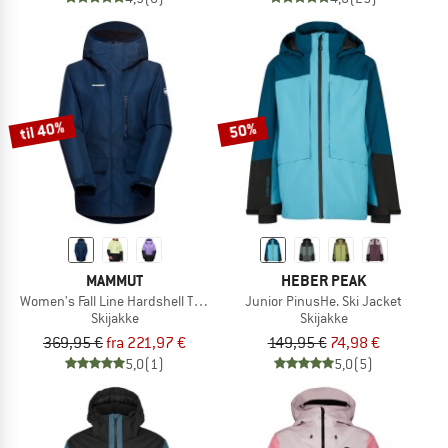
til 40%
50%
MAMMUT
HEBER PEAK
Women's Fall Line Hardshell Thermo Hooded Jacket
Junior PinusHe. Ski Jacket
Skijakke
Skijakke
369,95 €
fra 221,97 €
149,95 €
74,98 €
5,0
(1)
5,0
(5)