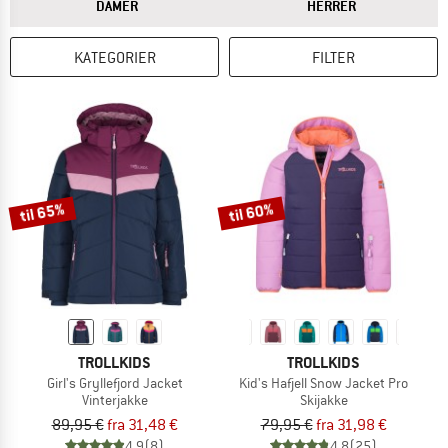
SVARET
SVARET
DAMER
HERRER
KATEGORIER
FILTER
til 65%
til 60%
TROLLKIDS
TROLLKIDS
Girl's Gryllefjord Jacket
Kid's Hafjell Snow Jacket Pro
Vinterjakke
Skijakke
89,95 €
fra 31,48 €
79,95 €
fra 31,98 €
4,9
(8)
4,8
(25)