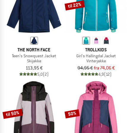
til 22%
THE NORTH FACE
TROLLKIDS
Teen's Snowquest Jacket
Girl's Hallingdal Jacket
Skijakke
Vinterjakke
113,95 €
94,95 €
fra 74,06 €
5,0
(2)
4,9
(12)
til 50%
50%