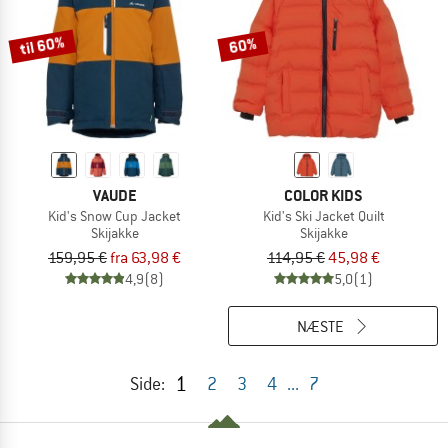
til 60%
60%
VAUDE
COLOR KIDS
Kid's Snow Cup Jacket
Kid's Ski Jacket Quilt
Skijakke
Skijakke
159,95 €
fra 63,98 €
114,95 €
45,98 €
4,9
(8)
5,0
(1)
NÆSTE
1
Side:
2
3
4
...
7