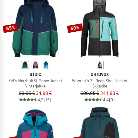
65%
50%
STOIC
ORTOVOX
Kid's NorrhultSt. Snow Jacket
Women's 3L Deep Shell Jacket
Vinterjakke
Skijakke
99,95 €
34,98 €
689,95 €
344,98 €
4,5
(15)
4,4
(9)