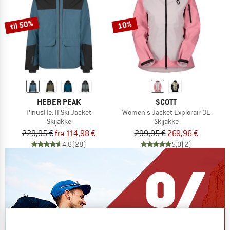
til 50%
10%
HEBER PEAK
SCOTT
PinusHe. II Ski Jacket
Women's Jacket Explorair 3L
Skijakke
Skijakke
229,95 €
fra 114,98 €
299,95 €
269,96 €
4,6
(28)
5,0
(2)