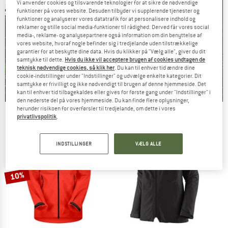
Vi anvender cookies og tilsvarende teknologier for at sikre de nødvendige
funktioner på vores website. Desuden tilbyder vi supplerende tjenester og
funktioner og analyserer vores datatrafik for at personalisere indhold og
reklamer og stille social media-funktioner til rådighed. Derved får vores social
media-, reklame- og analysepartnere også information om din benyttelse af
vores website, hvoraf nogle befinder sig i tredjelande uden tilstrækkelige
garantier for at beskytte dine data. Hvis du klikker på "Vælg alle", giver du dit
samtykke til dette.
Hvis du ikke vil acceptere brugen af cookies undtagen de
teknisk nødvendige cookies, så klik her
. Du kan til enhver tid ændre dine
cookie-indstillinger under "Indstillinger" og udvælge enkelte kategorier. Dit
samtykke er frivilligt og ikke nødvendigt til brugen af denne hjemmeside. Det
kan til enhver tid tilbagekaldes eller gives for første gang under "Indstillinger" i
den nederste del på vores hjemmeside. Du kan finde flere oplysninger,
herunder risikoen for overførsler til tredjelande, om dette i vores
Our summer sale enters its next
privatlivspolitik
.
phase
NOW UP TO 50% OFF
INDSTILLINGER
VÆLG ALLE
TO THE SALE
10%