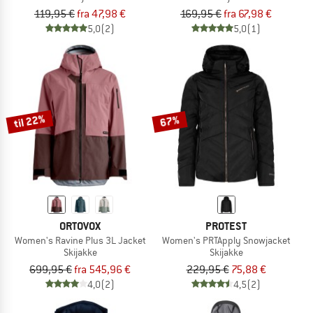
119,95 €
fra 47,98 €
169,95 €
fra 67,98 €
5,0
(2)
5,0
(1)
til 22%
67%
ORTOVOX
PROTEST
Women's Ravine Plus 3L Jacket
Women's PRTApply Snowjacket
Skijakke
Skijakke
699,95 €
fra 545,96 €
229,95 €
75,88 €
4,0
(2)
4,5
(2)