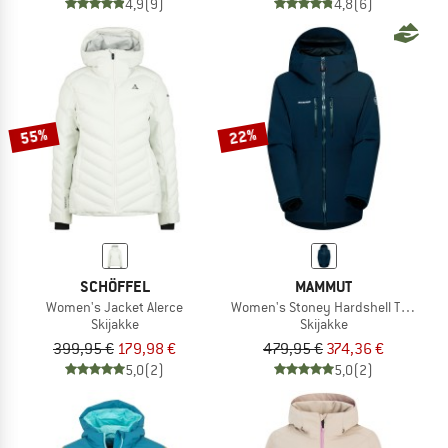
4,9
(9)
4,8
(6)
55%
22%
SCHÖFFEL
MAMMUT
Women's Jacket Alerce
Women's Stoney Hardshell Thermo 
Skijakke
Skijakke
399,95 €
179,98 €
479,95 €
374,36 €
5,0
(2)
5,0
(2)