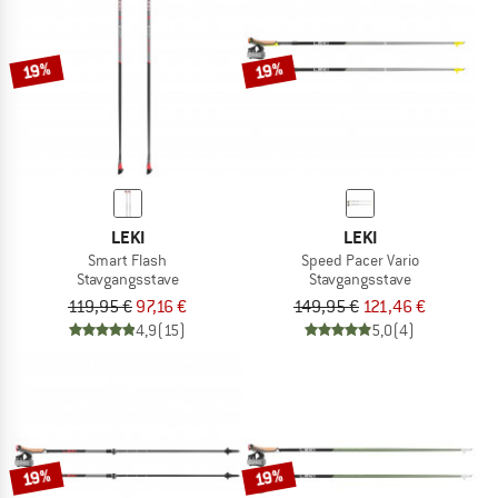
TO THE SALE
19%
19%
LEKI
LEKI
Smart Flash
Speed Pacer Vario
Stavgangsstave
Stavgangsstave
119,95 €
97,16 €
149,95 €
121,46 €
4,9
(15)
5,0
(4)
19%
19%