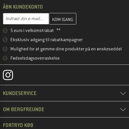
ÅBN KUNDEKONTO
Indtast din e-mailadresse her, og opret i næste trin din kundekon
E-mail-adresse
5 euro i velkomstrabat **
Eksklusiv adgang til rabatkampagner
Mulighed for at gemme dine produkter på en ønskeseddel
Fødselsdagsoverraskelse
KUNDESERVICE
OM BERGFREUNDE
FORTRYD KØB