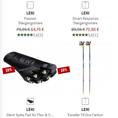
LEKI
LEKI
Passion
Smart Response
Stavgangsstave
Stavgangsstave
79,95 €
64,76 €
89,95 €
72,86 €
5,0
(3)
5,0
(1)
19%
19%
LEKI
LEKI
Silent Spike Pad für Flex- & Speedtip
Traveller FX.One Carbon