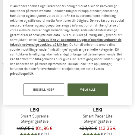
Spin
Gummipuffer Walking
Vi anvender cookies og tilsvarende teknologier for at sikre de nødvendige
Stavgangsstave
Stavgangsstave
funktioner på vores website. Desuden tilbyder vi supplerende tjenester og
funktioner og analyserer vores datatrafik for at personalisere indhold og
74,95 €
63,71 €
9,95 €
8,46 €
reklamer og stille social media-funktioner til rådighed. Derved får vores social
4,6
(5)
5,0
(3)
media-, reklame- og analysepartnere også information om din benyttelse af
vores website, hvoraf nogle befinder sig i tredjelande uden tilstrækkelige
garantier for at beskytte dine data. Hvis du klikker på "Vælg alle", giver du dit
samtykke til dette.
Hvis du ikke vil acceptere brugen af cookies undtagen de
teknisk nødvendige cookies, så klik her
. Du kan til enhver tid ændre dine
cookie-indstillinger under "Indstillinger" og udvælge enkelte kategorier. Dit
samtykke er frivilligt og ikke nødvendigt til brugen af denne hjemmeside. Det
kan til enhver tid tilbagekaldes eller gives for første gang under "Indstillinger" i
15%
19%
den nederste del på vores hjemmeside. Du kan finde flere oplysninger,
herunder risikoen for overførsler til tredjelande, om dette i vores
privatlivspolitik
.
INDSTILLINGER
VÆLG ALLE
LEKI
LEKI
Smart Supreme
Smart Pacer Lite
Stavgangsstave
Stavgangsstave
119,95 €
101,96 €
139,95 €
113,36 €
5,0
(2)
5,0
(2)