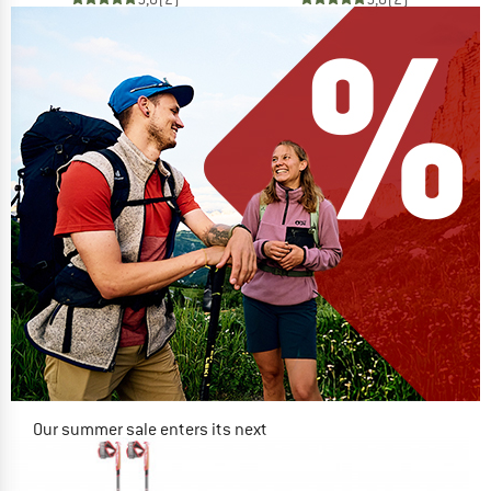
Our summer sale enters its next
phase
NOW UP TO 50% OFF