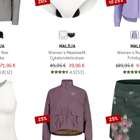
til 25%
20%
JA
MALOJA
MAL
. Nos
Women's MeadowM.
Women's Run
kke
Cykelunderbukser
Fritid
271,96 €
49,95 €
39,96 €
189,95 €
f
4,8
(12)
4,5
(53)
25%
25%