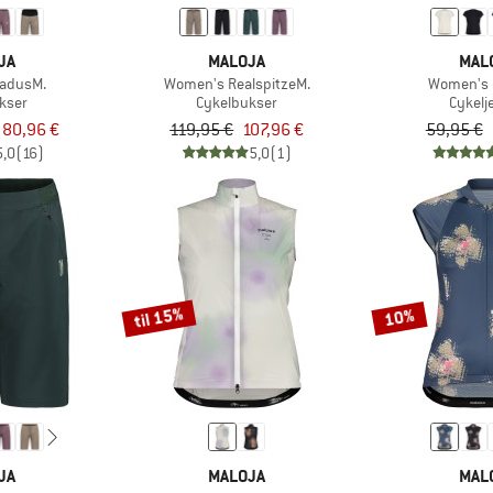
JA
MALOJA
MAL
adusM.
Women's RealspitzeM.
Women's 
kser
Cykelbukser
Cykelj
a 80,96 €
119,95 €
107,96 €
59,95 €
5,0
(16)
5,0
(1)
til 15%
10%
JA
MALOJA
MAL