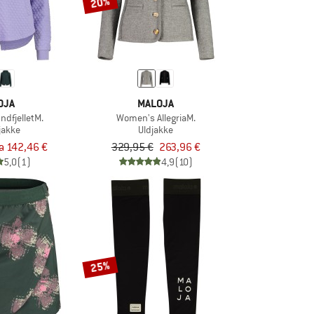
20%
OJA
MALOJA
dfjelletM.
Women's AllegriaM.
sjakke
Uldjakke
ra 142,46 €
329,95 €
263,96 €
5,0
(1)
4,9
(10)
25%