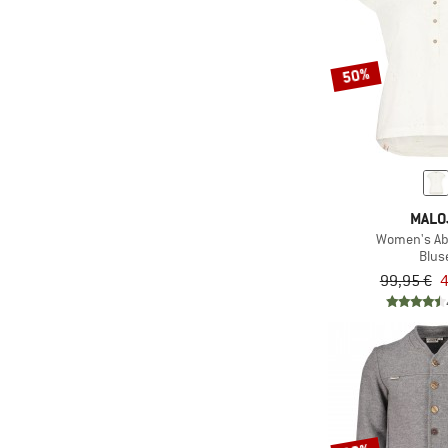
50%
MALO
Women's Ab
Blus
99,95 €
4