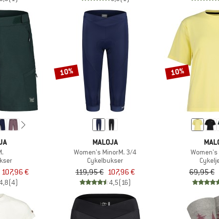
10%
10%
JA
MALOJA
MAL
M.
Women's MinorM. 3/4
Women's 
kser
Cykelbukser
Cykelj
a 107,96 €
119,95 €
107,96 €
69,95 €
4,8
(4)
4,5
(16)