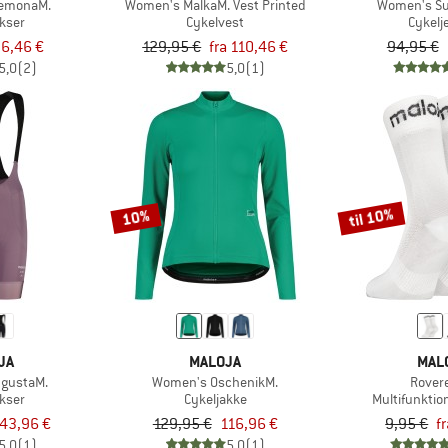
emonaM.
Women's MalkaM. Vest Printed
Women's Su
kser
Cykelvest
Cykelj
6,46 €
129,95 €
fra 110,46 €
94,95 €
5,0
(2)
5,0
(1)
til 10%
10%
JA
MALOJA
MAL
gustaM.
Women's OschenikM.
Rover
kser
Cykeljakke
Multifunktio
43,96 €
129,95 €
116,96 €
9,95 €
f
5,0
(1)
5,0
(1)