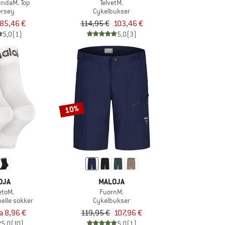
ndaM. Top
TelvetM.
ersey
Cykelbukser
85,46 €
114,95 €
103,46 €
5,0
(1)
5,0
(3)
10%
OJA
MALOJA
etoM.
FuornM.
nelle sokker
Cykelbukser
ra 8,96 €
119,95 €
107,96 €
5,0
(10)
5,0
(1)