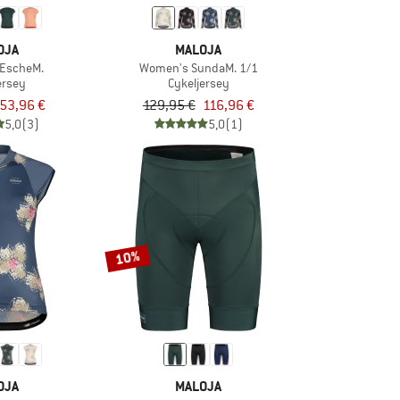
OJA
MALOJA
EscheM.
Women's SundaM. 1/1
ersey
Cykeljersey
53,96 €
129,95 €
116,96 €
5,0
(3)
5,0
(1)
10%
OJA
MALOJA