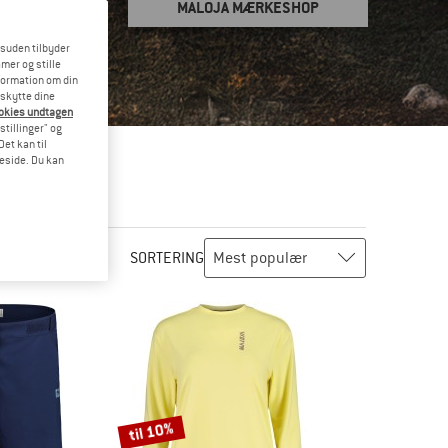
MALOJA MÆRKESHOP
esuden tilbyder
mer og stille
formation om din
eskytte dine
ookies undtagen
stillinger" og
et kan til
meside. Du kan
SORTERING
til 10%