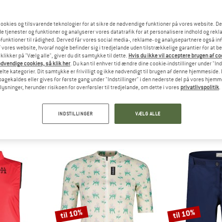
ookies og tilsvarende teknologier for at sikre de nødvendige funktioner på vores website. D
e tjenester og funktioner og analyserer vores datatrafik for at personalisere indhold og rekla
funktioner til rådighed. Derved får vores social media-, reklame- og analysepartnere også in
 vores website, hvoraf nogle befinder sig i tredjelande uden tilstrækkelige garantier for at b
 klikker på "Vælg alle", giver du dit samtykke til dette.
Hvis du ikke vil acceptere brugen af c
dvendige cookies, så klik her
. Du kan til enhver tid ændre dine cookie-indstillinger under "Ind
te kategorier. Dit samtykke er frivilligt og ikke nødvendigt til brugen af denne hjemmeside. D
lbagekaldes eller gives for første gang under "Indstillinger" i den nederste del på vores hjem
aloja
plysninger, herunder risikoen for overførsler til tredjelande, om dette i vores
privatlivspolitik
.
36)
INDSTILLINGER
VÆLG ALLE
til 10%
til 10%