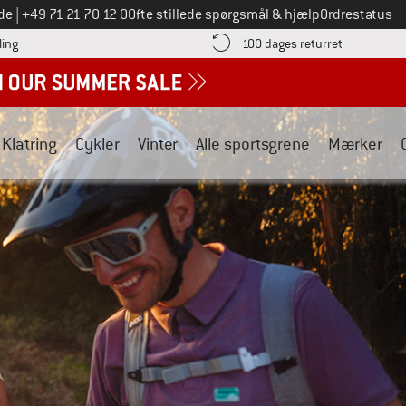
Ring til os på
de
|
+49 71 21 70 12 0
Ofte stillede spørgsmål & hjælp
Ordrestatus
Find betalingsoplysningerne her! Åbnes i en infoboks
Gå til retur
ling
100 dages returret
Klatring
Cykler
Vinter
Alle sportsgrene
Mærker