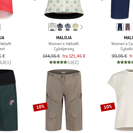
JA
MALOJA
MAL
eldaM.
Women's VelikaM.
Women's Ca
est
Cykeljersey
Cykelb
5 €
134,95 €
fra 121,46 €
99,95 €
f
5,0
(1)
5,0
(2)
10%
10%