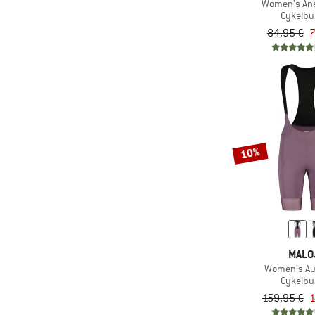
(2)
Yoga
Women's An
Cykelbu
84,95 €
7
10%
MALO
Women's Au
Cykelbu
159,95 €
1