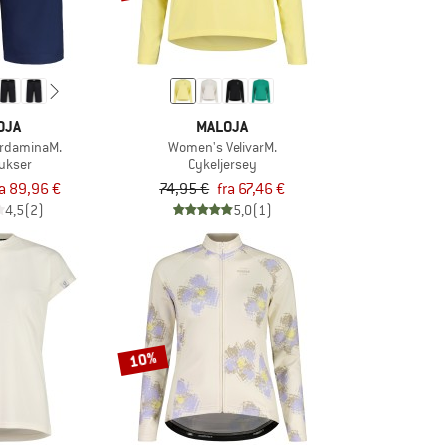
OJA
MALOJA
rdaminaM.
Women's VelivarM.
ukser
Cykeljersey
ra 89,96 €
74,95 €
fra 67,46 €
4,5
(2)
5,0
(1)
10%