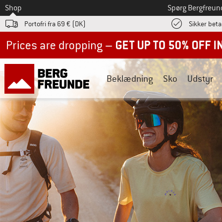
Til
Shop
Spørg Bergfreun
Portofri fra 69 € (DK)
Sikker beta
Up to 50% off now in our summer sale
Beklædning
Sko
Udstyr