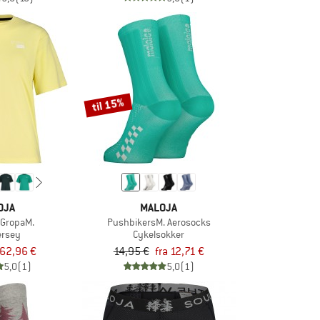
til 15%
OJA
MALOJA
GropaM.
PushbikersM. Aerosocks
ersey
Cykelsokker
62,96 €
14,95 €
fra 12,71 €
5,0
(1)
5,0
(1)