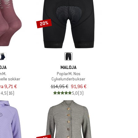
20%
OJA
MALOJA
nM.
PoplarM. Nos
nelle sokker
Cykelunderbukser
ra 9,71 €
114,95 €
91,96 €
4,5
(16)
5,0
(3)