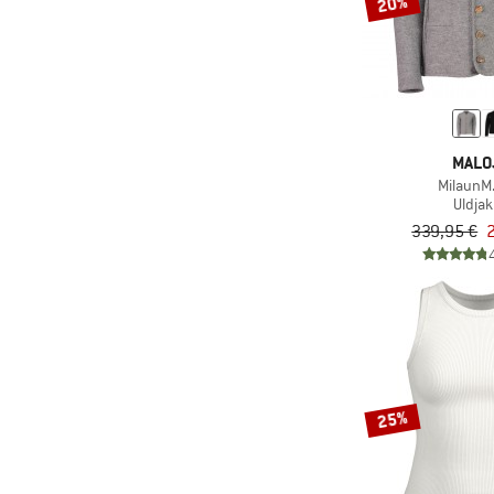
20%
MALO
MilaunM
Uldja
339,95 €
25%