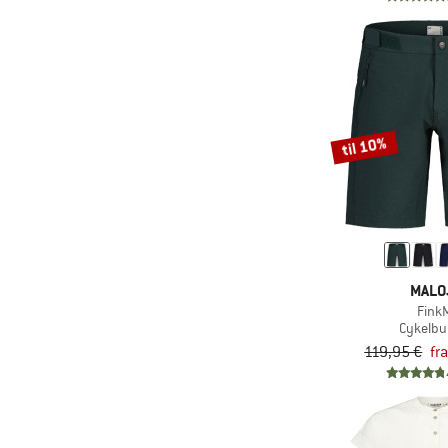
til 10%
MALO
Fink
Cykelbu
119,95 €
fr