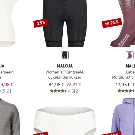
til 25%
15%
JA
MALOJA
MAL
erseeM.
Women's PlumtreeM.
Laba
e
Cykelunderbukser
Multifunktio
9,98 €
84,95 €
72,21 €
12,95 €
f
4,5
(2)
4,5
(2)