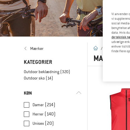
Vi anvender c
vi supplerend
social media-
benyttelse af
data. Hvis du
de teknisk nø
udvælge enkel
enhver tid ti
Hjemmeside
Mærker
/
Mærker
/
M
finde flere o
MALOJA
(3
KATEGORIER
Outdoor beklædning
(320)
Outdoor sko
(14)
KØN
(214)
Damer
(140)
Herrer
(20)
Unisex