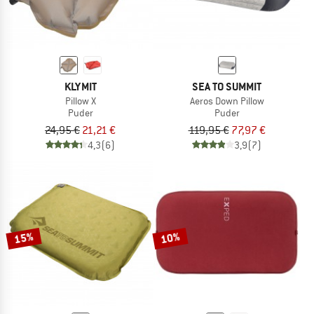
KLYMIT
SEA TO SUMMIT
Pillow X
Aeros Down Pillow
Puder
Puder
24,95 €
21,21 €
119,95 €
77,97 €
4,3
(6)
3,9
(7)
15%
10%