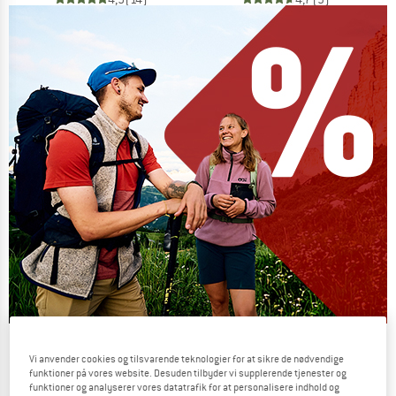
Our summer sale enters its next
Vi anvender cookies og tilsvarende teknologier for at sikre de nødvendige
phase
funktioner på vores website. Desuden tilbyder vi supplerende tjenester og
funktioner og analyserer vores datatrafik for at personalisere indhold og
NOW UP TO 50% OFF