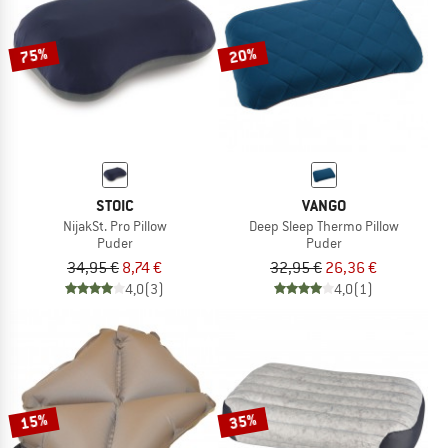
75%
20%
STOIC
VANGO
NijakSt. Pro Pillow
Deep Sleep Thermo Pillow
Puder
Puder
34,95 €
8,74 €
32,95 €
26,36 €
4,0
(3)
4,0
(1)
15%
35%