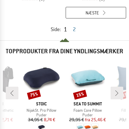
NÆSTE
1
Side:
2
TOPPRODUKTER FRA DINE YNDLINGSMÆRKER
75%
15%
15
Rabat
Rabat
Raba
E
MÆRKE
MÆRKE
ON
STOIC
SEA TO SUMMIT
Artikel
Artikel
Artik
Synthetic
NijakSt. Pro Pillow
Foam Core Pillow
Fillo
ktgruppe
Produktgruppe
Produktgruppe
r
Puder
Puder
is
dsat pris
Pris
Nedsat pris
Pris
Nedsat pris
12,71 €
34,95 €
8,74 €
29,95 €
fra
25,46 €
79,9