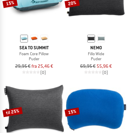
15%
20%
SEA TO SUMMIT
NEMO
Foam Core Pillow
Fillo Wide
Puder
Puder
29,95 €
fra 25,46 €
69,95 €
55,96 €
(0)
(0)
til 25%
15%