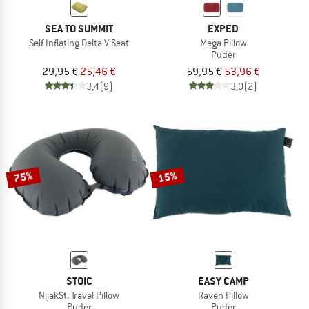
SEA TO SUMMIT
EXPED
Self Inflating Delta V Seat
Mega Pillow
Puder
29,95 €
25,46 €
59,95 €
53,96 €
3,4
(9)
3,0
(2)
75%
15%
STOIC
EASY CAMP
NijakSt. Travel Pillow
Raven Pillow
Puder
Puder