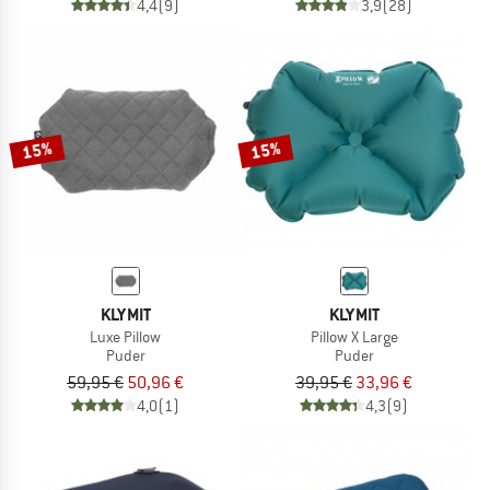
4,4
(9)
3,9
(28)
15%
15%
KLYMIT
KLYMIT
Luxe Pillow
Pillow X Large
Puder
Puder
59,95 €
50,96 €
39,95 €
33,96 €
4,0
(1)
4,3
(9)