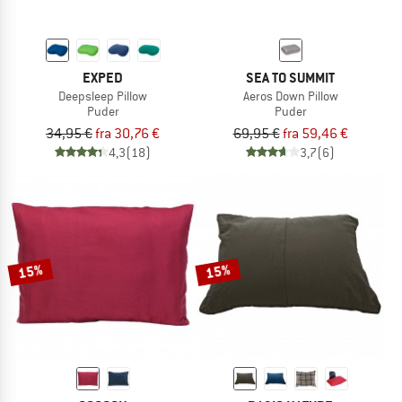
EXPED
SEA TO SUMMIT
Deepsleep Pillow
Aeros Down Pillow
Puder
Puder
34,95 €
fra 30,76 €
69,95 €
fra 59,46 €
4,3
(18)
3,7
(6)
15%
15%