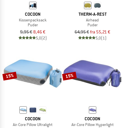
COCOON
THERM-A-REST
Kissenpacksack
Airhead
Puder
Puder
9,95 €
8,46 €
64,95 €
fra 55,21 €
5,0
(2)
5,0
(1)
15%
15%
COCOON
COCOON
Air-Core Pillow Ultralight
Air-Core Pillow Hyperlight