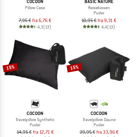
COCOON
BASIC NATURE
Pillow Case
Reisekissen
Puder
7,95 €
fra 6,76 €
10,95 €
fra 9,31 €
4,3
(13)
4,4
(13)
15%
15%
COCOON
COCOON
Travelpillow Synthetic
Travelpillow Daune
Puder
Puder
14,95 €
fra 12,71 €
39,95 €
fra 33,96 €