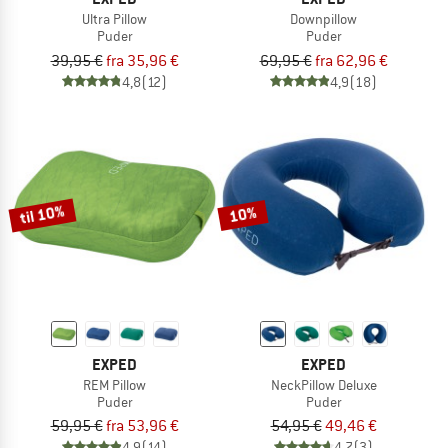
Ultra Pillow
Downpillow
Puder
Puder
39,95 €
fra 35,96 €
69,95 €
fra 62,96 €
4,8
(12)
4,9
(18)
til 10%
10%
EXPED
EXPED
REM Pillow
NeckPillow Deluxe
Puder
Puder
59,95 €
fra 53,96 €
54,95 €
49,46 €
4,9
(14)
4,7
(3)