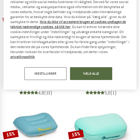
reklamer og stille social media-funktioner til rådighed. Derved får vores social
media-, reklame- og analysepartnere også information om din benyttelse af
vores website, hvoraf nogle befinder sig i tredjelande uden tilstrækkelige
TO THE SALE
garantier for at beskytte dine data. Hvis du klikker på "Vælg alle", giver du dit
15%
10%
samtykke til dette.
Hvis du ikke vil acceptere brugen af cookies undtagen de
teknisk nødvendige cookies, så klik her
. Du kan til enhver tid ændre dine
cookie-indstillinger under "Indstillinger" og udvælge enkelte kategorier. Dit
samtykke er frivilligt og ikke nødvendigt til brugen af denne hjemmeside. Det
kan til enhver tid tilbagekaldes eller gives for første gang under "Indstillinger" i
den nederste del på vores hjemmeside. Du kan finde flere oplysninger,
herunder risikoen for overførsler til tredjelande, om dette i vores
privatlivspolitik
.
SEA TO SUMMIT
EXPED
Aeros Premium Traveller
LuxWool Pillow
INDSTILLINGER
VÆLG ALLE
Puder
Puder
44,95 €
38,21 €
59,95 €
53,96 €
4,8
(13)
5,0
(1)
15%
15%