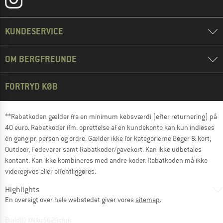
KUNDESERVICE
OM BERGFREUNDE
FORTRYD KØB
**Rabatkoden gælder fra en minimum købsværdi (efter returnering) på
40 euro. Rabatkoder ifm. oprettelse af en kundekonto kan kun indløses
én gang pr. person og ordre. Gælder ikke for kategorierne Bøger & kort,
Outdoor, Fødevarer samt Rabatkoder/gavekort. Kan ikke udbetales
kontant. Kan ikke kombineres med andre koder. Rabatkoden må ikke
videregives eller offentliggøres.
Highlights
En oversigt over hele webstedet giver vores
sitemap
.
BuildID XNAu5629cfyk