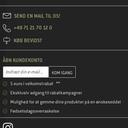
SEND EN MAIL TIL OS!
+49 71 21 70 12 0
KØB BEVIDST
ÅBN KUNDEKONTO
Indtast din e-mailadresse her, og opret i næste trin din kundekon
E-mail-adresse
5 euro i velkomstrabat **
Eksklusiv adgang til rabatkampagner
Mulighed for at gemme dine produkter på en ønskeseddel
Fødselsdagsoverraskelse