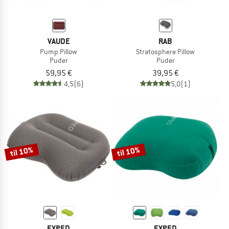
VAUDE
RAB
Pump Pillow
Stratosphere Pillow
Puder
Puder
59,95 €
39,95 €
4,5
(6)
5,0
(1)
til 10%
til 10%
EXPED
EXPED