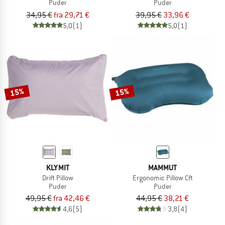
Puder
Puder
34,95 €
fra 29,71 €
39,95 €
33,96 €
5,0
(1)
5,0
(1)
15%
15%
KLYMIT
MAMMUT
Drift Pillow
Ergonomic Pillow Cft
Puder
Puder
49,95 €
fra 42,46 €
44,95 €
38,21 €
4,6
(5)
3,8
(4)