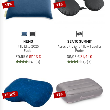
15%
15%
NEMO
SEA TO SUMMIT
Fillo Elite 2025
Aeros Ultralight Pillow Traveller
Puder
Puder
79,95 €
67,96 €
36,95 €
31,41 €
4,0
(3)
3,7
(3)
til 12%
15%