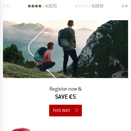
4,4
(
9
)
4,0
(
3
)
0,0
(
0
)
Register now &
SAVE €5
THIS WAY