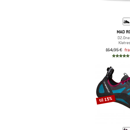
MAD R
D2.One
Klatre
164,95 €
fr
til 15%