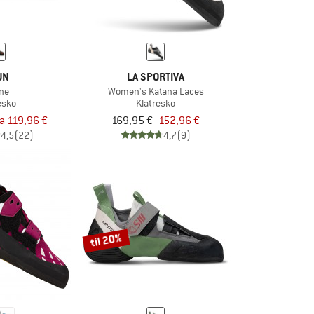
UN
LA SPORTIVA
ne
Women's Katana Laces
esko
Klatresko
ra 119,96 €
169,95 €
152,96 €
4,5
(22)
4,7
(9)
til 20%