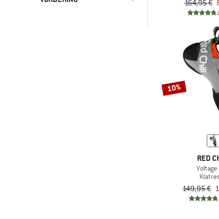
164,95 €
-
-
og mere
og mere
Kun produkter med rabat
og mere
10%
RED CH
Voltage 
Klatre
149,95 €
1