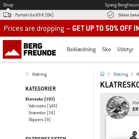
Til
Shop
Spørg Bergfreun
Portofri fra 69 € (DK)
Sikker beta
Up to 50% off now in our summer sale
Beklædning
Sko
Udstyr
Hjemmeside
Klatring
/
Klatring
/
K
KLATRESKO
KATEGORIER
Klatresko
(183)
Kla
Velcrosko
(140)
ER
Snøresko
(34)
Slippers
(9)