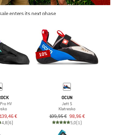
ale enters its next phase
NOW UP TO 50% OFF
TO THE SALE
10%
ROCK
OCUN
Pro HV
Jett S
esko
Klatresko
139,46 €
109,95 €
98,96 €
4,8
(6)
5,0
(1)