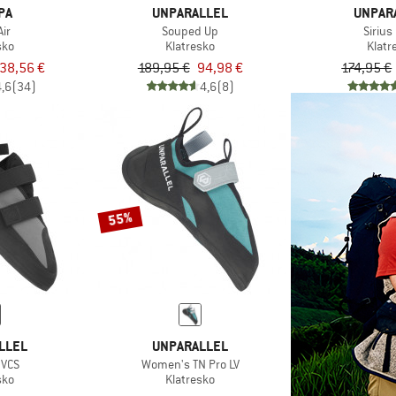
PA
UNPARALLEL
UNPAR
Air
Souped Up
Sirius
sko
Klatresko
Klatr
38,56 €
189,95 €
94,98 €
174,95 €
4,6
(34)
4,6
(8)
55%
LLEL
UNPARALLEL
 VCS
Women's TN Pro LV
sko
Klatresko