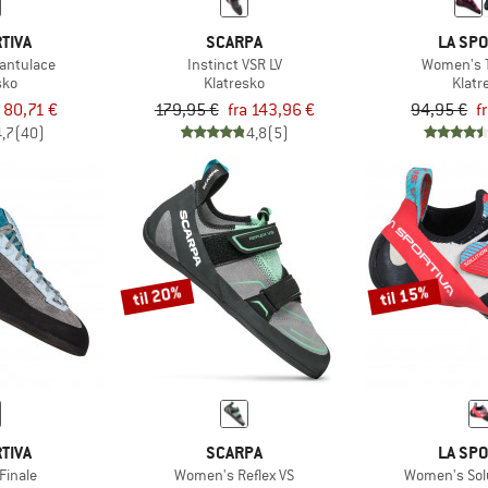
TIVA
SCARPA
LA SPO
antulace
Instinct VSR LV
Women's T
sko
Klatresko
Klatr
a 80,71 €
179,95 €
fra 143,96 €
94,95 €
f
4,7
(40)
4,8
(5)
til 20%
til 15%
TIVA
SCARPA
LA SPO
Finale
Women's Reflex VS
Women's Sol