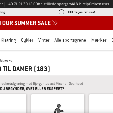
Ring til os på
de
|
+49 71 21 70 12 0
Ofte stillede spørgsmål & hjælp
Ordrestatus
Find betalingsoplysningerne her! Åbnes i en infoboks
Gå til retur
ling
100 dages returret
Klatring
Cykler
Vinter
Alle sportsgrene
Mærker
latresko
 TIL DAMER
(183)
treskorådgivning med Bjergentusiast Mischa - Gearhead
 DU BEGYNDER, ØVET ELLER EKSPERT?