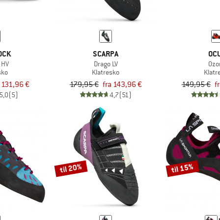
OCK
SCARPA
OC
 HV
Drago LV
Ozo
sko
Klatresko
Klatr
a 131,96 €
179,95 €
fra 143,96 €
149,95 €
f
5,0
(5)
4,7
(51)
til 20%
til 15%