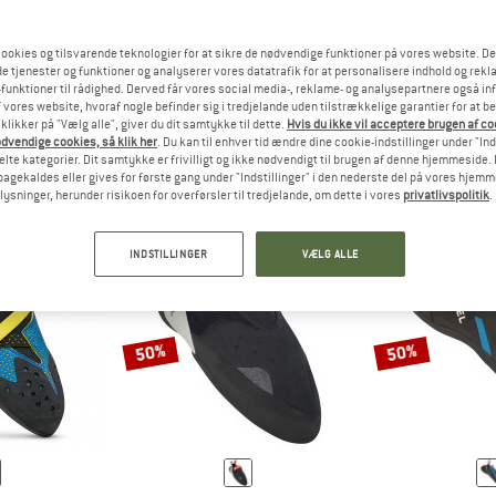
ookies og tilsvarende teknologier for at sikre de nødvendige funktioner på vores website. D
e tjenester og funktioner og analyserer vores datatrafik for at personalisere indhold og rekla
KLATRESKO TIL BEGYNDERE ER REDUCERET TIL DET VIGTIGSTE 
SVARET
KLATRESKO TIL ØVEDE GIVER ET 
SVAR
DER
ØVET
EKS
funktioner til rådighed. Derved får vores social media-, reklame- og analysepartnere også in
 vores website, hvoraf nogle befinder sig i tredjelande uden tilstrækkelige garantier for at b
 klikker på "Vælg alle", giver du dit samtykke til dette.
Hvis du ikke vil acceptere brugen af c
dvendige cookies, så klik her
. Du kan til enhver tid ændre dine cookie-indstillinger under "Ind
te kategorier. Dit samtykke er frivilligt og ikke nødvendigt til brugen af denne hjemmeside. D
lbagekaldes eller gives for første gang under "Indstillinger" i den nederste del på vores hjem
plysninger, herunder risikoen for overførsler til tredjelande, om dette i vores
privatlivspolitik
.
INDSTILLINGER
VÆLG ALLE
50%
50%