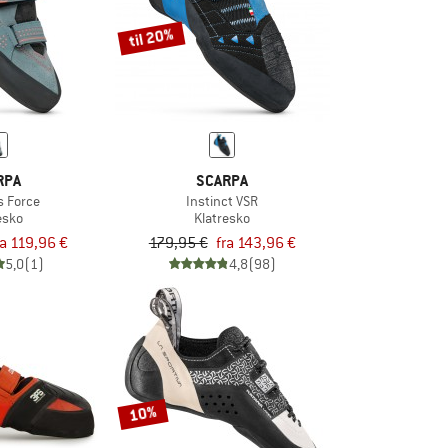
til 20%
RPA
SCARPA
 Force
Instinct VSR
esko
Klatresko
ra 119,96 €
179,95 €
fra 143,96 €
5,0
(1)
4,8
(98)
10%