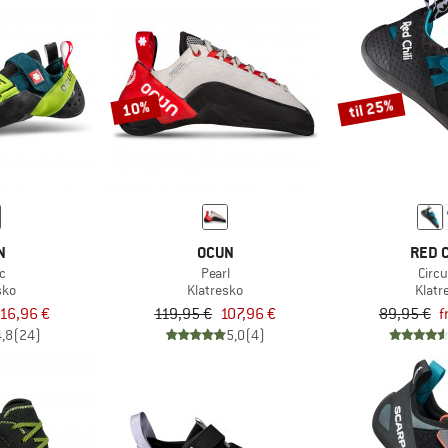
til 25%
10%
N
OCUN
RED C
c
Pearl
Circui
sko
Klatresko
Klatr
16,96 €
119,95 €
107,96 €
89,95 €
f
4,8
(24)
5,0
(4)