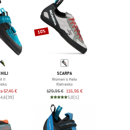
10%
HILI
SCARPA
t II
Women's Helix
esko
Klatresko
ra 67,46 €
129,95 €
116,96 €
4,6
(39)
5,0
(1)