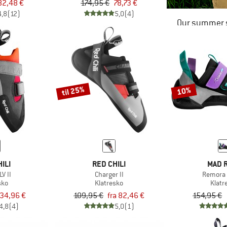
82,48 €
174,95 €
78,73 €
4,8
(12)
5,0
(4)
Our summer s
til 25%
10%
ILI
RED CHILI
MAD 
LV II
Charger II
Remora 
sko
Klatresko
Klatr
34,96 €
109,95 €
fra 82,46 €
154,95 €
4,8
(4)
5,0
(1)