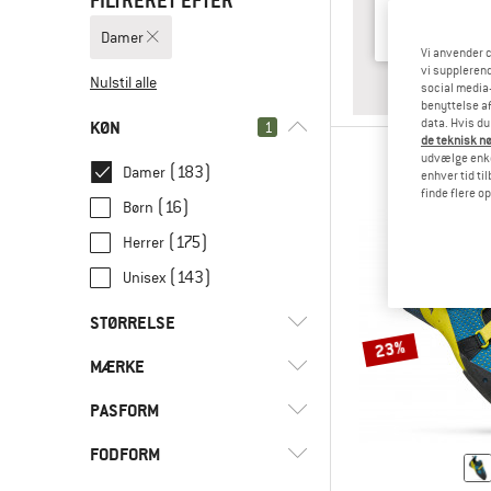
FILTRERET EFTER
Damer
Vi anvender c
vi supplerend
Nulstil alle
SVARET
BEGYN
social media-
benyttelse af
data. Hvis du
KØN
1
de teknisk nø
udvælge enkel
(183)
Damer
enhver tid ti
finde flere o
(16)
Børn
(175)
Herrer
(143)
Unisex
STØRRELSE
23%
MÆRKE
33
33,5
34
34,5
35
PASFORM
35,5
36
36,5
37
37,5
FODFORM
(29)
Bred fod
38
38,5
39
39,5
40
(87)
Normal fod