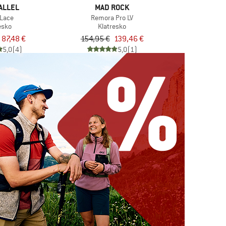
ALLEL
MAD ROCK
 Lace
Remora Pro LV
esko
Klatresko
87,48 €
154,95 €
139,46 €
5,0
(4)
5,0
(1)