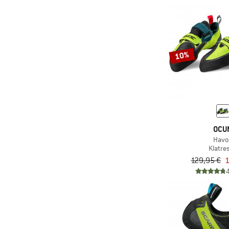
10%
OCU
Havo
Klatre
129,95 €
1