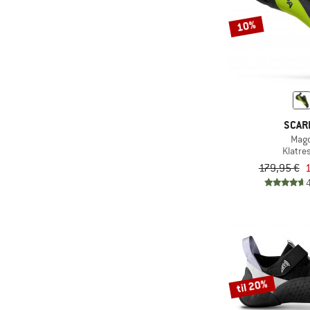
10%
SCAR
Mag
Klatre
179,95 €
1
til 20%