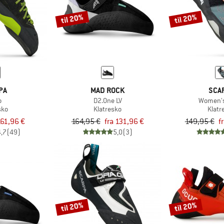
til 20%
til 20%
PA
MAD ROCK
SCA
o
D2.One LV
Women's
sko
Klatresko
Klatr
61,96 €
164,95 €
fra 131,96 €
149,95 €
f
4,7
(49)
5,0
(3)
til 20%
til 20%