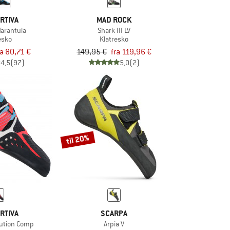
RTIVA
MAD ROCK
arantula
Shark III LV
esko
Klatresko
ra 80,71 €
149,95 €
fra 119,96 €
4,5
(97)
5,0
(2)
til 20%
RTIVA
SCARPA
ution Comp
Arpia V