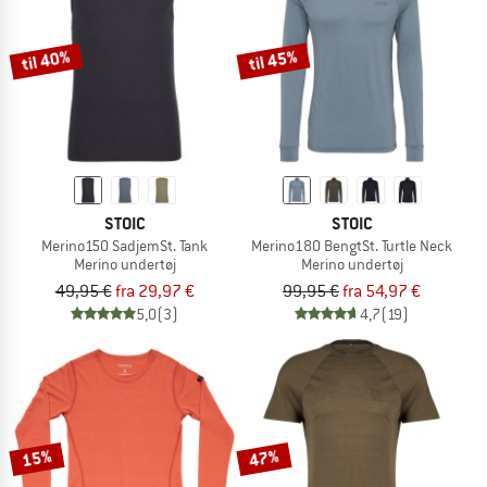
til 40%
til 45%
STOIC
STOIC
Merino150 SadjemSt. Tank
Merino180 BengtSt. Turtle Neck
Merino undertøj
Merino undertøj
49,95 €
fra 29,97 €
99,95 €
fra 54,97 €
5,0
(3)
4,7
(19)
15%
47%