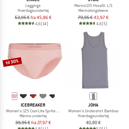
Leggings
Merino135 HovaSt. L/S
Hverdagsundertøj
Merinolongsleeve
53,95 €
fra 45,86 €
79,95 €
43,97 €
4,6
(14)
4,6
(5)
til 30%
ICEBREAKER
JOHA
Women's 125 Cool-Lite Sprite Hipster
Women's Undershirt Bamboo
Merino undertøj
Hverdagsundertøj
39,95 €
fra 27,97 €
40,80 €
4,8
(11)
5,0
(1)