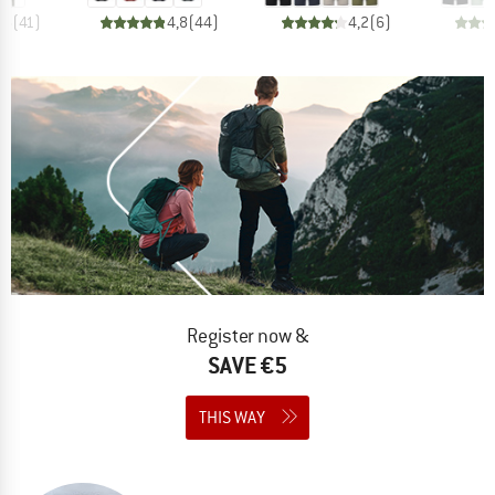
,5
(
41
)
4,8
(
44
)
4,2
(
6
)
Register now &
SAVE €5
THIS WAY