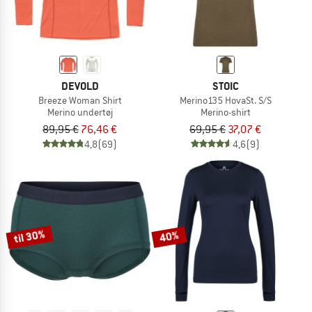
DEVOLD
STOIC
Breeze Woman Shirt
Merino135 HovaSt. S/S
Merino undertøj
Merino-shirt
89,95 €
76,46 €
69,95 €
37,07 €
4,8
(69)
4,6
(9)
til 30%
40%