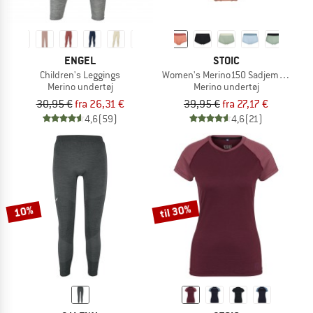
ENGEL
STOIC
Children's Leggings
Women's Merino150 SadjemSt. Hipst
Merino undertøj
Merino undertøj
30,95 €
fra 26,31 €
39,95 €
fra 27,17 €
4,6
(59)
4,6
(21)
til 30%
10%