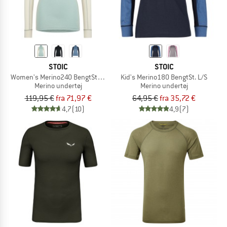
STOIC
STOIC
Women's Merino240 BengtSt. Half Zip
Kid's Merino180 BengtSt. L/S
Merino undertøj
Merino undertøj
119,95 €
fra 71,97 €
64,95 €
fra 35,72 €
4,7
(10)
4,9
(7)