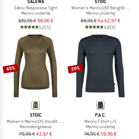
SALEWA
STOIC
Zebru Responsive Tight
Women's Merino180 BengtSt. S/S
Merino undertøj
Merino undertøj
109,95 €
98,96 €
84,95 €
fra 62,97 €
5,0
(5)
4,8
(9)
45%
20%
STOIC
P.A.C.
Women's Merino135 HovaSt. L/S
Merino T-Shirt L/S
Merinolongsleeve
Merino undertøj
79,95 €
43,97 €
74,95 €
59,96 €