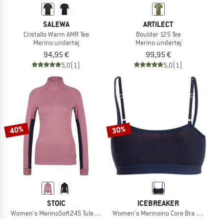
SALEWA
ARTILECT
Cristallo Warm AMR Tee
Boulder 125 Tee
Merino undertøj
Merino undertøj
94,95 €
99,95 €
5,0
(1)
5,0
(1)
40%
30%
STOIC
ICEBREAKER
Women's MerinoSoft245 TuleboSt. Half Zip
Women's Merinoino Core Bra Graphit