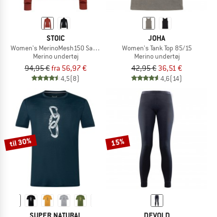
STOIC
JOHA
Women's MerinoMesh150 SadjemSt. L/S Half Zip
Women's Tank Top 85/15
Merino undertøj
Merino undertøj
94,95 €
fra 56,97 €
42,95 €
36,51 €
4,5
(8)
4,6
(14)
til 30%
15%
SUPER.NATURAL
DEVOLD