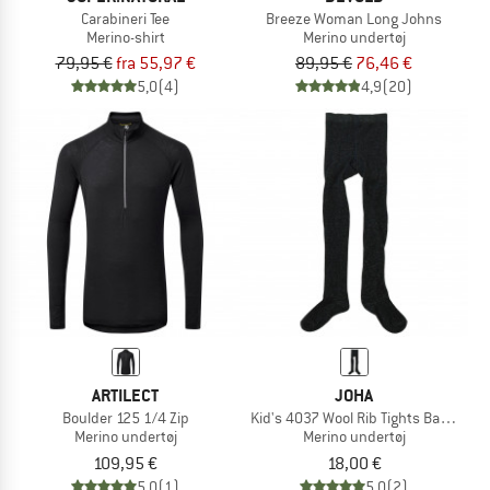
Carabineri Tee
Breeze Woman Long Johns
Merino-shirt
Merino undertøj
79,95 €
fra 55,97 €
89,95 €
76,46 €
5,0
(4)
4,9
(20)
ARTILECT
JOHA
Boulder 125 1/4 Zip
Kid's 4037 Wool Rib Tights Bamboo
Merino undertøj
Merino undertøj
109,95 €
18,00 €
5,0
(1)
5,0
(2)