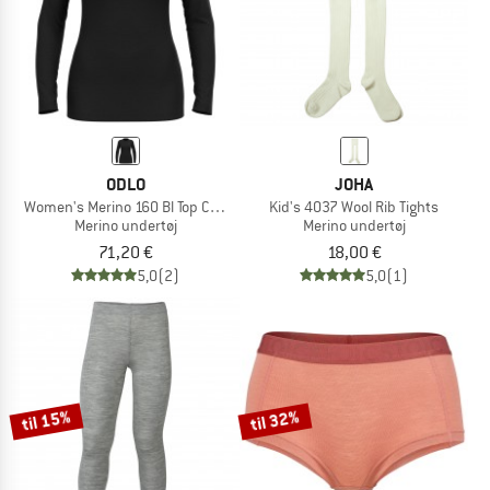
ODLO
JOHA
Women's Merino 160 Bl Top Crew Neck L/S
Kid's 4037 Wool Rib Tights
Merino undertøj
Merino undertøj
71,20 €
18,00 €
5,0
(2)
5,0
(1)
til 15%
til 32%