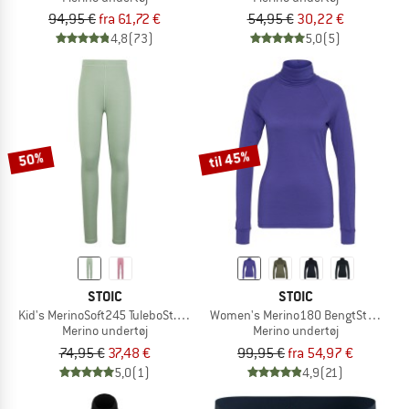
94,95 €
fra 61,72 €
54,95 €
30,22 €
4,8
(73)
5,0
(5)
til 45%
50%
STOIC
STOIC
Kid's MerinoSoft245 TuleboSt. Long Pants
Women's Merino180 BengtSt. Turtle 
Merino undertøj
Merino undertøj
74,95 €
37,48 €
99,95 €
fra 54,97 €
5,0
(1)
4,9
(21)