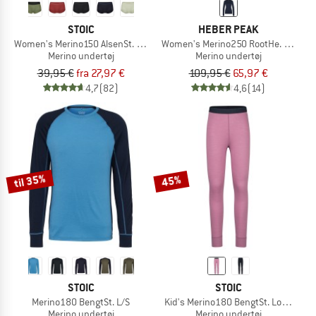
STOIC
HEBER PEAK
Women's Merino150 AlsenSt. Hipster
Women's Merino250 RootHe. L/S
Merino undertøj
Merino undertøj
39,95 €
fra 27,97 €
109,95 €
65,97 €
4,7
(82)
4,6
(14)
til 35%
45%
STOIC
STOIC
Merino180 BengtSt. L/S
Kid's Merino180 BengtSt. Long Pant
Merino undertøj
Merino undertøj