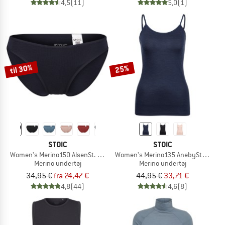
4,5
(11)
5,0
(1)
til 30%
25%
STOIC
STOIC
Women's Merino150 AlsenSt. Brief
Women's Merino135 AnebySt. Top
Merino undertøj
Merino undertøj
34,95 €
fra 24,47 €
44,95 €
33,71 €
4,8
(44)
4,6
(8)