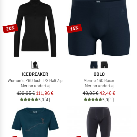
20%
15%
ICEBREAKER
ODLO
Women's 260 Tech L/S Half Zip
Merino 160 Boxer
Merino undertøj
Merino undertøj
139,95 €
111,96 €
49,95 €
42,46 €
5,0
(4)
5,0
(1)