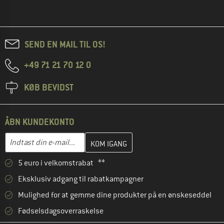
SEND EN MAIL TIL OS!
+49 71 21 70 12 0
KØB BEVIDST
ÅBN KUNDEKONTO
Indtast din e-mailadresse her, og opret i næste trin din kundekon
E-mail-adresse
5 euro i velkomstrabat **
Eksklusiv adgang til rabatkampagner
Mulighed for at gemme dine produkter på en ønskeseddel
Fødselsdagsoverraskelse