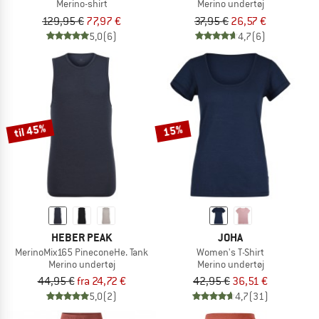
Merino-shirt
Merino undertøj
129,95 €
77,97 €
37,95 €
26,57 €
5,0
(6)
4,7
(6)
til 45%
15%
HEBER PEAK
JOHA
MerinoMix165 PineconeHe. Tank
Women's T-Shirt
Merino undertøj
Merino undertøj
44,95 €
fra 24,72 €
42,95 €
36,51 €
5,0
(2)
4,7
(31)