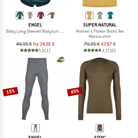
ENGEL
SUPER.NATURAL
Baby Long-Sleeved Bodysuit with Press Studs, Striped
Women's Flower Boots Tee
Merino-shirt
40,95 €
fra 34,81 €
79,95 €
47,97 €
5,0
(1)
4,7
(15)
15%
45%
ENGEL
STOIC