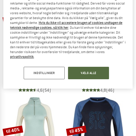
reklamer og stille social media-funktioner til rådighed. Derved får vores social
media-, reklame- og analysepartnere også information om din benyttelse af
TO THE SALE
vores website, hvoraf nogle befinder sig i tredjelande uden tilstrækkelige
15%
20%
garantier for at beskytte dine data. Hvis du klikker på "Vælg alle", giver du dit
samtykke til dette.
Hvis du ikke vil acceptere brugen af cookies undtagen de
teknisk nødvendige cookies, så klik her
. Du kan til enhver tid ændre dine
cookie-indstillinger under "Indstillinger" og udvælge enkelte kategorier. Dit
samtykke er frivilligt og ikke nødvendigt til brugen af denne hjemmeside. Det
kan til enhver tid tilbagekaldes eller gives for første gang under "Indstillinger" i
den nederste del på vores hjemmeside. Du kan finde flere oplysninger,
herunder risikoen for overførsler til tredjelande, om dette i vores
privatlivspolitik
.
JOHA
DEVOLD
Women's Undershirt
Lauparen Merino 190 Base Tee
INDSTILLINGER
VÆLG ALLE
Merino undertøj
Merino undertøj
34,95 €
29,71 €
59,95 €
47,96 €
4,6
(54)
4,8
(46)
til 40%
til 45%