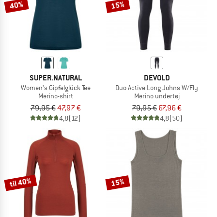
40%
15%
SUPER.NATURAL
DEVOLD
Women's Gipfelglück Tee
Duo Active Long Johns W/Fly
Merino-shirt
Merino undertøj
79,95 €
47,97 €
79,95 €
67,96 €
4,8
(12)
4,8
(50)
til 40%
15%