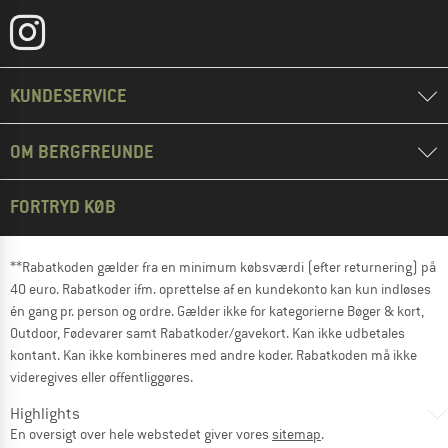
KUNDESERVICE
OM BERGFREUNDE
FORTRYD KØB
**Rabatkoden gælder fra en minimum købsværdi (efter returnering) på
40 euro. Rabatkoder ifm. oprettelse af en kundekonto kan kun indløses
én gang pr. person og ordre. Gælder ikke for kategorierne Bøger & kort,
Outdoor, Fødevarer samt Rabatkoder/gavekort. Kan ikke udbetales
kontant. Kan ikke kombineres med andre koder. Rabatkoden må ikke
videregives eller offentliggøres.
Highlights
En oversigt over hele webstedet giver vores
sitemap
.