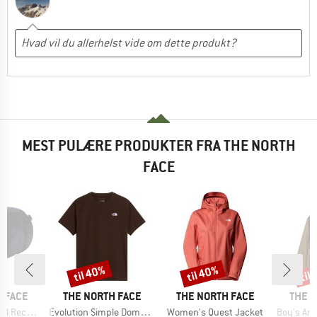
MEST PULÆRE PRODUKTER FRA THE NORTH
FACE
til 40%
til 40%
til
Rabat
Rabat
Raba
MÆRKE
MÆRKE
MÆRK
 FACE
THE NORTH FACE
THE NORTH FACE
THE 
Artikel
Artikel
Artikel
led Small
Evolution Simple Dome Short Sleeve
Women's Quest Jacket
Boy's Ant