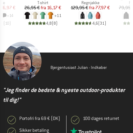
gruppe
Produktgruppe
Produktgruppe
Pr
ske
T-shirt
Regnjakke
Re
is
dsat pris
Pris
Nedsat pris
Pris
Nedsat pris
86,97 €
26,95 €
fra
16,17 €
129,95 €
fra
77,97 €
79,95 
+
14
+
11
,9
(
10
)
4,8
(
8
)
4,6
(
31
)
Bjergentusiast Julian - Indkøber
"Jeg finder de bedste & nyeste outdoor-produkter
til dig!"
Portofri fra 69 € (DK)
100 dages returret
Sikker betaling