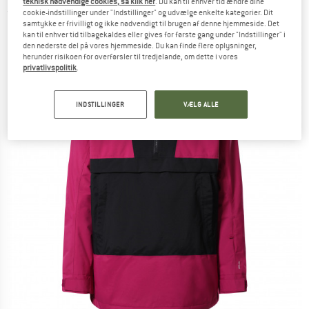
teknisk nødvendige cookies, så klik her
. Du kan til enhver tid ændre dine
(0)
cookie-indstillinger under "Indstillinger" og udvælge enkelte kategorier. Dit
samtykke er frivilligt og ikke nødvendigt til brugen af denne hjemmeside. Det
kan til enhver tid tilbagekaldes eller gives for første gang under "Indstillinger" i
den nederste del på vores hjemmeside. Du kan finde flere oplysninger,
herunder risikoen for overførsler til tredjelande, om dette i vores
privatlivspolitik
.
INDSTILLINGER
VÆLG ALLE