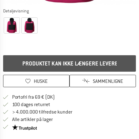
Detaljevisning
PRODUKTET KAN IKKE LÆNGERE LEVERES
HUSKE
SAMMENLIGNE
Find oplysninger om forsendelse her! Åb
Portofri fra 69 € (DK)
Gå til returretten her Åbnes i en infoboks
100 dages returret
> 4.000.000 tilfredse kunder
Alle artikler på lager
Vi er Trustpilot-certificeret - oplysningerne får du