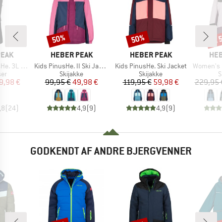
til
50%
50%
Rabat
Rabat
Raba
MÆRKE
MÆRKE
MÆ
PEAK
HEBER PEAK
HEBER PEAK
HEB
Artikel
Artikel
Artikel
 Ski Pants
Kids PinusHe. II Ski Jacket
Kids PinusHe. Ski Jacket
Women's Pinus
tgruppe
Produktgruppe
Produktgruppe
P
ser
Skijakke
Skijakke
S
is
dsat pris
Pris
Nedsat pris
Pris
Nedsat pris
9,98 €
99,95 €
49,98 €
119,95 €
59,98 €
229,95 
,8
(
24
)
4,9
(
9
)
4,9
(
9
)
GODKENDT AF ANDRE BJERGVENNER