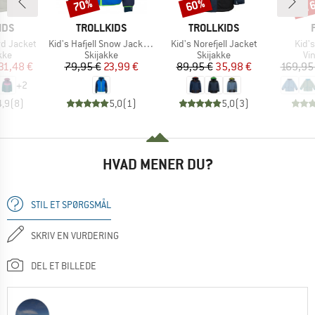
til
70%
60%
Rabat
Rabat
Raba
MÆRKE
MÆRKE
IDS
TROLLKIDS
TROLLKIDS
Artikel
Artikel
Artik
ord Jacket
Kid's Hafjell Snow Jacket XT
Kid's Norefjell Jacket
Kid's
gruppe
Produktgruppe
Produktgruppe
Pr
kke
Skijakke
Skijakke
Vi
is
dsat pris
Pris
Nedsat pris
Pris
Nedsat pris
31,48 €
79,95 €
23,99 €
89,95 €
35,98 €
169,95
+
2
4,9
(
8
)
5,0
(
1
)
5,0
(
3
)
HVAD MENER DU?
STIL ET SPØRGSMÅL
SKRIV EN VURDERING
DEL ET BILLEDE