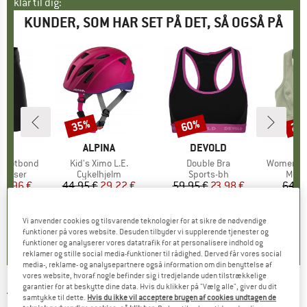
klar til dig:
KUNDER, SOM HAR SET PÅ DET, SÅ OGSÅ PÅ
35%
60%
20
Rabat
Rabat
Raba
E
ER
MÆRKE
ALPINA
MÆRKE
DEVOLD
M
D
t Hotbond
Artikel
Kid's Ximo L.E.
Artikel
Double Bra
Artikel
Women's Be
ppe
bukser
Produktgruppe
Cykelhjelm
Produktgruppe
Sports-bh
Prod
Meri
is
dsat pris
63,96 €
44,95 €
Pris
Nedsat pris
29,22 €
59,95 €
Pris
Nedsat pris
23,98 €
64,9
4,9
(
9
)
5,0
(
6
)
4,4
(
37
)
Vi anvender cookies og tilsvarende teknologier for at sikre de nødvendige
funktioner på vores website. Desuden tilbyder vi supplerende tjenester og
funktioner og analyserer vores datatrafik for at personalisere indhold og
reklamer og stille social media-funktioner til rådighed. Derved får vores social
media-, reklame- og analysepartnere også information om din benyttelse af
vores website, hvoraf nogle befinder sig i tredjelande uden tilstrækkelige
garantier for at beskytte dine data. Hvis du klikker på "Vælg alle", giver du dit
THE NORTH FACE
-
Silvani Anorak - Skijakke
samtykke til dette.
Hvis du ikke vil acceptere brugen af cookies undtagen de