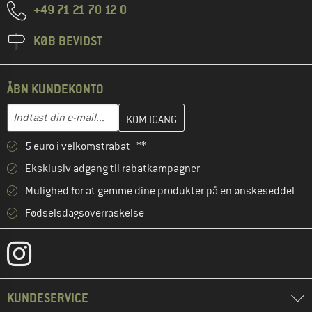
+49 71 21 70 12 0
KØB BEVIDST
ÅBN KUNDEKONTO
Indtast din e-mailadresse her, og opret i næste trin din kundekon
Indtast din e-mail...
5 euro i velkomstrabat **
Eksklusiv adgang til rabatkampagner
Mulighed for at gemme dine produkter på en ønskeseddel
Fødselsdagsoverraskelse
KUNDESERVICE