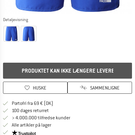
Detaljevisning
PRODUKTET KAN IKKE LÆNGERE LEVERES
HUSKE
SAMMENLIGNE
Find oplysninger om forsendelse her! Åb
Portofri fra 69 € (DK)
Gå til returretten her Åbnes i en infoboks
100 dages returret
> 4.000.000 tilfredse kunder
Alle artikler på lager
Vi er Trustpilot-certificeret - oplysningerne får du