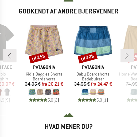
GODKENDT AF ANDRE BJERGVENNER
til 25%
til 30%
22
Rabat
Rabat
Raba
MÆRKE
MÆRKE
MÆ
 FACE
PATAGONIA
PATAGONIA
PA
Artikel
Artikel
Artikel
olo
Kid's Baggies Shorts
Baby Boardshorts
Home Waters V
ruppe
Produktgruppe
Produktgruppe
Pro
shirt
Boardshorts
Badebukser
Boa
is
dsat pris
Pris
Nedsat pris
Pris
Nedsat pris
29,97 €
34,95 €
fra
26,21 €
34,95 €
fra
24,47 €
74,95
4,9
(
9
)
5,0
(
2
)
5,0
(
1
)
HVAD MENER DU?