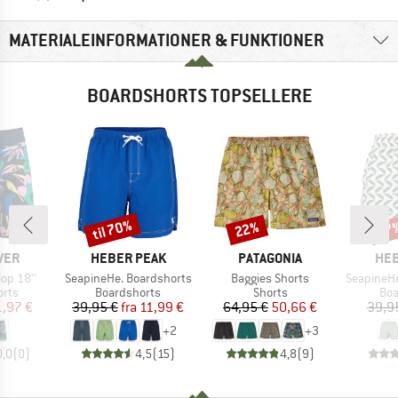
MATERIALEINFORMATIONER & FUNKTIONER
BOARDSHORTS TOPSELLERE
til 70%
22%
67
Rabat
Rabat
Raba
MÆRKE
MÆRKE
MÆ
VER
HEBER PEAK
PATAGONIA
HEB
Artikel
Artikel
Artikel
lop 18''
SeapineHe. Boardshorts
Baggies Shorts
SeapineHe. P
gruppe
Produktgruppe
Produktgruppe
Pro
orts
Boardshorts
Shorts
Boa
is
dsat pris
Pris
Nedsat pris
Pris
Nedsat pris
1,97 €
39,95 €
fra
11,99 €
64,95 €
50,66 €
39,9
+
2
+
3
0,0
(
0
)
4,5
(
15
)
4,8
(
9
)