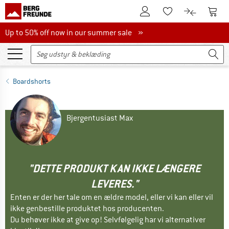
Til kundekontoen
Til 
Til huskesedlen.
Til produk
Up to 50% off now in our summer sale
Up to 50% off now in our summer sale »
Boardshorts
Bjergentusiast Max
"DETTE PRODUKT KAN IKKE LÆNGERE
LEVERES."
Enten er der her tale om en ældre model, eller vi kan eller vil
ikke genbestille produktet hos producenten.
Du behøver ikke at give op! Selvfølgelig har vi alternativer