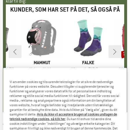
klar til dig:
KUNDER, SOM HAR SET PÅ DET, SÅ OGSÅ PÅ
25
Raba
KE
E
MÆRKE
MAMMUT
MÆRKE
FALKE
M
G
ool Silk
Artikel
Helmet Holder
Artikel
Women's TK2 Crest
Artikel
Women
ruppe
kker
Produktgruppe
Hjelmholder
Produktgruppe
Vandresokker
Prod
Van
 €
is
17,95 €
Pris
26,95 €
Pris
189,95
Vi anvender cookies og tilsvarende teknologier for at sikre de nødvendige
+
4
funktioner på vores website. Desuden tilbyder vi supplerende tjenester og
funktioner og analyserer vores datatrafik for at personalisere indhold og
,8
(
13
)
4,0
(
7
)
4,9
(
15
)
reklamer og stille social media-funktioner til rådighed. Derved får vores social
media-, reklame- og analysepartnere også information om din benyttelse af
vores website, hvoraf nogle befinder sig i tredjelande uden tilstrækkelige
garantier for at beskytte dine data. Hvis du klikker på "Vælg alle", giver du dit
samtykke til dette.
Hvis du ikke vil acceptere brugen af cookies undtagen de
teknisk nødvendige cookies, så klik her
. Du kan til enhver tid ændre dine
cookie-indstillinger under "Indstillinger" og udvælge enkelte kategorier. Dit
THE NORTH FACE
-
Boy's Amphibious Class V
samtykke er frivilligt og ikke nødvendigt til brugen af denne hjemmeside. Det