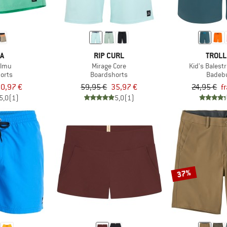
MA
RIP CURL
TROLL
almu
Mirage Core
Kid's Balest
orts
Boardshorts
Badeb
0,97 €
59,95 €
35,97 €
24,95 €
f
5,0
(1)
5,0
(1)
37%