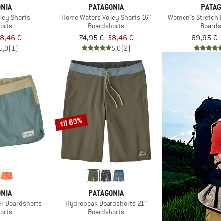
NIA
PATAGONIA
PATAG
ley Shorts
Home Waters Volley Shorts 16''
Women's Stretch 
orts
Boardshorts
Boards
8,46 €
74,95 €
58,46 €
89,95 €
5,0
(1)
5,0
(2)
til 60%
NIA
PATAGONIA
r Boardshorts
Hydropeak Boardshorts 21''
orts
Boardshorts