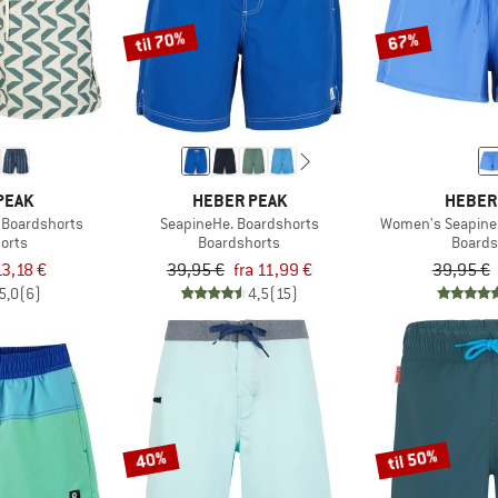
til 70%
67%
PEAK
HEBER PEAK
HEBER
t Boardshorts
SeapineHe. Boardshorts
Women's Seapine
orts
Boardshorts
Boards
13,18 €
39,95 €
fra 11,99 €
39,95 €
5,0
(6)
4,5
(15)
til 50%
40%