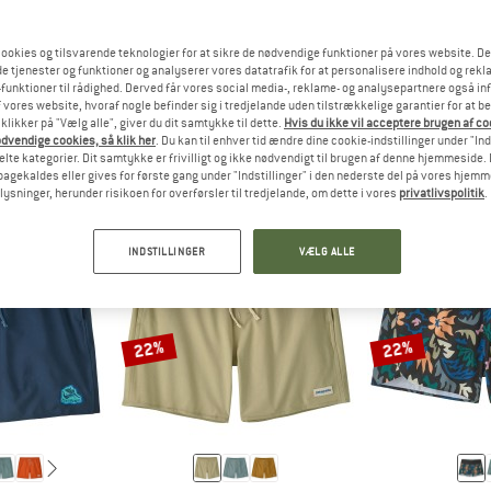
ookies og tilsvarende teknologier for at sikre de nødvendige funktioner på vores website. D
e tjenester og funktioner og analyserer vores datatrafik for at personalisere indhold og rekla
RET
SVARET
S
MER
HERRER
funktioner til rådighed. Derved får vores social media-, reklame- og analysepartnere også in
 vores website, hvoraf nogle befinder sig i tredjelande uden tilstrækkelige garantier for at b
 klikker på "Vælg alle", giver du dit samtykke til dette.
Hvis du ikke vil acceptere brugen af c
dvendige cookies, så klik her
. Du kan til enhver tid ændre dine cookie-indstillinger under "Ind
te kategorier. Dit samtykke er frivilligt og ikke nødvendigt til brugen af denne hjemmeside. D
lbagekaldes eller gives for første gang under "Indstillinger" i den nederste del på vores hjem
plysninger, herunder risikoen for overførsler til tredjelande, om dette i vores
privatlivspolitik
.
INDSTILLINGER
VÆLG ALLE
22%
22%