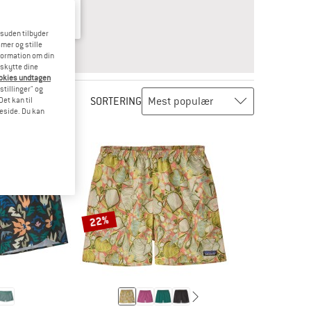
esuden tilbyder
mer og stille
VARET
BØRN
formation om din
eskytte dine
ookies undtagen
stillinger" og
SORTERING
et kan til
meside. Du kan
22%