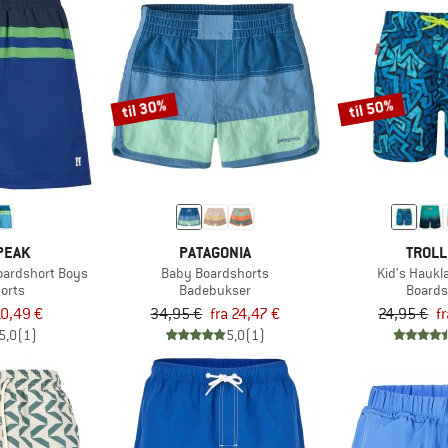
til 30%
til 50%
PEAK
PATAGONIA
TROLL
Boardshort Boys
Baby Boardshorts
Kid's Haukl
orts
Badebukser
Boards
0,49 €
34,95 €
fra 24,47 €
24,95 €
f
5,0
(1)
5,0
(1)