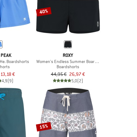
40%
 PEAK
ROXY
He. Boardshorts
Women's Endless Summer Boardshorts
horts
Boardshorts
13,18 €
44,95 €
26,97 €
4,9
(9)
5,0
(2)
15%