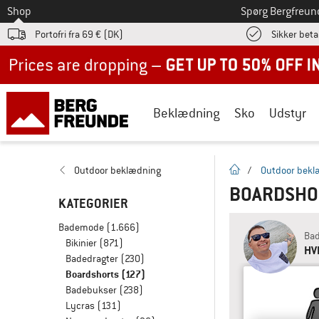
Til
Shop
Spørg Bergfreun
Portofri fra 69 € (DK)
Sikker beta
Up to 50% off now in our summer sale
Beklædning
Sko
Udstyr
Hjemmeside
Outdoor beklædning
/
Outdoor bekl
BOARDSHO
KATEGORIER
Bademode
(1.666)
Bad
Bikinier
(871)
HV
Badedragter
(230)
Boardshorts
(127)
Badebukser
(238)
Lycras
(131)