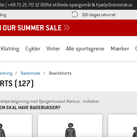
Ring til os på
de
|
+49 71 21 70 12 0
Ofte stillede spørgsmål & hjælp
Ordrestatus
Find betalingsoplysningerne her! Åbnes i en infoboks
Gå til retur
ling
100 dages returret
Klatring
Cykler
Vinter
Alle sportsgrene
Mærker
ædning
/
Bademode
/
Boardshorts
RTS
(127)
etøjsrådgivning med Bjergentusiast Markus - Indkøber
EM SKAL HAVE BADEBUKSER?