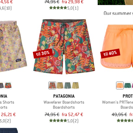
4,56 €
74,95 €
fra 29,98 €
4,6
(10)
5,0
(1)
Our summer s
til 30%
til 40%
NIA
PATAGONIA
PROT
s Shorts
Wavefarer Boardshorts
Women's PRTTene
orts
Boardshorts
Boards
a 26,21 €
74,95 €
fra 52,47 €
49,95 €
f
5,0
(2)
5,0
(2)