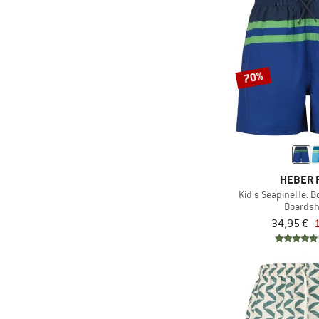
(3)
Sterntaler
(2)
Trollkids
(2)
TWOTHIRDS
(4)
Volcom
70%
(4)
ZIG ZAG
HEBER 
Kid's SeapineHe. 
Boardsh
34,95 €
1