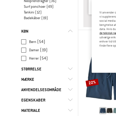
Neoprendragter
(36)
Surf ponchoer
(49)
Tankini
(12)
Vi anvender c
vi supplerend
Badekåber
(19)
SVA
DA
social media-
benyttelse af
data. Hvis du
KØN
de teknisk nø
udvælge enkel
(54)
Børn
enhver tid ti
finde flere o
(19)
Damer
(54)
Herrer
STØRRELSE
MÆRKE
XXS
XS
S
M
L
22%
ANVENDELSESOMRÅDE
XL
XXL
3XL
4XL
5XL
EGENSKABER
(2)
Fitness
62
68
74
80
86
(20)
Fritid
(5)
adidas
MATERIALE
(18)
PFC-/PFAS-fri
92
98
104
110
116