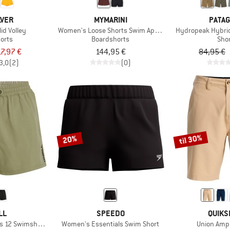
LVER
MYMARINI
PATAG
id Volley
Women's Loose Shorts Swim Apparel
Hydropeak Hybrid
orts
Boardshorts
Sho
17,97 €
144,95 €
84,95 €
3,0
(2)
(0)
til 30%
20%
LL
SPEEDO
QUIKS
s 12 Swimshorts
Women's Essentials Swim Short
Union Amp