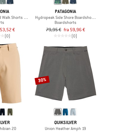
ONIA
PATAGONIA
 Walk Shorts 18''
Hydropeak Side Shore Boardshorts 18''
rts
Boardshorts
53,52 €
79,95 €
fra 59,96 €
(0)
(0)
30%
ILVER
QUIKSILVER
hibian 20
Union Heather Amph 19