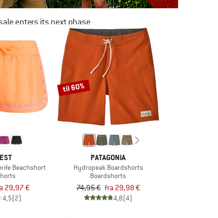
ale enters its next phase
NOW UP TO 50% OFF
TO THE SALE
til 60%
EST
PATAGONIA
rife Beachshort
Hydropeak Boardshorts
horts
Boardshorts
ra 29,97 €
74,95 €
fra 29,98 €
4,5
(2)
4,8
(4)