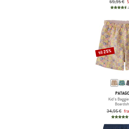
69,95 €
5
(7)
O'Neill
(1)
Oxbow
(1)
Passenger
(13)
Patagonia
(4)
Picture
(4)
Protest
til 25%
(12)
Quiksilver
(4)
Reima
(6)
Rip Curl
(2)
Roark
PATAGO
(6)
Roxy
Kid's Baggie
(4)
Sanetta
Boardsh
34,95 €
fr
(1)
Seafolly
(2)
Speedo