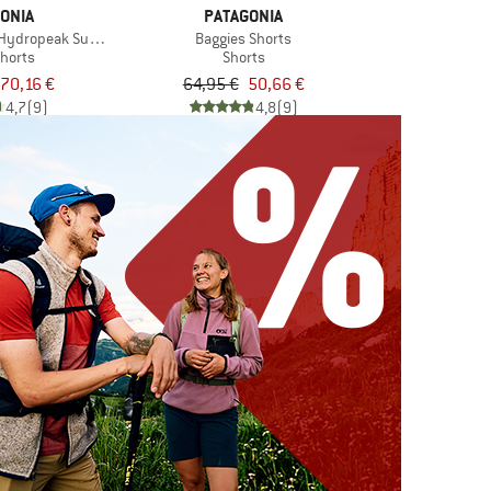
ONIA
PATAGONIA
Hydropeak Surf Shorts
Baggies Shorts
horts
Shorts
70,16 €
64,95 €
50,66 €
4,7
(9)
4,8
(9)