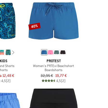
40%
KIDS
PROTEST
and Shorts
Women's PRTEvi Beachshort
horts
Boardshorts
ra 12,48 €
32,95 €
19,77 €
4,5
(2)
4,5
(2)