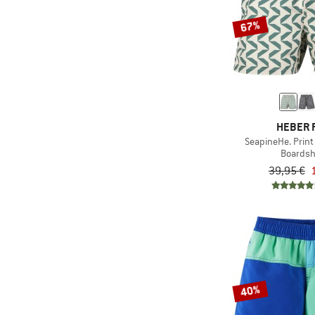
67%
HEBER 
SeapineHe. Prin
Boardsh
39,95 €
40%