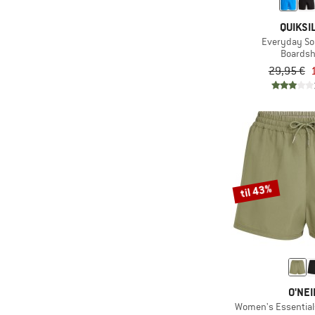
QUIKSI
Everyday Sol
Boardsh
29,95 €
til 43%
O'NEI
Women's Essential