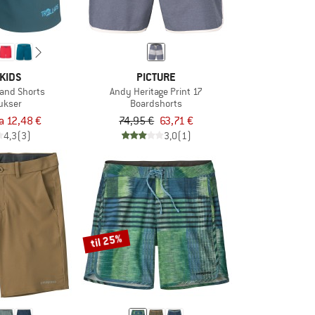
KIDS
PICTURE
rand Shorts
Andy Heritage Print 17
ukser
Boardshorts
ra 12,48 €
74,95 €
63,71 €
4,3
(3)
3,0
(1)
til 25%