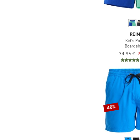
REI
Kid's P
Boardsh
34,95 €
2
40%