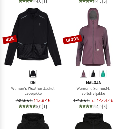
4,0
(1)
4,3
(6)
til 30%
40%
ON
MALOJA
Women's Weather-Jacket
Women's SennesM.
Løbejakke
Softshelljakke
239,95 €
143,97 €
174,95 €
fra 122,47 €
5,0
(1)
4,0
(6)