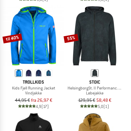
til 40%
55%
TROLLKIDS
STOIC
Kids Fjell Running Jacket
HelsingborgSt. II Performance Jacke
Vindjakke
Løbejakke
44,95 €
fra 26,97 €
129,95 €
58,48 €
4,9
(17)
5,0
(1)