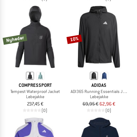
Nyheder
10%
COMPRESSPORT
ADIDAS
Tempest Waterproof Jacket
ADI365 Running Essentials Jacket
Løbejakke
Løbejakke
237,45 €
69,95 €
62,96 €
(0)
(0)