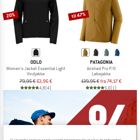
til 47%
20%
ODLO
PATAGONIA
Women's Jacket Essential Light
Airshed Pro P/O
Vindjakke
Løbejakke
79,95 €
63,96 €
139,95 €
fra 74,17 €
4,8
(4)
5,0
(1)