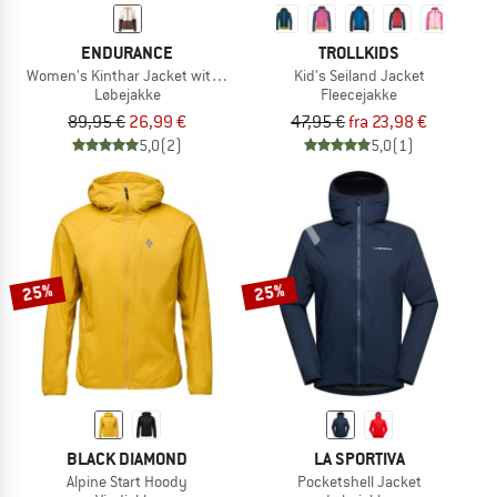
ENDURANCE
TROLLKIDS
Women's Kinthar Jacket with Hood
Kid's Seiland Jacket
Løbejakke
Fleecejakke
89,95 €
26,99 €
47,95 €
fra 23,98 €
5,0
(2)
5,0
(1)
25%
25%
BLACK DIAMOND
LA SPORTIVA
Alpine Start Hoody
Pocketshell Jacket