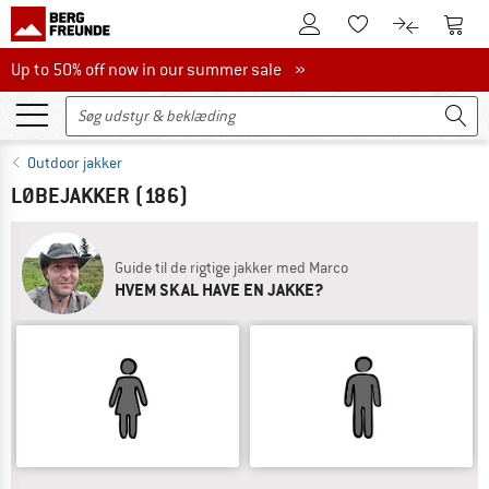
Til kundekontoen
Til 
Til huskesedlen.
Til produk
Up to 50% off now in our summer sale
Up to 50% off now in our summer sale »
Outdoor jakker
LØBEJAKKER
(186)
Guide til de rigtige jakker med Marco
HVEM SKAL HAVE EN JAKKE?