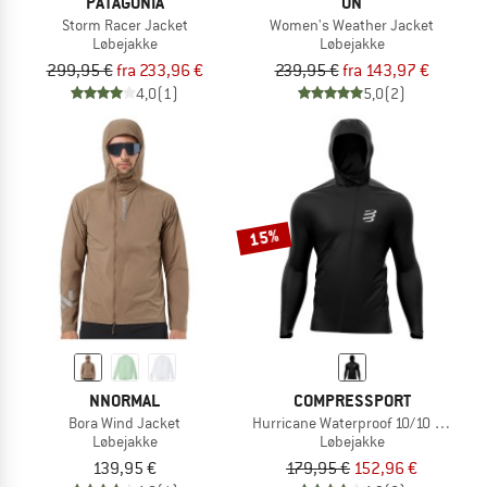
PATAGONIA
ON
Storm Racer Jacket
Women's Weather Jacket
Løbejakke
Løbejakke
299,95 €
fra 233,96 €
239,95 €
fra 143,97 €
4,0
(1)
5,0
(2)
15%
NNORMAL
COMPRESSPORT
Bora Wind Jacket
Hurricane Waterproof 10/10 Jacket
Løbejakke
Løbejakke
139,95 €
179,95 €
152,96 €