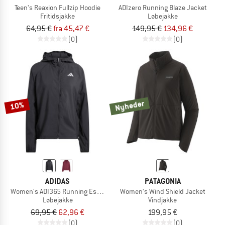
Teen's Reaxion Fullzip Hoodie
ADIzero Running Blaze Jacket
Fritidsjakke
Løbejakke
64,95 €
fra 45,47 €
149,95 €
134,96 €
(0)
(0)
Nyheder
10%
ADIDAS
PATAGONIA
Women's ADI365 Running Essentials Jacket
Women's Wind Shield Jacket
Løbejakke
Vindjakke
69,95 €
62,96 €
199,95 €
(0)
(0)