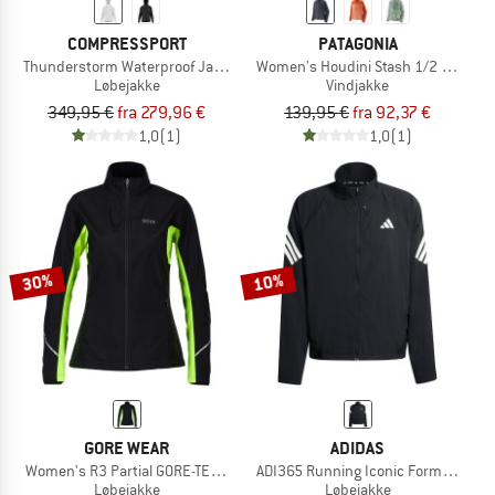
COMPRESSPORT
PATAGONIA
Thunderstorm Waterproof Jacket
Women's Houdini Stash 1/2 Zip P/O
Løbejakke
Vindjakke
349,95 €
fra 279,96 €
139,95 €
fra 92,37 €
1,0
(1)
1,0
(1)
30%
10%
GORE WEAR
ADIDAS
Women's R3 Partial GORE-TEX Infinium Jacket
ADI365 Running Iconic Formotion Ja
Løbejakke
Løbejakke