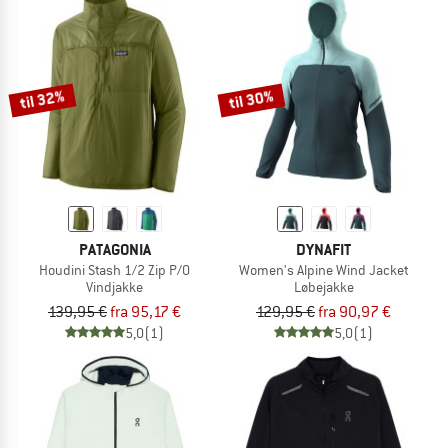
til 32%
til 30%
PATAGONIA
DYNAFIT
Houdini Stash 1/2 Zip P/O
Women's Alpine Wind Jacket
Vindjakke
Løbejakke
139,95 €
fra 95,17 €
129,95 €
fra 90,97 €
5,0
(1)
5,0
(1)