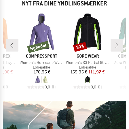
NYT FRA DINE YNDLINGSMÆRKER
Nyheder
Ny
30%
Nyheder
Rabat
Nyh
MÆRKE
MÆRKE
MÆR
ERREX
COMPRESSPORT
GORE WEAR
COMP
Artikel
Artikel
Artikel
n.Rdy Jacket
Women's Hurricane Waterproof Jacket
Women's R3 Partial GORE-TEX Infinium Jacket
Aura Wi
tgruppe
Produktgruppe
Produktgruppe
Pr
kke
Løbejakke
Løbejakke
Lø
is
dsat pris
Pris
Pris
Nedsat pris
34,96 €
170,95 €
159,95 €
111,97 €
1
0,0
(
0
)
0,0
(
0
)
0,0
(
0
)