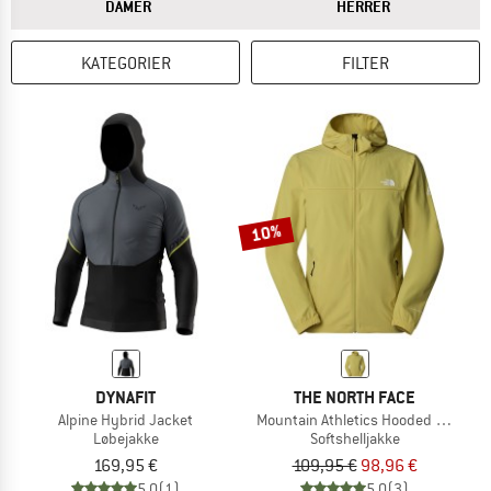
SVARET
SVARET
DAMER
HERRER
KATEGORIER
FILTER
10%
DYNAFIT
THE NORTH FACE
Alpine Hybrid Jacket
Mountain Athletics Hooded Wind Ja
Løbejakke
Softshelljakke
169,95 €
109,95 €
98,96 €
5,0
(1)
5,0
(3)