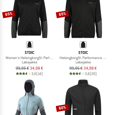
65%
65%
STOIC
STOIC
Women's HelsingborgSt. Performance Hoody
HelsingborgSt. Performance Hoody
Løbejakke
Løbejakke
99,95 €
34,98 €
99,95 €
34,98 €
3,6
(14)
3,6
(20)
60%