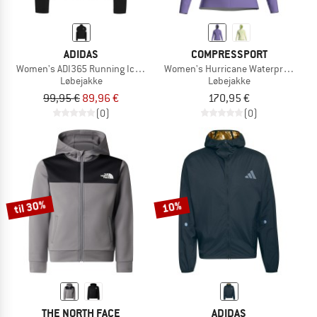
ADIDAS
COMPRESSPORT
Women's ADI365 Running Iconic Jacket
Women's Hurricane Waterproof Jack
Løbejakke
Løbejakke
99,95 €
89,96 €
170,95 €
(0)
(0)
til 30%
10%
THE NORTH FACE
ADIDAS