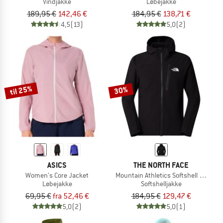
Vindjakke
Løbejakke
189,95 €
142,46 €
184,95 €
138,71 €
4,5
(13)
5,0
(2)
til 25%
30%
ASICS
THE NORTH FACE
Women's Core Jacket
Mountain Athletics Softshell Jacket
Løbejakke
Softshelljakke
69,95 €
fra 52,46 €
184,95 €
129,47 €
5,0
(2)
5,0
(1)