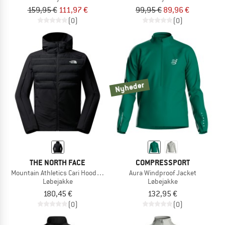
159,95 €
111,97 €
99,95 €
89,96 €
(0)
(0)
Nyheder
THE NORTH FACE
COMPRESSPORT
Mountain Athletics Cari Hooded Jacket
Aura Windproof Jacket
Løbejakke
Løbejakke
180,45 €
132,95 €
(0)
(0)