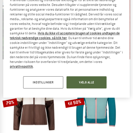
Vi anvender cookies og tilsvarende teknologier for at sikre de nødvendige
funktioner på vores website. Desuden tilbyder vi supplerende tjenester og
funktioner og analyserer vores datatrafik for at personalisere indhold og
reklamer og stille social media-funktioner til rådighed. Derved får vores social
media-, reklame- og analysepartnere også information om din benyttelse af
vores website, hvoraf nogle befinder sig i tredjelande uden tilstrækkelige
garantier for at beskytte dine data. Hvis du klikker på "Vælg alle", giver du dit
samtykke til dette.
Hvis du ikke vil acceptere brugen af cookies undtagen de
teknisk nødvendige cookies, så klik her
. Du kan til enhver tid ændre dine
cookie-indstillinger under "Indstillinger" og udvælge enkelte kategorier. Dit
samtykke er frivilligt og ikke nødvendigt til brugen af denne hjemmeside. Det
kan til enhver tid tilbagekaldes eller gives for første gang under "Indstillinger" i
den nederste del på vores hjemmeside. Du kan finde flere oplysninger,
herunder risikoen for overførsler til tredjelande, om dette i vores
Our summer sale enters its next
privatlivspolitik
.
phase
NOW UP TO 50% OFF
INDSTILLINGER
VÆLG ALLE
TO THE SALE
til 50%
70%