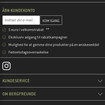
ÅBN KUNDEKONTO
Indtast din e-mailadresse her, og opret i næste trin din kundekon
E-mail-adresse
5 euro i velkomstrabat **
Eksklusiv adgang til rabatkampagner
Mulighed for at gemme dine produkter på en ønskeseddel
Fødselsdagsoverraskelse
KUNDESERVICE
OM BERGFREUNDE