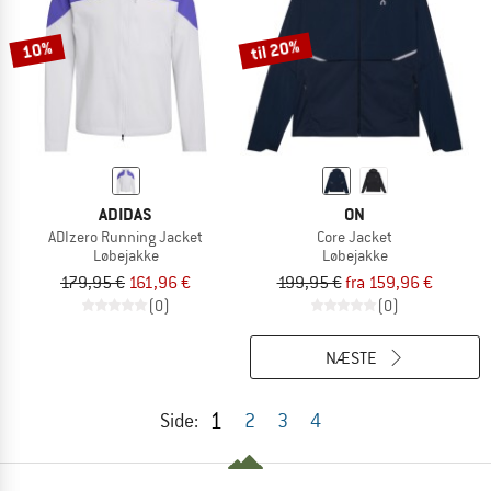
til 20%
10%
ADIDAS
ON
ADIzero Running Jacket
Core Jacket
Løbejakke
Løbejakke
179,95 €
161,96 €
199,95 €
fra 159,96 €
(0)
(0)
NÆSTE
1
Side:
2
3
4