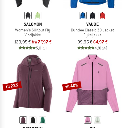
SALOMON
VAUDE
Women's SHKout Fly
Dundee Classic ZO Jacket
Vindjakke
Cykeljakke
129,95 €
fra 77,97 €
99,95 €
64,97 €
5,0
(1)
4,8
(14)
til 22%
til 40%