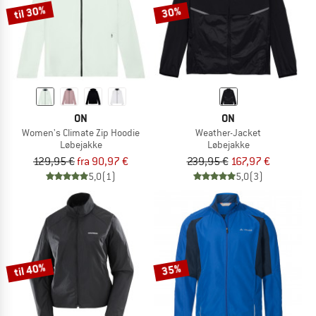
til 30%
30%
ON
ON
Women's Climate Zip Hoodie
Weather-Jacket
Løbejakke
Løbejakke
129,95 €
fra 90,97 €
239,95 €
167,97 €
5,0
(1)
5,0
(3)
til 40%
35%