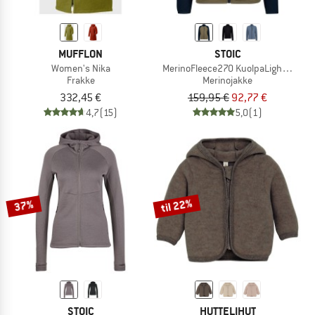
MUFFLON
STOIC
Women's Nika
MerinoFleece270 KuolpaLightSt. Jac
Frakke
Merinojakke
332,45 €
159,95 €
92,77 €
4,7
(15)
5,0
(1)
til 22%
37%
STOIC
HUTTELIHUT