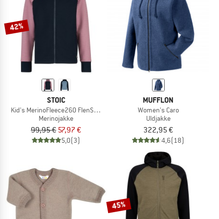
42%
STOIC
MUFFLON
Kid's MerinoFleece260 FlenSt. Jacket with Hood
Women's Caro
Merinojakke
Uldjakke
99,95 €
57,97 €
322,95 €
5,0
(3)
4,6
(18)
45%