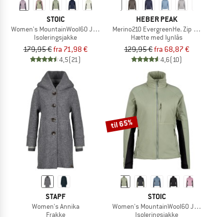
STOIC
HEBER PEAK
Women's MountainWool60 JokkmokkSt. Hybrid Hoody
Merino210 EvergreenHe. Zip Hoody
Isoleringsjakke
Hætte med lynlås
179,95 €
fra 71,98 €
129,95 €
fra 68,87 €
4,5
(21)
4,6
(10)
til 65%
STAPF
STOIC
Women's Annika
Women's MountainWool60 JokkmokkS
Frakke
Isoleringsjakke