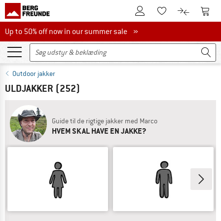
Til kundekontoen
Til 
Til huskesedlen.
Til produk
Up to 50% off now in our summer sale
Up to 50% off now in our summer sale »
Outdoor jakker
ULDJAKKER
(252)
Guide til de rigtige jakker med Marco
HVEM SKAL HAVE EN JAKKE?