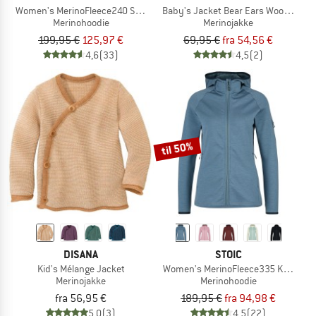
Women's MerinoFleece240 StorforsSt. Zip Hoody
Baby's Jacket Bear Ears Wool Fleece
Merinohoodie
Merinojakke
199,95 €
125,97 €
69,95 €
fra 54,56 €
4,6
(33)
4,5
(2)
til 50%
DISANA
STOIC
Kid's Mélange Jacket
Women's MerinoFleece335 KuolpaSt. 
Merinojakke
Merinohoodie
fra 56,95 €
189,95 €
fra 94,98 €
5,0
(3)
4,5
(22)