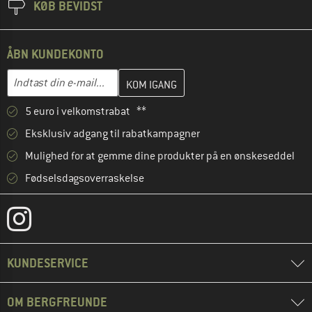
KØB BEVIDST
ÅBN KUNDEKONTO
Indtast din e-mailadresse her, og opret i næste trin din kundekon
E-mail-adresse
5 euro i velkomstrabat **
Eksklusiv adgang til rabatkampagner
Mulighed for at gemme dine produkter på en ønskeseddel
Fødselsdagsoverraskelse
KUNDESERVICE
OM BERGFREUNDE