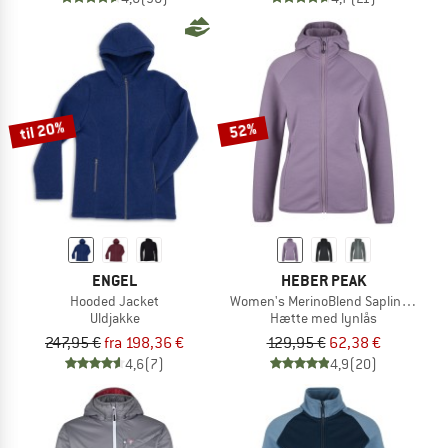
til 20%
52%
ENGEL
HEBER PEAK
Hooded Jacket
Women's MerinoBlend SaplingHe. II 
Uldjakke
Hætte med lynlås
247,95 €
fra 198,36 €
129,95 €
62,38 €
4,6
(7)
4,9
(20)