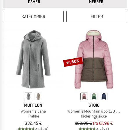
SVARET
SVARET
DAMER
HERRER
KATEGORIER
FILTER
til 60%
MUFFLON
STOIC
Women's Jana
Women's MountainWool120 StorboSt
Frakke
Isoleringsjakke
332,45 €
169,95 €
fra 67,98 €
4,6
(36)
4,7
(21)