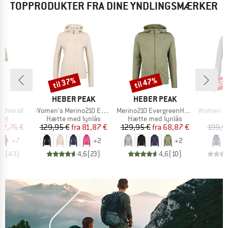
TOPPRODUKTER FRA DINE YNDLINGSMÆRKER
til 37%
til 47%
55
Rabat
Rabat
Raba
KE
MÆRKE
MÆRKE
L
HEBER PEAK
HEBER PEAK
Artikel
Artikel
Artikel
 Overall
Women's Merino210 EvergreenHe. Zip Hoody
Merino210 EvergreenHe. Zip Hoody
Women's Pell
gruppe
Produktgruppe
Produktgruppe
P
agt
Hætte med lynlås
Hætte med lynlås
U
is
dsat pris
Pris
Nedsat pris
Pris
Nedsat pris
72,76 €
129,95 €
fra
81,87 €
129,95 €
fra
68,87 €
199,9
+
7
+
2
+
2
,8
(
43
)
4,6
(
23
)
4,6
(
10
)