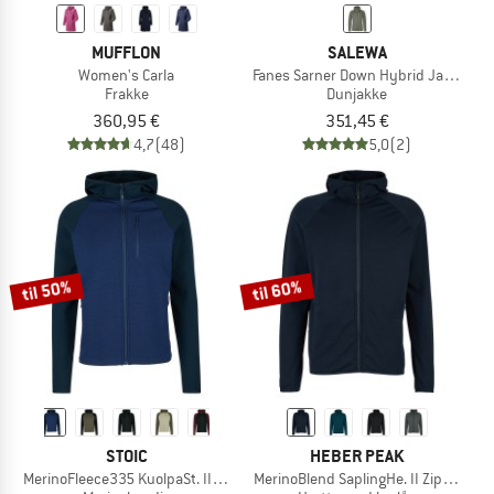
MUFFLON
SALEWA
Women's Carla
Fanes Sarner Down Hybrid Jacket
Frakke
Dunjakke
360,95 €
351,45 €
4,7
(48)
5,0
(2)
til 50%
til 60%
STOIC
HEBER PEAK
MerinoFleece335 KuolpaSt. II Zip Hoody
MerinoBlend SaplingHe. II Zip Hoody