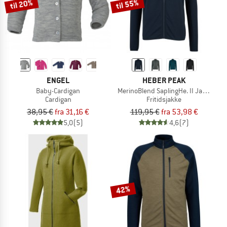
til 20%
til 55%
ENGEL
HEBER PEAK
Baby-Cardigan
MerinoBlend SaplingHe. II Jacket
Cardigan
Fritidsjakke
38,95 €
fra 31,16 €
119,95 €
fra 53,98 €
5,0
(5)
4,6
(7)
42%