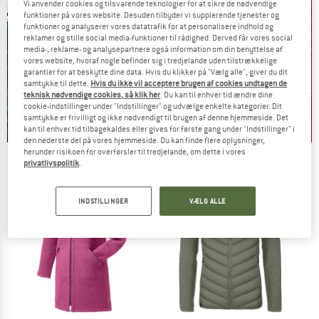
Vi anvender cookies og tilsvarende teknologier for at sikre de nødvendige
funktioner på vores website. Desuden tilbyder vi supplerende tjenester og
funktioner og analyserer vores datatrafik for at personalisere indhold og
reklamer og stille social media-funktioner til rådighed. Derved får vores social
media-, reklame- og analysepartnere også information om din benyttelse af
vores website, hvoraf nogle befinder sig i tredjelande uden tilstrækkelige
garantier for at beskytte dine data. Hvis du klikker på "Vælg alle", giver du dit
samtykke til dette.
Hvis du ikke vil acceptere brugen af cookies undtagen de
teknisk nødvendige cookies, så klik her
. Du kan til enhver tid ændre dine
cookie-indstillinger under "Indstillinger" og udvælge enkelte kategorier. Dit
samtykke er frivilligt og ikke nødvendigt til brugen af denne hjemmeside. Det
kan til enhver tid tilbagekaldes eller gives for første gang under "Indstillinger" i
den nederste del på vores hjemmeside. Du kan finde flere oplysninger,
herunder risikoen for overførsler til tredjelande, om dette i vores
Our summer sale enters its next
privatlivspolitik
.
phase
NOW UP TO 50% OFF
INDSTILLINGER
VÆLG ALLE
TO THE SALE