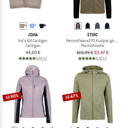
JOHA
STOIC
Kid's 68 Cardigan
MerinoFleece270 KuolpaLightSt. Zip
Cardigan
Merinohoodie
44,60 €
169,95 €
93,47 €
5,0
(1)
5,0
(1)
til 60%
til 47%