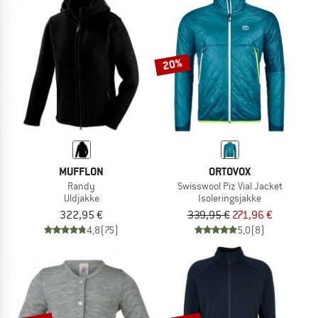
20%
MUFFLON
ORTOVOX
Randy
Swisswool Piz Vial Jacket
Uldjakke
Isoleringsjakke
322,95 €
339,95 €
271,96 €
4,8
(75)
5,0
(8)