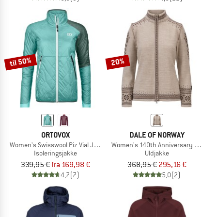
til 50%
20%
ORTOVOX
DALE OF NORWAY
Women's Swisswool Piz Vial Jacket
Women's 140th Anniversary Jacket
Isoleringsjakke
Uldjakke
339,95 €
fra 169,98 €
368,95 €
295,16 €
4,7
(7)
5,0
(2)