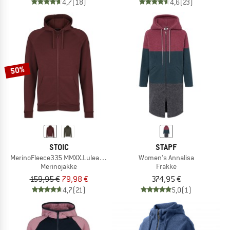
4,7
(18)
4,6
(23)
50%
STOIC
STAPF
MerinoFleece335 MMXX.Lulea II Zip Hoody
Women's Annalisa
Merinojakke
Frakke
159,95 €
79,98 €
374,95 €
4,7
(21)
5,0
(1)