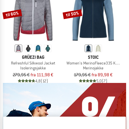
til 60%
til 50%
GRÜEZI BAG
STOIC
Refreshful Silkwool Jacket
Women's MerinoFleece335 KuolpaSt. 
Isoleringsjakke
Merinojakke
279,95 €
fra 111,98 €
179,95 €
fra 89,98 €
4,8
(12)
5,0
(7)