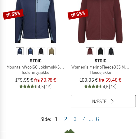
til 58%
til 65%
STOIC
STOIC
MountainWool60 JokkmokkSt. Hybrid Hoody
Women's MerinoFleece335 MMXX. Lul
Isoleringsjakke
Fleecejakke
179,95 €
fra 79,78 €
169,95 €
fra 59,48 €
4,5
(12)
4,6
(13)
NÆSTE
1
Side:
2
3
4
...
6