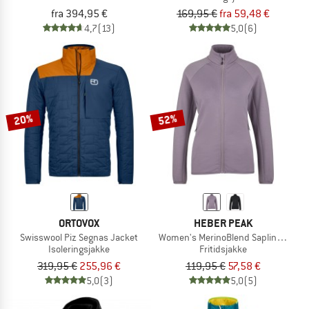
fra 394,95 €
169,95 €
fra 59,48 €
4,7
(13)
5,0
(6)
20%
52%
ORTOVOX
HEBER PEAK
Swisswool Piz Segnas Jacket
Women's MerinoBlend SaplingHe. II 
Isoleringsjakke
Fritidsjakke
319,95 €
255,96 €
119,95 €
57,58 €
5,0
(3)
5,0
(5)