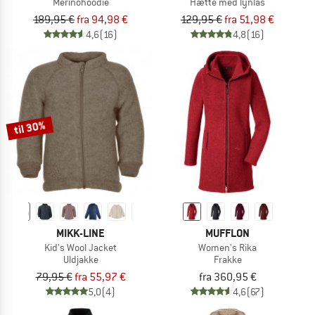
Merinohoodie
Hætte med lynlås
189,95 €
fra 94,98 €
129,95 €
fra 51,98 €
4,6
(16)
4,8
(16)
til 30%
MIKK-LINE
MUFFLON
Kid's Wool Jacket
Women's Rika
Uldjakke
Frakke
79,95 €
fra 55,97 €
fra 360,95 €
5,0
(4)
4,6
(67)