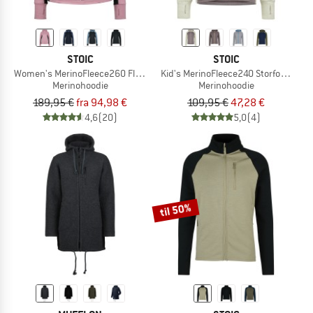
STOIC
STOIC
Women's MerinoFleece260 FlenSt. Zip Hoody
Kid's MerinoFleece240 StorforsSt. Z
Merinohoodie
Merinohoodie
189,95 €
fra 94,98 €
109,95 €
47,28 €
4,6
(20)
5,0
(4)
til 50%