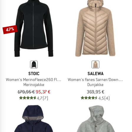
47%
STOIC
SALEWA
Women's MerinoFleece260 FlenSt. Jacket
Women's Fanes Sarner/Down Hybrid
Merinojakke
Dunjakke
179,95 €
95,37 €
369,95 €
4,7
(7)
4,5
(4)