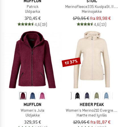
MUFFLON
STOIC
Patrick
MerinoFleece335 KuolpaSt. II Jacket
Uldparka
Merinojakke
370,45 €
179,95 €
fra 89,98 €
4,6
(19)
4,6
(13)
til 37%
MUFFLON
HEBER PEAK
Women's Jula
Women's Merino210 EvergreenHe. Z
Uldjakke
Hætte med lynlås
329,95 €
129,95 €
fra 81,87 €