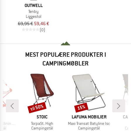
OUTWELL
Tenby
Liggestol
69,95 €
59,46 €
(0)
MEST POPULÆRE PRODUKTER I
CAMPINGMØBLER
til 50%
15%
Rabat
Rabat
KE
MÆRKE
MÆRKE
MÆ
O
STOIC
LAFUMA MOBILIER
CAM
Artikel
Artikel
Ar
 Camp Chair
TorpaSt. High
Maxi Transat Batyline Iso
A
gruppe
Produktgruppe
Produktgruppe
Pro
stål
Campingstål
Campingstål
Cam