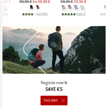
is
dsat pris
Pris
Nedsat pris
Pris
Nedsat pris
78,46 €
99,95 €
fra
49,98 €
59,95 €
50,96 €
1
4,8
(
6
)
4,1
(
35
)
5,0
(
1
)
Register now &
SAVE €5
THIS WAY