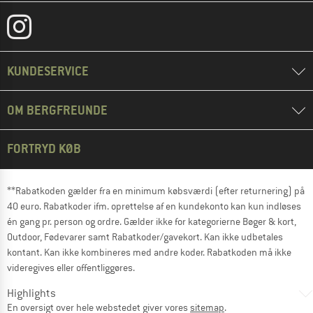
KUNDESERVICE
OM BERGFREUNDE
FORTRYD KØB
**Rabatkoden gælder fra en minimum købsværdi (efter returnering) på
40 euro. Rabatkoder ifm. oprettelse af en kundekonto kan kun indløses
én gang pr. person og ordre. Gælder ikke for kategorierne Bøger & kort,
Outdoor, Fødevarer samt Rabatkoder/gavekort. Kan ikke udbetales
kontant. Kan ikke kombineres med andre koder. Rabatkoden må ikke
videregives eller offentliggøres.
Highlights
En oversigt over hele webstedet giver vores
sitemap
.