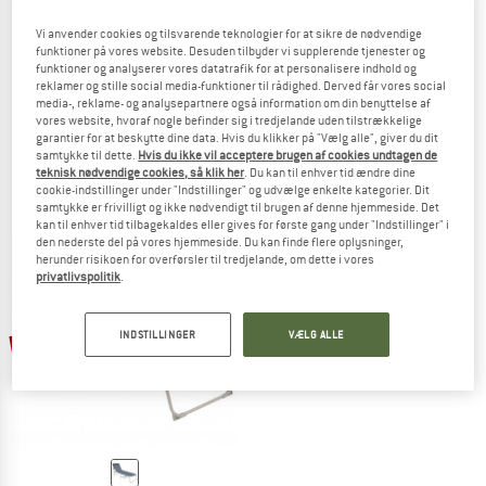
Vi anvender cookies og tilsvarende teknologier for at sikre de nødvendige
funktioner på vores website. Desuden tilbyder vi supplerende tjenester og
funktioner og analyserer vores datatrafik for at personalisere indhold og
LAFUMA MOBILIER
LAFUMA MOBILIER
reklamer og stille social media-funktioner til rådighed. Derved får vores social
media-, reklame- og analysepartnere også information om din benyttelse af
Siesta AC
Siesta Sunbed
vores website, hvoraf nogle befinder sig i tredjelande uden tilstrækkelige
Liggestol
Liggestol
garantier for at beskytte dine data. Hvis du klikker på "Vælg alle", giver du dit
299,95 €
254,96 €
179,95 €
152,96 €
samtykke til dette.
Hvis du ikke vil acceptere brugen af cookies undtagen de
teknisk nødvendige cookies, så klik her
. Du kan til enhver tid ændre dine
(0)
(0)
cookie-indstillinger under "Indstillinger" og udvælge enkelte kategorier. Dit
samtykke er frivilligt og ikke nødvendigt til brugen af denne hjemmeside. Det
kan til enhver tid tilbagekaldes eller gives for første gang under "Indstillinger" i
den nederste del på vores hjemmeside. Du kan finde flere oplysninger,
herunder risikoen for overførsler til tredjelande, om dette i vores
privatlivspolitik
.
INDSTILLINGER
VÆLG ALLE
15%