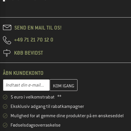
SEND EN MAIL TIL OS!
+49 71 21 70 12 0
KØB BEVIDST
ÅBN KUNDEKONTO
Indtast din e-mailadresse her, og opret i næste trin din kundekon
E-mail-adresse
5 euro i velkomstrabat **
Eksklusiv adgang til rabatkampagner
Mulighed for at gemme dine produkter på en ønskeseddel
Fødselsdagsoverraskelse